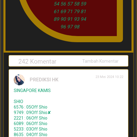
54 56 57 58 59
61 69 71 79 81
89 90 91 93 94
96 97 98
242 Komentar
Tambah Komentar
23 Mei 2024 10:22
PREDIKSI HK
SINGAPORE KAMIS
SHIO
6576 : 05Off Shio
9749 : 09Off Shio✘
2221 : 06Off Shio
6089 : 06Off Shio
5233 : 03Off Shio
8635 : 04Off Shio