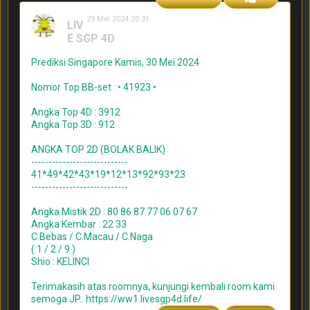
29 Mei 2024 20:31
LIV
E SGP 4D
Prediksi Singapore Kamis, 30 Mei 2024
Nomor Top BB-set : • 41923 •
Angka Top 4D : 3912
Angka Top 3D : 912
ANGKA TOP 2D (BOLAK BALIK)
----------------------------
41*49*42*43*19*12*13*92*93*23
----------------------------
Angka Mistik 2D : 80 86 87 77 06 07 67
Angka Kembar : 22 33
C.Bebas / C.Macau / C.Naga
( 1 / 2 / 9 )
Shio : KELINCI
Terimakasih atas roomnya, kunjungi kembali room kami
semoga JP.. https://ww1.livesgp4d.life/