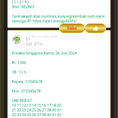
( 1 / 2 / 9 )
Shio : KELINCI
Terimakasih atas roomnya, kunjungi kembali room kami
semoga JP.. https://ww1.livesgp4d.life/
Balas
05 Juni 2024 18:58
SY
AIR JITU
Prediksi Singapore Kamis, 06 Juni 2024
AI : 1346
CB : 1 / 5
Kepala : 12345678
Ekor : 012345678
LINE INVEST :
10 11 12 13 14 15 16 17 18 20
21 22 23 24 25 26 27 28 30 31
32 33 34 35 36 37 38 40 41 42