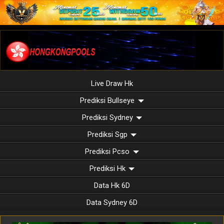
Live Draw Hk
Prediksi Bullseye
Prediksi Sydney
Prediksi Sgp
Prediksi Pcso
Prediksi Hk
Data Hk 6D
Data Sydney 6D