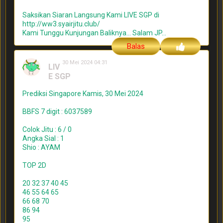
Saksikan Siaran Langsung Kami LIVE SGP di
http://ww3.syairjitu.club/
Kami Tunggu Kunjungan Baliknya… Salam JP…
Balas
30 Mei 2024 04:31
LIV
E SGP
Prediksi Singapore Kamis, 30 Mei 2024
BBFS 7 digit : 6037589
Colok Jitu : 6 / 0
Angka Sial : 1
Shio : AYAM
TOP 2D
20 32 37 40 45
46 55 64 65
66 68 70
86 94
95