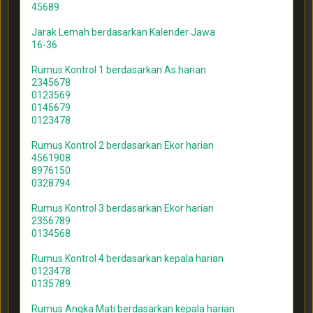
45689
Jarak Lemah berdasarkan Kalender Jawa
16-36
Rumus Kontrol 1 berdasarkan As harian
2345678
0123569
0145679
0123478
Rumus Kontrol 2 berdasarkan Ekor harian
4561908
8976150
0328794
Rumus Kontrol 3 berdasarkan Ekor harian
2356789
0134568
Rumus Kontrol 4 berdasarkan kepala harian
0123478
0135789
Rumus Angka Mati berdasarkan kepala harian