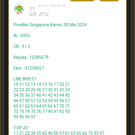
30 Mei 2024 04:30
SY
AIR JITU
Prediksi Singapore Kamis, 30 Mei 2024
AI : 0359
CB : 3 / 2
Kepala : 12345679
Ekor : 01234567
LINE INVEST :
10 11 12 13 14 15 16 17 20 21
22 23 24 25 26 27 30 31 32 33
34 35 36 37 40 41 42 43 44 45
46 47 50 51 52 53 54 55 56 57
60 61 62 63 64 65 66 67 70 71
72 73 74 75 76 77 90 91 92 93
94 95 96 97
TOP 2D :
17 21 32 34 35 42 46 56 57 61 63 65 66 75 93 97