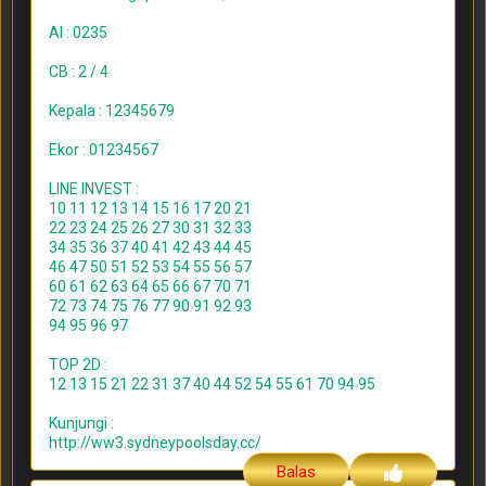
AI : 0235
CB : 2 / 4
Kepala : 12345679
Ekor : 01234567
LINE INVEST :
10 11 12 13 14 15 16 17 20 21
22 23 24 25 26 27 30 31 32 33
34 35 36 37 40 41 42 43 44 45
46 47 50 51 52 53 54 55 56 57
60 61 62 63 64 65 66 67 70 71
72 73 74 75 76 77 90 91 92 93
94 95 96 97
TOP 2D :
12 13 15 21 22 31 37 40 44 52 54 55 61 70 94 95
Kunjungi :
http://ww3.sydneypoolsday.cc/
Balas