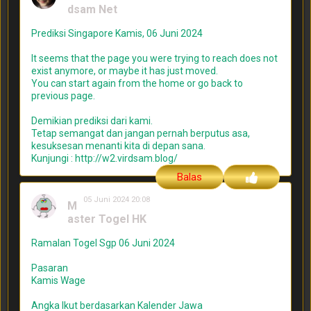
dsam Net
Prediksi Singapore Kamis, 06 Juni 2024
It seems that the page you were trying to reach does not
exist anymore, or maybe it has just moved.
You can start again from the home or go back to
previous page.
Demikian prediksi dari kami.
Tetap semangat dan jangan pernah berputus asa,
kesuksesan menanti kita di depan sana.
Kunjungi : http://w2.virdsam.blog/
Balas
05 Juni 2024 20:08
M
aster Togel HK
Ramalan Togel Sgp 06 Juni 2024
Pasaran
Kamis Wage
Angka Ikut berdasarkan Kalender Jawa