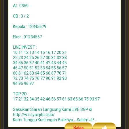
AI : 0359
CB : 3 / 2
Kepala : 12345679
Ekor : 01234567
LINE INVEST :
10 11 12 13 14 15 16 17 20 21
22 23 24 25 26 27 30 31 32 33
34 35 36 37 40 41 42 43 44 45
46 47 50 51 52 53 54 55 56 57
60 61 62 63 64 65 66 67 70 71
72 73 74 75 76 77 90 91 92 93
94 95 96 97
TOP 2D :
17 21 32 34 35 42 46 56 57 61 63 65 66 75 93 97
Saksikan Siaran Langsung Kami LIVE SGP di
http://w2.syairjitu.club/
Kami Tunggu Kunjungan Baliknya… Salam JP…
Balas