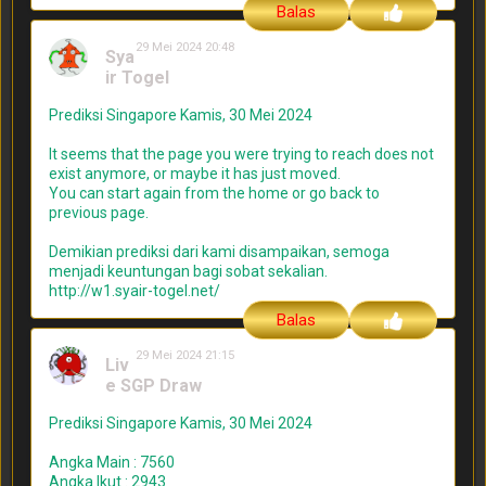
Balas
29 Mei 2024 20:48
Sya
ir Togel
Prediksi Singapore Kamis, 30 Mei 2024
It seems that the page you were trying to reach does not
exist anymore, or maybe it has just moved.
You can start again from the home or go back to
previous page.
Demikian prediksi dari kami disampaikan, semoga
menjadi keuntungan bagi sobat sekalian.
http://w1.syair-togel.net/
Balas
29 Mei 2024 21:15
Liv
e SGP Draw
Prediksi Singapore Kamis, 30 Mei 2024
Angka Main : 7560
Angka Ikut : 2943