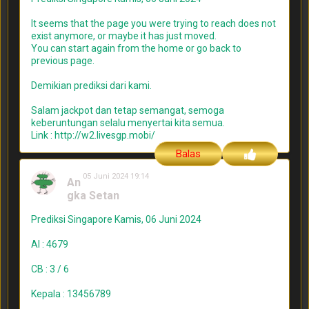
It seems that the page you were trying to reach does not
exist anymore, or maybe it has just moved.
You can start again from the home or go back to
previous page.
Demikian prediksi dari kami.
Salam jackpot dan tetap semangat, semoga
keberuntungan selalu menyertai kita semua.
Link : http://w2.livesgp.mobi/
Balas
05 Juni 2024 19:14
An
gka Setan
Prediksi Singapore Kamis, 06 Juni 2024
AI : 4679
CB : 3 / 6
Kepala : 13456789