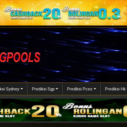
ksi Sydney
Prediksi Sgp
Prediksi Pcso
Prediksi Hk