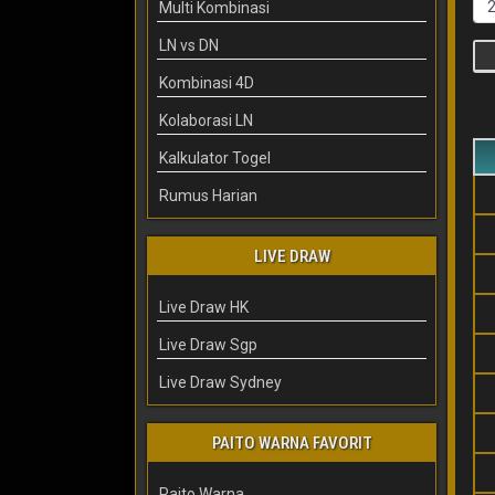
Multi Kombinasi
LN vs DN
Kombinasi 4D
Kolaborasi LN
Kalkulator Togel
Rumus Harian
LIVE DRAW
Live Draw HK
Live Draw Sgp
Live Draw Sydney
PAITO WARNA FAVORIT
Paito Warna