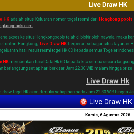
Live Draw HK
ve HK
adalah situs Keluaran nomor togel resmi dari
Hongkong pools
ngkongpools.com
.
ena akses ke situs Hongkongpools telah di blokir oleh nawala, maka k
gel online Hongkong,
Live Draw HK
berperan sebagai situs layanan 
geluaran hasil result resmi togel HK 6D kepada semua Togeler Indonesi
ve HK
memberikan hasil Data Hk 6D kepada kita semua secara langsung d
n berlangsung setiap hari berkisar Jam 22.30 WIB malam hingga prize 
Live Draw Hk
e draw togel HK akan di mulai setiap hari pada Jam 22.30 WIB hingga 