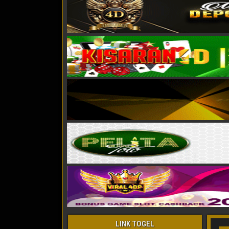
LINK TOGEL