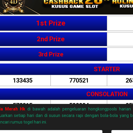
la Merah Hk
di bawah adalah pengeluaran hongkongpools harian 
uarkan setiap hari dan di susun secara rapi dengan bola-bola yang b
cari rumus togel hari ini.