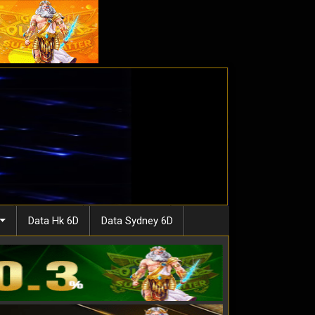
Data Hk 6D
Data Sydney 6D