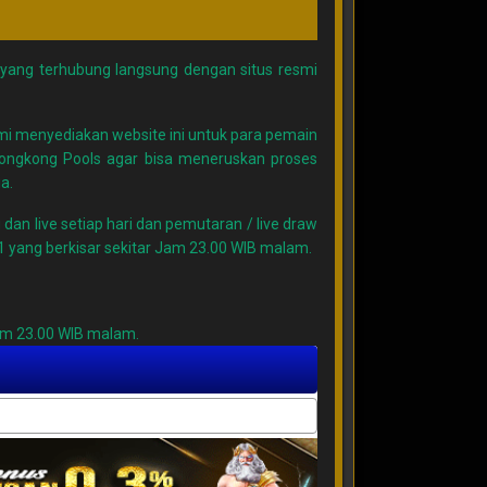
yang terhubung langsung dengan situs resmi
ami menyediakan website ini untuk para pemain
Hongkong Pools agar bisa meneruskan proses
a.
an live setiap hari dan pemutaran / live draw
1 yang berkisar sekitar Jam 23.00 WIB malam.
Jam 23.00 WIB malam.