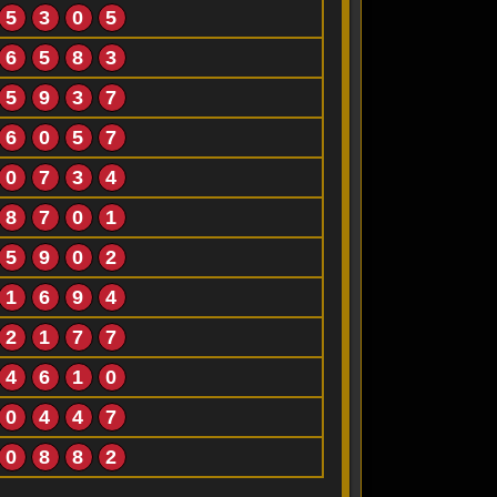
5
3
0
5
6
5
8
3
5
9
3
7
6
0
5
7
0
7
3
4
8
7
0
1
5
9
0
2
1
6
9
4
2
1
7
7
4
6
1
0
0
4
4
7
0
8
8
2