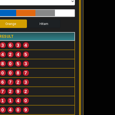
Orange
Hitam
RESULT
3
6
3
4
4
2
4
5
8
0
5
3
0
0
8
7
6
7
2
3
7
2
9
2
1
1
4
0
0
4
0
9