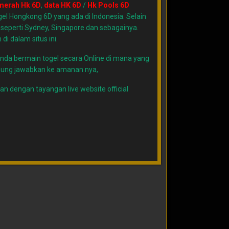
merah Hk 6D
,
data HK 6D
/
Hk Pools 6D
ogel Hongkong 6D yang ada di Indonesia. Selain
 seperti Sydney, Singapore dan sebagainya.
di dalam situs ini.
nda bermain togel secara Online di mana yang
nggung jawabkan ke amanan nya,
an dengan tayangan live website official