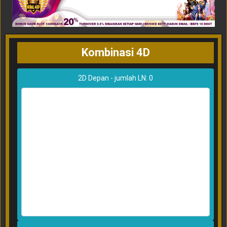
Kombinasi 4D
2D Depan - jumlah LN:
0