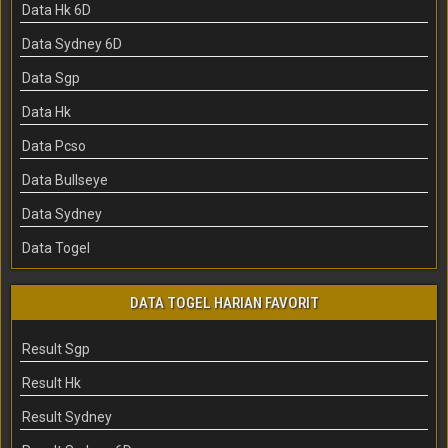
Data Hk 6D
Data Sydney 6D
Data Sgp
Data Hk
Data Pcso
Data Bullseye
Data Sydney
Data Togel
DATA TOGEL HARIAN FAVORIT
Result Sgp
Result Hk
Result Sydney