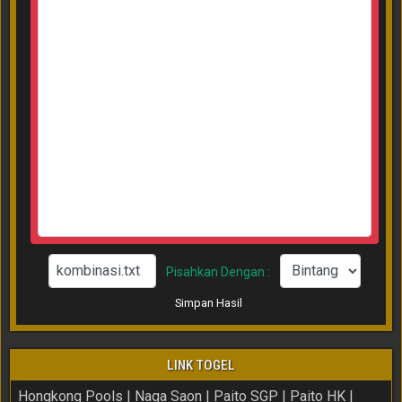
Pisahkan Dengan :
LINK TOGEL
Hongkong Pools
|
Naga Saon
|
Paito SGP
|
Paito HK
|