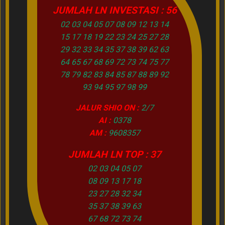
JUMLAH LN INVESTASI : 56
02 03 04 05 07 08 09 12 13 14
15 17 18 19 22 23 24 25 27 28
29 32 33 34 35 37 38 39 62 63
64 65 67 68 69 72 73 74 75 77
78 79 82 83 84 85 87 88 89 92
93 94 95 97 98 99
JALUR SHIO ON :
2/7
AI :
0378
AM :
9608357
JUMLAH LN TOP : 37
02 03 04 05 07
08 09 13 17 18
23 27 28 32 34
35 37 38 39 63
67 68 72 73 74