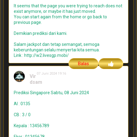
It seems that the page you were trying to reach does not
exist anymore, or maybe it has just moved.
You can start again from the home or go back to
previous page.
Demikian prediksi dari kami.
Salam jackpot dan tetap semangat, semoga
keberuntungan selalu menyertai kita semua.
Link : http://w2.livesgp.mobi/
Balas
07 Juni 2024 19:16
Vir
dsam
Prediksi Singapore Sabtu, 08 Juni 2024
AI : 0135
CB : 3 / 0
Kepala : 13456789
Ekor : 01345678