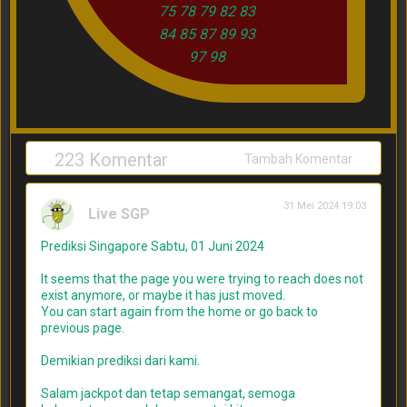
75 78 79 82 83
84 85 87 89 93
97 98
223 Komentar
Tambah Komentar
31 Mei 2024 19:03
Live SGP
Prediksi Singapore Sabtu, 01 Juni 2024
It seems that the page you were trying to reach does not
exist anymore, or maybe it has just moved.
You can start again from the home or go back to
previous page.
Demikian prediksi dari kami.
Salam jackpot dan tetap semangat, semoga