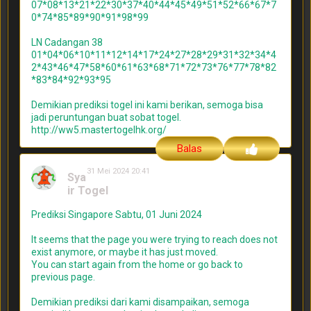
07*08*13*21*22*30*37*40*44*45*49*51*52*66*67*7
0*74*85*89*90*91*98*99
LN Cadangan 38
01*04*06*10*11*12*14*17*24*27*28*29*31*32*34*4
2*43*46*47*58*60*61*63*68*71*72*73*76*77*78*82
*83*84*92*93*95
Demikian prediksi togel ini kami berikan, semoga bisa
jadi peruntungan buat sobat togel.
http://ww5.mastertogelhk.org/
Balas
31 Mei 2024 20:41
Sya
ir Togel
Prediksi Singapore Sabtu, 01 Juni 2024
It seems that the page you were trying to reach does not
exist anymore, or maybe it has just moved.
You can start again from the home or go back to
previous page.
Demikian prediksi dari kami disampaikan, semoga