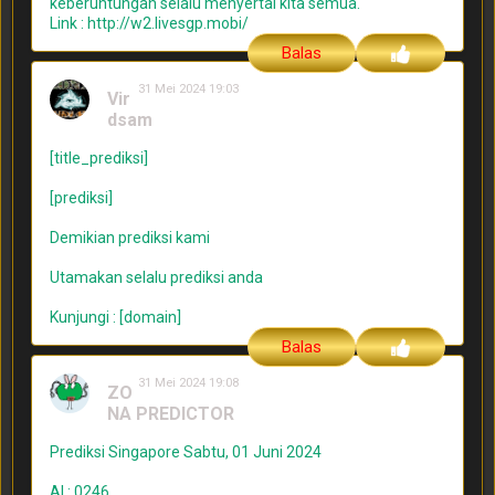
keberuntungan selalu menyertai kita semua.
Link : http://w2.livesgp.mobi/
Balas
31 Mei 2024 19:03
Vir
dsam
[title_prediksi]
[prediksi]
Demikian prediksi kami
Utamakan selalu prediksi anda
Kunjungi : [domain]
Balas
31 Mei 2024 19:08
ZO
NA PREDICTOR
Prediksi Singapore Sabtu, 01 Juni 2024
AI : 0246