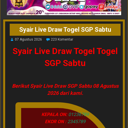
Syair Live Draw Togel SGP Sabtu
07 Agustus 2026
223 Komentar
Syair Live Draw Togel Togel
SGP Sabtu
Berikut Syair Live Draw SGP Sabtu 08 Agustus
2026 dari kami.
KEPALA ON:
01236789
EKOR ON :
2345789