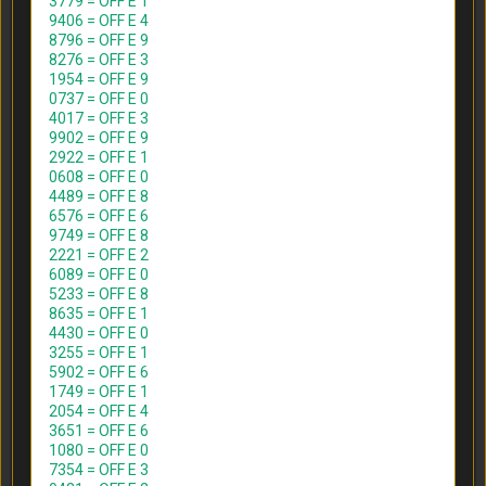
3779 = OFF E 1
9406 = OFF E 4
8796 = OFF E 9
8276 = OFF E 3
1954 = OFF E 9
0737 = OFF E 0
4017 = OFF E 3
9902 = OFF E 9
2922 = OFF E 1
0608 = OFF E 0
4489 = OFF E 8
6576 = OFF E 6
9749 = OFF E 8
2221 = OFF E 2
6089 = OFF E 0
5233 = OFF E 8
8635 = OFF E 1
4430 = OFF E 0
3255 = OFF E 1
5902 = OFF E 6
1749 = OFF E 1
2054 = OFF E 4
3651 = OFF E 6
1080 = OFF E 0
7354 = OFF E 3