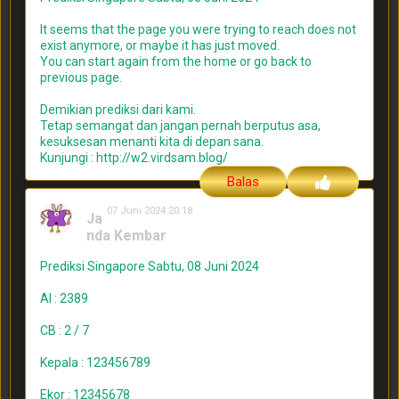
It seems that the page you were trying to reach does not
exist anymore, or maybe it has just moved.
You can start again from the home or go back to
previous page.
Demikian prediksi dari kami.
Tetap semangat dan jangan pernah berputus asa,
kesuksesan menanti kita di depan sana.
Kunjungi : http://w2.virdsam.blog/
Balas
07 Juni 2024 20:18
Ja
nda Kembar
Prediksi Singapore Sabtu, 08 Juni 2024
AI : 2389
CB : 2 / 7
Kepala : 123456789
Ekor : 12345678