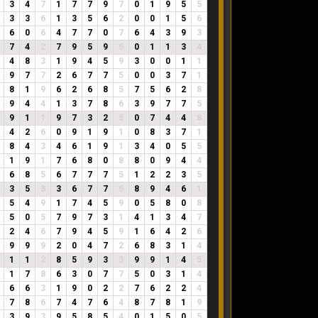
3
4
7
1
7
7
9
7
0
1
9
5
5
3
3
6
1
3
5
6
2
0
0
1
5
6
6
0
6
4
7
7
0
7
6
4
3
9
3
7
4
2
7
9
5
9
5
0
1
1
3
4
4
8
3
1
9
4
5
9
3
0
0
1
1
9
7
7
2
6
7
7
5
0
0
3
7
1
8
1
9
6
2
6
8
5
7
5
6
2
8
9
4
4
1
3
7
8
6
3
9
7
7
5
9
1
1
9
7
3
2
5
0
7
4
4
8
4
2
6
0
9
1
9
1
0
8
3
7
1
8
4
3
4
6
1
9
1
3
4
0
5
5
1
9
1
7
6
8
0
8
8
0
9
4
4
6
8
5
6
7
7
7
5
1
2
2
3
5
3
5
8
3
6
7
7
5
8
9
4
6
1
5
4
9
1
7
4
5
9
0
5
8
0
8
5
0
5
7
9
7
3
1
4
1
3
4
7
2
4
6
7
9
4
5
9
1
6
4
2
6
9
9
9
2
0
4
7
2
6
8
3
1
4
1
1
2
8
5
9
3
3
9
9
1
4
5
1
7
8
6
3
0
7
7
5
0
3
1
4
6
6
3
1
9
0
2
2
7
6
2
2
4
7
8
6
7
4
7
6
4
8
7
8
1
9
3
9
3
9
5
8
5
4
0
1
5
0
5