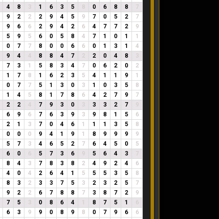
4
8
3
1
6
3
5
8
0
6
8
8
7
9
2
2
2
9
4
5
9
7
0
5
2
7
9
6
6
2
9
4
2
6
4
7
7
2
9
5
9
5
6
0
5
8
4
7
1
0
1
1
0
7
7
8
0
0
6
6
0
1
3
1
4
9
4
4
8
8
4
7
2
2
0
4
8
3
7
3
1
5
8
3
4
7
0
6
2
0
2
1
7
8
1
6
2
3
5
4
1
1
9
1
0
7
7
5
1
3
0
3
1
0
3
5
8
1
4
5
8
1
7
8
6
4
2
7
9
7
2
2
4
7
9
3
0
3
3
3
2
7
9
6
9
6
7
6
3
9
3
9
8
1
5
6
2
1
3
7
0
4
6
1
1
1
3
5
8
0
0
0
9
4
1
9
1
8
9
9
9
9
5
7
3
4
6
5
2
7
6
4
5
0
5
6
0
6
5
7
3
6
9
5
6
4
3
7
8
4
3
7
8
3
8
2
4
9
2
4
6
4
0
4
2
6
4
1
5
5
5
3
5
8
8
3
2
3
3
7
5
3
2
3
2
5
7
9
2
2
6
7
8
8
7
3
8
7
2
9
7
5
3
0
8
6
4
1
8
7
5
1
6
6
3
9
9
0
8
9
8
0
7
9
6
6