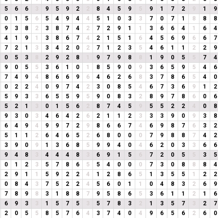
5
6
6
3
9
5
9
2
2
8
4
5
9
5
9
1
7
2
9
1
9
0
1
5
6
5
4
9
4
4
5
1
0
3
3
7
0
7
1
8
8
8
9
3
8
2
3
8
7
4
2
7
2
9
1
1
3
6
6
4
1
6
4
4
1
9
1
3
8
6
7
4
2
1
5
1
6
4
5
6
9
6
6
7
7
2
1
3
3
4
2
0
2
7
1
2
3
5
4
6
1
1
2
2
9
0
5
3
8
2
9
2
8
1
9
7
9
8
8
1
9
0
5
5
7
4
9
0
5
5
3
6
1
0
1
8
5
9
0
9
3
6
5
9
5
4
6
7
4
9
4
8
6
6
9
6
4
6
2
6
8
3
7
8
6
5
4
0
0
2
2
4
0
9
7
4
2
3
0
8
5
4
6
7
3
6
9
1
2
5
9
3
3
6
5
5
9
5
9
0
8
3
2
8
9
7
8
6
0
6
5
2
1
3
0
1
5
6
2
8
7
4
5
9
5
5
2
2
4
0
8
9
3
0
3
4
6
4
2
6
2
1
1
2
3
3
3
9
0
9
3
8
6
4
9
4
9
9
7
2
9
8
6
6
7
4
6
9
8
7
6
3
2
5
1
1
2
6
4
6
5
2
6
8
0
0
0
7
9
8
8
7
4
2
3
9
0
9
1
3
6
8
5
9
9
4
0
4
6
2
0
3
3
6
6
9
4
8
3
4
4
4
8
3
6
9
1
5
6
7
2
0
5
5
3
5
0
1
2
3
5
7
8
6
5
5
4
0
0
0
7
3
0
8
8
8
4
2
9
1
1
5
9
2
2
4
1
2
8
6
5
1
3
5
5
1
2
2
0
8
4
3
7
5
2
2
4
5
6
0
1
1
0
4
8
3
2
6
9
7
8
9
8
3
1
8
8
7
9
5
8
6
5
3
6
1
1
2
1
6
6
9
3
3
1
5
7
5
3
5
7
8
3
2
1
3
5
7
3
2
7
2
0
5
5
8
5
7
6
4
3
7
4
0
4
9
6
5
6
2
6
0