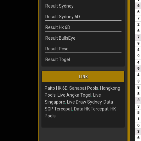
Result Sydney
6
6
Result Sydney 6D
7
2
Result Hk 6D
6
7
Result BullsEye
9
Result Pcso
4
9
Result Togel
4
9
4
LINK
3
8
Paito HK 6D
,
Sahabat Pools
,
Hongkong
8
Pools
,
Live Angka Togel
,
Live
3
Singapore
,
Live Draw Sydney
,
Data
3
SGP Tercepat
,
Data HK Tercepat
,
HK
5
Pools
1
6
3
6