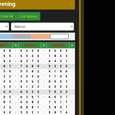
vening
e Draw Hk
Live Sydney
UMAT
D
SABTU
D
MINGGU
D
6
8
5
5
2
5
4
9
3
0
9
3
3
5
5
1
6
5
4
6
1
1
8
4
3
7
4
5
9
6
3
7
4
2
6
4
2
1
3
8
7
6
7
6
8
0
8
5
5
2
5
7
5
0
5
5
5
8
2
1
4
1
8
6
5
2
2
4
3
9
9
6
6
7
1
0
4
4
9
0
9
9
5
6
3
9
8
9
0
7
7
3
5
8
4
1
2
3
5
4
0
0
3
3
6
9
6
6
5
2
2
4
7
9
2
3
5
0
5
5
6
3
6
7
4
6
0
3
7
1
8
7
6
0
0
8
2
1
7
5
1
7
8
2
2
4
8
8
8
1
9
3
8
9
7
7
9
0
9
3
0
2
1
3
9
8
7
4
2