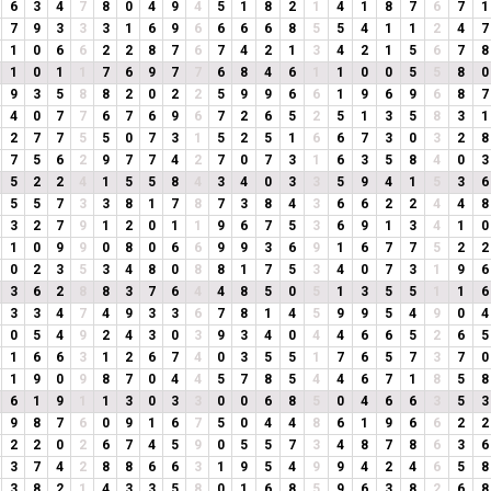
6
3
4
7
8
0
4
9
4
5
1
8
2
1
4
1
8
7
6
7
1
7
9
3
3
3
1
6
9
6
6
6
6
8
5
5
4
1
1
2
4
7
1
0
6
6
2
2
8
7
6
7
4
2
1
3
4
2
1
5
6
7
8
1
0
1
1
7
6
9
7
7
6
8
4
6
1
1
0
0
5
5
8
0
9
3
5
8
8
2
0
2
2
5
9
9
6
6
1
9
6
9
6
8
7
4
0
7
7
6
7
6
9
6
7
2
6
5
2
5
1
3
5
8
3
1
2
7
7
5
5
0
7
3
1
5
2
5
1
6
6
7
3
0
3
2
8
7
5
6
2
9
7
7
4
2
7
0
7
3
1
6
3
5
8
4
0
3
5
2
2
4
1
5
5
8
4
3
4
0
3
3
5
9
4
1
5
3
6
5
5
7
3
3
8
1
7
8
7
3
8
4
3
6
6
2
2
4
4
8
3
2
7
9
1
2
0
1
1
9
6
7
5
3
6
9
1
3
4
1
0
1
0
9
9
0
8
0
6
6
9
9
3
6
9
1
6
7
7
5
2
2
0
2
3
5
3
4
8
0
8
8
1
7
5
3
4
0
7
3
1
9
6
3
6
2
8
8
3
7
6
4
4
8
5
0
5
1
3
5
5
1
1
6
3
3
4
7
4
9
3
3
6
7
8
1
4
5
9
9
5
4
9
0
4
0
5
4
9
2
4
3
0
3
9
3
4
0
4
4
6
6
5
2
6
5
1
6
6
3
1
2
6
7
4
0
3
5
5
1
7
6
5
7
3
7
0
1
9
0
9
8
7
0
4
4
5
7
8
5
4
4
6
7
1
8
5
8
6
1
9
1
1
3
0
3
3
0
0
6
8
5
0
4
6
6
3
5
3
9
8
7
6
0
9
1
6
7
5
0
4
4
8
6
1
9
6
6
2
2
2
2
0
2
6
7
4
5
9
0
5
5
7
3
4
8
7
8
6
3
6
3
7
4
2
8
8
6
6
3
1
9
5
4
9
9
4
2
4
6
5
8
3
8
2
1
4
3
3
5
8
0
1
6
8
5
9
6
3
8
2
6
8