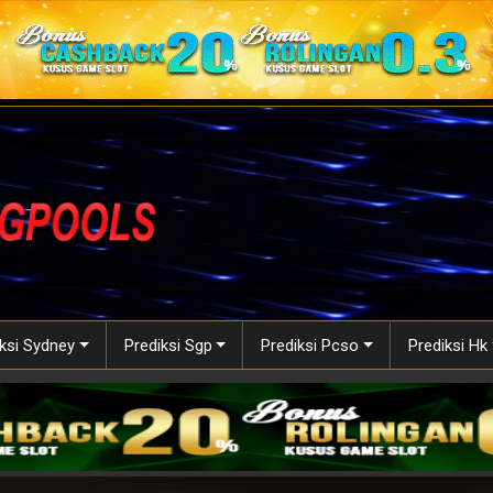
ksi Sydney
Prediksi Sgp
Prediksi Pcso
Prediksi Hk