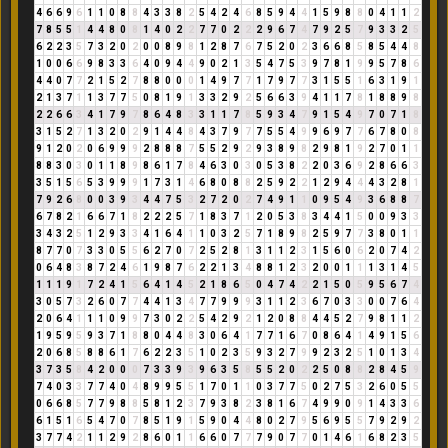
4
6
6
9
6
1
1
0
8
8
4
3
3
8
2
5
4
2
4
6
8
5
9
4
4
1
5
9
8
8
0
4
1
1
2
7
8
5
5
1
4
4
8
0
8
1
4
0
2
2
7
7
0
2
2
2
9
6
7
4
7
9
2
5
7
9
3
3
2
5
6
2
2
3
5
7
3
2
0
2
0
0
8
9
8
1
2
8
7
6
7
5
2
0
2
3
6
6
8
5
8
5
4
4
8
1
0
0
6
6
9
8
3
3
6
4
0
9
4
4
9
0
2
1
3
5
4
7
5
3
9
7
8
1
9
9
5
7
8
6
4
4
0
7
7
2
1
5
2
7
8
8
0
0
0
1
4
9
7
7
1
7
9
7
7
3
1
5
5
1
6
3
1
9
1
2
1
3
7
1
1
3
7
7
5
0
8
1
9
1
3
3
2
9
2
5
6
6
3
9
4
1
1
7
8
1
8
8
9
8
2
2
6
6
3
4
1
7
9
7
8
6
4
8
3
3
1
1
7
8
5
9
3
4
7
9
1
5
4
9
7
0
7
1
8
3
1
5
2
7
1
3
2
0
2
9
1
4
4
8
4
3
7
9
7
7
5
5
4
9
9
6
9
7
7
6
7
8
0
8
9
1
2
0
2
0
6
9
9
9
2
8
8
8
7
5
5
2
9
2
9
3
8
9
8
2
9
8
1
9
2
7
0
1
1
8
8
3
0
3
0
1
1
8
9
8
6
1
7
8
4
6
3
0
3
0
5
3
8
2
2
0
3
6
9
2
8
6
6
3
3
5
1
5
6
5
3
9
9
9
1
7
3
1
4
6
8
0
8
8
2
5
9
2
2
1
2
9
4
4
4
3
2
8
1
7
9
2
6
8
0
0
3
9
3
4
4
7
5
3
2
7
2
0
2
7
4
9
1
1
0
9
5
4
9
3
6
8
8
7
6
7
8
2
1
6
6
7
1
8
2
2
2
5
7
1
8
3
7
1
2
0
5
3
8
3
4
4
1
5
0
0
9
3
3
3
4
3
2
5
1
2
9
3
3
4
1
6
4
1
1
0
3
2
5
7
1
8
9
8
2
5
9
7
7
3
8
0
1
1
8
7
7
0
7
3
3
0
5
5
6
2
7
0
7
2
5
2
8
1
3
1
1
2
3
1
5
6
0
6
2
0
7
4
2
0
6
4
8
3
8
7
2
4
6
1
9
8
7
6
2
2
1
3
4
8
8
1
2
3
2
0
0
1
1
1
3
1
4
5
1
1
1
9
1
7
2
4
1
5
6
4
1
4
5
2
1
8
6
5
0
4
7
4
2
2
1
5
0
5
9
5
6
7
4
3
0
5
7
3
2
6
0
7
7
4
4
1
3
4
7
7
9
9
9
3
1
1
2
3
6
7
0
3
3
0
0
7
6
4
2
0
6
4
1
1
1
0
9
9
7
3
0
2
2
5
4
2
9
2
1
2
0
8
8
4
4
5
2
7
9
8
1
1
2
1
9
5
9
5
9
3
7
1
8
8
0
4
4
8
3
0
6
4
1
7
7
1
6
7
0
8
6
4
1
4
9
1
5
6
2
0
6
8
5
8
8
6
1
7
6
2
2
3
5
1
0
2
3
5
9
3
2
7
9
9
2
3
2
5
1
0
1
3
4
3
7
3
5
8
4
2
0
0
0
7
3
3
9
3
9
6
3
5
8
5
5
2
0
2
2
5
0
8
8
2
8
4
5
9
7
4
0
3
3
7
7
4
0
4
8
9
9
5
5
1
7
0
1
1
0
3
7
7
5
0
2
7
5
3
2
6
0
5
5
0
6
6
8
5
7
7
9
8
8
5
8
1
2
3
7
9
3
8
2
3
8
1
6
7
4
9
9
0
9
1
4
3
3
6
6
1
5
1
6
5
4
7
0
7
8
5
1
9
1
5
9
0
4
4
8
0
2
7
9
5
6
9
5
5
7
9
2
9
2
3
7
7
4
2
1
1
2
9
2
8
6
0
1
1
6
6
0
7
7
7
9
0
7
7
0
1
4
6
1
6
8
2
3
5