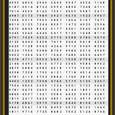
6
5
9
3
3
6
8
3
6
9
2
9
6
0
6
3
6
4
0
4
9
3
4
7
2
4
5
5
6
2
7
1
6
8
5
5
1
8
7
6
3
5
1
6
7
8
7
2
2
4
5
9
9
2
2
4
8
9
0
9
7
2
4
8
3
6
7
1
1
2
7
0
1
4
5
4
5
5
5
1
0
1
6
3
9
7
3
5
1
6
4
0
5
9
5
9
9
8
7
6
3
4
7
1
8
4
9
8
7
6
5
1
7
3
1
7
9
8
9
8
3
9
2
7
9
9
5
7
0
7
1
9
2
3
5
9
9
0
7
7
7
4
9
0
9
5
3
1
9
1
7
9
5
3
8
5
8
0
7
7
1
6
5
6
2
5
1
0
7
7
7
6
7
1
8
8
0
1
4
5
3
1
2
3
5
7
2
4
4
8
8
5
0
7
7
1
4
7
2
9
4
9
2
5
7
2
3
9
6
6
5
6
7
5
3
6
8
4
5
9
8
4
4
2
6
5
1
7
7
5
4
4
5
1
6
3
0
4
0
4
6
3
3
8
2
9
2
4
5
9
3
0
6
5
2
6
4
4
0
4
5
4
1
7
8
9
1
2
0
2
1
0
4
8
3
8
1
1
4
5
6
7
9
1
1
7
4
2
9
2
4
2
5
2
7
0
7
7
5
3
5
3
8
8
7
0
7
8
5
4
9
0
7
4
2
4
1
2
5
7
6
4
4
2
6
5
4
5
8
4
7
6
1
9
1
2
6
6
4
1
0
6
1
8
9
4
2
3
6
9
5
6
2
5
7
7
1
2
8
1
0
9
6
2
8
4
2
6
6
3
9
7
1
3
4
5
9
6
9
6
8
2
0
6
6
5
0
2
4
6
7
9
0
5
5
9
3
8
8
7
8
7
0
9
9
4
9
8
6
5
0
3
1
6
7
4
9
0
9
9
9
0
5
2
7
1
2
5
6
2
5
6
7
7
5
1
5
6
0
6
7
6
8
5
4
4
5
5
0
5
6
4
9
7
7
5
2
7
0
7
4
7
1
1
2
0
5
5
4
9
5
6
4
1
5
1
5
3
8
2
0
7
5
4
9
4
1
0
1
1
2
1
4
6
1
0
4
9
2
2
5
8
1
5
6
0
7
7
2
9
3
3
6
5
2
9
5
8
4
3
8
9
5
2
7
4
8
7
9
7
5
8
8
4
3
6
9
8
3
2
6
5
1
8
9
1
7
7
2
9
7
3
2
5
7
8
1
3
3
6
4
3
9
8
8
7
2
3
8
2
1
7
9
5
5
6
1
2
1
3
7
7
1
8
9
4
5
1
4
5
6
5
5
9
5
4
7
8
1
9
2
1
1
4
5
9
7
3
4
7
0
8
8
6
5
1
7
6
0
6
2
8
1
0
1
5
5
7
9
7
4
4
0
2
2
1
2
3
2
5
7
3
0
8
8
4
7
6
5
2
3
7
7
9
7
3
1
2
5
7
2
2
5
7
3
7
9
0
4
4
6
8
3
0
3
3
3
5
0
5
1
3
2
6
8
3
0
6
1
7
3
7
2
3
5
9
6
6
2
8
5
7
8
1
9
0
6
7
5
3
2
6
0
3
3
1
5
2
0
2
6
1
4
4
8
1
8
5
1
6
0
0
1
5
6
6
8
6
0
6
4
5
3
7
1
1
4
2
1
3
3
5
8
4
3
6
6
2
0
2
3
4
9
2
2
4
2
8
1
9
1
8
1
9
1
2
4
1
7
8
3
6
3
3
6
4
8
5
1
6
6
8
1
2
3
4
9
1
9
1
8
3
5
7
3
5
1
7
8
6
6
8
6
1
7
2
9
7
9
7
7
6
5
4
9
9
4
4
0
4
8
1
3
6
9
4
1
5
9
5
3
8
6
2
8
5
5
6
1
7
1
0
7
0
7
8
4
9
5
5
3
0
7
5
3
8
1
3
3
6
1
6
6
4
1
1
8
1
1
2
9
7
1
6
7
7
7
2
5
7
8
6
8
2
1
7
0
0
2
2
5
1
2
6
8
8
7
0
6
6