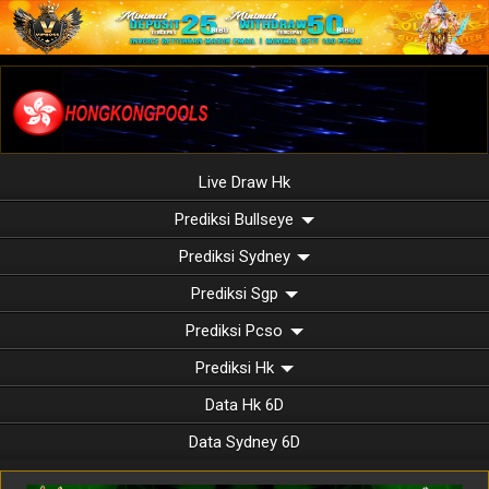
Live Draw Hk
Prediksi Bullseye
Prediksi Sydney
Prediksi Sgp
Prediksi Pcso
Prediksi Hk
Data Hk 6D
Data Sydney 6D