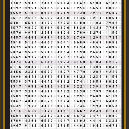
1
7
0
7
7
5
9
4
6
1
7
4
8
1
9
5
8
9
4
4
8
8
6
7
4
6
1
8
8
7
6
1
0
6
6
4
1
9
7
7
3
9
5
1
6
5
0
0
6
6
6
2
4
6
1
0
2
5
6
2
1
6
5
7
3
0
8
2
6
8
9
5
5
2
7
5
1
8
6
5
8
9
0
8
8
0
2
4
9
4
1
7
3
0
3
7
2
1
2
3
2
6
0
7
7
6
5
1
7
8
2
6
6
6
3
5
2
0
7
7
3
3
3
8
2
1
5
4
5
9
3
2
1
4
5
8
8
5
1
6
5
4
8
1
9
6
5
9
4
4
4
1
7
7
5
7
6
0
3
3
6
1
8
0
8
1
1
0
3
3
7
9
0
4
4
4
5
7
7
5
9
8
2
2
4
5
8
9
4
4
5
9
7
6
4
8
8
3
8
2
9
4
2
8
1
7
7
6
9
6
9
5
7
6
4
9
0
7
5
3
2
2
5
8
4
8
8
2
4
6
0
7
8
9
8
5
2
7
6
4
1
1
5
0
5
7
4
5
7
3
4
4
5
1
6
0
5
9
4
4
4
0
2
3
5
3
7
4
0
4
1
2
9
4
4
1
7
2
3
5
4
5
1
0
1
5
1
2
4
6
4
0
0
7
7
5
6
4
1
5
6
6
8
9
8
4
0
6
8
5
0
0
5
2
7
4
5
7
3
1
6
9
2
0
2
8
0
7
2
9
9
1
1
3
4
2
8
3
4
7
8
9
5
5
1
4
0
3
5
8
5
8
7
4
2
9
5
2
3
5
5
2
4
0
4
4
8
6
4
1
1
1
9
0
9
2
6
6
4
1
1
6
3
0
3
2
5
6
9
6
6
9
1
7
8
4
9
3
3
6
7
7
3
7
1
8
8
4
6
1
2
5
5
2
7
1
8
4
6
1
4
4
7
3
1
5
3
4
6
1
6
7
3
1
4
1
9
7
3
1
6
9
5
8
4
4
1
8
3
2
8
2
2
2
4
5
1
1
6
7
2
8
8
9
8
1
2
8
7
6
2
5
1
9
1
4
8
3
4
7
9
4
0
0
0
0
8
3
6
9
3
4
5
6
2
2
3
3
1
4
6
5
7
0
7
1
5
2
7
9
4
7
7
0
7
1
2
8
7
6
9
2
2
0
2
1
0
9
0
9
6
4
4
1
5
2
8
9
1
1
6
1
9
8
8
4
5
2
2
4
0
2
3
4
7
8
1
5
6
2
5
5
3
9
3
3
7
8
5
4
4
0
4
3
7
0
8
1
2
3
5
7
4
1
5
0
0
5
8
4
8
8
2
0
2
2
3
1
7
8
1
0
3
8
2
6
4
1
3
4
1
0
3
0
3
0
2
2
1
3
5
3
9
1
1
5
0
4
4
8
9
1
9
7
7
3
2
8
4
3
4
1
9
9
9
8
4
2
2
4
2
0
3
0
3
3
7
9
3
3
7
0
4
0
4
1
5
0
3
3
2
8
8
0
8
5
0
7
8
6
1
7
1
6
7
0
2
9
1
1
2
6
0
3
3
6
1
7
3
1
1
0
6
7
4
4
8
4
0
4
8
6
7
9
7
7
0
2
4
6
8
4
8
9
8
9
4
2
1
3
6
4
0
3
3
9
6
3
9
3
1
9
7
3
1
4
4
0
3
3
8
0
9
6
6
9
7
4
6
1
5
9
9
3
3
8
0
5
3
8
7
7
1
5
6
1
6
6
0
6
1
4
7
0
7
4
1
3
1
4
3
6
6
7
4
2
2
3
0
3
0
1
4
4
8
8
5
8
4
3
0
5
9
4
4
3
3
1
7
8
3
8
2
6
8
6
6
7
3
1
0
4
7
2
9
3
0
8
2
1
8
7
8
9
8
4
2
6
1
7
6
5
9
0
9
1
0
4
7
2
6
9
0
2
2
4
4
1
0
1
3
3
3
3
6
1
9
6
7
4
9
1
8
3
2
6
2
9
1
1
2
9
6
5
2
4
4
0
2
2
1
0
4
2
6
6
6
7
8
6