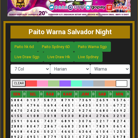
Paito Warna Salvador Night
Paito hk 6d
Paito Sydney 6D
Paito Warna Sgp
Live Draw Sgp
Live Draw Hk
Live Sydney
CLEAR
SEN
SEL
RAB
KAM
JUM
SAB
MIN
D
D
D
D
D
D
D
5
8
8
4
3
0
1
0
7
7
5
8
7
3
1
8
7
9
9
9
7
3
6
9
6
2
6
5
9
5
9
5
7
6
4
6
4
5
5
1
4
7
9
6
6
0
6
9
4
4
4
4
5
1
6
6
4
3
5
8
9
3
1
5
6
6
7
7
2
9
8
4
7
0
7
2
4
2
6
8
1
0
4
8
3
4
9
3
2
5
9
2
7
6
4
0
6
8
0
8
4
0
9
2
2
6
1
5
5
1
4
1
0
8
8
3
0
1
8
9
5
0
3
0
3
8
2
0
4
4
2
7
6
6
3
3
2
1
0
1
2
5
9
1
1
0
6
4
6
1
7
4
3
7
1
6
8
9
9
9
3
0
7
6
4
3
2
1
7
8
8
2
7
4
2
2
8
8
0
8
8
0
4
7
2
2
8
6
7
4
6
6
8
3
2
3
0
8
1
9
7
8
3
9
3
0
6
1
4
5
9
6
0
8
8
4
4
2
6
8
5
0
2
1
3
4
6
6
5
2
6
3
6
4
1
6
1
0
4
4
1
2
5
5
1
8
9
2
2
4
4
9
5
1
6
8
7
7
9
7
5
5
3
1
4
4
7
2
3
5
4
7
2
3
5
5
9
7
8
6