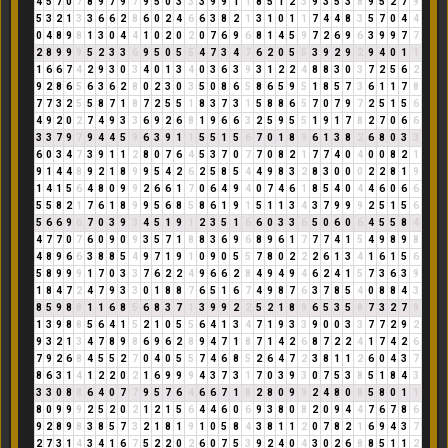
4
5
7
0
7
8
9
7
9
7
9
5
0
3
3
3
9
9
1
1
8
5
1
2
3
9
3
5
3
8
9
5
2
7
9
5
3
2
1
3
3
6
6
2
8
6
0
2
4
6
6
3
8
2
1
3
1
0
1
1
7
4
4
8
3
5
7
0
4
4
0
4
8
9
8
1
3
0
4
4
1
0
2
0
2
0
7
6
9
6
8
1
4
5
9
7
2
6
9
6
3
9
9
7
7
2
8
9
9
9
5
2
3
3
6
9
5
0
5
5
4
7
3
4
7
6
2
0
5
5
3
9
2
9
2
9
4
0
1
1
1
6
6
7
4
2
9
3
0
3
4
0
1
3
4
0
3
6
3
9
3
1
2
2
4
8
8
3
0
3
7
2
5
6
2
9
2
8
6
5
6
3
6
2
8
0
2
3
0
3
5
0
8
6
5
8
6
5
9
5
1
8
5
7
3
6
1
1
7
8
7
7
3
2
5
5
8
7
1
8
7
2
5
5
1
8
3
7
3
1
5
8
8
6
5
7
0
7
9
7
2
5
1
5
6
4
9
2
0
2
7
4
9
3
3
6
9
2
6
8
1
9
6
6
3
2
5
9
5
5
1
9
1
7
8
2
7
0
6
6
3
3
7
9
7
9
4
4
5
9
6
3
9
1
1
5
5
1
5
6
7
0
1
8
9
6
1
3
8
2
6
8
0
3
3
6
0
3
4
7
3
9
1
1
2
8
0
7
6
4
5
3
7
0
7
7
0
8
2
1
7
7
4
0
4
0
0
8
2
1
9
1
4
4
8
9
2
1
8
9
9
5
4
2
6
2
5
8
5
4
4
9
8
3
2
8
3
0
0
0
2
2
8
1
9
1
4
1
5
6
4
8
0
9
9
2
6
6
1
7
0
6
4
9
4
0
7
4
6
1
8
5
4
0
4
4
6
0
6
6
5
5
8
2
1
7
6
1
8
9
9
5
6
8
5
8
6
1
9
1
5
1
1
3
4
3
7
9
9
9
2
5
1
5
6
5
6
6
9
6
7
0
3
9
3
4
5
1
9
1
2
3
5
1
6
6
0
3
3
6
5
0
6
0
6
4
5
5
8
4
4
7
7
0
7
6
0
9
0
9
3
5
7
1
8
8
3
6
9
6
8
9
6
1
7
7
7
4
1
5
4
9
8
9
8
4
8
9
6
6
3
8
8
5
4
9
7
1
9
1
0
9
0
5
5
7
8
0
2
2
2
6
1
3
4
1
6
1
5
6
5
8
9
9
9
1
7
0
3
3
7
6
2
2
4
9
6
6
2
8
4
9
4
9
4
6
2
4
1
5
7
3
6
3
9
1
8
4
7
2
4
7
9
3
3
0
1
8
8
7
6
5
1
6
7
4
9
8
7
6
3
7
8
5
4
0
8
8
4
3
8
5
9
8
8
1
1
6
8
5
6
8
3
7
1
3
9
9
2
2
5
2
1
8
9
6
5
3
5
8
7
3
2
7
9
1
3
9
8
8
5
6
4
1
5
2
1
0
5
5
6
4
1
3
4
7
1
9
3
3
9
0
0
3
3
7
7
2
9
2
9
3
2
1
3
4
7
8
9
8
6
9
6
2
8
9
4
7
1
8
7
1
4
2
6
8
7
2
2
4
1
7
4
2
6
7
9
2
6
8
4
5
5
2
7
0
4
0
5
5
7
4
6
8
5
2
6
4
7
2
3
8
1
1
2
6
0
4
3
7
8
6
3
1
4
1
2
2
0
2
1
6
9
9
9
4
3
7
3
1
7
0
3
9
3
0
7
5
3
8
5
1
8
4
3
3
3
0
8
8
6
4
0
7
7
9
5
7
6
4
6
6
7
1
8
2
8
0
9
9
2
4
8
0
8
5
8
0
1
1
8
0
9
9
9
2
5
2
0
2
1
2
1
5
6
4
4
6
0
6
9
3
8
0
8
2
0
9
4
4
7
6
7
8
6
9
2
8
9
8
3
8
5
7
3
2
1
8
1
9
1
0
5
8
4
3
8
1
1
2
0
7
8
2
1
6
9
4
3
7
2
7
3
1
4
3
4
1
6
7
5
2
2
0
2
6
0
7
5
3
9
2
4
0
4
3
0
2
6
8
8
5
1
1
2