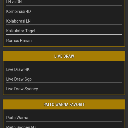
LN vs DN
Kombinasi 4D
Kolaborasi LN
Kalkulator Togel
Rumus Harian
LIVE DRAW
Live Draw HK
Live Draw Sgp
Live Draw Sydney
PAITO WARNA FAVORIT
Paito Warna
Paito Sydney 6D