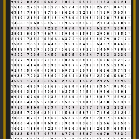
9
9
0
2
2
0
8
2
6
8
5
4
6
2
8
9
0
5
2
7
5
5
1
9
1
1
1
3
3
6
6
0
2
1
3
1
5
1
6
7
2
7
5
1
6
8
3
2
7
9
6
1
7
4
2
0
9
9
8
8
2
5
2
1
3
8
4
1
9
1
6
3
1
4
5
7
9
9
1
1
8
7
1
6
7
9
6
2
0
2
3
2
1
9
1
1
1
5
9
5
3
6
3
7
1
1
7
1
0
1
2
1
9
4
4
5
5
1
8
9
4
7
6
0
6
4
3
9
8
8
0
4
0
8
8
7
3
8
1
9
1
4
6
6
3
1
0
6
8
5
6
8
5
5
1
1
9
6
2
8
8
1
6
0
6
2
1
1
3
4
6
1
8
9
8
0
1
8
4
3
3
0
0
5
5
9
2
2
2
4
1
0
7
0
7
3
8
7
0
7
6
2
2
7
9
2
0
0
1
1
2
8
0
3
3
8
6
0
7
7
9
6
7
4
2
5
9
9
0
9
1
5
9
5
5
2
9
0
8
8
1
8
5
2
7
2
1
9
9
9
7
3
5
2
7
5
9
6
6
3
6
3
7
2
9
0
0
6
8
5
8
6
7
9
7
8
7
1
7
8
7
5
3
3
6
2
6
5
7
3
0
4
4
8
3
5
9
5
1
6
8
4
1
5
6
6
4
3
7
1
0
4
6
0
6
4
8
1
5
6
0
3
3
9
3
2
0
2
7
9
0
6
5
6
2
7
9
2
3
5
5
4
6
9
6
7
8
8
5
4
9
2
2
2
4
7
2
0
6
6
2
4
5
0
5
6
5
0
5
5
0
9
2
4
6
7
4
0
3
3
3
2
3
0
3
2
7
7
7
5
9
1
0
2
2
7
1
1
3
4
1
8
3
5
8
6
8
1
1
2
5
6
0
6
6
2
2
1
2
3
1
8
8
9
8
4
1
4
0
4
3
3
9
3
3
4
9
8
7
6
7
7
3
9
3
9
7
1
5
6
2
1
9
7
7
9
2
7
4
2
5
7
4
0
4
7
3
0
3
3
6
9
7
2
9
2
0
7
9
7
9
6
5
6
2
5
7
1
3
4
0
9
3
8
2
7
2
0
3
3
6
8
6
0
6
0
6
4
4
8
3
5
0
5
5
2
2
0
6
6
5
6
0
2
2
4
5
5
9
5
1
7
0
3
3
6
0
5
4
9
2
7
6
7
4
1
5
6
2
8
2
9
2
5
7
7
8
9
5
5
1
3
5
0
5
4
8
5
9
5
6
9
6
8
5
5
6
8
0
8
7
8
4
8
3
8
3
6
1
7
0
5
9
6
6
3
0
6
6
3
3
1
5
1
6
7
0
6
1
7
6
2
7
5
3
4
1
5
1
6
8
9
9
6
6
1
5
0
1
1
0
9
4
9
4
6
7
4
0
4
6
0
3
3
6
8
2
4
0
4
6
1
8
3
2
8
8
3
7
1
2
5
9
3
3
3
7
4
0
4
4
4
9
5
5
2
0
0
7
7
8
5
0
2
2
9
0
0
1
1
1
4
0
0
0
5
0
3
9
3
8
7
2
0
2
0
1
6
0
6
8
3
3
4
7
5
7
0
9
9
2
3
1
7
8
5
1
9
2
2
2
3
2
7
9
2
3
5
5
1
7
2
0
6
6
3
9
1
1
2
1
5
6
8
5
5
8
7
1
8
7
1
5
6
2
2
1
2
9
2
7
0
6
6
3
0
7
3
7
1
1
8
6
0
6
6
5
3
2
5
6
2
0
8
8
7
0
8
7
6
1
4
6
0
6
9
4
0
6
6
4
2
0
8
8
8
6
9
2
2
5
9
0
8
8
8
3
6
0
6
9
2
6
6
3
6
0
5
0
5
1
6
6
2
8
1
1
8
0
8
7
2
2
4
6
1
0
5
6
2
5
6
1
8
9
2
6
5
5
1
6
9
5
8
4
5
4
3
3
6
5
6
3
7
1
0
5
7
3
1
6
7
7
0
7
8
5
8
7
6
4
0
7
0
7
7
3
3
2
5