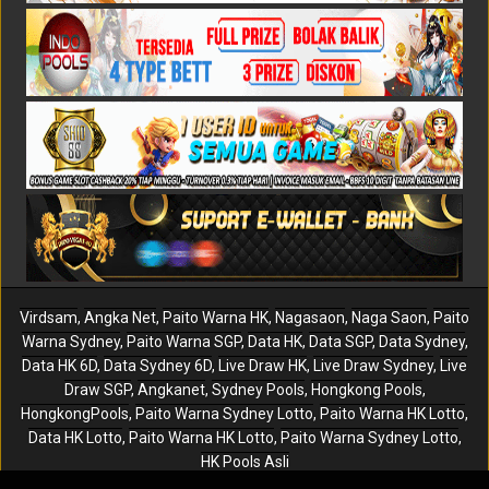
Virdsam
,
Angka Net
,
Paito Warna HK
,
Nagasaon
,
Naga Saon
,
Paito
Warna Sydney
,
Paito Warna SGP
,
Data HK
,
Data SGP
,
Data Sydney
,
Data HK 6D
,
Data Sydney 6D
,
Live Draw HK
,
Live Draw Sydney
,
Live
Draw SGP
,
Angkanet
,
Sydney Pools
,
Hongkong Pools
,
HongkongPools
,
Paito Warna Sydney Lotto
,
Paito Warna HK Lotto
,
Data HK Lotto
,
Paito Warna HK Lotto
,
Paito Warna Sydney Lotto
,
HK Pools Asli