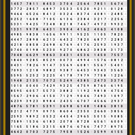
1
4
5
7
3
7
8
1
1
2
8
4
5
3
8
3
7
0
4
4
2
5
6
4
1
7
8
5
1
6
5
6
7
4
2
3
7
7
2
9
2
8
5
7
3
6
8
9
7
7
3
5
3
3
6
5
5
2
0
2
9
2
1
1
2
0
1
2
8
1
9
4
6
4
1
6
5
2
6
8
8
4
1
2
3
0
3
2
4
6
8
3
7
4
2
4
0
8
1
9
2
4
8
5
4
0
2
5
2
7
1
6
0
8
8
7
1
0
5
5
6
1
3
6
9
2
3
8
4
3
3
2
1
7
8
2
2
5
6
2
5
3
3
1
4
9
4
2
5
7
7
3
4
8
3
8
2
1
8
9
7
4
6
7
4
4
9
7
2
9
9
9
3
2
5
1
3
3
1
4
9
9
7
8
6
6
4
3
1
4
3
9
0
4
4
4
1
6
2
8
4
0
6
3
9
4
1
0
8
8
4
9
8
5
4
9
8
3
8
2
1
6
5
6
2
9
9
1
1
2
9
5
2
5
7
1
1
0
5
5
7
8
2
0
2
4
4
4
7
2
2
8
9
8
8
6
2
1
3
4
6
4
3
2
5
7
8
2
0
2
6
8
7
7
5
2
2
8
3
2
4
2
1
8
9
0
8
5
8
4
2
6
9
8
8
6
7
6
9
6
4
1
7
6
4
2
5
9
3
3
1
9
3
7
1
0
7
4
0
4
0
1
9
8
8
5
2
3
0
3
9
2
7
0
7
6
8
6
2
8
3
8
3
8
2
3
1
7
3
1
7
0
4
8
3
6
6
2
9
2
9
8
6
3
9
3
4
3
1
4
4
5
3
6
9
1
4
5
0
5
7
5
5
7
3
1
8
4
0
4
9
2
8
5
4
8
5
2
9
2
0
0
7
3
1
4
9
9
4
4
1
5
7
6
4
0
8
1
2
3
0
4
3
1
4
7
8
2
6
8
9
1
4
7
2
3
5
6
9
6
6
0
8
1
9
5
5
6
7
4
5
4
0
1
1
7
0
9
3
3
1
2
1
8
9
9
8
8
2
1
9
3
8
7
6
6
4
5
3
8
9
3
4
3
7
3
5
6
3
9
5
5
9
5
5
5
2
5
2
7
3
2
2
5
7
4
1
7
8
6
7
9
7
9
7
7
7
5
8
4
1
2
2
6
8
1
9
4
8
3
2
1
3
5
8
7
0
7
2
9
5
2
4
9
4
4
3
8
5
4
2
4
7
3
1
3
3
7
4
2
1
0
1
0
1
0
0
4
0
4
7
4
2
9
2
9
3
2
5
7
4
7
5
9
5
8
7
6
0
6
6
1
9
5
5
8
5
9
5
5
6
0
5
7
3
5
5
7
3
1
3
8
8
2
1
1
1
9
2
2
9
8
1
8
9
4
7
5
4
9
1
5
6
7
4
2
9
0
6
6
4
1
5
0
5
7
1
2
9
2
9
0
4
6
1
7
4
9
3
3
1
0
9
7
7
6
2
3
9
3
3
9
2
3
5
8
9
8
4
3
2
4
3
5
8
6
7
0
7
7
4
5
6
6
3
2
9
3
7
1
4
8
7
6
4
5
7
8
1
9
5
3
9
1
1
3
6
9
8
8
6
1
4
8
3
1
4
8
6
5
3
8
1
0
1
0
2
1
2
3
4
7
7
9
7
0
9
7
5
3
8
6
0
4
4
2
3
5
0
5
2
6
6
0
6
3
8
5
6
2
2
5
9
3
3
9
8
9
2
2
0
5
3
2
5
4
4
5
4
9
2
9
6
5
2
5
0
1
5
6
9
0
8
5
4
7
5
8
9
8
1
5
3
6
9
6
1
8
3
2
2
0
7
8
6
8
7
2
8
1
6
5
6
1
7
6
0
0
9
9
1
1
6
5
2
5
1
8
6
5
3
3
1
5
6
6
8
7
6
4
6
7
6
6
3
7
4
7
7
5
8
9
7
5
3
4
6
4
2
6
0
7
0
3
3
7
2
7
5
3
7
9
5
8
4
1
5
2
6
8
3
5
9
9
9
4
1
5
5
1