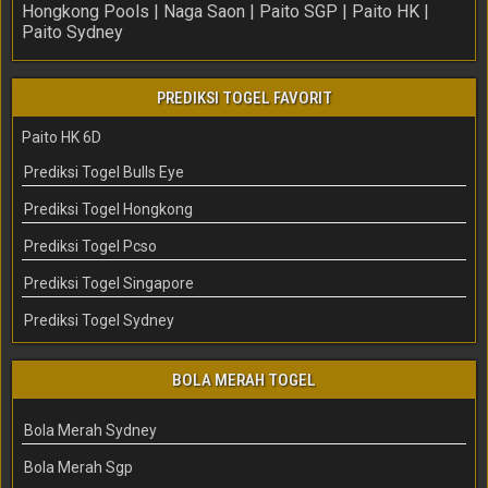
Hongkong Pools
|
Naga Saon
|
Paito SGP
|
Paito HK
|
Paito Sydney
PREDIKSI TOGEL FAVORIT
Paito HK 6D
Prediksi Togel Bulls Eye
Prediksi Togel Hongkong
Prediksi Togel Pcso
Prediksi Togel Singapore
Prediksi Togel Sydney
BOLA MERAH TOGEL
Bola Merah Sydney
Bola Merah Sgp