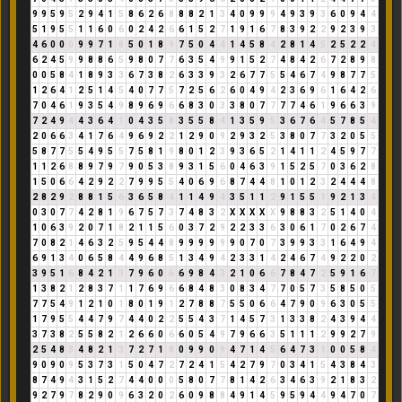
9
9
5
9
5
2
9
4
1
5
8
6
2
6
8
8
8
2
1
3
4
0
9
9
9
4
9
3
9
3
6
0
9
4
4
5
1
9
5
5
1
1
6
0
6
0
2
4
2
6
6
1
5
2
7
1
9
1
6
7
8
3
9
2
2
9
2
3
9
3
4
6
0
0
0
9
9
7
1
8
5
0
1
8
9
7
5
0
4
4
1
4
5
8
4
2
8
1
4
5
2
5
2
2
4
6
2
4
5
9
9
8
8
6
5
9
8
0
7
7
6
3
5
4
9
9
1
5
2
7
4
8
4
2
6
7
2
8
9
8
0
0
5
8
4
1
8
9
3
3
6
7
3
8
2
6
3
3
9
3
2
6
7
7
5
5
4
6
7
4
9
8
7
7
5
1
2
6
4
1
2
5
1
4
5
4
0
7
7
5
7
2
5
6
2
6
0
4
9
4
2
3
6
9
6
1
6
4
2
6
7
0
4
6
1
9
3
5
4
9
8
9
6
9
6
6
8
3
0
3
3
8
0
7
7
7
7
4
6
1
9
6
6
3
9
7
2
4
9
4
4
3
6
4
1
0
4
3
5
8
3
5
5
8
4
1
3
5
9
5
3
6
7
6
4
5
7
8
5
4
2
0
6
6
3
4
1
7
6
4
9
6
9
2
2
1
2
9
0
9
2
9
3
2
5
3
8
0
7
7
3
2
0
5
5
5
8
7
7
5
5
4
9
5
5
7
5
8
1
9
8
0
1
2
3
9
3
6
5
2
1
4
1
1
2
4
5
9
7
7
1
1
2
6
8
8
9
7
9
7
9
0
5
3
8
9
3
1
5
6
0
4
6
3
9
1
5
2
5
7
0
3
6
2
8
1
5
0
6
6
4
2
9
2
2
7
9
9
5
5
4
0
6
9
6
8
7
4
4
8
1
0
1
2
3
2
4
4
4
8
2
8
2
9
2
8
8
1
5
6
3
6
5
8
4
1
1
4
9
4
3
5
1
1
2
9
1
5
5
1
9
2
1
3
4
0
3
0
7
7
4
2
8
1
9
6
7
5
7
3
7
4
8
3
2
X
X
X
X
X
9
8
8
3
2
5
1
4
0
4
1
0
6
3
9
2
0
7
1
8
2
1
1
5
6
0
3
7
2
9
2
2
3
3
6
3
0
6
1
7
0
2
6
7
4
7
0
8
2
1
4
6
3
2
5
9
5
4
4
8
9
9
9
9
9
9
0
7
0
7
3
9
9
3
3
1
6
4
9
4
6
9
1
3
4
0
6
5
8
4
4
9
6
8
5
1
3
4
9
4
2
3
3
1
4
2
4
6
7
4
9
2
2
0
2
3
9
5
1
6
8
4
2
1
3
7
9
6
0
6
6
9
8
4
3
2
1
0
6
6
7
8
4
7
2
5
9
1
6
7
1
3
8
2
1
2
8
3
7
1
1
7
6
9
6
6
8
4
8
3
0
8
3
4
7
7
0
5
7
3
5
8
5
0
5
7
7
5
4
9
1
2
1
0
1
8
0
1
9
1
2
7
8
8
7
5
5
0
6
6
4
7
9
0
9
6
3
0
5
5
1
7
9
5
5
4
4
7
9
7
4
4
0
2
2
5
5
4
3
7
1
4
5
7
3
1
3
3
8
2
4
3
9
4
4
3
7
3
8
2
5
5
8
2
1
2
6
6
0
6
6
0
5
4
9
7
9
6
6
3
5
1
1
1
2
9
9
2
7
9
2
5
4
8
3
4
8
2
1
3
7
2
7
1
8
0
9
9
0
9
4
7
1
4
5
6
4
7
3
1
0
0
5
8
4
9
0
9
0
9
5
3
7
3
1
5
0
4
7
2
7
2
4
1
5
4
2
7
9
7
0
3
4
1
5
4
3
8
4
3
8
7
4
9
4
3
1
5
2
7
4
4
0
0
0
5
8
0
7
7
8
1
4
2
6
3
4
6
3
9
2
1
8
3
2
9
2
7
9
7
8
2
9
0
9
6
3
2
0
2
6
0
9
8
8
4
9
1
4
5
9
5
9
4
4
9
4
7
0
7