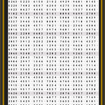
0
2
6
3
9
5
2
2
3
5
6
1
5
0
5
2
1
0
2
2
4
9
2
9
2
9
6
8
1
9
8
1
4
5
9
5
2
2
0
2
7
4
8
2
1
6
5
0
7
7
6
2
0
0
0
4
2
7
5
3
3
6
4
6
1
8
2
2
4
6
1
0
2
3
5
8
6
2
7
9
4
4
4
5
9
0
1
4
5
9
1
8
6
8
5
1
5
3
7
1
0
4
4
5
9
9
1
8
2
1
9
1
4
1
5
4
6
1
6
7
6
1
4
1
5
8
8
9
4
4
9
6
9
9
9
2
7
8
9
8
2
0
7
8
6
9
1
1
8
9
7
4
1
5
6
6
7
5
9
5
5
8
8
8
7
1
5
4
6
1
8
4
3
9
3
3
3
3
7
1
3
9
4
0
4
5
0
4
3
7
8
0
8
9
8
1
7
6
0
6
3
7
1
8
9
0
7
9
5
5
5
2
4
5
9
6
6
2
8
1
4
5
7
1
8
7
8
2
1
3
0
2
6
2
8
2
3
6
0
6
4
3
8
4
3
3
8
1
6
7
5
5
0
1
1
1
0
3
7
1
0
9
7
4
2
9
6
8
1
9
4
1
9
2
2
6
0
7
6
4
5
0
8
2
1
2
2
8
8
7
0
6
8
3
2
3
6
5
5
1
3
3
9
7
7
0
6
1
1
2
2
8
6
0
6
2
3
3
0
3
5
0
2
9
2
8
6
6
2
8
3
4
2
5
7
7
3
8
6
5
8
0
9
1
1
4
7
7
3
1
2
8
5
7
3
3
9
1
2
3
0
2
0
2
2
2
8
8
6
5
7
6
5
6
2
2
9
1
6
7
4
3
2
7
9
8
2
8
9
8
4
1
0
8
8
3
5
8
4
3
1
2
9
0
9
0
5
7
2
9
9
6
5
8
4
2
1
7
1
8
6
1
7
8
6
8
6
4
7
2
2
1
2
3
5
3
4
5
3
8
5
3
2
5
7
7
5
8
3
2
0
9
4
0
4
2
8
6
0
6
9
3
4
8
3
6
1
1
7
8
6
2
8
2
1
2
6
1
3
4
9
2
6
5
2
4
2
1
1
2
8
5
4
2
6
2
8
4
3
7
7
6
3
4
7
7
4
8
6
5
4
0
3
6
9
2
0
5
3
8
4
6
4
1
5
6
9
8
4
3
2
9
9
7
7
1
0
4
6
1
9
2
7
9
7
5
4
4
5
9
8
2
6
9
6
4
1
8
8
7
9
9
3
8
2
9
0
1
0
1
2
3
2
7
9
5
2
0
0
0
0
5
7
6
4
0
4
4
5
9
7
1
1
4
5
6
0
2
7
9
3
3
6
3
9
2
4
4
1
5
8
9
0
2
2
6
3
4
4
8
5
1
1
1
2
9
2
6
4
1
0
9
0
9
9
2
1
5
8
4
4
8
3
5
8
9
2
1
7
8
1
0
3
4
7
0
0
7
8
6
3
9
9
8
8
6
7
0
4
4
5
4
7
6
4
4
3
0
8
8
6
0
2
4
6
8
9
9
3
3
8
3
0
5
5
0
6
9
4
4
4
2
6
4
1
4
5
5
1
6
9
1
5
2
7
7
3
8
6
5
6
7
6
0
6
5
3
3
5
8
6
9
0
7
7
1
9
1
5
6
2
1
8
8
7
5
7
1
9
1
8
2
3
4
7
5
1
0
4
4
3
8
3
6
9
2
7
8
2
1
8
2
6
5
2
9
5
1
7
8
8
0
3
6
9
4
5
3
7
1
2
5
0
6
6
8
0
0
5
5
0
1
3
8
2
5
6
2
6
8
4
3
3
1
4
1
2
9
6
6
7
8
2
1
3
2
8
7
6
4
4
9
5
7
3
2
4
8
7
6
3
2
0
5
5
1
9
8
3
2
0
1
3
6
9
6
8
7
7
5
3
6
0
2
2
1
7
8
5
4
7
1
6
9
6
2
3
8
7
6
5
4
2
9
2
5
7
7
1
8
9
7
8
5
4
3
6
3
3
6
5
6
5
0
5
8
1
8
1
9