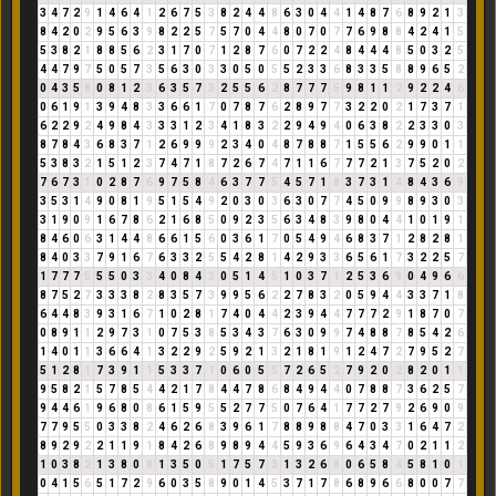
3
4
7
2
9
1
4
6
4
1
2
6
7
5
3
8
2
4
4
8
6
3
0
4
4
1
4
8
7
6
8
9
2
1
3
8
4
2
0
2
9
5
6
3
9
8
2
2
5
7
5
7
0
4
4
8
0
7
0
7
7
6
9
8
8
4
2
4
1
5
5
3
8
2
1
8
8
5
6
2
3
1
7
0
7
1
2
8
7
6
0
7
2
2
4
8
4
4
4
8
5
0
3
2
5
4
4
7
9
7
5
0
5
7
3
5
6
3
0
3
3
0
5
0
5
5
2
3
3
6
8
3
3
5
8
8
9
6
5
2
0
4
3
5
8
0
8
1
2
3
6
3
5
7
3
2
5
5
6
2
8
7
7
7
5
9
8
1
1
2
9
2
2
4
6
0
6
1
9
1
3
9
4
8
3
3
6
6
1
7
0
7
8
7
6
2
8
9
7
7
3
2
2
0
2
1
7
3
7
1
6
2
2
9
2
4
9
8
4
3
3
3
1
2
3
4
1
8
3
2
2
9
4
9
4
0
6
3
8
2
2
3
3
0
3
8
7
8
4
3
6
8
3
7
1
2
6
9
9
9
2
3
4
0
4
8
7
8
8
7
1
5
5
6
2
9
9
0
1
1
5
3
8
3
2
1
5
1
2
3
7
4
7
1
8
7
2
6
7
4
7
1
1
6
7
7
7
2
1
3
7
5
2
0
2
7
6
7
3
1
0
2
8
7
6
9
7
5
8
4
6
3
7
7
5
4
5
7
1
8
3
7
3
1
4
8
4
3
6
9
3
5
3
1
4
9
0
8
1
9
5
1
5
4
9
2
0
3
0
3
6
3
0
7
7
4
5
0
9
9
8
9
3
0
3
3
1
9
0
9
1
6
7
8
6
2
1
6
8
5
0
9
2
3
5
6
3
4
8
3
9
8
0
4
4
1
0
1
9
1
8
4
6
0
6
3
1
4
4
8
6
6
1
5
6
0
3
6
1
7
0
5
4
9
4
6
8
3
7
1
2
8
2
8
1
8
4
0
3
3
7
9
1
6
7
6
3
3
2
5
5
4
2
8
1
4
2
9
3
3
6
5
6
1
7
3
2
2
5
7
1
7
7
7
5
5
5
0
3
3
4
0
8
4
3
0
5
1
4
5
1
0
3
7
1
2
5
3
6
9
0
4
9
6
6
8
7
5
2
7
3
3
3
8
2
8
3
5
7
3
9
9
5
6
2
2
7
8
3
2
0
5
9
4
4
3
3
7
1
8
6
4
4
8
3
9
3
1
6
7
1
0
2
8
1
7
4
0
4
4
2
3
9
4
4
7
7
7
2
9
1
8
7
0
7
0
8
9
1
1
2
9
7
3
1
0
7
5
3
8
5
3
4
3
7
6
3
0
9
9
7
4
8
8
7
8
5
4
2
6
1
4
0
1
1
3
6
6
4
1
3
2
2
9
2
5
9
2
1
3
2
1
8
1
9
1
2
4
7
2
7
9
5
2
7
5
1
2
8
1
7
3
9
1
1
5
3
3
7
1
0
6
0
5
5
7
2
6
5
2
7
9
2
0
2
8
2
0
1
1
9
5
8
2
1
5
7
8
5
4
4
2
1
7
8
4
4
7
8
6
8
4
9
4
4
0
7
8
8
7
3
6
2
5
7
9
4
4
6
1
9
6
8
0
8
6
1
5
9
5
5
2
7
7
5
0
7
6
4
1
7
7
2
7
9
2
6
9
0
9
7
7
9
5
5
0
3
3
8
2
4
6
2
6
8
3
9
6
1
7
8
8
9
8
8
4
7
0
3
3
1
6
4
7
2
8
9
2
9
2
2
1
1
9
1
8
4
2
6
8
9
8
9
4
4
5
9
3
6
9
6
4
3
4
7
0
2
1
1
2
1
0
3
8
2
1
3
8
0
8
1
3
5
0
5
1
7
5
7
3
1
3
2
6
8
0
6
5
8
4
5
8
1
0
1
0
4
1
5
6
5
1
7
2
9
6
0
3
5
8
9
0
1
4
5
3
7
1
7
8
6
8
9
6
6
8
0
0
7
7