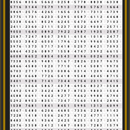
8
3
5
6
2
8
3
5
6
2
5
6
6
2
8
0
2
5
8
4
5
7
7
8
6
8
8
3
8
2
6
3
3
8
2
5
7
1
6
7
3
1
4
4
8
7
5
7
9
7
1
9
1
3
4
7
7
8
0
8
5
7
6
7
4
1
6
6
4
1
0
8
6
9
6
2
5
7
6
4
4
2
6
5
2
1
6
5
6
2
3
5
7
1
8
7
3
1
3
4
6
7
3
9
3
3
7
7
5
3
1
7
3
1
4
6
2
3
3
6
5
2
9
5
5
0
5
8
7
6
6
1
1
2
3
4
4
6
8
5
5
3
3
8
2
5
6
6
1
7
8
5
2
9
2
6
2
4
5
9
5
4
7
0
7
6
4
9
7
7
7
1
0
3
3
2
4
1
1
2
2
3
6
0
6
2
1
1
1
2
5
2
3
7
1
0
5
2
2
4
9
0
0
8
8
2
5
7
1
8
9
0
5
0
5
1
6
4
0
4
0
8
9
2
2
7
9
2
2
4
2
9
8
7
6
1
9
3
5
8
2
5
8
7
6
2
5
8
7
6
7
2
4
7
2
8
5
0
7
7
3
9
5
1
6
6
1
5
4
9
1
0
1
8
9
2
4
7
7
5
5
5
0
3
3
3
8
4
2
6
6
5
0
0
0
1
7
9
6
6
2
1
9
0
9
9
9
6
0
6
3
5
5
3
8
3
9
7
6
4
1
3
7
3
1
5
7
1
7
8
3
4
1
8
9
5
2
5
7
3
8
4
2
1
3
7
0
9
3
3
6
8
6
4
1
4
3
2
6
8
0
8
9
7
7
1
5
5
8
4
4
7
4
7
2
3
9
9
2
2
6
6
1
5
6
6
0
0
8
8
8
6
5
2
7
0
8
5
4
9
0
5
4
3
7
8
1
9
6
6
0
0
2
6
8
8
7
0
5
5
7
3
3
8
2
5
5
4
5
9
9
4
8
1
9
5
1
6
7
4
2
8
2
6
8
2
3
0
7
7
9
6
7
5
3
6
8
6
6
3
4
5
8
0
8
1
0
2
0
2
7
7
1
0
1
1
4
1
4
5
5
0
8
1
9
9
9
7
0
7
6
7
0
3
3
2
7
1
7
8
1
9
5
3
8
0
0
8
6
5
0
3
1
4
5
1
2
0
9
9
4
6
8
3
2
3
8
4
3
7
0
6
6
8
5
7
7
2
6
8
5
4
1
8
9
9
5
4
8
3
4
0
4
5
9
8
7
1
5
6
3
4
0
1
1
9
2
9
0
9
7
1
4
1
5
7
3
4
4
8
9
7
5
4
9
2
3
1
9
1
8
4
1
5
6
9
3
1
1
2
3
0
6
4
1
5
8
6
7
4
4
0
7
8
6
6
9
5
6
2
8
3
2
7
9
3
5
0
8
8
1
4
9
2
2
5
9
4
7
2
3
4
2
4
6
8
7
8
7
6
8
7
5
3
8
9
8
0
3
3
1
5
0
4
4
4
5
8
8
7
0
6
9
1
1
9
4
4
2
6
9
2
7
7
5
9
4
6
2
8
9
9
8
8
7
6
7
9
0
9
5
2
9
2
2
8
9
5
3
8
8
3
5
1
6
7
3
4
7
2
7
5
6
0
6
1
8
5
4
9
2
8
9
6
6
1
5
3
8
2
7
6
8
1
9
1
8
4
1
5
8
4
5
1
6
5
9
9
5
5
1
3
1
3
4
6
0
9
9
9
4
0
6
7
4
5
4
8
0
8
6
2
0
6
6
4
6
8
5
4
7
3
3
6
9
2
2
8
6
5
9
1
4
3
7
7
2
2
8
1
1
4
1
8
9
1
5
0
6
6
2
6
7
3
1
6
7
1
2
3
4
7
7
1
8
1
1
1
9
1
8
4
8
3
2
9
5
4
1
5
9
3
6
4
1
2
4
2
5
7
8
2
5
1
6
0
1
2
7
9
2
5
9
1
1
2
0
7
6
4
3
3
5
8
4
3
4
1
2
3
1
4
8
7
6
0
8
5
3
8
7
2
8
3
2
1
5
7
9
7