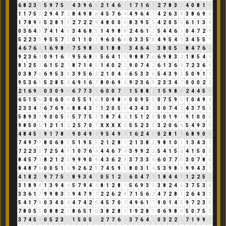
6
8
2
3
5
5
9
7
5
3
4
3
9
6
6
2
1
4
6
1
1
7
1
6
7
2
7
8
3
2
4
0
8
1
9
1
1
7
5
3
2
9
4
7
2
8
4
9
8
8
4
5
7
6
4
4
9
6
4
1
4
2
6
3
9
3
8
6
9
6
1
7
8
9
8
5
2
8
1
9
2
7
2
2
4
4
8
0
0
0
8
3
9
5
5
4
2
0
5
5
6
1
1
3
4
0
3
6
4
1
7
4
1
4
5
3
4
6
8
5
1
4
9
8
8
2
4
6
1
7
5
4
4
6
1
0
4
7
2
9
5
2
2
3
5
9
5
5
7
3
0
1
1
0
1
9
6
0
6
6
0
3
3
5
8
4
9
5
4
9
3
4
5
5
1
4
6
7
6
4
1
6
9
8
8
7
5
9
8
8
0
1
8
8
7
3
4
6
4
1
3
8
0
5
5
8
4
7
6
4
9
2
3
6
9
0
9
1
6
7
9
5
6
8
5
5
6
4
1
5
9
8
8
7
6
6
9
8
3
2
1
8
5
4
9
8
1
2
5
7
6
1
5
2
7
8
7
1
4
5
1
4
0
2
2
9
0
7
4
2
6
1
3
6
9
7
2
3
6
9
0
3
8
7
6
6
9
5
3
8
3
9
5
6
2
2
1
0
4
4
6
5
3
3
6
5
4
3
9
3
5
0
9
1
1
9
5
3
6
9
5
2
8
5
4
6
9
1
6
7
8
0
6
9
6
9
2
3
6
9
2
3
3
4
7
0
0
0
2
2
2
1
6
9
6
0
3
0
9
9
6
7
7
3
1
6
0
0
7
7
1
5
8
8
7
1
5
9
8
8
2
4
4
5
9
6
5
1
5
6
3
0
6
0
6
0
5
5
1
6
1
0
9
8
8
0
0
9
5
5
0
7
5
9
5
1
0
4
9
4
2
3
3
4
7
6
7
6
9
6
8
8
4
3
7
1
2
0
5
5
4
3
4
3
7
0
0
7
4
2
4
3
7
5
3
5
8
9
3
3
9
0
0
5
5
5
7
7
5
3
1
8
7
4
2
1
5
1
2
3
5
0
1
9
1
9
1
0
0
0
9
8
5
0
5
1
2
1
1
2
2
5
7
0
7
X
X
X
X
X
5
5
2
3
5
3
2
0
6
6
5
4
9
3
3
4
8
4
5
9
9
1
7
8
6
9
0
4
9
4
9
5
4
9
4
1
6
2
4
6
0
2
8
1
9
6
8
9
0
9
7
4
9
7
7
8
0
6
8
5
5
1
9
5
5
2
1
2
8
1
2
1
3
8
2
9
8
1
0
1
1
3
4
3
7
7
2
2
3
5
7
2
5
4
9
1
0
7
6
4
4
4
6
7
4
3
9
9
2
2
5
4
1
5
6
4
1
5
0
5
8
4
5
7
3
8
2
1
2
3
9
9
9
0
9
4
3
6
2
8
3
7
3
3
6
6
0
7
7
5
3
0
7
8
6
8
4
8
7
6
0
0
5
1
6
9
2
6
2
8
7
4
5
9
5
8
0
3
1
4
5
3
9
8
8
9
9
4
3
7
4
1
8
2
1
9
7
7
5
3
8
9
3
4
7
0
5
1
2
3
6
0
4
7
2
1
8
4
4
8
1
2
2
5
7
3
1
8
9
8
1
3
9
4
4
5
7
9
4
4
8
1
2
8
1
5
6
9
3
3
3
8
2
4
6
3
7
5
3
8
3
3
6
1
7
9
9
8
3
2
9
4
7
9
7
2
2
6
2
8
7
1
5
6
2
4
7
2
8
1
2
6
4
3
7
5
4
1
7
8
0
3
4
0
4
4
7
4
2
6
4
5
7
0
7
4
9
6
1
7
9
0
1
4
5
9
7
2
3
5
7
8
0
5
5
0
8
8
2
1
8
6
5
1
6
3
8
2
8
1
1
9
2
8
1
0
6
9
8
8
5
0
7
5
3
3
7
4
5
9
0
5
2
3
5
1
5
0
5
5
2
7
7
6
4
3
7
6
4
1
0
3
2
2
4
7
1
9
9
9