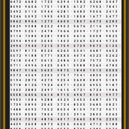
6
4
7
2
9
6
6
8
2
1
1
7
2
5
7
6
2
9
4
4
1
5
8
2
1
6
2
6
8
5
3
4
4
7
2
8
0
9
0
9
9
6
0
6
6
1
7
5
1
6
1
0
8
5
4
6
1
2
7
9
7
9
5
3
8
7
8
4
1
5
3
4
9
2
2
0
1
1
0
1
5
9
4
4
8
6
2
8
1
9
6
4
8
3
2
9
0
0
6
6
2
4
1
3
4
9
2
4
6
1
5
0
9
2
2
1
9
9
5
5
4
9
5
3
8
1
8
5
8
4
1
6
7
7
5
5
4
7
7
5
0
8
6
2
8
8
9
6
4
1
1
2
7
3
1
4
6
0
0
0
1
8
0
7
7
6
4
7
3
1
6
2
8
3
2
5
8
2
9
2
9
3
8
8
7
8
2
3
2
5
4
9
0
2
2
5
6
7
6
4
2
1
1
6
7
6
0
7
9
7
8
7
9
9
9
5
2
5
1
6
2
4
7
8
6
7
0
6
6
3
2
0
0
9
9
1
7
2
7
9
9
1
5
0
5
3
1
1
4
5
7
3
8
0
8
8
2
8
1
9
9
8
5
5
1
0
6
1
6
7
0
0
5
8
4
9
8
2
5
7
2
3
9
4
4
8
9
0
0
0
3
0
4
0
4
1
4
0
3
3
2
3
6
9
6
6
3
4
4
8
9
7
2
0
2
2
9
9
4
4
7
9
4
0
4
7
2
1
5
6
3
7
5
9
5
5
7
3
9
3
9
0
7
3
1
5
1
3
5
8
3
5
9
7
7
8
1
7
3
1
8
3
2
0
2
6
2
6
5
2
5
3
4
1
5
4
6
8
7
6
4
6
5
2
7
0
5
7
2
9
9
1
8
8
7
0
7
7
1
8
X
X
X
X
X
4
0
7
4
2
4
3
2
3
5
0
2
6
2
8
7
4
1
8
9
0
4
4
7
2
0
6
1
5
6
2
4
8
6
5
3
1
2
8
1
7
5
7
3
1
7
5
6
0
6
0
7
1
1
2
4
9
9
6
6
3
4
2
5
7
0
4
9
1
1
5
9
8
8
7
9
3
6
0
6
4
7
8
3
2
9
8
4
7
2
9
1
6
6
3
5
6
3
3
6
9
8
7
5
3
1
8
4
8
3
1
0
1
3
4
X
X
X
X
X
0
3
7
2
9
4
3
6
9
6
2
2
0
3
3
3
7
5
7
3
7
3
4
1
5
4
8
3
0
3
5
2
2
0
2
0
1
9
4
4
2
8
7
0
7
4
2
7
0
7
9
2
5
4
9
3
6
0
8
8
0
8
0
9
9
5
1
8
9
8
5
7
1
8
9
8
1
2
6
8
7
9
2
4
6
6
4
7
1
8
0
2
0
3
3
6
9
5
5
1
9
1
8
7
6
1
3
0
3
3
2
8
8
3
2
2
4
9
7
7
1
6
1
5
6
0
7
2
1
3
6
7
2
4
6
1
9
8
6
5
0
5
5
8
4
6
4
5
6
2
5
6
1
4
5
8
7
1
5
6
4
9
6
7
4
8
1
0
1
1
9
9
7
7
5
9
9
5
3
8
1
0
8
4
3
9
2
8
8
7
4
3
2
0
2
3
4
5
3
8
5
6
8
7
6
4
5
7
5
3
1
7
3
9
3
0
8
9
0
9
2
5
4
5
9
3
7
2
4
6
8
3
0
5
5
3
6
8
5
4
0
8
2
1
3
1
4
8
8
7
4
0
9
3
3
7
0
5
2
7
8
0
3
4
7
8
1
5
9
5
7
0
7
2
9
9
0
7
1
8
3
9
5
9
5
8
5
8
5
4
7
8
0
4
4
7
2
3
5
8
2
9
1
6
7
2
8
0
3
3
0
0
6
3
9
3
6
3
4
7
7
3
1
8
9
4
8
7
6
4
4
0
1
7
8
3
6
6
5
2
5
8
7
6
4
2
2
0
5
5
4
4
3
9
3
2
6
0
8
8
6
8
7
2
9
6
2
5
6
2
0
6
6
2
8
4
7
1
2
3
5
1
8
8
7