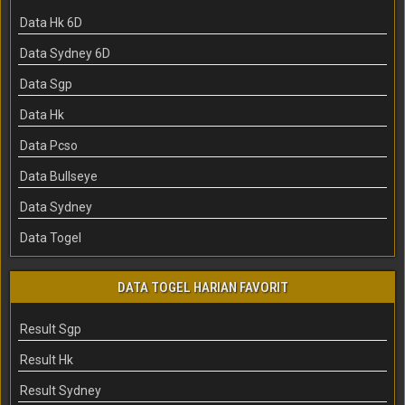
Data Hk 6D
Data Sydney 6D
Data Sgp
Data Hk
Data Pcso
Data Bullseye
Data Sydney
Data Togel
DATA TOGEL HARIAN FAVORIT
Result Sgp
Result Hk
Result Sydney