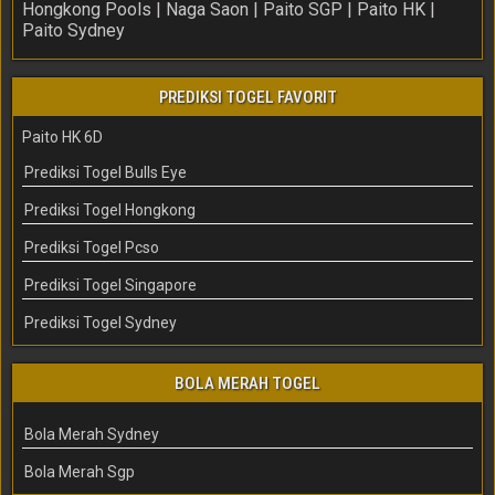
Hongkong Pools
|
Naga Saon
|
Paito SGP
|
Paito HK
|
Paito Sydney
PREDIKSI TOGEL FAVORIT
Paito HK 6D
Prediksi Togel Bulls Eye
Prediksi Togel Hongkong
Prediksi Togel Pcso
Prediksi Togel Singapore
Prediksi Togel Sydney
BOLA MERAH TOGEL
Bola Merah Sydney
Bola Merah Sgp