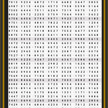
7
0
1
3
4
9
2
3
4
7
6
8
7
2
9
1
7
1
0
1
6
6
8
2
1
3
6
4
7
2
3
8
5
5
1
6
9
8
7
6
3
1
1
5
6
4
4
2
6
8
4
5
7
3
1
7
9
5
8
4
5
5
9
8
8
5
1
6
4
1
7
3
0
5
5
6
4
4
4
8
7
5
1
1
2
6
2
6
9
6
7
3
1
9
1
9
0
7
5
3
1
4
2
1
3
8
0
0
2
2
5
9
7
2
9
2
2
5
5
1
3
7
5
9
5
7
0
6
4
1
9
0
8
1
9
3
6
3
2
5
6
7
5
6
2
6
4
5
6
2
3
7
9
4
4
9
9
7
1
8
9
9
2
3
5
3
1
5
1
6
0
1
8
3
2
9
7
5
1
6
3
3
5
2
7
4
8
4
1
5
7
8
2
2
4
7
5
4
7
2
0
4
8
1
9
1
2
0
4
4
9
8
0
6
6
1
4
5
7
3
4
0
0
8
8
8
0
9
6
6
8
6
8
6
5
2
2
2
9
2
6
8
1
7
8
8
7
7
4
2
1
4
6
5
2
9
9
1
8
9
8
5
2
7
9
7
5
5
2
7
6
4
7
7
5
5
9
4
3
7
5
8
7
5
3
3
7
9
4
4
2
2
0
2
2
5
4
1
1
2
8
9
5
3
8
9
6
0
9
9
6
5
6
8
5
7
2
2
0
2
0
0
1
5
6
2
2
9
5
5
0
4
0
5
5
2
3
0
6
6
9
9
8
0
8
5
6
1
5
6
1
0
7
2
9
7
9
6
0
6
2
6
1
6
7
0
9
4
5
9
6
6
3
2
5
1
6
7
0
7
4
8
4
2
6
0
1
4
0
4
6
1
3
5
8
7
9
8
2
1
0
0
7
2
9
1
4
7
2
9
9
4
0
3
3
2
9
2
1
3
2
9
8
2
1
2
9
6
5
2
5
8
1
0
1
8
2
1
5
6
2
0
8
7
6
5
2
4
0
4
0
0
7
0
7
7
5
2
7
9
0
1
7
8
6
8
9
2
5
7
8
4
1
0
1
4
0
4
5
9
4
4
5
1
6
5
3
3
4
7
0
9
3
9
3
0
2
2
0
2
4
2
6
7
4
2
5
5
3
8
6
3
6
7
4
5
3
8
6
5
6
0
9
8
8
0
8
1
9
1
6
8
2
3
5
1
6
6
0
6
2
9
8
2
1
0
1
1
6
7
1
6
2
6
8
8
6
1
3
4
6
1
2
3
5
8
7
3
3
6
8
0
1
8
9
2
9
7
7
5
0
3
4
0
4
1
1
3
0
3
9
6
1
0
1
9
6
0
2
2
0
9
0
4
4
8
8
7
5
3
1
1
5
9
5
3
5
2
8
1
4
0
2
2
4
7
4
4
4
8
7
5
6
9
6
9
2
6
4
1
7
1
8
4
3
8
1
8
2
1
0
0
1
5
6
1
7
5
7
3
1
0
3
5
8
2
0
2
4
6
8
4
6
6
3
4
6
3
6
9
2
7
6
8
5
7
0
0
3
3
4
5
8
2
1
8
9
0
0
0
0
0
8
0
8
8
4
5
2
7
0
2
3
0
3
3
7
2
5
7
8
1
5
4
9
5
8
0
4
4
7
3
0
8
8
0
5
1
5
6
8
9
1
4
5
6
1
0
5
5
8
4
1
0
1
8
9
3
2
5
2
5
8
0
8
9
1
6
3
9
8
6
3
8
2
4
7
4
6
1
3
1
7
5
3
8
6
4
0
4
1
3
3
1
4
1
1
7
1
8
5
1
4
8
3
1
4
4
7
2
2
5
2
0
2
7
2
2
8
1
3
2
1
6
7
3
6
1
0
1
4
2
9
5
5
9
8
8
6
5
3
4
4
1
5
0
6
9
4
4
2
2
6
5
2
2
8
8
4
3
4
0
0
9
9
7
7
8
5
4
2
8
5
6
2
7
4
2
9
2
0
1
7
4
2
6
8
4
4
8
4
2
3
0
3
7
8
0
1
1
7
0
1
2
3
2
9
5
4
9