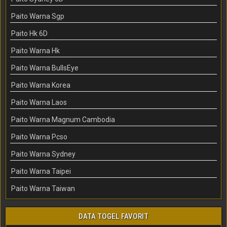
Paito Warna Sgp
Paito Hk 6D
Paito Warna Hk
Paito Warna BullsEye
Paito Warna Korea
Paito Warna Laos
Paito Warna Magnum Cambodia
Paito Warna Pcso
Paito Warna Sydney
Paito Warna Taipei
Paito Warna Taiwan
DATA TOGEL FAVORIT