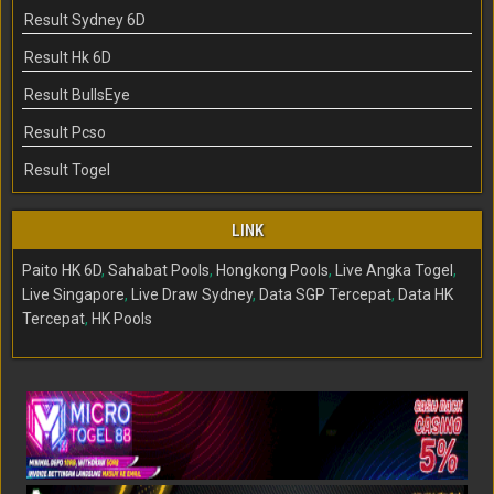
Result Sydney 6D
Result Hk 6D
Result BullsEye
Result Pcso
Result Togel
LINK
Paito HK 6D
,
Sahabat Pools
,
Hongkong Pools
,
Live Angka Togel
,
Live Singapore
,
Live Draw Sydney
,
Data SGP Tercepat
,
Data HK
Tercepat
,
HK Pools