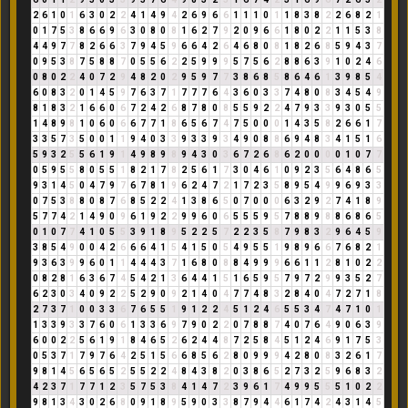
2
6
1
0
1
6
3
0
2
2
4
1
4
9
4
2
6
9
6
6
1
1
1
0
1
1
8
3
8
2
2
6
8
2
1
0
1
7
5
3
8
6
6
9
6
3
0
8
0
8
1
6
2
7
9
2
0
9
6
6
1
8
0
2
2
1
1
5
3
8
4
4
9
7
7
8
2
6
6
3
7
9
4
5
9
6
6
4
2
6
4
6
8
0
8
1
8
2
6
8
5
9
4
3
7
0
9
5
3
8
7
5
8
8
7
0
5
5
6
2
2
5
9
9
9
5
7
5
6
2
8
8
6
3
9
1
0
2
4
6
0
8
0
2
2
4
0
7
2
9
4
8
2
0
2
9
5
9
7
7
3
8
6
8
5
8
6
4
6
1
3
9
8
5
4
6
0
8
3
2
0
1
4
5
9
7
6
3
7
1
7
7
7
6
4
3
6
0
3
3
7
4
8
0
8
3
4
5
4
9
8
1
8
3
2
1
6
6
0
6
7
2
4
2
6
8
7
8
0
8
5
5
9
2
2
4
7
9
3
3
9
3
0
5
5
1
4
8
9
8
1
0
6
0
6
6
7
7
1
8
6
5
6
7
4
7
5
0
0
0
1
4
3
5
8
2
6
6
1
7
3
3
5
7
3
5
0
0
1
1
9
4
0
3
3
9
3
3
9
3
4
9
0
8
8
6
9
4
8
3
4
1
5
1
6
5
9
3
2
5
5
6
1
9
1
4
9
8
9
8
9
4
3
0
3
6
7
2
6
8
6
2
0
0
0
0
1
0
7
7
0
5
9
5
5
8
0
5
5
1
8
2
1
7
8
2
5
6
1
7
3
0
4
6
1
0
9
2
3
5
6
4
8
6
5
9
3
1
4
5
0
4
7
9
7
6
7
8
1
9
6
2
4
7
2
1
7
2
3
5
8
9
5
4
9
9
6
9
3
3
0
7
5
3
8
8
0
8
7
6
8
5
2
2
4
1
3
8
6
5
0
7
0
0
0
6
3
2
9
2
7
4
1
8
9
5
7
7
4
2
1
4
9
0
9
6
1
9
2
2
9
9
6
0
6
5
5
5
9
5
7
8
8
9
8
8
6
8
6
5
0
1
0
7
7
4
1
0
5
5
3
9
1
8
9
5
2
2
5
7
2
2
3
5
8
7
9
8
3
2
9
6
4
5
9
3
8
5
4
9
0
0
4
2
6
6
6
4
1
5
4
1
5
0
5
4
9
5
5
1
9
8
9
6
6
7
6
8
2
1
9
3
6
3
9
9
6
0
1
1
4
4
4
3
7
1
6
8
0
8
8
4
9
9
9
6
6
1
1
2
8
1
0
2
2
0
8
2
8
1
6
3
6
7
4
5
4
2
1
3
6
4
4
1
5
1
6
5
9
5
7
9
7
2
9
9
3
5
2
7
6
2
3
0
3
4
0
9
2
2
5
2
9
0
9
2
1
4
0
4
7
7
4
8
3
2
8
4
0
4
7
2
7
1
8
2
7
3
7
1
0
0
3
3
6
7
6
5
5
1
9
1
2
2
4
5
1
2
4
6
5
5
3
4
7
4
7
1
0
1
1
3
3
9
3
3
7
6
0
6
1
3
3
6
9
7
9
0
2
2
0
7
8
8
7
4
0
7
6
4
9
0
6
3
9
6
0
0
2
2
5
6
1
9
1
8
4
6
5
2
6
2
4
4
8
7
2
5
8
4
5
1
2
4
6
9
1
7
5
3
0
5
3
7
1
7
9
7
6
4
2
5
1
5
6
6
8
5
6
2
8
0
9
9
9
4
2
8
0
8
3
2
6
1
7
9
8
1
4
5
6
5
6
5
2
5
5
2
2
4
8
4
3
8
2
0
3
8
6
5
2
7
3
2
5
9
6
8
3
2
4
2
3
7
1
7
7
1
2
3
5
7
5
3
8
4
1
4
7
2
3
9
6
1
7
4
9
9
5
5
5
1
0
2
2
9
8
1
3
4
3
0
2
6
8
0
9
1
8
9
5
9
0
3
3
8
7
9
4
4
6
1
7
4
2
4
3
1
4
5