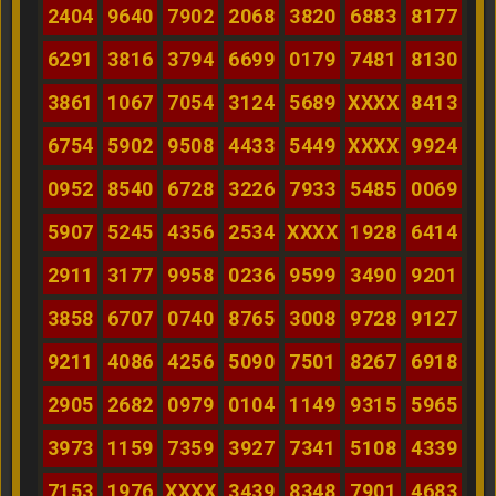
2404
9640
7902
2068
3820
6883
8177
6291
3816
3794
6699
0179
7481
8130
3861
1067
7054
3124
5689
XXXX
8413
6754
5902
9508
4433
5449
XXXX
9924
0952
8540
6728
3226
7933
5485
0069
5907
5245
4356
2534
XXXX
1928
6414
2911
3177
9958
0236
9599
3490
9201
3858
6707
0740
8765
3008
9728
9127
9211
4086
4256
5090
7501
8267
6918
2905
2682
0979
0104
1149
9315
5965
3973
1159
7359
3927
7341
5108
4339
7153
1976
XXXX
3439
8348
7901
4683