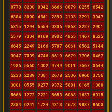
0778
8200
0342
6666
0879
0255
6542
6384
3090
4841
2890
2103
3291
3947
5315
1294
6554
0306
9868
3227
2901
5579
7304
9169
8902
4865
1467
8525
6645
2249
2166
5787
6061
8562
5144
3047
7009
4746
5619
6679
7706
0467
1986
5560
1002
9749
9011
7567
0644
5230
2239
7061
2678
2506
6960
3756
3001
0555
9277
9372
5881
0165
1088
5666
1272
2221
5653
6068
1637
6015
2884
0241
1724
4313
4678
9837
8600