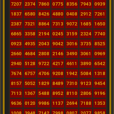
7207
2374
7860
0775
8356
7943
0939
1837
6580
8426
4880
0408
2912
7261
2387
7321
8864
7313
9072
1685
1650
6865
3358
2194
0245
3159
2324
7740
0923
4935
2043
9042
3016
3735
8525
2660
4684
2808
2146
3490
3061
0969
2940
5128
9722
4217
4611
3890
6542
7674
6757
4706
9208
1942
5084
1318
8157
5052
1829
8489
7310
9123
9454
7113
1367
5488
8952
8110
2806
9196
9636
0120
9986
1137
2694
7188
1353
1008
3948
7142
7998
0807
2077
9858