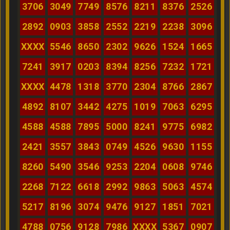
3706
3049
7749
8576
8211
8376
2526
2892
0903
3858
2552
2219
2238
3096
XXXX
5546
8650
2302
9626
1524
1665
7241
3917
0203
8394
8256
7232
1721
XXXX
4478
1318
3770
2304
8766
2867
4892
8107
3442
4275
1019
7063
6295
4588
4588
7895
5000
8241
9775
6982
2421
3557
3843
0749
4526
9630
1155
8260
5490
3546
9253
2204
0608
9746
2268
7122
6618
2992
9863
5063
4574
5217
8196
3074
9476
9127
1851
7021
4788
0756
9128
7986
XXXX
5367
0907