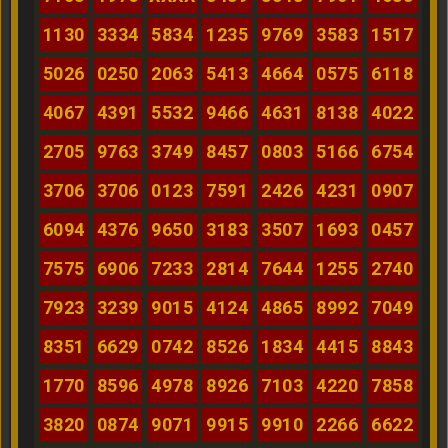
1130
3334
5834
1235
9769
3583
1517
5026
0250
2063
5413
4664
0575
6118
4067
4391
5532
9466
4631
8138
4022
2705
9763
3749
8457
0803
5166
6754
3706
3706
0123
7591
2426
4231
0907
6094
4376
9650
3183
3507
1693
0457
7575
6906
7233
2814
7644
1255
2740
7923
3239
9015
4124
4865
8992
7049
8351
6629
0742
8526
1834
4415
8843
1770
8596
4978
8926
7103
4220
7858
3820
0874
9071
9915
9910
2266
6622