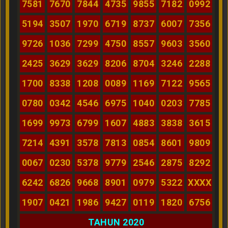
7581
7670
7844
4735
9855
7182
0992
5194
3507
1970
6719
8737
6007
7356
9726
1036
7299
4750
8557
9603
3560
2425
3629
3629
8206
8704
3246
2288
1700
8338
1208
0089
1169
7122
9565
0780
0342
4546
6975
1040
0203
7785
1699
9973
6799
1607
4883
3838
3615
7214
4391
3578
7813
0854
8601
9809
0067
0230
5378
9779
2546
2875
8292
6242
6826
9668
8901
0979
5322
XXXX
1907
0421
1986
9427
0119
1820
6756
TAHUN 2020