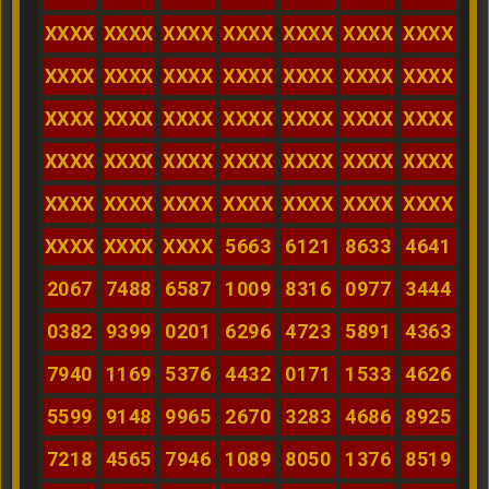
XXXX
XXXX
XXXX
XXXX
XXXX
XXXX
XXXX
XXXX
XXXX
XXXX
XXXX
XXXX
XXXX
XXXX
XXXX
XXXX
XXXX
XXXX
XXXX
XXXX
XXXX
XXXX
XXXX
XXXX
XXXX
XXXX
XXXX
XXXX
XXXX
XXXX
XXXX
XXXX
XXXX
XXXX
XXXX
XXXX
XXXX
XXXX
5663
6121
8633
4641
2067
7488
6587
1009
8316
0977
3444
0382
9399
0201
6296
4723
5891
4363
7940
1169
5376
4432
0171
1533
4626
5599
9148
9965
2670
3283
4686
8925
7218
4565
7946
1089
8050
1376
8519