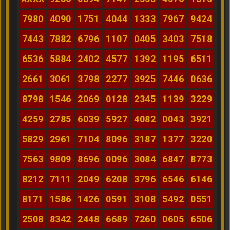
7980
4090
1751
4044
1333
7967
9424
7443
7882
6796
1107
0405
3403
7518
6536
5884
2402
4577
1392
1195
6511
2661
3061
3798
2277
3925
7446
0636
8798
1546
2069
0128
2345
1139
3229
4259
2785
6039
5927
4082
0043
3921
5829
2961
7104
8096
3187
1377
3220
7563
9809
8696
0096
3084
6847
8773
8212
7111
2049
6208
3796
6546
6146
8171
1586
1426
0591
3108
5492
0551
2508
8342
2448
6689
7260
0605
6506