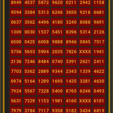
8949
4537
5872
9620
0211
2942
1158
9594
3384
5313
6246
3650
9216
6681
0637
3562
4496
4180
3240
8088
9691
1309
0030
1537
5451
8396
5314
2126
6500
0425
6008
9888
8946
0845
7517
5756
5653
5904
2035
7826
XXXX
1941
2136
7246
8484
0740
3391
2621
2411
7703
5362
2889
9344
2343
1339
4622
0974
5164
1289
1695
1435
3281
4630
7924
5567
7228
5400
8765
6246
0493
5631
7329
1153
1981
4160
XXXX
6101
7979
3784
7117
9358
5182
3434
6819