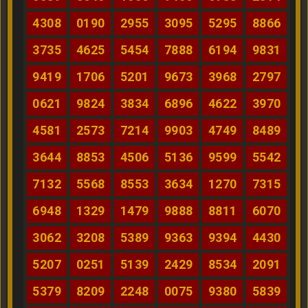
4308
0190
2955
3095
5295
8866
3735
4625
5454
7888
6194
9831
9419
1706
5201
9673
3968
2797
0621
9824
3834
6896
4622
3970
4581
2573
7214
9903
4749
8489
3644
8853
4506
5136
9599
5542
7132
5568
8553
3634
1270
7315
6948
1329
1479
9888
8811
6070
3062
3208
5389
9363
9394
4430
5207
0251
5139
2429
8534
2091
5379
8209
2248
0075
9380
5839