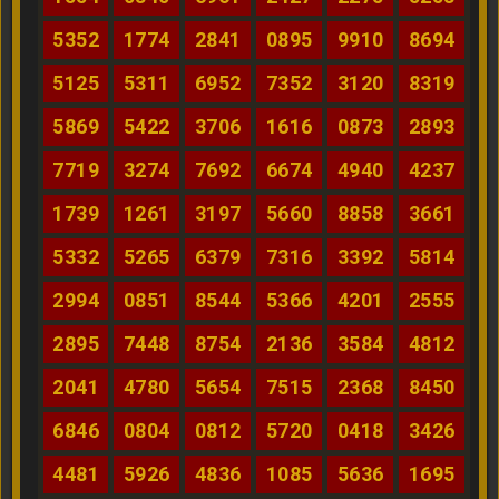
5352
1774
2841
0895
9910
8694
5125
5311
6952
7352
3120
8319
5869
5422
3706
1616
0873
2893
7719
3274
7692
6674
4940
4237
1739
1261
3197
5660
8858
3661
5332
5265
6379
7316
3392
5814
2994
0851
8544
5366
4201
2555
2895
7448
8754
2136
3584
4812
2041
4780
5654
7515
2368
8450
6846
0804
0812
5720
0418
3426
4481
5926
4836
1085
5636
1695