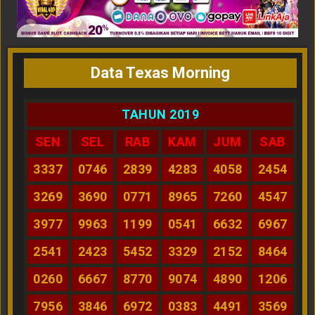
Data Texas Morning
TAHUN 2019
SEN
SEL
RAB
KAM
JUM
SAB
3337
0746
2839
4283
4058
2454
3269
3690
0771
8965
7260
4547
3977
9963
1199
0541
6632
6967
2541
2423
5452
3329
2152
8464
0260
6667
8770
9074
4890
1206
7956
3846
6972
0383
4491
3569