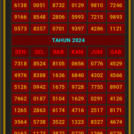
6138
0051
8732
0129
9810
7246
9166
8548
2806
5993
7215
9893
0573
8357
0701
9397
4286
1121
TAHUN 2024
SEN
SEL
RAB
KAM
JUM
SAB
7318
8524
8105
0656
0776
4529
4976
8388
1636
6840
4302
4566
5126
0942
1675
9728
7755
8907
7662
0187
5104
1629
0291
4126
1265
2863
6174
4716
2517
8171
3564
5738
3522
1323
8327
4674
0162
1173
3872
0720
1296
9776