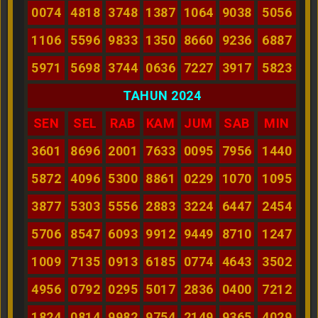
0074
4818
3748
1387
1064
9038
5056
1106
5596
9833
1350
8660
9236
6887
5971
5698
3744
0636
7227
3917
5823
TAHUN 2024
SEN
SEL
RAB
KAM
JUM
SAB
MIN
3601
8696
2001
7633
0095
7956
1440
5872
4096
5300
8861
0229
1070
1095
3877
5303
5556
2883
3224
6447
2454
5706
8547
6093
9912
9449
8710
1247
1009
7135
0913
6185
0774
4643
3502
4956
0792
0295
5017
2836
0400
7212
1824
0814
9982
9754
2149
9365
4029