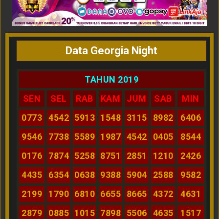
Data Georgia Night
TAHUN 2019
SEN
SEL
RAB
KAM
JUM
SAB
MIN
0773
4542
5913
1548
3115
8982
6406
9546
7738
5589
1987
4542
0405
8544
0176
7874
5258
8751
2851
1210
2426
4435
6354
0638
9388
5904
2588
9582
2199
1790
6810
6655
8665
4372
4631
2879
0885
1015
7898
5506
4635
1517