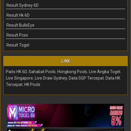
Result Sydney 6D
Result Hk 6D
Result BullsEye
Result Pcso
Result Togel
LINK
Paito HK 6D
,
Sahabat Pools
,
Hongkong Pools
,
Live Angka Togel
,
Live Singapore
,
Live Draw Sydney
,
Data SGP Tercepat
,
Data HK
Tercepat
,
HK Pools