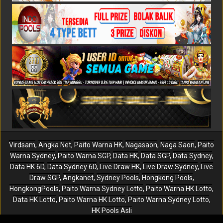
Virdsam
,
Angka Net
,
Paito Warna HK
,
Nagasaon
,
Naga Saon
,
Paito
Warna Sydney
,
Paito Warna SGP
,
Data HK
,
Data SGP
,
Data Sydney
,
Data HK 6D
,
Data Sydney 6D
,
Live Draw HK
,
Live Draw Sydney
,
Live
Draw SGP
,
Angkanet
,
Sydney Pools
,
Hongkong Pools
,
HongkongPools
,
Paito Warna Sydney Lotto
,
Paito Warna HK Lotto
,
Data HK Lotto
,
Paito Warna HK Lotto
,
Paito Warna Sydney Lotto
,
HK Pools Asli