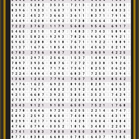
5
9
0
2
2
5
2
8
2
1
3
5
3
5
8
7
2
1
3
4
2
2
5
0
5
3
3
8
3
2
8
3
9
6
6
1
9
3
3
6
1
6
0
7
7
5
9
9
1
1
9
3
8
5
4
4
8
3
3
6
1
4
9
2
2
4
5
2
7
9
3
6
6
3
9
3
6
1
1
2
8
3
7
1
8
7
9
1
6
7
3
4
4
9
4
4
2
0
8
8
5
0
9
2
2
5
7
3
8
2
0
6
6
4
1
3
8
1
0
1
7
2
2
2
4
3
7
6
2
8
1
1
7
9
7
5
6
8
0
8
9
5
4
6
1
6
9
1
7
8
5
4
6
5
2
2
0
1
0
1
1
2
4
7
2
1
4
8
3
2
7
3
4
3
7
5
8
9
4
4
8
3
5
0
5
5
8
2
6
8
9
2
9
3
3
7
8
2
6
8
9
6
3
4
7
9
9
2
1
3
5
9
6
5
2
0
2
8
8
7
5
9
1
8
9
7
6
7
1
8
1
9
2
2
4
1
8
8
9
8
3
1
3
7
1
1
6
7
6
4
1
8
5
4
9
5
0
1
0
1
4
5
6
3
9
0
2
1
9
1
0
7
8
3
2
2
7
5
6
2
0
9
0
7
7
3
5
0
6
6
3
6
0
9
9
4
2
2
5
7
6
3
3
0
3
2
9
7
5
3
2
5
6
6
3
1
5
3
7
1
1
4
8
4
3
9
9
7
5
3
7
8
9
7
7
3
9
3
6
9
8
8
7
6
4
7
2
7
2
9
2
0
3
8
2
5
9
2
6
8
7
4
5
8
4
1
9
6
4
1
7
1
7
6
4
7
3
6
1
7
8
2
5
5
1
0
6
2
0
2
7
2
2
4
6
4
4
9
4
4
0
3
9
5
5
6
8
3
7
1
7
2
5
0
5
0
3
9
4
4
1
3
6
8
5
1
2
4
4
8
7
7
9
4
4
7
6
0
7
7
5
4
8
9
8
8
5
4
2
6
6
7
7
6
4
1
6
2
5
7
6
9
2
0
2
8
9
0
3
3
8
2
8
1
9
6
3
6
5
2
4
9
0
0
0
7
6
7
4
2
4
8
0
2
2
0
3
9
2
2
4
6
0
0
0
8
9
3
3
6
9
2
1
0
1
6
6
8
7
6
3
9
2
5
7
3
8
5
4
9
3
5
2
1
3
7
4
2
9
2
2
7
3
9
3
4
9
7
8
6
0
9
5
8
4
2
2
0
6
6
4
6
3
8
2
1
5
3
9
3
3
5
4
3
7
9
1
2
1
3
9
1
0
9
9
6
5
0
9
9
7
5
2
1
3
1
7
6
8
5
3
2
7
8
6
0
6
4
6
1
9
7
2
9
2
6
2
0
5
5
2
2
1
4
5
6
7
4
7
2
5
8
9
2
2
2
5
9
2
2
8
6
0
0
0
7
4
0
8
8
9
9
6
6
3
4
3
1
9
1
8
2
9
9
9
4
2
1
7
8
9
6
6
7
4
1
4
2
9
2
0
6
0
4
4
8
4
8
4
3
4
7
6
4
1
0
7
9
4
4
0
0
5
2
7
1
8
1
6
7
3
4
8
0
8
2
2
0
9
9
3
7
4
1
5
0
5
8
3
2
7
8
0
0
0
8
9
5
0
5
3
8
9
9
9
9
1
3
4
7
8
7
7
4
2
8
3
8
4
3
6
6
8
0
8
0
7
8
5
4
6
4
3
7
1
9
3
8
5
4