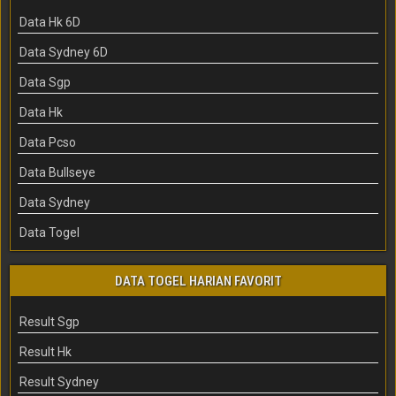
Data Hk 6D
Data Sydney 6D
Data Sgp
Data Hk
Data Pcso
Data Bullseye
Data Sydney
Data Togel
DATA TOGEL HARIAN FAVORIT
Result Sgp
Result Hk
Result Sydney