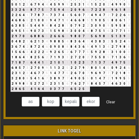
5
0
1
2
3
6
7
9
4
4
4
5
9
9
9
2
5
3
1
4
1
5
2
0
2
4
9
9
0
9
3
3
2
6
8
8
7
7
5
3
7
5
9
4
4
2
0
9
6
6
7
2
2
8
1
9
6
1
8
9
2
2
6
4
1
7
7
8
7
6
7
3
7
4
2
5
6
0
7
7
4
9
4
7
2
7
2
2
6
8
4
6
8
6
5
2
1
0
0
0
9
4
7
1
8
4
6
6
8
5
1
9
0
5
5
8
0
6
1
7
6
3
8
5
4
5
4
4
9
4
8
4
2
8
1
0
7
9
2
2
3
0
9
0
9
5
9
5
8
4
0
9
5
1
6
9
0
7
3
1
1
5
9
8
8
3
0
0
4
4
8
7
5
1
6
3
7
7
1
8
2
9
7
0
7
6
8
8
6
5
2
6
6
6
3
9
8
0
7
7
5
6
9
8
8
5
1
3
9
3
0
4
8
2
1
6
2
1
3
4
9
8
8
5
4
8
3
6
4
1
4
3
8
3
2
5
5
2
4
6
3
6
7
4
2
8
7
2
4
6
0
9
0
8
8
8
4
3
6
9
4
9
1
3
4
2
7
9
8
8
1
5
6
6
3
4
2
2
2
4
9
2
6
5
2
6
7
7
7
5
5
9
2
8
1
3
1
0
0
0
1
8
6
4
1
8
2
5
6
2
7
1
9
3
3
2
7
2
0
2
7
5
5
0
5
7
1
3
6
9
7
1
8
7
6
6
4
4
1
5
2
1
0
1
1
1
0
2
3
5
7
1
3
7
1
4
9
7
5
3
6
8
5
7
3
2
7
0
9
9
1
1
3
2
5
2
2
7
9
7
8
0
1
4
5
0
9
2
4
6
2
3
1
2
3
4
6
7
7
5
1
4
7
7
5
2
6
7
0
7
9
6
9
7
7
7
2
1
8
9
3
2
8
0
8
5
4
1
6
7
3
8
9
7
7
4
9
0
5
5
0
1
4
7
2
1
9
9
5
5
2
9
9
8
8
5
2
7
2
9
2
3
1
5
6
7
6
2
7
9
8
4
5
7
3
4
6
3
0
3
2
8
6
5
2
4
1
6
4
1
0
3
7
7
5
6
5
2
5
7
Clear
LINK TOGEL