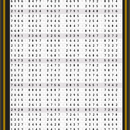
6
0
9
6
6
8
4
7
7
5
7
6
2
0
2
4
6
9
9
9
1
7
3
2
5
8
0
1
4
5
8
1
1
0
1
0
4
0
0
0
4
9
3
9
3
9
0
1
0
1
2
9
3
5
8
0
2
5
9
5
2
1
4
8
3
2
6
3
4
7
9
6
5
7
3
2
7
9
1
1
4
8
4
8
3
2
3
1
6
7
5
1
8
7
6
0
2
1
3
4
6
3
2
2
4
4
6
8
5
4
4
8
3
0
3
5
9
6
0
6
7
8
5
6
2
8
8
2
7
9
2
0
4
6
1
5
9
0
7
7
1
2
5
4
9
7
9
4
0
4
5
7
3
7
1
6
4
5
6
2
3
9
5
3
8
4
8
4
7
2
7
1
4
3
7
1
6
8
4
3
6
6
8
7
6
7
5
7
8
6
1
4
0
6
6
1
4
4
9
4
8
9
1
5
6
3
6
3
3
6
1
4
8
1
9
3
3
6
4
1
3
2
5
6
2
0
3
3
9
3
7
0
4
7
2
3
3
7
2
9
8
9
5
0
5
7
8
9
7
7
4
8
9
8
8
1
6
4
3
7
9
2
0
0
0
8
7
8
7
6
2
1
3
7
1
3
8
7
7
5
5
5
5
9
5
7
9
4
9
4
6
6
2
7
9
7
3
2
7
9
3
1
8
7
6
9
4
6
7
4
8
6
2
1
3
2
9
4
8
3
7
4
0
9
9
3
3
0
2
2
1
0
2
6
8
3
8
2
0
2
1
6
8
1
9
8
6
0
7
7
4
6
8
6
5
7
3
3
0
3
5
9
7
3
1
6
4
1
5
6
6
6
7
7
5
3
4
9
5
5
9
7
0
1
1
5
0
4
3
7
7
7
8
7
6
3
9
3
1
4
2
4
7
3
1
5
3
8
8
7
7
7
8
2
1
4
3
4
8
3
5
5
7
2
9
2
8
0
2
2
2
7
4
7
2
3
2
7
2
9
2
2
6
3
9
9
8
7
1
8
2
6
5
5
1
9
2
5
4
9
9
0
3
0
3
6
8
1
9
1
3
9
7
6
4
9
4
7
4
2
8
3
0
2
2
3
0
9
1
1
3
2
7
9
7
1
9
7
6
4
0
7
1
0
1
2
0
9
1
1
7
6
4
5
9
4
3
1
4
5
0
7
5
6
2
2
8
1
5
6
9
6
5
1
6
7
4
4
2
6
7
1
0
7
7
8
8
0
0
0
5
8
8
7
6
9
0
7
3
1
0
6
3
8
2
7
6
0
2
2
2
0
6
8
5
0
1
0
0
0
0
3
1
2
3
2
2
9
5
5
3
3
2
5
7
6
9
0
5
5
1
2
1
5
6
4
0
4
5
9
0
1
6
3
9
8
7
4
8
3
9
2
3
8
2
4
7
4
1
5
4
0
1
4
5
2
6
1
2
3
6
7
1
3
4
1
4
0
6
6
5
0
7
6
4
6
9
8
2
1
2
9
2
8
1
3
3
6
6
3
9
9
4
0
4
5
6
0
2
2
8
5
7
2
9
7
2
9
2
2
8
7
5
6
2
5
1
9
2
2
7
6
7
7
5
7
2
6
1
7
5
7
2
9
2
6
9
7
8
6
5
3
0
1
1
4
0
7
4
2
2
0
0
4
4
4
9
7
8
6
2
6
8
8
7
8
5
8
4
3
5
2
2
7
9
5
4
9
4
4
0
6
2
8
1
3
4
3
7
1
9
2
1
0
1
6
6
0
9
9
1
8
5
2
7
6
1
4
5
9
9
4
1
6
7
6
7
9
2
2
4
1
8
6
5
3
7
7
2
9