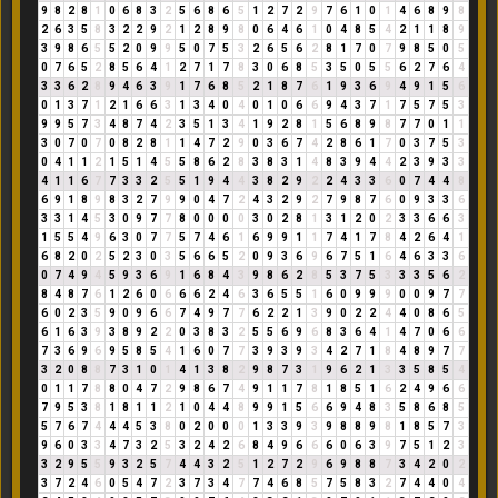
9
8
2
8
1
0
6
8
3
2
5
6
8
6
5
1
2
7
2
9
7
6
1
0
1
4
6
8
9
8
2
6
3
5
8
3
2
2
9
2
1
2
8
9
8
0
6
4
6
1
0
4
8
5
4
2
1
1
8
9
3
9
8
6
5
5
2
0
9
9
5
0
7
5
3
2
6
5
6
2
8
1
7
0
7
9
8
5
0
5
0
7
6
5
2
8
5
6
4
1
2
7
1
7
8
3
0
6
8
5
3
5
0
5
5
6
2
7
6
4
3
3
6
2
8
9
4
6
3
9
1
7
6
8
5
2
1
8
7
6
1
9
3
6
9
4
9
1
5
6
0
1
3
7
1
2
1
6
6
3
1
3
4
0
4
0
1
0
6
6
9
4
3
7
1
7
5
7
5
3
9
9
5
7
3
4
8
7
4
2
3
5
1
3
4
1
9
2
8
1
5
6
8
9
8
7
7
0
1
1
3
0
7
0
7
0
8
2
8
1
1
4
7
2
9
0
3
6
7
4
2
8
6
1
7
0
3
7
5
3
0
4
1
1
2
1
5
1
4
5
5
8
6
2
8
3
8
3
1
4
8
3
9
4
4
2
3
9
3
3
4
1
1
6
7
7
3
3
2
5
5
1
9
4
4
3
8
2
9
2
2
4
3
3
6
0
7
4
4
8
6
9
1
8
9
8
3
2
7
9
9
0
4
7
2
4
3
2
9
2
7
9
8
7
6
0
9
3
3
6
3
3
1
4
5
3
0
9
7
7
8
0
0
0
0
3
0
2
8
1
3
1
2
0
2
3
3
6
6
3
1
5
5
4
9
6
3
0
7
7
5
7
4
6
1
6
9
9
1
1
7
4
1
7
8
4
2
6
4
1
6
8
2
0
2
5
2
3
0
3
5
6
6
5
2
0
9
3
6
9
6
7
5
1
6
4
6
3
3
6
0
7
4
9
4
5
9
3
6
9
1
6
8
4
3
9
8
6
2
8
5
3
7
5
3
3
3
5
6
2
8
4
8
7
6
1
2
6
0
6
6
6
2
4
6
3
6
5
5
1
6
0
9
9
9
0
0
9
7
7
6
0
2
3
5
9
0
9
6
6
7
4
9
7
7
6
2
2
1
3
9
0
2
2
4
4
0
8
6
5
6
1
6
3
9
3
8
9
2
2
0
3
8
3
2
5
5
6
9
6
8
3
6
4
1
4
7
0
6
6
7
3
6
9
6
9
5
8
5
4
1
6
0
7
7
3
9
3
9
3
4
2
7
1
8
4
8
9
7
7
3
2
0
8
8
7
3
1
0
1
4
1
3
8
2
9
8
7
3
1
9
6
2
1
3
3
5
8
5
4
0
1
1
7
8
8
0
4
7
2
9
8
6
7
4
9
1
1
7
8
1
8
5
1
6
2
4
9
6
6
7
9
5
3
8
1
8
1
1
2
1
0
4
4
8
9
9
1
5
6
6
9
4
8
3
5
8
6
8
5
5
7
6
7
4
4
4
5
3
8
0
2
0
0
0
1
3
3
9
3
9
8
8
9
8
1
8
5
7
3
9
6
0
3
3
4
7
3
2
5
3
2
4
2
6
8
4
9
6
6
6
0
6
3
9
7
5
1
2
3
3
2
9
5
5
9
3
2
5
7
4
4
3
2
5
1
2
7
2
9
6
9
8
8
7
3
4
2
0
2
3
7
2
4
6
0
5
4
7
2
3
7
3
4
7
7
4
6
8
5
7
5
8
3
2
7
4
4
0
4