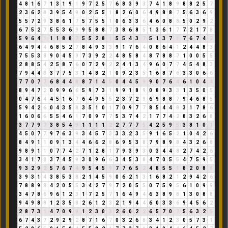
4
8
1
6
7
1
3
1
9
1
9
7
2
5
7
6
8
3
9
3
7
4
1
8
9
8
8
2
5
7
2
3
6
2
8
3
9
5
4
9
0
2
5
5
1
8
2
6
0
6
4
9
8
8
7
5
6
3
6
9
5
5
7
2
9
3
8
6
1
7
5
7
5
5
1
0
6
3
3
6
4
6
0
8
8
5
0
2
9
2
6
7
5
2
7
5
5
3
6
9
9
5
8
8
7
3
8
6
8
5
1
3
6
1
7
7
2
1
7
8
5
9
6
4
1
1
1
8
8
7
5
5
2
8
1
5
5
4
3
7
5
1
3
7
1
7
6
7
4
2
6
4
9
4
4
6
8
5
2
7
8
4
9
3
3
9
1
7
6
4
0
8
6
4
1
2
4
4
8
3
7
5
5
3
8
9
0
4
5
9
7
3
9
2
2
4
8
5
8
4
8
7
8
8
7
1
0
0
5
5
2
8
8
5
4
2
5
8
7
6
0
7
2
9
2
2
4
1
3
4
9
6
0
7
7
4
5
4
8
3
7
9
4
4
8
3
7
7
5
3
1
4
8
2
1
0
9
2
3
5
1
6
8
7
6
3
3
0
6
6
7
7
0
7
7
6
8
4
4
8
8
7
1
4
5
0
4
4
5
9
9
0
7
6
4
6
1
0
4
4
8
9
4
7
2
0
9
9
6
6
5
9
7
3
1
9
9
1
8
9
0
8
9
3
3
1
3
5
0
5
0
4
7
6
4
4
5
1
6
7
6
4
9
5
5
2
3
7
2
9
6
9
8
8
7
9
4
6
8
5
5
9
4
2
6
0
4
3
5
8
3
5
1
0
1
7
0
9
7
7
8
5
4
4
8
3
1
7
8
6
1
6
0
6
6
5
5
4
6
1
7
0
9
7
7
5
3
7
4
2
1
7
7
4
2
8
3
2
6
8
3
7
7
9
7
3
8
5
4
9
1
1
1
1
2
2
7
7
7
5
4
2
5
9
5
3
8
1
0
1
4
5
0
7
7
9
7
6
3
9
3
4
5
7
3
3
3
2
3
5
9
1
6
5
2
1
0
4
2
6
8
4
9
1
1
0
9
1
3
4
4
6
6
2
8
6
9
5
3
8
7
9
8
9
8
4
3
2
6
8
9
8
9
1
1
0
7
7
4
2
7
1
2
8
1
7
9
3
9
3
0
3
4
4
8
2
7
4
2
6
3
4
1
7
8
3
7
4
5
9
3
0
9
6
6
3
4
5
3
8
4
7
0
5
5
4
7
5
9
5
9
3
2
9
2
5
7
6
7
4
9
5
4
5
9
7
7
6
5
2
4
8
5
5
1
8
2
0
8
8
3
9
3
1
4
3
8
5
3
8
2
1
4
5
9
0
6
2
1
3
1
6
8
2
1
2
9
4
2
6
7
8
8
9
8
4
2
0
5
5
3
4
2
7
9
7
2
0
5
5
0
7
5
9
5
6
1
0
9
9
3
4
7
8
6
9
6
1
2
3
1
7
2
5
7
1
6
4
9
4
6
3
8
9
8
1
3
0
8
8
9
4
9
8
8
1
2
3
5
8
2
6
1
2
3
2
1
9
4
4
6
0
3
3
6
9
4
5
6
2
2
8
7
3
1
4
7
0
9
9
1
2
3
0
3
2
6
0
2
2
6
5
7
0
7
5
6
3
2
5
6
7
4
3
7
2
9
2
9
2
8
7
1
6
7
0
3
2
6
8
3
4
1
2
3
0
5
7
3
1