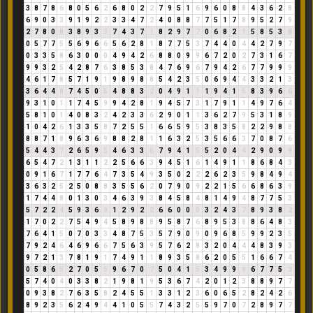
3
8
7
8
6
8
0
5
6
2
6
8
0
2
2
7
9
5
1
6
9
6
0
8
8
4
3
6
2
8
6
9
0
3
3
9
1
9
2
2
3
3
4
7
2
4
0
8
8
7
7
5
1
7
8
9
5
2
7
9
2
7
8
0
8
3
8
9
3
3
7
4
3
7
1
8
2
9
7
7
0
6
8
2
1
5
8
5
3
8
0
5
7
7
5
5
6
9
6
6
5
6
2
8
1
8
7
7
5
3
7
4
4
0
4
4
2
7
9
7
0
3
3
5
8
6
3
0
0
0
4
9
4
2
6
8
8
0
9
9
6
7
2
0
2
7
3
1
6
7
9
9
3
2
5
4
2
8
7
6
3
8
5
3
8
4
7
6
9
6
7
9
4
2
6
7
7
9
9
9
4
6
1
7
8
5
7
1
9
1
9
8
9
8
8
5
4
2
3
5
0
6
9
4
4
3
3
2
1
3
3
6
4
4
8
7
4
5
0
5
4
8
8
3
2
0
4
9
1
1
1
9
4
1
5
8
3
9
6
6
9
3
1
0
1
1
7
4
5
9
9
4
2
8
1
9
4
5
7
3
1
7
9
1
1
4
9
7
6
4
5
8
1
0
1
4
0
8
3
2
4
2
3
3
6
2
9
0
1
1
3
6
2
7
9
5
3
1
8
9
1
0
4
2
6
1
3
3
5
8
7
2
5
5
1
6
6
5
9
5
3
8
3
5
8
2
2
9
8
8
8
8
7
1
8
9
6
3
6
9
8
8
2
8
1
1
6
3
2
5
3
5
6
6
3
7
0
8
7
6
5
4
4
3
7
2
6
5
9
5
4
6
3
3
6
7
9
4
1
5
5
2
0
4
4
2
9
0
9
9
6
5
4
7
2
1
3
1
1
2
2
5
6
6
3
9
4
5
1
6
1
4
9
1
1
8
6
8
4
3
0
9
1
6
7
1
7
7
6
4
7
3
5
4
9
3
5
0
2
2
2
6
2
3
5
9
8
4
9
4
3
6
3
2
5
2
5
0
8
8
3
5
5
6
2
0
7
9
0
9
2
2
1
5
6
6
8
6
3
9
1
7
4
4
8
0
1
3
0
3
4
6
3
9
3
8
4
5
8
4
8
1
4
9
4
8
7
7
5
3
5
7
2
2
4
5
9
3
6
9
1
2
9
2
2
6
6
0
0
0
3
2
4
3
7
8
9
3
8
2
1
7
0
2
2
7
5
4
9
4
5
8
9
8
8
9
5
8
7
6
8
9
5
3
8
8
6
4
8
3
7
6
4
1
5
0
7
0
3
3
4
8
7
5
3
5
7
9
0
9
0
9
6
8
5
9
9
2
3
5
7
9
2
4
6
4
6
9
6
6
7
5
6
3
9
5
7
6
2
8
3
2
0
4
4
4
8
3
9
3
9
7
2
1
3
7
8
1
9
1
7
4
9
1
1
8
9
3
5
8
6
2
0
5
5
1
6
6
7
4
0
5
8
6
5
2
7
0
5
5
9
6
7
0
7
5
0
4
1
5
3
4
9
9
9
6
7
7
5
3
5
7
4
0
4
0
3
3
8
2
1
9
8
1
9
5
3
6
7
4
2
0
1
2
3
8
8
9
7
7
0
9
3
8
2
7
6
3
5
8
2
4
5
5
1
3
3
1
2
3
6
0
6
5
2
8
2
4
2
6
8
9
2
3
5
6
2
4
9
4
4
1
0
5
5
7
4
3
2
5
5
9
7
0
7
2
8
9
7
7