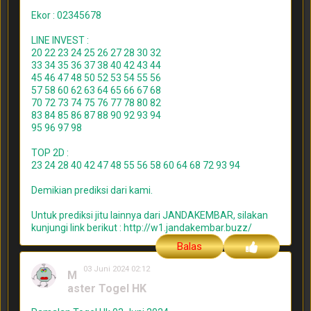
Ekor : 02345678
LINE INVEST :
20 22 23 24 25 26 27 28 30 32
33 34 35 36 37 38 40 42 43 44
45 46 47 48 50 52 53 54 55 56
57 58 60 62 63 64 65 66 67 68
70 72 73 74 75 76 77 78 80 82
83 84 85 86 87 88 90 92 93 94
95 96 97 98
TOP 2D :
23 24 28 40 42 47 48 55 56 58 60 64 68 72 93 94
Demikian prediksi dari kami.
Untuk prediksi jitu lainnya dari JANDAKEMBAR, silakan
kunjungi link berikut : http://w1.jandakembar.buzz/
Balas
03 Juni 2024 02:12
M
aster Togel HK