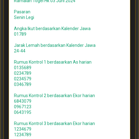
Ramalan Togel Hk 03 Juni 2024
Pasaran
Senin Legi
Angka Ikut berdasarkan Kalender Jawa
01789
Jarak Lemah berdasarkan Kalender Jawa
24-44
Rumus Kontrol 1 berdasarkan As harian
0135689
0234789
0234579
0346789
Rumus Kontrol 2 berdasarkan Ekor harian
6843079
0967123
0643195
Rumus Kontrol 3 berdasarkan Ekor harian
1234679
1234789