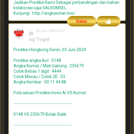
Jadikan Prediksi Kami Sebagai perbandingan dan bahan
kolaborasi saja SALKOMSEL.
Kunjungi : http://angkasetan.live/
Balas
03 Juni 2024 01:27
Bl
og Togel
Prediksi Hongkong Senin, 03 Juni 2024
Prediksi angka ikut : 0148
Angka Kumat / Mati Gabung : 235679
Colok Bebas 1 digit : 4444
Colok Macau / Colok 2D : 03
Angka Kembar : 00 11 44 88
Pola aduan Prediksi Inves Ai VS Kumat
---------------------------------------
0148 VS 235679 Bolak-Balik
---------------------------------------