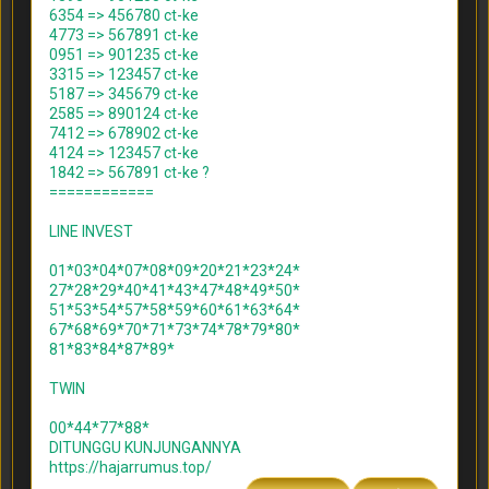
6354 => 456780 ct-ke
4773 => 567891 ct-ke
0951 => 901235 ct-ke
3315 => 123457 ct-ke
5187 => 345679 ct-ke
2585 => 890124 ct-ke
7412 => 678902 ct-ke
4124 => 123457 ct-ke
1842 => 567891 ct-ke ?
============
LINE INVEST
01*03*04*07*08*09*20*21*23*24*
27*28*29*40*41*43*47*48*49*50*
51*53*54*57*58*59*60*61*63*64*
67*68*69*70*71*73*74*78*79*80*
81*83*84*87*89*
TWIN
00*44*77*88*
DITUNGGU KUNJUNGANNYA
https://hajarrumus.top/