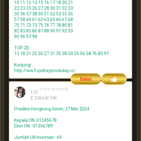
10 11 12 13 15 16 17 18 20 21
22 23 25 26 27 28 30 31 32 33
35 36 37 38 50 51 52 53 55 56
57 58 60 61 62 63 65 66 67 68
70 71 72 73 75 76 77 78 80 81
82 83 85 86 87 88 90 91 92 93
95 96 97 98
TOP 2D :
15 18 21 25 26 27 31 35 38 50 55 56 58 76 83 97
Kunjungi :
http://ww3.sydneypoolsday.cc/
Balas
27 Mei 2024 04:48
LIV
E DRAW HK
Prediksi Hongkong Senin, 27 Mei 2024
Kepala ON: 01245678
Ekor ON : 01356789
Jumlah LN Investasi : 64