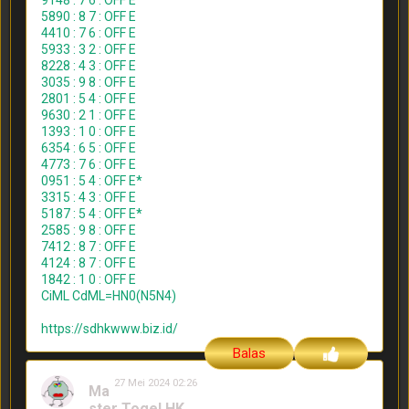
5890 : 8 7 : OFF E
4410 : 7 6 : OFF E
5933 : 3 2 : OFF E
8228 : 4 3 : OFF E
3035 : 9 8 : OFF E
2801 : 5 4 : OFF E
9630 : 2 1 : OFF E
1393 : 1 0 : OFF E
6354 : 6 5 : OFF E
4773 : 7 6 : OFF E
0951 : 5 4 : OFF E*
3315 : 4 3 : OFF E
5187 : 5 4 : OFF E*
2585 : 9 8 : OFF E
7412 : 8 7 : OFF E
4124 : 8 7 : OFF E
1842 : 1 0 : OFF E
CiML CdML=HN0(N5N4)
https://sdhkwww.biz.id/
Balas
27 Mei 2024 02:26
Ma
ster Togel HK