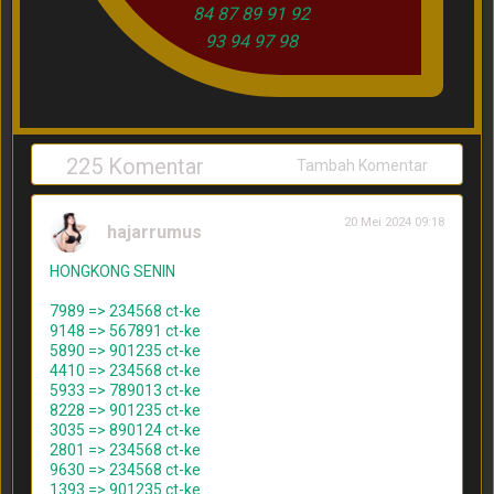
84 87 89 91 92
93 94 97 98
225 Komentar
Tambah Komentar
20 Mei 2024 09:18
hajarrumus
HONGKONG SENIN
7989 => 234568 ct-ke
9148 => 567891 ct-ke
5890 => 901235 ct-ke
4410 => 234568 ct-ke
5933 => 789013 ct-ke
8228 => 901235 ct-ke
3035 => 890124 ct-ke
2801 => 234568 ct-ke
9630 => 234568 ct-ke
1393 => 901235 ct-ke