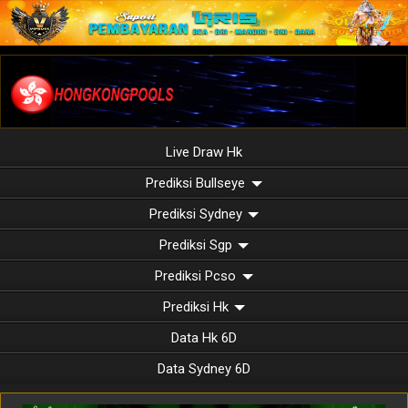
Live Draw Hk
Prediksi Bullseye
Prediksi Sydney
Prediksi Sgp
Prediksi Pcso
Prediksi Hk
Data Hk 6D
Data Sydney 6D