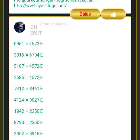
http://ww4.syair-togel.net/
Balas
27 Mei 2024 02:55
DH
EMIT
0951 = 4572 E
3315 = 6794 E
5187 = 4572 E
2585 = 4572 E
7412 = 3461 E
4124 = 9027 E
1842 = 2350 E
8293 = 2350 E
3052 = 8916 E