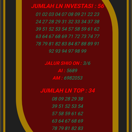
JUMLAH LN INVESTASI : 56
01 02 03 04 07 08 09 21 22 23
24 27 28 29 31 32 33 34 37 38
39 51 52 53 54 57 58 59 61 62
63 64 67 68 69 71 72 73 74 77
78 79 81 82 83 84 87 88 89 91
92 93 94 97 98 99
JALUR SHIO ON :
3/6
AI :
5689
AM :
6982053
JUMLAH LN TOP : 34
08 09 28 29 38
39 51 52 53 54
57 58 59 61 62
63 64 67 68 69
78 79 81 82 83