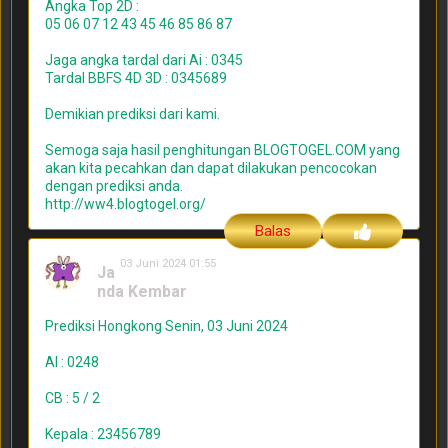
Angka Top 2D :
05 06 07 12 43 45 46 85 86 87
Jaga angka tardal dari Ai : 0345
Tardal BBFS 4D 3D : 0345689
Demikian prediksi dari kami.
Semoga saja hasil penghitungan BLOGTOGEL.COM yang
akan kita pecahkan dan dapat dilakukan pencocokan
dengan prediksi anda.
http://ww4.blogtogel.org/
Balas
03 Juni 2024 01:55
Ja
nda Kembar
Prediksi Hongkong Senin, 03 Juni 2024
AI : 0248
CB : 5 / 2
Kepala : 23456789