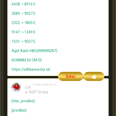
6438 = 8916 E
2089 = 9027 E
2322 = 7805 E
9147 = 1249 E
1531 = 9027 E
AgiX AaiX=HBO(N9N0N2N7)
BOMMM 50 CM 05
https://sdhkwww.biz.id/
Balas
27 Mei 2024 03:27
Liv
e SGP Draw
[title_prediksi]
[prediksi]