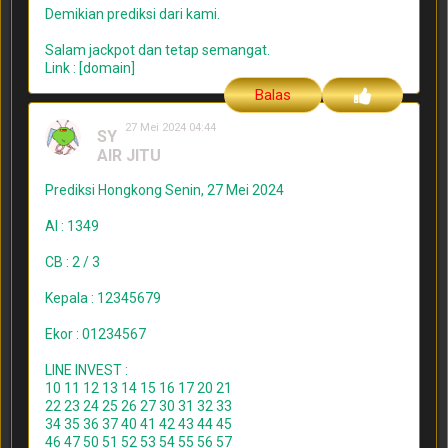
Demikian prediksi dari kami.
Salam jackpot dan tetap semangat.
Link : [domain]
Balas
27 Mei 2024 04:44
SY
AIR JITU
Prediksi Hongkong Senin, 27 Mei 2024
AI : 1349
CB : 2 / 3
Kepala : 12345679
Ekor : 01234567
LINE INVEST :
10 11 12 13 14 15 16 17 20 21
22 23 24 25 26 27 30 31 32 33
34 35 36 37 40 41 42 43 44 45
46 47 50 51 52 53 54 55 56 57