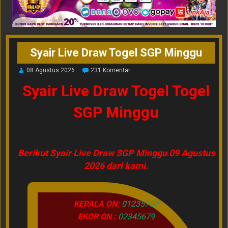
Syair Live Draw Togel SGP Minggu
08 Agustus 2026
231 Komentar
Syair Live Draw Togel Togel
SGP Minggu
Berikut Syair Live Draw SGP Minggu 09 Agustus
2026 dari kami.
KEPALA ON:
01235789
EKOR ON :
02345679