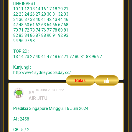
LINE INVEST :
10 11 12 13 14 16 17 18 20 21
22 23 24 26 27 28 30 31 32 33
34 36 37 38 40 41 42 43 44 46
47 48 60 61 62 63 64 66 67 68
70 71 72 73 74 76 77 78 80 81
82 83 84 86 87 88 90 91 92 93
94 96 97 98
TOP 2D :
13 14 23 27 40 41 47 48 62 71 77 80 81 83 96 97
Kunjungi :
http://ww4.sydneypoolsday.cc/
Balas
15 Juni 2024 19:22
SY
AIR JITU
Prediksi Singapore Minggu, 16 Juni 2024
AI : 2458
CB : 5 / 2