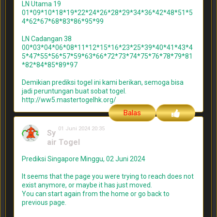
LN Utama 19
01*09*10*18*19*22*24*26*28*29*34*36*42*48*51*5
4*62*67*68*83*86*95*99
LN Cadangan 38
00*03*04*06*08*11*12*15*16*23*25*39*40*41*43*4
5*47*55*56*57*59*63*66*72*73*74*75*76*78*79*81
*82*84*85*89*97
Demikian prediksi togel ini kami berikan, semoga bisa
jadi peruntungan buat sobat togel.
http://ww5.mastertogelhk.org/
Balas
01 Juni 2024 20:35
Sy
air Togel
Prediksi Singapore Minggu, 02 Juni 2024
It seems that the page you were trying to reach does not
exist anymore, or maybe it has just moved.
You can start again from the home or go back to
previous page.