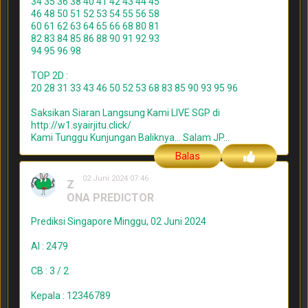
34 35 36 38 40 41 42 43 44 45
46 48 50 51 52 53 54 55 56 58
60 61 62 63 64 65 66 68 80 81
82 83 84 85 86 88 90 91 92 93
94 95 96 98
TOP 2D :
20 28 31 33 43 46 50 52 53 68 83 85 90 93 95 96
Saksikan Siaran Langsung Kami LIVE SGP di
http://w1.syairjitu.click/
Kami Tunggu Kunjungan Baliknya… Salam JP…
Balas
02 Juni 2024 07:46
Z
ONA PREDICTOR
Prediksi Singapore Minggu, 02 Juni 2024
AI : 2479
CB : 3 / 2
Kepala : 12346789