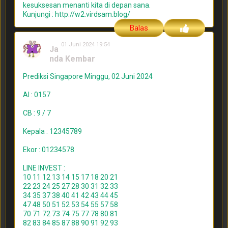
kesuksesan menanti kita di depan sana.
Kunjungi : http://w2.virdsam.blog/
Balas
01 Juni 2024 19:54
Ja
nda Kembar
Prediksi Singapore Minggu, 02 Juni 2024
AI : 0157
CB : 9 / 7
Kepala : 12345789
Ekor : 01234578
LINE INVEST :
10 11 12 13 14 15 17 18 20 21
22 23 24 25 27 28 30 31 32 33
34 35 37 38 40 41 42 43 44 45
47 48 50 51 52 53 54 55 57 58
70 71 72 73 74 75 77 78 80 81
82 83 84 85 87 88 90 91 92 93