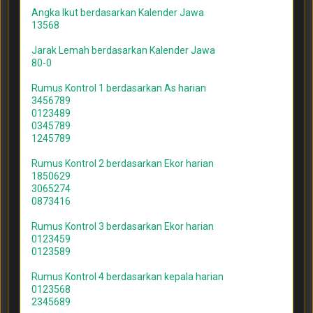
Angka Ikut berdasarkan Kalender Jawa
13568
Jarak Lemah berdasarkan Kalender Jawa
80-0
Rumus Kontrol 1 berdasarkan As harian
3456789
0123489
0345789
1245789
Rumus Kontrol 2 berdasarkan Ekor harian
1850629
3065274
0873416
Rumus Kontrol 3 berdasarkan Ekor harian
0123459
0123589
Rumus Kontrol 4 berdasarkan kepala harian
0123568
2345689