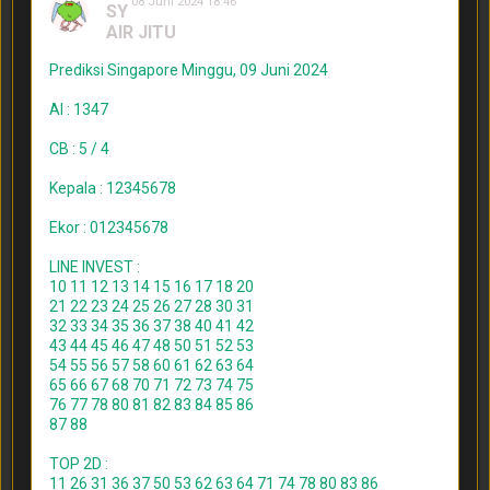
08 Juni 2024 18:46
SY
AIR JITU
Prediksi Singapore Minggu, 09 Juni 2024
AI : 1347
CB : 5 / 4
Kepala : 12345678
Ekor : 012345678
LINE INVEST :
10 11 12 13 14 15 16 17 18 20
21 22 23 24 25 26 27 28 30 31
32 33 34 35 36 37 38 40 41 42
43 44 45 46 47 48 50 51 52 53
54 55 56 57 58 60 61 62 63 64
65 66 67 68 70 71 72 73 74 75
76 77 78 80 81 82 83 84 85 86
87 88
TOP 2D :
11 26 31 36 37 50 53 62 63 64 71 74 78 80 83 86