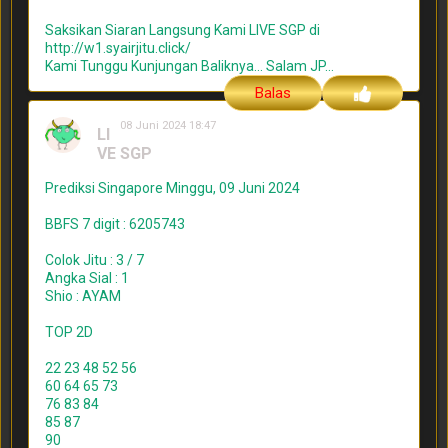
Saksikan Siaran Langsung Kami LIVE SGP di
http://w1.syairjitu.click/
Kami Tunggu Kunjungan Baliknya… Salam JP…
Balas
08 Juni 2024 18:47
LI
VE SGP
Prediksi Singapore Minggu, 09 Juni 2024
BBFS 7 digit : 6205743
Colok Jitu : 3 / 7
Angka Sial : 1
Shio : AYAM
TOP 2D
22 23 48 52 56
60 64 65 73
76 83 84
85 87
90