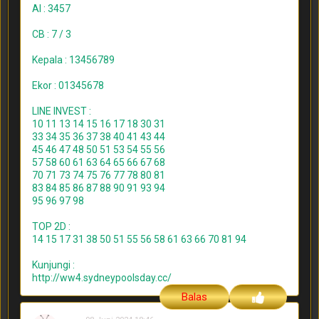
AI : 3457
CB : 7 / 3
Kepala : 13456789
Ekor : 01345678
LINE INVEST :
10 11 13 14 15 16 17 18 30 31
33 34 35 36 37 38 40 41 43 44
45 46 47 48 50 51 53 54 55 56
57 58 60 61 63 64 65 66 67 68
70 71 73 74 75 76 77 78 80 81
83 84 85 86 87 88 90 91 93 94
95 96 97 98
TOP 2D :
14 15 17 31 38 50 51 55 56 58 61 63 66 70 81 94
Kunjungi :
http://ww4.sydneypoolsday.cc/
Balas