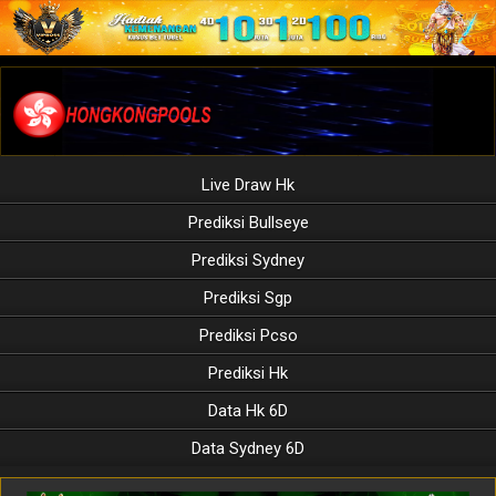
Live Draw Hk
Prediksi Bullseye
Prediksi Sydney
Prediksi Sgp
Prediksi Pcso
Prediksi Hk
Data Hk 6D
Data Sydney 6D