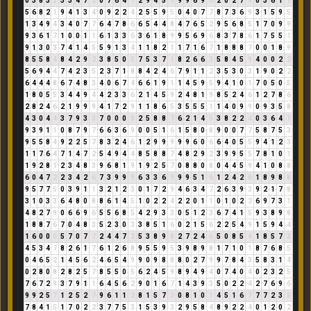
0
3
8
3
2
3
3
4
7
2
0
7
6
4
1
2
9
4
5
9
9
9
6
9
6
2
0
2
7
9
0
3
6
1
7
5
6
8
2
1
9
4
1
3
4
0
9
2
2
4
2
5
5
9
5
0
4
0
7
7
8
7
3
6
9
3
1
5
9
5
1
3
4
9
4
3
4
0
7
7
6
4
7
8
6
6
5
4
4
8
4
7
6
5
2
9
5
6
8
5
1
7
0
9
9
9
3
6
1
7
1
0
0
1
1
6
1
3
3
6
3
6
1
8
9
9
5
6
9
6
8
3
7
8
6
1
7
5
5
1
9
1
3
0
3
7
4
1
4
5
5
9
1
3
4
1
1
8
2
1
1
7
1
6
7
1
8
8
8
7
0
0
1
8
9
8
5
5
8
4
8
4
2
9
2
3
8
5
0
5
7
5
3
7
1
8
2
6
6
3
5
8
4
5
9
4
0
0
2
2
5
6
9
4
4
7
4
2
3
5
2
3
7
1
8
8
4
2
4
6
7
9
1
1
2
3
5
3
0
3
1
9
0
2
2
6
4
4
4
8
6
7
4
8
3
4
0
6
7
4
6
6
1
9
1
1
4
5
9
5
9
4
1
0
1
7
0
5
0
5
1
8
0
5
5
3
4
4
9
4
4
2
3
3
6
2
1
4
5
9
2
4
8
1
9
8
5
2
4
6
1
2
7
8
6
2
8
2
4
6
2
1
9
9
9
4
1
7
2
9
1
1
8
6
5
3
5
5
5
1
1
4
0
9
9
0
9
3
5
8
4
3
0
4
4
3
7
9
3
3
7
0
0
0
0
2
5
8
8
7
6
2
1
4
5
3
8
2
2
4
0
3
6
4
1
9
3
9
1
1
0
8
7
9
7
6
6
3
6
9
0
0
5
1
6
1
5
8
0
8
9
0
0
7
7
5
8
7
5
3
9
5
5
8
4
9
2
2
5
7
8
3
2
4
6
1
2
9
9
9
9
9
6
0
6
6
4
0
5
5
9
4
1
2
3
1
1
7
6
4
7
1
4
7
2
5
4
9
4
4
8
5
8
8
7
4
8
2
9
2
3
9
9
5
5
7
8
1
0
1
1
9
2
8
1
2
3
4
8
3
9
6
8
1
9
1
9
2
5
7
0
8
8
0
8
0
4
4
5
9
4
1
0
8
8
6
0
4
7
2
2
3
4
2
6
7
3
9
9
9
6
3
3
6
9
9
9
5
1
6
1
2
4
2
6
1
8
9
8
8
9
5
7
7
5
0
3
9
1
1
3
2
1
2
3
0
1
7
2
9
4
6
3
4
7
2
6
3
9
3
9
2
1
7
8
3
1
0
3
3
6
4
8
0
8
8
6
1
4
5
1
0
2
2
4
2
2
0
1
1
0
1
0
2
2
6
9
7
3
1
4
8
2
7
9
0
6
6
9
6
5
5
6
8
5
4
2
9
3
3
0
5
1
2
3
6
7
4
1
5
9
3
8
9
8
1
8
8
7
6
7
0
4
8
3
5
2
3
0
3
3
8
5
1
6
0
2
1
5
6
2
2
5
4
9
1
5
9
4
4
1
6
0
0
0
5
7
0
7
7
2
4
4
7
2
5
3
8
9
8
2
7
2
4
6
5
0
8
5
4
1
8
5
7
3
4
5
3
4
7
8
2
6
1
7
6
1
2
6
8
9
5
5
9
5
3
9
8
9
8
1
7
1
0
1
8
7
6
8
5
0
4
6
5
2
1
4
5
6
2
4
6
5
4
9
9
0
9
8
8
8
0
2
7
9
9
7
8
4
3
5
8
3
1
4
0
2
8
0
8
2
8
2
5
7
8
5
5
0
5
6
2
4
5
9
8
9
4
9
4
0
7
4
0
4
0
2
3
2
5
7
6
7
2
9
3
7
9
1
1
6
4
5
6
2
9
0
1
6
7
1
4
3
9
3
5
0
2
2
4
2
7
6
9
6
9
9
2
5
7
1
2
5
2
7
9
6
1
1
2
8
1
5
7
3
0
8
1
0
1
4
5
1
6
7
7
7
2
3
5
7
8
4
1
5
1
7
0
2
2
3
7
7
5
3
1
5
3
9
3
2
9
5
8
4
8
9
2
2
4
0
1
2
0
2