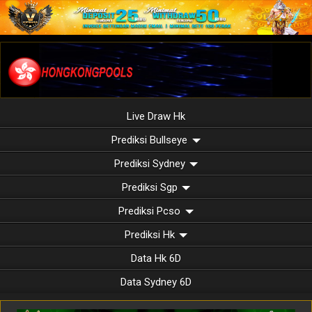
Live Draw Hk
Prediksi Bullseye
Prediksi Sydney
Prediksi Sgp
Prediksi Pcso
Prediksi Hk
Data Hk 6D
Data Sydney 6D