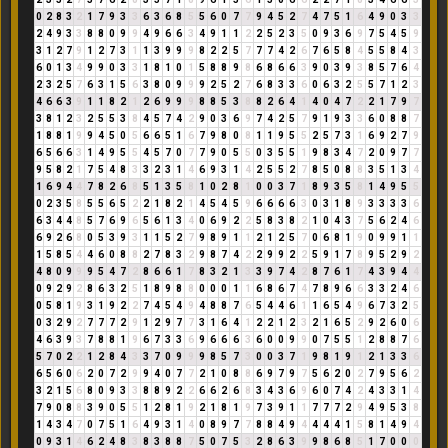
0
2
8
3
2
1
7
9
3
3
6
3
6
8
5
5
6
0
7
7
9
4
5
2
7
4
7
5
1
6
4
9
0
3
3
2
4
9
3
3
8
8
0
9
9
4
9
6
6
3
4
9
1
1
2
2
5
2
3
5
0
9
3
6
9
7
5
4
5
9
3
1
2
7
9
1
2
7
3
1
1
3
9
9
9
8
2
2
5
7
7
7
4
2
6
7
6
5
8
4
5
5
8
4
3
6
0
1
3
4
9
9
0
3
3
1
8
1
0
1
5
8
8
9
8
6
8
6
6
3
9
0
3
9
3
8
5
7
6
4
2
3
2
5
7
6
3
1
5
6
3
8
0
9
9
9
2
5
2
7
6
8
3
3
6
0
6
3
2
5
5
7
1
2
3
4
6
6
3
9
1
1
8
2
1
2
6
9
9
9
8
8
5
3
8
8
2
6
4
1
4
0
4
7
2
2
1
7
9
7
3
8
1
2
3
2
5
5
3
8
4
5
7
4
2
9
0
3
6
9
7
4
2
5
7
9
1
9
3
3
6
0
8
8
7
1
8
8
1
9
9
4
5
0
5
6
6
5
1
6
7
9
8
0
8
1
1
9
5
5
2
5
7
3
1
6
9
2
7
9
6
5
6
6
3
1
4
9
5
5
4
5
7
0
7
7
9
0
5
5
0
3
5
5
1
9
8
3
4
7
2
0
9
7
7
9
5
8
2
1
7
5
4
8
3
3
2
3
1
4
6
9
3
1
4
2
5
5
2
7
8
5
0
8
8
3
5
1
3
4
1
6
9
4
4
7
8
2
6
8
5
1
3
5
8
1
0
2
8
1
0
0
3
7
1
8
9
3
5
8
1
4
9
5
5
0
2
3
5
8
5
5
6
5
2
2
1
8
2
1
4
5
4
5
9
6
6
6
6
3
0
3
1
8
9
3
3
3
3
6
6
3
4
4
8
5
7
6
9
6
5
6
1
3
4
0
6
9
2
2
5
8
3
8
2
1
0
4
3
7
5
6
2
4
6
6
9
2
6
8
0
5
3
9
3
1
1
5
2
7
9
8
9
1
1
2
1
2
5
7
0
6
8
1
9
0
9
9
1
1
1
5
8
5
4
4
6
0
8
8
2
7
8
3
2
9
8
7
4
2
2
9
9
2
2
5
9
1
7
8
9
5
2
9
2
4
8
0
9
9
9
5
4
7
2
8
6
6
1
7
8
3
2
1
3
3
9
7
4
2
8
7
6
1
7
4
3
9
4
4
0
9
2
9
2
8
6
3
2
5
1
8
9
8
8
0
0
0
1
1
6
8
6
7
4
7
8
9
6
6
3
3
2
4
6
0
5
8
1
9
3
1
9
2
2
7
4
5
4
9
4
8
8
7
6
5
4
4
6
1
1
6
5
4
9
6
7
3
2
5
0
3
2
9
2
7
7
7
2
9
1
2
9
7
7
3
1
6
4
1
2
2
1
2
3
2
1
6
5
2
9
2
6
0
6
4
6
3
9
3
7
8
8
1
9
6
7
3
3
6
9
6
6
6
3
6
0
0
9
9
0
7
5
5
1
2
8
8
7
6
5
7
0
2
2
1
2
8
4
3
3
7
0
9
9
9
8
5
7
3
0
0
3
7
1
9
8
1
9
1
2
1
3
3
6
6
5
6
0
6
2
0
7
2
9
9
4
0
7
7
2
1
0
8
8
6
9
7
9
7
5
6
2
0
2
7
9
5
6
2
3
2
1
5
6
8
0
9
3
3
8
8
9
2
2
6
6
2
6
8
3
4
3
6
9
6
0
7
4
2
4
3
3
1
4
7
9
0
8
8
3
9
0
5
5
1
2
8
1
9
2
1
8
1
9
7
3
9
1
1
7
7
7
2
9
4
9
5
3
8
1
4
3
4
7
0
7
5
1
6
4
9
3
1
4
0
8
9
7
7
8
8
4
9
4
4
4
4
1
5
8
1
4
9
4
0
9
3
1
4
6
2
4
8
3
8
3
8
8
7
5
0
7
5
3
2
8
6
3
9
9
8
6
8
5
1
7
0
0
0