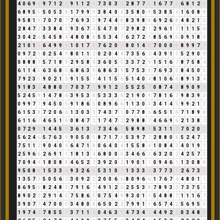
4
0
6
9
6
9
7
1
2
3
9
1
1
2
3
7
3
0
3
3
2
8
7
7
5
1
6
7
7
5
6
8
1
2
3
6
8
9
5
5
5
0
5
3
8
1
7
9
9
9
3
8
4
0
4
3
5
8
0
8
5
3
8
5
4
1
6
0
8
8
9
5
8
1
9
7
0
7
0
7
7
6
9
3
3
9
7
4
4
8
8
3
9
8
8
6
9
2
6
8
4
8
2
1
3
2
8
4
7
2
3
3
8
4
3
9
3
6
7
4
5
4
7
0
7
2
9
8
2
1
2
9
6
1
7
1
1
1
5
6
3
0
4
2
6
5
4
5
8
4
4
8
0
8
8
5
5
3
4
7
6
2
7
2
9
8
5
6
9
6
0
9
1
8
9
2
1
0
1
1
6
4
9
9
9
1
0
1
7
8
7
6
2
0
2
8
0
1
4
5
7
0
0
0
0
8
9
9
7
7
0
9
7
2
9
0
2
5
4
9
8
0
1
1
2
0
2
0
4
4
7
3
5
6
2
4
3
9
1
1
5
2
9
0
9
0
8
8
8
7
5
7
1
8
9
2
9
5
8
4
3
6
0
5
5
3
3
7
2
9
1
5
1
6
7
8
7
5
8
4
6
1
1
4
5
6
3
6
8
5
6
8
6
3
9
6
8
6
3
9
5
7
5
3
8
7
6
9
3
3
8
4
5
0
5
7
9
2
3
5
9
0
2
1
3
9
1
5
5
1
4
1
1
5
6
5
1
4
0
4
8
1
0
6
6
8
9
1
3
4
9
1
8
3
2
4
8
8
0
8
7
0
3
7
1
9
9
1
2
3
5
5
2
5
7
0
8
7
4
2
8
9
0
9
9
5
2
4
5
9
1
4
7
8
6
3
9
5
3
8
5
3
3
3
6
2
1
9
0
9
7
8
1
6
7
9
8
3
9
3
0
9
9
7
7
9
4
5
0
5
9
1
8
6
5
0
8
9
6
6
1
1
3
0
3
3
4
1
4
5
9
9
2
1
3
6
1
5
3
8
7
2
0
6
6
1
3
0
3
3
7
4
3
7
1
0
7
7
8
6
6
5
5
1
6
7
1
8
9
8
6
1
1
6
7
4
6
5
1
6
0
8
4
7
2
1
7
4
7
2
2
9
8
8
7
4
6
6
9
6
2
1
3
8
2
0
7
2
9
2
1
4
4
5
9
3
6
1
3
4
7
3
4
6
1
5
8
9
8
8
5
3
1
1
2
7
0
2
0
2
5
6
2
4
6
5
7
6
3
9
9
0
5
0
5
8
7
1
7
8
5
3
9
7
7
2
8
8
0
8
5
2
4
7
2
7
5
1
1
2
9
0
4
0
4
6
4
7
1
8
0
6
4
0
4
1
5
5
8
4
1
0
8
4
3
4
0
1
9
1
2
5
9
6
6
2
6
9
1
1
1
8
1
3
4
6
8
0
0
0
3
4
6
6
3
6
3
2
0
2
4
2
5
7
3
7
0
9
4
4
1
8
0
8
8
4
6
5
2
7
3
9
2
0
2
1
9
0
1
1
0
9
4
6
1
1
3
0
8
8
9
5
0
8
8
1
5
3
3
6
9
3
2
6
8
5
3
1
0
1
1
3
3
3
6
3
7
7
3
1
2
6
7
3
1
1
3
5
7
3
5
0
5
6
2
3
0
9
2
2
2
0
0
6
6
8
0
9
6
6
1
7
6
7
4
4
8
0
1
1
8
6
9
5
5
8
2
4
8
3
7
9
1
6
7
4
9
1
2
3
2
5
5
3
8
7
8
9
3
3
7
3
7
5
3
8
9
0
2
2
2
9
1
4
5
7
5
8
6
5
0
7
5
4
9
9
3
0
1
1
5
4
8
8
7
1
1
1
6
7
3
9
0
7
7
4
7
0
0
0
3
4
8
0
8
6
5
0
2
2
7
9
9
1
1
6
5
7
4
2
5
6
9
5
5
1
9
7
4
2
7
8
5
5
1
3
7
1
1
2
0
4
6
3
9
4
7
3
4
7
4
4
9
2
2
0
3
4
8
3