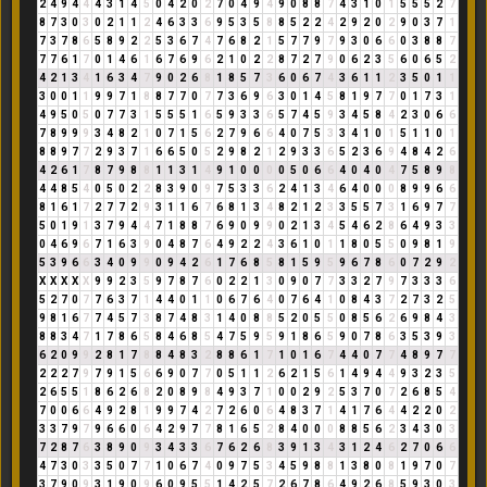
2
4
9
4
4
4
3
1
4
5
0
4
2
0
2
7
0
4
9
4
9
0
8
8
7
4
3
1
0
1
5
5
5
2
7
8
7
3
0
3
0
2
1
1
2
4
6
3
3
6
9
5
3
5
8
8
5
2
2
4
2
9
2
0
2
9
0
3
7
1
7
3
7
8
6
5
8
9
2
2
5
3
6
7
4
7
6
8
2
1
5
7
7
9
7
9
3
0
6
6
0
3
8
8
7
7
7
6
1
7
0
1
4
6
1
6
7
6
9
6
2
1
0
2
2
8
7
2
7
9
0
6
2
3
5
6
0
6
5
2
4
2
1
3
4
1
6
3
4
7
9
0
2
6
8
1
8
5
7
3
6
0
6
7
4
3
6
1
1
2
3
5
0
1
1
3
0
0
1
1
9
9
7
1
8
8
7
7
0
7
7
3
6
9
6
3
0
1
4
5
8
1
9
7
7
0
1
7
3
1
4
9
5
0
5
0
7
7
3
1
5
5
5
1
6
5
9
3
3
6
5
7
4
5
9
3
4
5
8
4
2
3
0
6
6
7
8
9
9
9
3
4
8
2
1
0
7
1
5
6
2
7
9
6
6
4
0
7
5
3
3
4
1
0
1
5
1
1
0
1
8
8
9
7
7
2
9
3
7
1
6
6
5
0
5
2
9
8
2
1
2
9
3
3
6
5
2
3
6
9
4
8
4
2
6
4
2
6
1
7
8
7
9
8
8
1
1
3
1
4
9
1
0
0
0
0
5
0
6
6
4
0
4
0
4
7
5
8
9
8
4
4
8
5
4
0
5
0
2
2
8
3
9
0
9
7
5
3
3
6
2
4
1
3
4
6
4
0
0
0
8
9
9
6
6
8
1
6
1
7
2
7
7
2
9
3
1
1
6
7
6
8
1
3
4
8
2
1
2
3
3
5
5
7
3
1
6
9
7
7
5
0
1
9
1
3
7
9
4
4
7
1
8
8
7
6
9
0
9
9
0
2
1
3
4
5
4
6
2
8
6
4
9
3
3
0
4
6
9
6
7
1
6
3
9
0
4
8
7
6
4
9
2
2
4
3
6
1
0
1
1
8
0
5
5
0
9
8
1
9
5
3
9
6
6
3
4
0
9
9
0
9
4
2
6
1
7
6
8
5
8
1
5
9
5
9
6
7
8
6
0
7
2
9
2
X
X
X
X
X
9
9
2
3
5
9
7
8
7
6
0
2
2
1
3
0
9
0
7
7
3
3
2
7
9
7
3
3
3
6
5
2
7
0
7
7
6
3
7
1
4
4
0
1
1
0
6
7
6
4
0
7
6
4
1
0
8
4
3
7
2
7
3
2
5
9
8
1
6
7
7
4
5
7
3
8
7
4
8
3
1
4
0
8
8
5
2
0
5
5
0
8
5
6
2
6
9
8
4
3
8
8
3
4
7
1
7
8
6
5
8
4
6
8
5
4
7
5
9
5
9
1
8
6
5
9
0
7
8
6
3
5
3
9
3
6
2
0
9
9
2
8
1
7
8
8
4
8
3
2
8
8
6
1
7
1
0
1
6
7
4
4
0
7
7
4
8
9
7
7
2
2
2
7
9
7
9
1
5
6
6
9
0
7
7
0
5
1
1
2
6
2
1
5
6
1
4
9
4
4
9
3
2
3
5
2
6
5
5
1
8
6
2
6
8
2
0
8
9
8
4
9
3
7
1
0
0
2
9
2
5
3
7
0
7
2
6
8
5
4
7
0
0
6
6
4
9
2
8
1
9
9
7
4
2
7
2
6
0
6
4
8
3
7
1
4
1
7
6
4
4
2
2
0
2
3
3
7
9
7
9
6
6
0
6
4
2
9
7
7
8
1
6
5
2
8
4
0
0
0
8
8
5
6
2
3
4
3
0
3
7
2
8
7
6
3
8
9
0
9
3
4
3
3
6
7
6
2
6
8
3
9
1
3
4
3
1
2
4
6
2
7
0
6
6
4
7
3
0
3
3
5
0
7
7
1
0
6
7
4
0
9
7
5
3
4
5
9
8
8
1
3
8
0
8
1
9
7
0
7
3
7
9
0
9
3
1
9
0
9
6
0
9
5
5
1
4
2
5
7
2
6
7
8
6
4
9
2
6
8
5
9
3
0
3