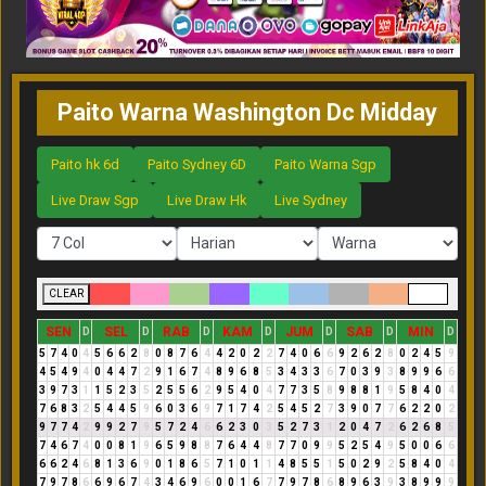
Paito Warna Washington Dc Midday
Paito hk 6d
Paito Sydney 6D
Paito Warna Sgp
Live Draw Sgp
Live Draw Hk
Live Sydney
CLEAR
SEN
SEL
RAB
KAM
JUM
SAB
MIN
D
D
D
D
D
D
D
5
7
4
0
4
5
6
6
2
8
0
8
7
6
4
4
2
0
2
2
7
4
0
6
6
9
2
6
2
8
0
2
4
5
9
4
5
4
9
4
0
4
4
7
2
9
1
6
7
4
8
9
6
8
5
3
4
3
3
6
7
0
3
9
3
8
9
9
6
6
3
9
7
3
1
1
5
2
3
5
2
5
5
6
2
9
5
4
0
4
7
7
3
5
8
9
8
8
1
9
5
8
4
0
4
7
6
8
3
2
5
4
4
5
9
6
0
3
6
9
7
1
7
4
2
5
4
5
2
7
3
9
0
7
7
6
2
2
0
2
9
7
7
4
2
9
9
2
7
9
5
7
2
4
6
6
2
3
0
3
5
2
7
3
1
2
0
4
7
2
6
2
6
8
5
7
4
6
7
4
0
0
8
1
9
6
5
9
8
8
7
6
4
4
8
7
7
0
9
9
5
2
5
4
9
5
0
0
6
6
6
6
2
4
6
8
1
3
6
9
0
1
8
6
5
7
1
0
1
1
4
8
5
5
1
5
0
2
9
2
5
8
4
0
4
7
9
7
8
6
6
9
6
7
4
3
4
6
9
6
0
0
1
6
7
7
9
7
8
6
8
9
6
3
9
3
8
9
9
9