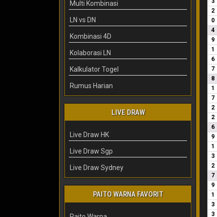
3
Multi Kombinasi
2
LN vs DN
0
4
Kombinasi 4D
9
1
Kolaborasi LN
6
Kalkulator Togel
7
8
Rumus Harian
1
7
2
LIVE DRAW
2
6
Live Draw HK
9
1
Live Draw Sgp
3
2
Live Draw Sydney
7
9
PAITO WARNA FAVORIT
1
3
3
Paito Warna