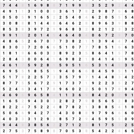
7
4
4
8
1
6
9
8
8
7
1
9
9
9
3
5
2
9
2
4
4
4
9
1
1
3
1
0
0
0
3
6
1
7
8
2
9
8
7
6
6
8
0
5
0
5
9
1
6
5
2
2
5
4
0
4
6
2
0
5
5
5
4
3
0
8
8
8
1
4
4
8
6
4
6
2
8
8
9
6
3
9
8
8
8
5
3
8
3
9
7
2
9
9
6
8
3
2
8
2
1
2
3
3
2
9
9
1
1
2
0
1
4
5
4
6
4
0
4
0
6
7
2
9
7
0
4
8
6
5
2
6
7
0
7
7
3
8
2
1
1
3
9
4
4
7
4
8
3
0
3
7
2
0
6
6
5
1
0
7
7
7
8
5
1
6
6
3
1
8
1
9
6
6
0
3
3
8
9
2
3
5
8
6
4
1
5
7
8
2
8
4
3
0
0
6
4
1
6
9
8
2
1
0
4
1
4
5
9
5
4
6
1
7
5
9
2
8
1
5
9
5
1
6
5
3
1
4
5
3
9
6
9
5
5
1
8
5
5
1
9
4
0
6
6
0
4
5
9
5
1
1
5
1
7
8
2
2
5
7
3
3
5
7
9
7
1
4
4
8
3
4
2
8
7
7
5
5
6
7
2
9
1
7
3
7
1
9
2
2
3
5
2
7
5
2
4
6
3
4
1
7
8
9
6
0
2
2
5
0
1
7
8
9
4
4
6
9
6
9
6
5
8
4
1
1
3
6
9
8
4
2
0
2
9
1
1
6
5
2
9
4
3
0
3
2
8
2
7
9
0
5
6
5
2
8
3
8
2
2
4
7
5
2
2
4
8
7
8
2
1
3
8
8
5
4
1
8
5
0
6
6
9
4
2
7
9
4
3
0
8
8
9
7
9
6
6
6
0
4
0
3
3
3
1
2
9
2
8
5
7
2
9
4
5
9
5
5
0
9
9
4
4
8
3
8
5
6
2
2
7
1
2
3
8
1
7
5
3
2
5
2
7
5
3
7
5
8
9
8
7
0
5
3
8
5
4
2
2
4
6
5