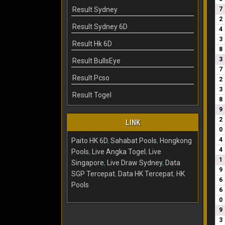
Result Sydney
7
2
Result Sydney 6D
4
3
Result Hk 6D
8
3
Result BullsEye
7
Result Pcso
2
3
Result Togel
8
9
2
LINK
0
4
Paito HK 6D
,
Sahabat Pools
,
Hongkong
4
Pools
,
Live Angka Togel
,
Live
1
Singapore
,
Live Draw Sydney
,
Data
9
SGP Tercepat
,
Data HK Tercepat
,
HK
6
Pools
6
0
9
3