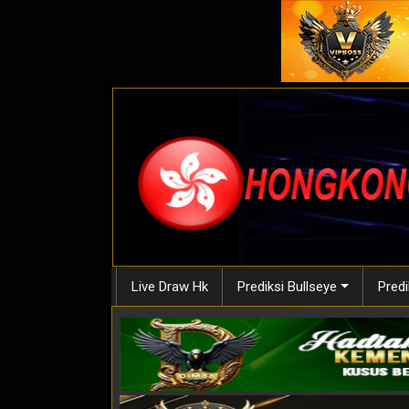
Live Draw Hk
Prediksi Bullseye
Predi