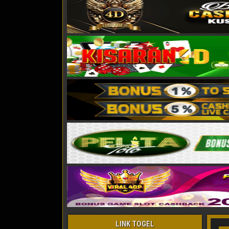
LINK TOGEL