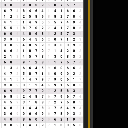
3
0
3
9
0
5
9
5
8
7
5
7
3
6
7
4
8
4
6
4
1
4
1
6
6
3
1
2
3
2
5
8
9
8
8
2
7
8
6
4
1
5
1
4
9
5
5
5
7
4
9
4
5
5
1
8
7
0
2
2
4
1
7
8
6
6
0
6
4
8
6
8
5
2
5
7
3
1
3
9
3
6
4
5
6
2
0
7
1
2
3
3
8
2
4
0
9
9
9
3
0
3
9
3
6
6
3
1
8
7
0
7
1
4
2
0
2
2
1
3
4
5
7
3
1
3
0
8
3
2
6
8
5
9
1
2
8
1
1
7
6
7
4
1
3
4
6
6
4
5
9
6
0
6
6
3
4
7
2
5
8
7
1
8
0
9
0
2
2
4
1
5
4
4
7
9
7
9
0
6
1
7
9
0
9
3
1
2
4
6
9
1
6
8
5
6
9
6
9
7
7
0
7
2
5
8
3
2
6
8
5
2
4
8
7
6
7
9
6
7
4
4
5
9
3
1
8
8
7
2
7
6
8
5
4
8
3
1
4
4
8
3
7
6
4
9
4
3
6
9
0
6
6
9
6
7
8
9
3
3
4
0
4
8
6
0
0
0
6
2
1
9
1
9
0
9
1
4
7
9
7
1
8
3
5
8