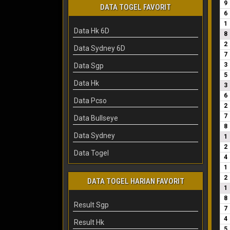
9
DATA TOGEL FAVORIT
6
1
Data Hk 6D
8
2
Data Sydney 6D
7
3
Data Sgp
5
Data Hk
3
6
Data Pcso
2
7
Data Bullseye
8
Data Sydney
1
2
Data Togel
4
1
2
DATA TOGEL HARIAN FAVORIT
1
8
Result Sgp
7
4
Result Hk
5