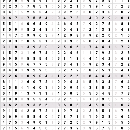
9
0
6
6
4
5
9
1
1
6
0
2
3
5
0
7
5
5
1
1
8
3
2
3
5
7
8
5
1
6
6
0
2
1
3
3
9
1
6
7
2
3
0
4
1
5
2
5
3
4
7
8
9
2
6
8
8
2
3
8
2
8
2
0
6
7
4
7
5
5
4
9
0
4
7
3
1
4
0
2
9
2
0
1
5
5
1
6
0
6
4
9
4
4
6
4
3
7
9
2
7
8
6
8
1
8
0
9
9
8
2
4
8
3
4
0
4
3
7
2
4
3
3
6
4
3
4
4
7
2
9
9
6
3
9
4
2
9
8
8
9
2
2
0
2
1
0
2
8
3
2
8
5
3
1
4
9
0
9
6
6
0
7
8
4
3
2
1
3
1
8
9
3
9
3
0
3
2
5
6
6
3
7
4
4
1
5
7
2
1
5
7
3
1
6
7
4
2
2
2
4
6
1
1
7
9
3
3
2
8
6
9
0
9
5
8
5
4
9
5
1
1
3
4
4
4
4
2
6
6
3
9
4
5
9
6
7
7
5
3
7
3
4
1
5
9
2
3
4
7
2
2
8
4
8
3
9
2
9
5
5
5
2
7
9
7
8
7
5
1
6
4
1
2
2
6
8
0
9
0
4
4
1
2
2
6
8
8
4
4
4
8
6
5
8
1
1
2
6
0
7
3
1
0
9
4
4
8
5
8
3
4
7
6
4
2
5
8
4
1
6
0
1
1
0
0
9
4
4
3
3
8
2
1
7
2
0
1
9
1
3
7
1
1
2
4
0
0
5
5
5
0
4
8
3
7
3
8
0
0
0
3
5
3
4
7
8
2
1
3
4
7
8
9
5
5
1
6
3
6
2
8
9
3
6
6
3
3
6
8
8
7
4
5
8
2
1
0
7
9
1
5
6
2
8
7
3
1
1
9
7
4
2
2
8
5
1
6
7
8
0
6
9
6
5
8
4
0
4
7
8
7
1
8
1
9
3
8
2
6
2
4
7
5
3
4
9
0
1
1
5
7
2
0
2
7
9
1
5
6
5
6
7
1
5
6
1
4
5
0
5
7
7
3
9
3
3
5
7
3
1
8
6