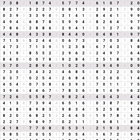
7
3
8
2
1
8
7
4
2
5
7
7
4
2
6
1
0
7
7
2
0
8
2
7
9
3
2
2
7
9
0
8
1
3
4
2
9
2
1
3
9
0
0
3
9
3
3
3
9
0
9
3
1
4
1
5
8
4
4
1
5
9
9
4
9
4
4
6
8
7
8
6
5
9
9
4
4
8
2
6
4
1
9
7
7
8
6
5
2
8
8
6
5
2
9
4
1
5
3
1
2
7
9
6
3
4
4
8
3
4
3
3
8
2
8
4
4
0
4
0
4
8
1
9
9
7
7
1
5
6
5
2
4
4
8
0
6
7
3
1
0
7
0
3
3
8
4
4
7
3
1
7
1
3
9
3
1
2
3
8
2
6
7
4
3
7
1
8
3
1
9
1
8
5
5
2
7
2
9
6
2
8
2
4
9
7
7
6
4
8
4
0
4
0
0
7
8
6
9
2
8
4
3
2
5
1
8
9
9
5
5
7
0
7
2
8
9
4
4
1
0
2
9
2
3
9
4
9
4
0
9
7
3
0
3
3
4
3
2
5
4
6
8
5
4
8
3
2
2
4
5
0
0
3
7
1
0
2
5
4
9
2
6
8
4
3
5
2
0
0
0
1
4
4
5
4
9
0
7
5
8
4
6
3
9
3
3
7
0
1
1
2
7
5
3
9
6
6
4
4
6
7
4
7
8
3
6
9
8
1
4
9
4
6
2
7
2
6
8
5
5
8
7
6
9
8
2
4
6
4
0
4
3
7
4
4
4
1
3
4
7
3
9
4
4
6
5
1
6
7
0
3
8
7
6
8
2
9
4
8
3
8
9
8
3
2
9
8
3
4
7
5
2
5
8
4
1
4
8
2
0
2
6
8
2
1
3
2
4
4
5
9
1
9
7
8
6
6
2
2
2
7
9
9
8
9
7
7
0
2
1
1
2
3
6
8
1
9
8
8
4
1
8
9
7
7
0
8
8
0
5
3
1
4
2
1
9
3
3
8
4
5
8
5
4
2
0
5
5
1
7
0
5
4
9
1
6
7
2
9
5
9