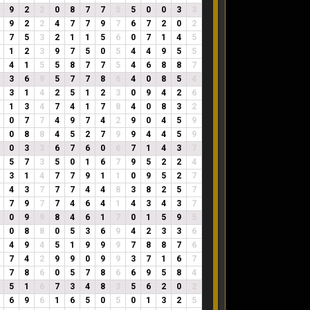
9
2
2
0
8
7
7
5
5
0
0
3
3
9
2
2
4
7
7
9
7
6
7
2
0
2
7
5
3
2
1
1
5
6
0
7
1
4
5
1
2
3
9
7
5
0
5
4
4
9
5
5
4
1
5
5
8
7
7
5
4
6
8
8
7
3
6
9
5
7
7
8
6
4
0
8
5
4
3
1
4
2
5
1
2
3
0
9
4
2
6
1
3
4
7
4
1
7
8
4
0
8
3
2
0
7
7
4
9
7
4
2
9
0
4
5
9
0
8
8
4
5
2
7
9
9
4
4
5
9
0
3
3
6
7
6
0
6
7
1
4
3
7
5
7
3
5
0
1
6
7
9
5
2
2
4
3
1
4
7
7
9
1
1
0
9
5
2
7
4
3
7
7
7
4
4
8
3
8
2
5
7
7
9
7
7
4
6
4
1
4
3
4
3
7
0
9
9
8
4
6
1
7
0
1
5
9
5
0
8
8
0
5
3
6
9
4
2
3
3
6
4
9
4
5
1
9
9
9
7
8
8
7
6
7
4
2
9
9
0
9
9
3
7
1
6
7
7
8
6
0
5
7
8
6
6
9
5
8
4
5
1
6
7
3
4
8
3
5
6
2
0
2
6
9
6
1
6
5
0
5
0
1
3
2
5