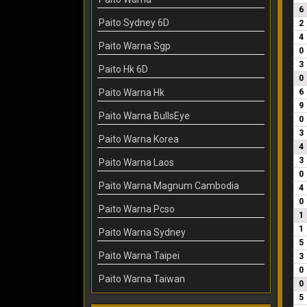
6
Paito Sydney 6D
2
4
Paito Warna Sgp
0
3
Paito Hk 6D
0
Paito Warna Hk
6
9
Paito Warna BullsEye
0
3
Paito Warna Korea
4
3
Paito Warna Laos
0
Paito Warna Magnum Cambodia
4
0
Paito Warna Pcso
1
1
Paito Warna Sydney
5
Paito Warna Taipei
3
0
Paito Warna Taiwan
0
5