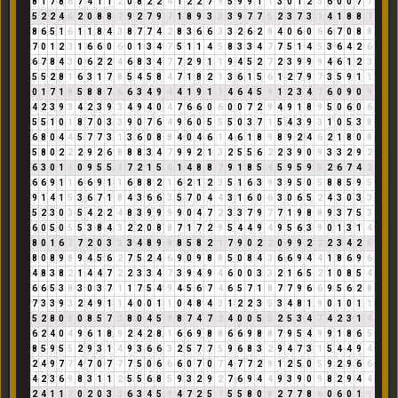
8
1
7
8
6
7
4
1
1
2
0
8
2
2
4
1
2
2
7
9
5
9
9
1
1
3
0
1
2
3
6
0
0
7
7
5
2
2
4
6
2
0
8
8
7
9
2
7
9
7
1
8
9
3
3
3
9
7
7
5
2
3
7
3
1
4
1
8
8
7
8
6
5
1
6
1
1
8
4
3
8
7
7
4
2
8
3
6
6
3
3
2
6
2
8
4
0
6
0
6
6
7
0
8
8
7
0
1
2
3
1
6
6
0
6
0
1
3
4
7
5
1
1
4
5
8
3
3
4
7
7
5
1
4
5
3
6
4
2
6
6
7
8
4
3
0
6
2
2
4
6
8
3
4
7
7
2
9
1
1
9
4
5
2
7
2
3
9
9
9
4
6
1
2
3
5
5
2
8
1
6
3
1
7
8
5
4
5
8
4
7
1
8
2
1
3
6
1
5
6
1
2
7
9
7
3
5
9
1
1
0
1
7
1
8
5
8
8
7
6
6
3
4
9
4
4
1
9
1
1
4
6
4
5
9
1
2
3
4
7
6
0
9
0
9
4
2
3
9
3
4
2
3
9
3
4
9
4
0
4
7
6
6
0
6
0
0
7
2
9
4
9
1
8
9
5
0
6
0
6
5
5
1
0
1
8
7
0
3
3
9
0
7
6
4
9
6
0
5
5
5
0
3
7
1
5
4
3
9
3
1
0
5
3
8
6
8
0
4
4
5
7
7
3
1
3
6
0
8
8
4
0
4
6
1
4
6
1
8
9
8
9
2
4
6
2
1
8
0
8
5
8
0
2
2
2
9
2
6
8
8
8
3
4
7
9
9
2
1
3
2
5
5
6
2
2
3
9
0
9
3
3
2
9
2
6
3
0
1
1
0
9
5
5
1
7
2
1
5
6
1
4
8
8
7
9
1
8
5
4
5
9
5
9
5
2
6
7
4
2
6
6
9
1
1
6
6
9
1
1
6
8
8
2
1
6
2
1
2
3
5
1
6
3
9
3
9
5
0
5
8
8
5
9
5
9
1
4
1
5
3
6
7
1
8
4
3
6
6
3
5
7
0
4
4
3
1
6
0
6
3
0
6
5
2
4
3
0
3
3
5
2
3
0
3
5
4
2
2
4
8
3
9
9
9
9
0
4
7
2
3
3
7
9
7
7
1
9
8
8
9
3
7
5
3
6
0
5
0
5
5
3
8
4
3
2
2
0
8
8
7
1
7
2
9
5
4
4
9
4
9
5
6
3
9
0
1
3
1
4
8
0
1
6
7
7
2
0
3
3
3
4
8
9
8
8
5
8
2
1
7
9
0
2
2
0
9
9
2
2
2
3
4
2
6
8
0
8
9
8
9
4
5
6
2
7
5
2
4
6
9
0
9
8
8
5
0
8
4
3
6
6
9
4
4
1
8
6
9
6
4
8
3
8
2
1
4
4
7
2
2
3
3
4
7
3
9
4
9
4
6
0
0
3
3
2
1
6
5
2
1
0
8
5
4
6
6
5
3
8
3
0
3
7
1
1
7
5
4
9
4
5
6
7
4
6
5
7
1
8
7
7
9
6
6
9
5
6
2
8
7
3
3
9
3
2
4
9
1
1
4
0
0
1
1
0
4
8
4
3
1
2
2
3
5
3
4
8
1
9
0
1
0
1
1
5
2
8
0
8
0
8
5
7
3
8
0
4
5
9
8
7
4
7
2
4
0
0
5
5
2
5
3
4
7
4
2
3
1
4
6
2
4
0
4
9
6
1
8
9
2
4
2
8
1
6
6
9
8
8
6
6
9
8
8
7
9
5
4
9
9
1
8
6
5
8
5
9
5
5
2
9
3
1
4
9
3
6
6
3
2
5
7
7
5
9
6
8
3
2
9
4
7
3
1
5
4
4
9
4
2
4
9
7
7
4
7
0
7
7
7
5
0
6
6
6
0
7
0
7
4
7
7
2
9
1
2
5
0
5
9
2
9
6
6
4
2
3
6
9
8
3
1
1
2
5
5
6
8
5
9
3
2
9
2
7
6
9
4
4
9
3
9
0
9
8
2
9
4
4
2
4
1
1
2
0
2
0
3
3
6
3
4
5
9
4
7
2
5
7
5
5
8
0
8
2
7
7
8
6
0
6
0
1
1