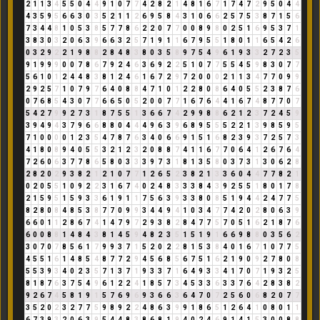
2
1
1
3
4
5
5
0
4
4
9
1
0
7
7
4
2
8
2
1
4
8
1
6
7
1
7
4
7
2
9
5
0
4
4
4
3
5
9
5
6
6
3
0
3
5
2
1
1
2
6
9
5
8
4
3
1
0
6
6
2
5
7
5
3
8
7
1
5
6
7
3
4
4
8
1
0
5
3
8
5
7
7
8
6
2
2
0
7
7
0
0
8
9
8
0
2
5
1
6
9
5
3
7
1
3
8
3
0
3
2
0
6
3
9
6
6
3
2
5
7
1
9
1
1
6
7
9
5
5
1
8
0
1
1
6
5
4
2
6
0
3
2
9
2
2
1
9
8
8
2
8
4
8
3
8
0
3
5
8
9
7
5
4
9
6
1
9
3
3
2
7
2
3
5
9
1
9
9
9
0
0
7
8
6
7
9
2
4
6
3
6
9
2
2
5
1
0
7
7
5
5
4
5
9
8
3
0
7
7
5
6
1
0
1
2
4
4
8
3
8
1
2
4
6
1
6
7
2
9
7
2
0
0
0
2
1
1
3
4
7
7
0
9
9
2
9
2
5
7
1
0
7
9
7
6
4
0
8
8
4
7
1
0
1
2
2
8
0
8
6
4
0
5
5
2
3
8
7
6
0
7
6
8
5
4
3
0
7
7
6
6
5
0
5
2
0
0
7
7
1
6
7
6
4
4
1
6
7
4
8
7
7
0
7
5
4
2
7
9
9
2
7
3
1
8
7
5
5
1
3
6
6
7
4
2
9
9
8
8
6
2
1
2
3
7
2
4
5
9
3
9
4
9
4
3
7
9
6
6
8
8
0
4
4
4
9
6
3
9
6
8
9
5
5
5
2
2
1
3
9
8
5
9
5
7
1
0
0
0
0
1
2
3
5
4
7
8
7
6
3
4
0
6
6
9
1
5
1
6
8
2
3
9
3
7
2
5
7
3
4
1
8
0
8
9
4
0
5
5
3
2
1
2
3
2
0
8
8
7
4
1
1
6
7
7
0
6
4
1
2
6
7
6
4
7
2
6
0
6
3
7
7
8
6
5
8
0
3
3
3
9
7
3
1
8
1
3
5
8
0
3
7
3
1
3
0
6
2
8
2
8
2
0
2
9
3
8
2
1
2
1
0
7
7
1
2
6
5
2
3
8
2
1
3
3
6
0
4
4
7
7
8
2
1
0
2
0
5
5
1
0
9
2
2
3
1
6
7
4
0
2
4
8
3
3
3
8
4
3
9
2
5
5
1
8
0
1
7
8
2
1
5
9
5
1
5
9
3
3
6
1
9
1
1
7
5
6
3
9
3
3
8
0
8
5
1
9
4
4
2
4
7
7
5
8
2
8
0
8
4
8
5
3
8
7
7
0
9
9
3
4
4
9
4
1
0
3
4
7
7
4
2
0
2
8
0
6
3
9
6
6
0
1
1
2
8
6
7
4
1
4
7
9
7
2
9
3
8
2
8
4
7
7
5
7
0
5
1
6
2
1
8
7
6
6
0
0
8
8
1
4
8
4
3
8
1
4
5
9
4
8
2
3
5
1
5
1
9
1
6
6
9
8
8
0
3
5
6
2
3
0
7
0
7
8
5
6
1
7
9
9
3
7
1
5
2
0
2
2
8
1
5
3
8
4
0
1
6
7
1
0
7
7
5
4
5
5
1
6
1
4
8
5
4
8
7
7
2
9
4
5
6
8
5
6
7
5
1
6
2
1
9
0
9
2
7
8
0
8
5
5
3
9
3
4
0
2
3
5
7
1
3
7
1
9
3
3
7
1
6
4
9
3
3
4
1
7
0
7
1
9
3
2
5
8
1
8
7
6
3
7
5
4
9
6
1
2
2
4
1
8
5
7
3
4
5
3
3
6
3
3
7
6
4
2
8
3
8
2
9
2
6
7
4
5
8
1
9
1
5
7
6
9
6
9
3
6
6
3
6
4
7
0
7
2
5
6
0
6
8
2
0
7
7
3
5
2
0
2
3
2
7
7
5
9
8
9
2
2
4
8
6
3
9
9
1
8
6
5
1
2
6
4
1
0
8
0
1
1
6
7
3
9
3
2
0
6
3
9
5
4
4
8
3
8
6
8
1
9
4
0
2
4
6
9
1
4
1
5
3
0
0
8
8