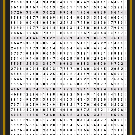
2
0
5
0
5
3
1
5
4
9
9
4
2
0
2
4
1
9
1
1
8
2
4
2
6
6
8
1
1
2
6
4
5
1
6
0
6
1
8
9
8
4
6
7
4
7
6
1
3
4
2
6
0
1
1
1
3
6
1
7
5
9
0
6
6
3
2
2
9
2
0
7
2
6
8
3
3
4
0
4
3
0
2
2
4
0
9
0
4
4
1
7
0
6
6
6
5
5
0
5
0
6
4
4
8
9
5
8
8
7
4
1
7
7
5
8
6
6
9
6
8
1
0
4
4
8
0
9
3
3
3
4
3
4
7
6
6
0
4
4
8
8
1
0
1
0
0
4
4
8
0
9
9
0
9
2
2
4
2
6
7
4
3
0
3
3
8
9
0
9
7
7
8
0
8
3
0
9
0
9
1
9
7
7
5
3
9
1
4
5
8
8
9
3
3
4
2
8
8
7
0
8
6
2
8
7
9
9
4
4
0
4
6
6
3
1
0
6
6
3
7
8
8
1
9
0
2
6
2
8
1
6
6
7
4
3
6
4
4
8
3
7
6
7
4
3
0
8
8
7
4
1
4
6
1
9
1
2
2
4
3
2
9
9
9
3
0
8
9
8
8
6
9
9
9
3
6
1
1
2
0
6
4
2
6
3
5
1
3
4
8
5
3
4
7
6
7
8
1
9
5
4
0
1
1
4
2
2
2
4
1
4
0
0
0
2
4
9
9
9
1
4
7
3
1
0
6
1
4
5
9
6
6
4
1
6
5
4
0
4
6
7
3
4
7
3
3
1
1
2
0
7
5
7
3
0
1
9
9
9
0
6
1
5
6
8
7
7
1
8
3
1
8
1
9
8
9
5
1
6
8
8
1
8
9
5
5
1
4
5
9
4
4
8
3
5
7
4
7
2
4
6
2
5
7
8
4
8
8
7
2
9
2
9
2
8
9
3
3
6
5
5
0
5
5
2
9
9
3
3
3
9
0
7
7
8
9
6
3
9
0
8
8
3
2
8
6
0
0
0
9
7
2
2
4
2
7
0
8
8
8
2
0
4
4
5
5
0
3
3
7
7
8
7
6
0
7
6
0
6
3
0
4
5
9
2
0
5
2
7
4
5
8
5
4
2
7
8
8
7
4
7
2
5
7
8
4
0
2
2
4
4
8
9
8
4
7
1
8
9
6
6
0
0
0
1
6
4
6
1
9
4
0
0
0
1
7
9
8
8
3
7
7
0
7
4
9
2
2
4
9
1
0
0
0
7
6
3
6
9
9
5
5
6
2
1
9
3
3
6
8
9
7
3
1
3
6
0
6
6
8
0
7
7
5
2
3
7
7
5
6
1
8
3
2
4
0
6
1
7
0
5
7
4
2
1
5
0
0
0
1
7
7
2
9
2
5
1
1
2
5
3
9
4
4
0
6
9
8
8
4
6
8
8
7
2
2
9
6
6
1
9
9
8
8
6
2
8
2
1
5
8
4
9
4
1
6
9
0
9
4
1
1
5
6
8
8
1
3
4
9
1
7
5
3
3
9
9
3
3
4
1
0
3
3
4
3
4
3
7
5
2
3
0
3
0
5
3
5
8
7
0
7
1
8
8
2
5
9
5
9
2
4
9
4
5
9
3
2
5
7
2
7
0
7
6
0
7
6
4
0
2
0
2
2
7
3
8
3
2
4
2
8
0
8
8
4
8
5
4
4
0
1
0
1
8
6
7
2
9
4
7
2
1
3
2
6
0
6
6
4
0
3
5
8
1
4
3
6
9
7
3
6
0
6
5
5
6
2
8
3
4
6
5
2
3
3
5
1
6
8
5
0
4
4
4
5
1
1
2
9
5
5
8
4
1
7
7
8
6
6
1
5
9
5
8
3
1
3
4
4
3
7
7
5
6
8
9
1
1
5
9
9
2
2
5
6
9
6
6
8
9
2
8
1
1
8
8
4
3
5
7
0
6
6
6
4
9
4
4
0
2
5
4
9
4
0
7
6
4
0
4
4
8
3
2
0
1
6
7
9
0
4
0
4
7
8
6
6
3
5
4
8
6
5
7
1
1
8
9