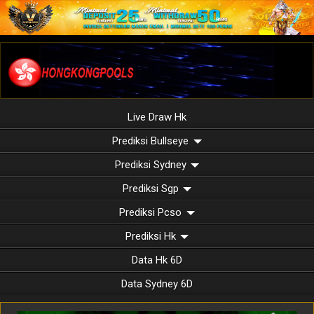
Live Draw Hk
Prediksi Bullseye
Prediksi Sydney
Prediksi Sgp
Prediksi Pcso
Prediksi Hk
Data Hk 6D
Data Sydney 6D