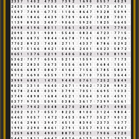
2
3
3
7
1
1
4
0
2
2
4
7
3
3
6
7
3
9
2
2
1
6
9
0
9
0
5
5
7
3
4
0
2
9
2
2
4
3
5
8
8
9
5
8
4
8
5
5
4
9
0
7
8
5
4
8
0
7
7
5
6
5
7
3
1
4
7
0
1
1
1
5
9
7
7
7
4
9
0
9
6
7
7
5
3
1
1
0
6
6
8
6
4
7
2
9
3
2
8
1
5
0
9
9
9
3
4
6
8
5
1
8
4
6
1
4
4
3
9
3
5
7
0
9
9
6
4
6
7
4
3
8
2
8
1
7
0
0
1
1
1
1
3
9
3
8
9
3
0
3
3
4
8
7
6
9
0
6
0
6
5
9
2
0
2
1
8
2
5
7
6
6
4
5
9
4
9
9
8
8
4
1
9
6
6
8
0
1
1
2
1
0
6
1
7
6
0
3
4
7
4
1
9
9
9
7
7
9
0
9
2
0
9
5
5
9
3
3
1
4
9
0
8
1
9
5
5
4
0
4
0
8
3
4
7
4
7
2
3
5
7
7
1
5
6
8
5
0
8
8
6
8
7
5
3
9
8
4
4
8
4
6
7
8
6
7
1
6
1
7
6
0
0
7
7
9
7
2
6
8
7
7
0
2
2
8
9
2
3
5
7
4
3
8
2
2
7
1
1
2
4
3
3
7
1
8
7
8
6
5
0
2
9
2
2
1
6
5
7
3
5
1
6
6
3
8
4
2
1
3
0
0
4
6
1
2
4
0
1
1
6
0
2
3
5
5
8
7
2
9
0
6
5
1
6
1
3
7
6
4
0
2
1
9
1
5
4
0
6
6
3
6
2
2
4
1
6
7
0
7
8
1
9
9
9
5
3
6
2
8
7
0
7
7
5
6
5
9
5
5
5
2
1
8
9
1
5
5
9
5
4
9
1
1
2
7
1
7
3
1
8
8
5
2
7
2
8
3
0
3
3
6
7
3
1
0
5
5
6
2
6
5
9
1
1
0
6
8
4
3
1
5
4
1
5
5
6
0
6
6
6
8
8
7
6
0
8
6
7
4
4
1
6
4
1
7
1
5
6
2
5
7
8
5
4
5
8
3
9
3
8
7
1
2
3
6
6
9
0
9
6
5
5
9
5
1
7
9
0
9
6
7
1
0
1
7
5
5
6
2
3
6
4
4
8
3
9
9
9
9
6
8
8
1
9
1
4
7
5
3
9
4
4
8
3
0
7
6
1
7
7
2
5
2
7
5
8
4
9
4
8
0
2
5
7
3
3
1
0
1
9
6
4
0
4
2
6
7
1
8
9
0
6
2
8
7
3
2
8
1
9
8
9
2
2
9
0
7
8
6
2
4
4
8
3
0
3
5
9
5
3
7
9
0
9
7
0
5
1
6
6
6
9
5
5
1
0
3
3
6
3
7
4
9
4
4
8
9
8
8
1
6
8
4
3
4
5
2
1
3
5
0
6
4
1
3
1
4
0
4
4
5
9
1
1
0
3
7
7
5
9
7
5
0
5
5
0
9
5
5
0
3
8
6
5
3
6
1
7
8
7
3
9
9
9
6
5
6
1
7
4
2
9
9
9
7
9
4
2
6
0
0
4
8
3
4
2
7
0
7
2
8
4
7
2
8
4
7
1
8
4
9
8
5
4
3
2
0
2
2
9
2
1
7
8
0
5
5
7
3
8
2
2
5
7
8
1
0
0
0
3
1
2
4
6
9
8
0
4
4
6
4
6
3
9
9
0
5
7
3
1
4
7
2
9
3
4
5
3
8
0
6
7
7
5
3
5
2
7
9
9
0
1
2
3
1
4
1
6
7
2
9
8
1
9
3
9
4
7
2
4
5
1
0
1
8
3
9
0
9
2
3
7
3
1
1
0
7
7
5
1
9
9
3
3
2
2
9
0
9
8
4
6
1
7
2
7
9
1
1
5
3
5
7
3
9
3
1
6
7
9
4
4
7
2
1
2
5
9
5
6
8
1
5
6
4
9
0
0
0
8
8
7
5
3
5
3
2
1
3
7
9
0
6
6
4
7
2
0
2
5
4
4
3
7
1
8
1
1
2
6
6
4
7
2
4
0
2
6
8
6
1
3
3
6
5
5
1
7
8
2
9
3
2
5