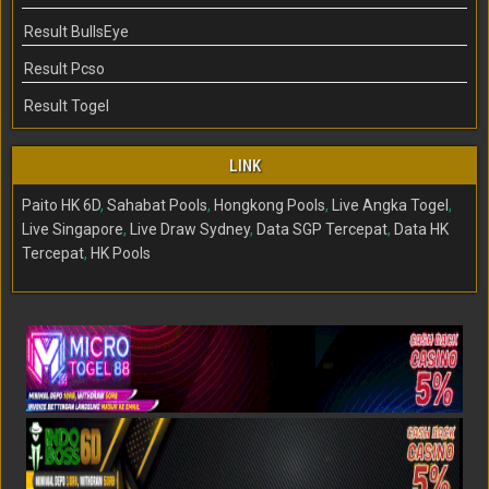
Result BullsEye
Result Pcso
Result Togel
LINK
Paito HK 6D
,
Sahabat Pools
,
Hongkong Pools
,
Live Angka Togel
,
Live Singapore
,
Live Draw Sydney
,
Data SGP Tercepat
,
Data HK
Tercepat
,
HK Pools