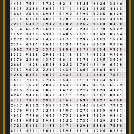
1
4
9
9
9
7
5
9
1
1
3
7
3
0
3
5
2
1
3
4
9
5
2
5
7
9
1
2
6
8
3
3
4
6
1
1
8
0
3
3
2
3
3
0
3
5
0
6
9
6
4
0
1
1
2
4
8
3
1
4
1
3
2
5
7
4
8
1
3
4
1
6
6
3
9
2
5
6
4
1
6
9
9
5
5
5
1
9
2
2
5
9
9
0
9
0
2
0
5
5
8
1
2
8
1
7
1
1
4
5
5
7
0
8
8
6
8
6
5
2
4
7
0
0
0
9
5
4
7
2
2
9
0
6
6
4
9
6
8
5
7
2
1
1
2
5
4
1
7
8
0
9
4
2
6
8
0
0
2
2
3
2
6
2
8
9
6
8
0
8
8
4
5
0
5
6
5
5
4
9
6
6
8
2
1
0
6
9
8
8
5
9
4
2
6
5
2
3
0
3
6
3
7
0
7
5
0
2
2
4
8
8
6
2
8
3
0
8
5
4
6
3
3
0
3
0
4
8
6
5
7
0
2
6
8
3
3
6
3
9
0
2
6
4
1
9
2
7
2
9
3
7
0
4
4
8
4
2
7
9
2
8
7
3
1
3
2
9
2
2
7
1
8
2
1
1
5
8
8
7
2
0
1
4
5
4
1
9
1
1
8
6
4
0
4
4
3
3
1
4
1
1
6
7
4
6
6
3
0
3
9
0
7
6
4
4
6
6
2
8
7
0
4
2
6
0
3
4
3
7
5
9
5
9
5
9
0
7
7
5
0
7
5
4
9
9
3
3
5
8
9
0
3
0
3
9
2
3
8
2
2
8
8
3
2
3
3
1
8
9
5
5
1
7
8
8
3
3
2
5
9
7
3
6
9
8
0
7
6
4
2
3
1
6
7
1
3
7
7
5
5
6
1
9
1
9
3
7
6
4
1
0
9
5
5
3
5
0
0
0
2
6
6
5
2
1
8
2
8
1
6
5
4
8
3
6
2
2
2
4
9
7
8
0
8
4
4
1
0
1
6
7
0
8
8
7
9
8
0
8
9
5
0
2
2
2
2
9
9
9
0
4
3
3
6
7
6
6
4
1
0
3
6
4
1
8
0
1
1
2
3
2
4
6
1
0
4
3
3
6
4
8
7
7
5
7
4
3
5
8
0
5
1
7
8
1
8
8
4
3
7
5
1
1
2
3
4
1
9
1
7
1
3
5
8
0
7
9
6
6
6
4
4
9
4
6
9
1
8
9
9
1
3
3
6
5
1
9
1
1
5
4
9
8
8
1
5
7
8
6
2
8
3
0
3
4
6
3
9
3
8
0
0
7
7
3
5
9
6
6
6
6
7
2
9
1
2
1
6
7
7
7
2
4
6
1
0
2
3
5
1
4
7
2
9
0
2
2
7
9
8
1
2
3
5
4
4
2
5
7
4
2
4
9
4
9
4
2
8
1
3
0
7
7
5
4
0
1
0
1
0
2
6
6
3
1
0
8
7
6
0
3
4
1
5
4
3
0
9
9
7
8
0
0
0
2
9
5
3
8
2
3
6
8
5
5
6
3
0
3
3
2
2
7
9
6
0
6
8
5
2
4
0
7
7
8
2
2
2
4
1
5
5
4
9
0
7
9
4
4
3
0
4
0
4
6
2
4
7
2
7
3
9
2
2
3
0
7
6
4
9
1
5
7
3
3
2
7
1
8
8
1
8
7
6
3
2
7
6
4
2
8
5
5
1
6
9
8
1
9
4
6
1
3
4
7
7
9
6
6
1
6
0
7
7
4
7
3
3
6
6
6
9
1
1
4
6
3
9
3
0
8
4
3
7
5
4
9
8
8
9
5
5
2
7
5
9
9
3
3
6
0
2
2
4
0
7
3
2
5
1
9
2
9
2
2
3
0
0
0
1
7
2
9
2
5
1
1
3
4
9
1
6
3
9
2
1
7
1
8
8
2
9
1
1
5
8
8
4
3
7
5
5
0
5
6
9
1
3
4
4
7
9
1
1
3
6
1
4
5
0
5
9
8
8
8
5
1
9
1
1
0
0
6
6
8
4
5
4
9