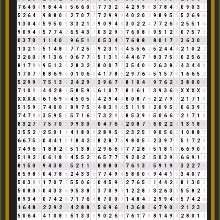
7
6
4
0
4
9
8
4
4
8
5
6
6
0
6
7
7
3
2
5
4
2
9
9
9
3
7
8
4
3
0
9
0
3
3
5
2
6
4
1
9
8
8
0
8
2
7
0
7
7
7
2
9
9
9
4
0
2
0
2
9
8
9
5
5
5
2
6
9
6
1
3
0
4
4
5
9
5
0
5
3
3
2
1
3
9
0
9
4
4
3
0
2
2
4
7
7
2
6
8
2
5
5
1
6
9
0
9
4
4
5
7
7
4
2
6
5
4
3
7
0
3
2
9
2
7
6
0
8
8
9
5
1
2
3
0
7
5
7
3
0
3
7
0
7
1
1
4
0
4
9
6
5
1
6
0
5
3
4
7
7
6
8
8
7
8
0
1
7
8
3
6
3
0
3
1
3
2
1
3
5
1
4
8
3
7
7
2
5
7
9
2
3
1
4
4
5
5
6
2
5
2
4
4
8
2
1
0
2
2
3
2
6
0
6
9
1
3
6
9
0
6
7
7
5
5
1
3
1
4
4
4
6
7
4
8
3
7
5
3
0
2
5
6
2
8
1
7
1
8
9
5
1
3
4
2
8
3
2
5
8
0
0
7
7
3
5
4
0
4
2
6
3
8
2
4
3
4
4
8
1
7
0
7
7
8
8
6
9
6
0
1
0
6
6
4
1
7
8
6
2
9
7
6
4
5
1
5
7
3
1
6
6
5
2
5
2
9
9
9
7
5
1
3
4
2
4
2
9
2
3
9
6
7
4
8
1
0
4
4
9
7
6
2
8
3
8
0
0
0
7
1
0
1
1
4
4
2
8
1
5
8
5
9
5
6
1
0
7
7
8
1
6
1
7
3
9
3
6
9
X
X
X
X
X
X
X
X
X
X
6
1
6
9
6
4
5
0
5
5
4
2
9
4
4
8
0
8
7
6
2
2
7
9
7
2
1
7
1
8
5
1
5
9
5
7
4
0
0
0
8
9
7
5
3
4
8
3
1
4
5
1
1
9
1
2
0
9
5
5
0
6
3
9
3
7
4
7
1
8
3
5
9
5
5
5
7
1
6
7
7
3
2
1
3
8
5
3
9
3
5
0
6
6
3
2
1
7
1
8
8
3
2
7
9
7
5
7
0
7
9
9
3
0
3
0
4
7
6
4
2
0
8
7
6
6
0
2
2
4
1
3
1
8
9
3
5
5
2
7
2
5
0
1
1
4
1
8
0
8
2
8
9
5
5
2
3
2
5
7
9
0
5
6
2
1
0
8
8
7
6
6
7
5
3
0
4
4
1
5
1
8
4
2
6
8
2
8
7
6
9
8
0
5
5
2
3
9
7
7
5
1
7
2
9
7
4
9
6
6
1
8
8
2
1
5
1
3
8
2
2
9
6
6
3
7
7
2
8
1
5
1
8
1
9
6
6
9
0
9
5
1
9
2
2
0
6
1
8
9
4
5
5
2
7
6
5
7
7
5
9
2
0
2
2
5
0
3
9
3
6
6
9
1
1
8
1
5
0
5
9
4
3
8
2
5
2
1
1
2
8
8
8
0
8
7
6
1
3
4
5
9
1
9
1
3
2
2
7
9
8
5
9
8
8
0
4
7
8
6
2
4
3
3
6
7
7
4
9
4
5
8
0
0
0
9
4
4
1
5
3
4
0
7
7
5
0
3
1
4
1
7
0
7
7
5
5
0
6
6
0
4
5
9
5
2
7
6
5
2
1
4
4
2
6
8
1
3
0
3
5
0
8
0
8
0
4
3
3
6
9
5
3
8
2
3
7
0
9
9
1
2
2
8
1
3
2
6
3
9
5
5
8
2
1
8
9
3
4
7
0
7
4
2
6
7
1
7
6
4
8
7
0
0
0
1
4
8
4
3
2
9
9
4
4
5
7
4
2
6
1
6
4
8
3
2
2
9
2
2
4
2
8
8
7
5
6
9
6
6
1
3
6
8
5
6
7
9
0
9
2
1
2
3
5
5
0
6
4
1
4
1
0
8
8
6
1
3
3
6
9
0
2
6
8
7
6
1
7
8
8
1
4
9
4
2
8
0
1
1