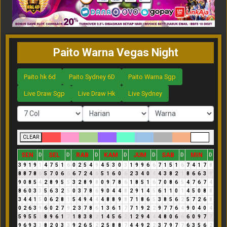
Paito Warna Vegas Night
Paito hk 6d
Paito Sydney 6D
Paito Warna Sgp
Live Draw Sgp
Live Draw Hk
Live Sydney
CLEAR
SEN
SEL
RAB
KAM
JUM
SAB
MIN
D
D
D
D
D
D
D
3
9
1
9
1
4
7
5
1
6
0
2
5
4
9
4
5
3
0
3
1
9
9
6
6
7
1
5
1
6
7
4
1
7
8
8
8
7
8
6
5
7
0
6
6
6
7
2
4
6
5
1
6
0
6
2
3
4
0
4
4
3
8
2
1
8
6
6
3
9
9
0
8
5
4
2
8
9
5
5
3
2
8
9
8
0
9
7
8
6
1
8
5
1
6
7
0
8
6
5
4
7
6
7
4
8
6
0
3
3
5
6
3
2
5
0
3
7
8
6
9
0
4
4
8
2
9
1
4
5
6
1
1
0
1
4
5
0
8
8
3
4
4
1
5
0
6
2
8
1
5
4
9
4
4
4
8
8
9
8
7
1
8
6
5
3
8
5
6
2
5
7
2
6
8
0
2
6
3
9
6
0
2
7
9
2
3
7
8
6
1
3
6
1
7
7
1
9
2
2
9
7
7
6
4
9
0
4
0
4
5
9
5
5
1
8
9
6
1
7
1
8
3
8
2
1
4
5
6
2
1
2
9
4
4
4
8
0
6
6
6
0
9
7
7
9
6
9
3
3
8
2
0
3
3
9
2
6
5
2
2
5
8
8
7
4
4
9
2
2
3
7
9
7
7
6
3
5
6
2