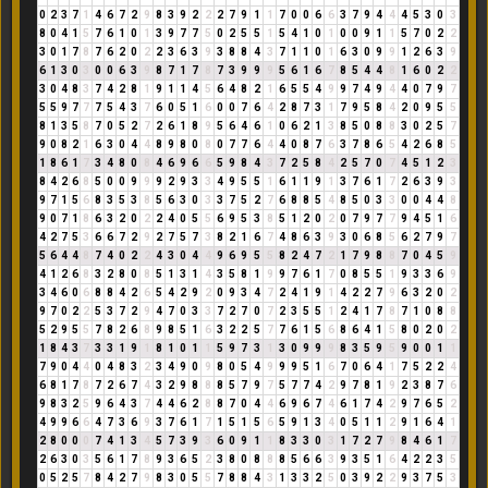
0
2
3
7
1
4
6
7
2
9
8
3
9
2
2
2
7
9
1
1
7
0
0
6
6
3
7
9
4
4
4
5
3
0
3
8
0
4
1
5
7
6
1
0
1
3
9
7
7
5
0
2
5
5
1
5
4
1
0
1
0
0
9
1
1
5
7
0
2
2
3
0
1
7
8
7
6
2
0
2
2
3
6
3
9
3
8
8
4
3
7
1
1
0
1
6
3
0
9
9
1
2
6
3
9
6
1
3
0
3
0
0
6
3
9
8
7
1
7
8
7
3
9
9
9
5
6
1
6
7
8
5
4
4
8
1
6
0
2
2
3
0
4
8
3
7
4
2
8
1
9
1
1
4
5
6
4
8
2
1
6
5
5
4
9
9
7
4
9
4
4
0
7
9
7
5
5
9
7
7
7
5
4
3
7
6
0
5
1
6
0
0
7
6
4
2
8
7
3
1
7
9
5
8
4
2
0
9
5
5
8
1
3
5
8
7
0
5
2
7
2
6
1
8
9
5
6
4
6
1
0
6
2
1
3
8
5
0
8
8
3
0
2
5
7
9
0
8
2
1
6
3
0
4
4
8
9
8
0
8
0
7
7
6
4
4
0
8
7
6
3
7
8
6
5
4
2
6
8
5
1
8
6
1
7
3
4
8
0
8
4
6
9
6
6
5
9
8
4
3
7
2
5
8
4
2
5
7
0
7
4
5
1
2
3
8
4
2
6
8
5
0
0
9
9
9
2
9
3
3
4
9
5
5
1
6
1
1
9
1
3
7
6
1
7
2
6
3
9
3
9
7
1
5
6
8
3
5
3
8
5
6
3
0
3
3
7
5
2
7
6
8
8
5
4
8
5
0
3
3
0
0
4
4
8
9
0
7
1
8
6
3
2
0
2
2
4
0
5
5
6
9
5
3
8
5
1
2
0
2
0
7
9
7
7
9
4
5
1
6
4
2
7
5
3
6
6
7
2
9
2
7
5
7
3
8
2
1
6
7
4
8
6
3
9
3
0
6
8
5
6
2
7
9
7
5
6
4
4
8
7
4
0
2
2
4
3
0
4
4
9
6
9
5
5
8
2
4
7
2
1
7
9
8
8
7
0
4
5
9
4
1
2
6
8
3
2
8
0
8
5
1
3
1
4
3
5
8
1
9
9
7
6
1
7
0
8
5
5
1
9
3
3
6
9
3
4
6
0
6
8
8
4
2
6
5
4
2
9
2
0
9
3
4
7
2
4
1
9
1
4
2
2
7
9
6
3
2
0
2
9
7
0
2
2
5
3
7
2
9
4
7
0
3
3
7
2
7
0
7
2
3
5
5
1
2
4
1
7
8
7
1
0
8
8
5
2
9
5
5
7
8
2
6
8
9
8
5
1
6
3
2
2
5
7
7
6
1
5
6
8
6
4
1
5
8
0
2
0
2
1
8
4
3
7
3
3
1
9
1
8
1
0
1
1
5
9
7
3
1
3
0
9
9
9
8
3
5
9
5
9
0
0
1
1
7
9
0
4
4
0
4
8
3
2
3
4
9
0
9
8
0
5
4
9
9
9
5
1
6
7
0
6
4
1
7
5
2
2
4
6
8
1
7
8
7
2
6
7
4
3
2
9
8
8
8
5
7
9
7
5
7
7
4
2
9
7
8
1
9
2
3
8
7
6
9
8
3
2
5
9
6
4
3
7
4
4
6
2
8
8
7
0
4
4
6
9
6
7
4
6
1
7
4
2
9
7
6
5
2
4
9
9
6
6
4
7
3
6
9
3
7
6
1
7
1
5
1
5
6
5
9
1
3
4
0
5
1
1
2
9
1
6
4
1
2
8
0
0
0
7
4
1
3
4
5
7
3
9
3
6
0
9
1
1
8
3
3
0
3
1
7
2
7
9
8
4
6
1
7
2
6
3
0
3
5
6
1
7
8
9
3
6
5
2
3
8
0
8
8
8
5
6
6
3
9
3
5
1
6
4
2
2
3
5
0
5
2
5
7
8
4
2
7
9
8
3
0
5
5
7
8
8
4
3
1
3
3
2
5
0
3
9
2
2
9
3
7
5
3