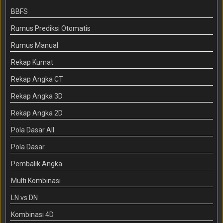
BBFS
Rumus Prediksi Otomatis
Rumus Manual
Rekap Kumat
Rekap Angka CT
Rekap Angka 3D
Rekap Angka 2D
Pola Dasar All
Pola Dasar
Pembalik Angka
Multi Kombinasi
LN vs DN
Kombinasi 4D