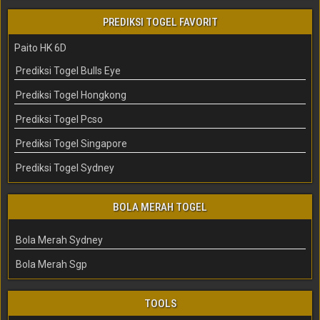
PREDIKSI TOGEL FAVORIT
Paito HK 6D
Prediksi Togel Bulls Eye
Prediksi Togel Hongkong
Prediksi Togel Pcso
Prediksi Togel Singapore
Prediksi Togel Sydney
BOLA MERAH TOGEL
Bola Merah Sydney
Bola Merah Sgp
TOOLS