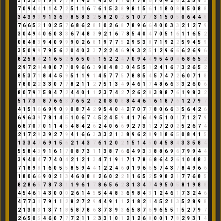
3
1
3
3
6
1
9
9
7
7
9
1
4
5
9
4
5
0
7
7
6
7
7
8
6
7
0
4
2
6
2
2
5
9
5
7
0
9
4
4
1
1
4
7
2
5
1
1
6
7
6
1
5
3
8
9
8
1
5
6
1
1
8
0
8
8
5
0
8
8
3
4
3
9
3
9
1
3
6
9
8
5
8
3
2
5
8
2
0
2
5
1
0
7
7
3
1
5
0
5
0
6
4
4
8
7
6
6
5
2
1
0
2
5
7
6
8
6
2
8
1
0
2
6
8
7
8
9
6
6
4
0
0
3
3
2
1
2
7
9
3
0
4
9
4
0
6
0
3
3
6
7
4
8
3
9
2
1
6
7
8
5
4
0
4
7
0
5
1
6
1
1
6
5
2
0
8
4
8
3
9
4
0
9
9
9
0
2
6
8
1
9
7
7
5
2
9
5
3
8
7
1
9
2
2
5
9
4
5
9
3
5
0
9
9
7
9
5
6
2
0
4
0
3
3
7
2
2
4
6
9
9
3
2
5
1
2
9
6
6
6
2
6
9
6
8
2
5
8
4
2
1
6
5
2
5
6
5
0
5
1
5
2
2
4
7
0
9
4
4
9
5
4
0
4
6
8
6
5
2
2
9
7
2
9
4
8
0
7
7
0
9
6
6
3
9
0
4
8
3
0
4
5
5
1
2
4
1
6
7
3
2
6
5
2
8
5
3
7
1
8
4
4
5
9
5
1
1
9
1
4
5
7
7
5
7
8
8
5
4
5
7
4
7
2
6
0
7
1
8
7
8
0
2
2
3
3
0
7
7
8
2
1
1
2
7
5
1
3
4
9
4
6
1
7
4
8
6
6
3
3
2
6
0
6
8
0
7
9
7
5
8
4
7
2
4
4
0
1
1
2
3
7
4
2
7
2
6
2
8
3
8
8
7
6
1
9
8
3
2
5
1
7
3
1
8
7
6
6
3
7
6
5
2
7
2
0
8
0
8
8
4
4
6
1
6
1
8
7
6
1
2
7
9
7
4
1
5
1
6
6
9
9
0
9
0
8
7
4
2
9
5
4
0
4
2
7
0
7
7
8
0
6
6
3
5
6
4
2
6
6
9
6
3
9
7
8
1
4
5
1
0
6
7
4
5
2
4
5
9
4
1
7
6
4
9
5
1
0
1
7
1
2
7
9
6
8
7
0
7
0
1
1
4
5
4
8
4
2
6
2
4
0
6
6
9
2
7
3
1
2
7
2
0
2
5
2
6
7
4
2
1
7
2
9
3
9
2
7
9
4
1
6
6
3
3
3
2
1
3
8
9
6
2
8
9
1
8
6
5
0
8
4
1
5
1
3
3
4
7
6
9
1
5
6
2
1
4
3
7
6
1
2
0
2
1
5
1
4
5
0
4
5
8
4
3
3
5
8
4
5
5
8
4
3
9
1
6
1
7
0
8
7
3
1
1
3
8
7
6
6
4
9
3
3
8
8
6
9
6
7
9
9
4
4
3
9
4
0
4
7
7
4
0
4
2
1
2
1
3
4
7
1
9
1
7
1
7
8
6
8
6
4
2
6
1
0
4
8
3
7
1
8
9
8
1
6
0
5
5
8
5
9
4
4
1
2
2
4
6
0
1
9
6
6
5
7
4
3
7
8
4
9
6
6
1
8
0
6
6
9
0
2
1
3
4
6
0
8
8
2
6
0
2
2
1
1
6
5
2
5
9
8
2
1
7
7
6
8
5
8
2
8
6
5
7
8
7
3
1
1
9
6
1
7
8
6
5
6
2
3
1
3
4
7
4
9
5
0
5
8
1
9
8
8
4
5
4
6
1
4
3
0
0
0
2
6
1
4
5
5
4
4
8
3
6
9
8
4
3
1
2
4
6
1
7
3
2
4
6
4
7
7
3
1
7
9
1
1
2
8
2
7
2
9
4
4
9
1
1
2
1
8
2
1
4
5
2
1
3
5
2
8
9
8
2
1
3
0
3
1
3
7
1
8
5
8
7
8
6
3
7
3
9
3
6
5
8
7
6
9
6
5
5
1
5
2
7
9
7
2
6
5
0
5
4
6
0
7
7
7
2
1
1
2
3
3
1
0
1
2
1
2
6
8
0
0
1
7
8
2
9
3
1
4