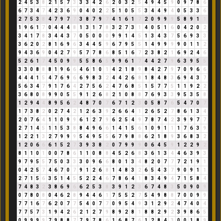
2
4
5
3
8
2
1
5
7
3
3
3
4
2
6
2
0
3
2
5
4
9
4
5
9
0
9
7
8
6
6
7
3
4
7
4
2
3
6
9
0
4
0
2
2
5
1
0
5
5
3
4
4
9
4
0
5
3
3
6
2
7
5
3
8
4
7
9
7
7
3
8
7
9
7
4
1
6
1
7
2
0
9
9
9
5
8
9
1
1
1
9
6
1
7
0
4
4
4
8
1
3
1
7
8
3
2
7
3
1
4
0
5
1
6
0
4
2
0
2
3
4
1
7
8
3
4
4
3
7
0
5
0
0
0
9
9
1
4
5
1
3
4
3
7
5
6
9
3
3
3
6
2
0
2
8
1
6
9
6
3
4
4
5
9
6
7
9
5
5
1
4
9
9
9
9
0
1
1
2
9
4
3
6
9
0
4
2
7
9
5
7
7
8
6
8
5
1
6
7
2
3
8
2
1
6
9
2
4
6
5
2
6
1
7
4
5
0
9
9
5
5
8
6
5
9
9
6
1
7
4
4
2
7
9
6
3
9
5
5
3
3
0
8
8
8
1
9
6
6
4
6
1
0
1
4
2
1
8
9
8
4
2
7
9
7
0
9
6
6
4
4
4
1
5
4
7
6
9
6
6
9
8
3
2
4
4
2
6
8
1
8
4
8
3
6
9
4
3
7
5
6
3
4
7
9
1
7
6
4
2
7
5
6
2
4
7
6
8
5
1
5
7
7
5
1
1
9
2
2
3
6
8
0
8
9
9
0
5
5
9
1
2
6
8
2
1
0
8
8
7
6
9
3
3
9
5
3
5
8
1
2
9
4
4
8
9
5
6
2
4
8
7
0
7
6
7
1
2
3
0
5
8
7
6
5
4
7
0
7
1
7
3
8
2
0
2
7
4
2
1
2
6
3
9
2
6
6
4
1
2
6
5
2
7
8
6
1
3
4
2
0
7
6
4
1
1
0
9
9
6
1
2
7
9
6
2
5
4
9
7
8
7
4
2
3
9
9
7
7
2
7
1
4
5
1
1
5
3
8
8
4
9
6
6
1
4
1
5
6
1
0
9
1
1
1
7
6
3
9
1
2
2
1
3
2
7
9
9
9
5
4
9
5
5
6
7
9
8
8
6
2
1
8
9
3
6
8
3
2
1
2
0
6
6
6
1
5
2
7
3
9
3
8
2
0
7
9
9
9
0
6
4
5
9
1
2
2
9
2
8
1
1
0
1
0
0
7
8
6
1
1
0
8
8
4
5
2
6
8
3
6
1
3
4
4
6
3
9
3
9
7
9
5
5
7
5
0
3
3
3
0
9
6
6
8
0
1
3
4
8
2
0
7
7
7
2
1
9
1
0
4
2
5
7
4
6
7
0
7
9
1
2
6
8
1
4
8
3
2
6
5
4
3
7
9
0
9
1
1
2
7
1
5
6
3
5
1
4
5
5
2
2
4
6
7
8
6
4
1
8
3
4
9
4
7
1
5
8
4
7
4
8
3
2
3
8
6
9
6
6
2
5
3
8
3
9
1
2
3
6
7
4
8
3
5
0
9
0
9
0
7
8
0
8
0
4
6
2
8
9
4
4
6
1
7
5
5
2
7
5
4
9
8
8
7
0
0
9
9
7
7
1
6
7
6
2
0
7
7
5
4
0
7
7
0
9
5
4
9
3
1
2
9
2
4
7
4
0
4
7
7
5
7
3
1
9
4
2
6
2
1
2
7
9
8
9
2
8
1
8
8
2
9
2
3
9
8
6
5
0
9
9
9
9
7
9
8
8
7
7
9
7
8
6
1
6
8
7
6
1
2
8
4
3
0
0
1
8
9