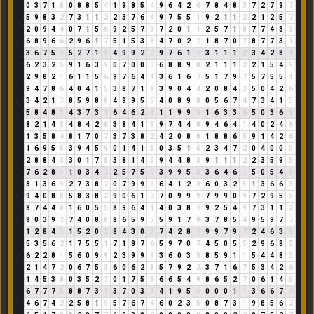
0
3
7
1
8
0
8
8
5
4
1
9
8
5
4
9
6
4
2
6
7
8
4
8
3
7
2
7
9
7
5
9
8
3
2
7
3
1
1
2
2
3
7
6
4
9
7
5
5
1
9
2
1
1
2
2
1
2
5
7
2
0
9
4
4
0
7
1
5
6
9
2
5
7
3
7
2
0
1
1
2
5
7
1
8
7
7
4
8
3
6
8
9
6
6
2
9
6
1
7
5
1
5
3
8
4
7
0
2
2
1
8
7
0
7
8
7
7
3
1
3
6
7
5
3
5
2
7
1
8
4
9
9
2
2
9
7
6
1
7
3
1
1
1
2
3
4
2
8
1
6
2
3
2
5
9
1
6
3
9
0
7
0
0
0
6
8
8
9
8
2
1
1
1
2
2
1
5
4
9
2
9
8
2
1
6
1
1
5
6
9
7
6
4
1
3
6
1
6
7
5
1
7
9
7
5
7
5
5
1
9
4
7
8
6
4
0
4
1
5
3
8
7
1
8
3
9
0
4
4
2
0
8
4
3
5
0
4
2
6
3
4
2
1
3
8
5
9
8
8
4
9
9
5
5
4
0
8
9
8
0
5
6
7
4
7
3
4
1
5
5
8
4
8
3
4
3
7
3
1
6
4
6
2
8
1
1
9
9
9
1
6
3
3
6
5
0
3
6
9
8
2
1
4
5
4
8
4
2
6
3
8
4
1
5
9
7
4
4
8
9
4
6
4
1
4
0
2
4
6
1
3
5
8
4
8
1
7
0
7
3
7
3
8
2
4
2
0
8
8
1
8
8
6
5
9
1
4
2
6
1
6
9
5
5
3
9
4
5
9
0
1
4
1
5
0
3
5
1
6
2
3
4
7
2
0
4
0
0
0
2
8
8
4
3
3
0
1
7
8
3
8
1
4
5
9
4
4
8
3
9
1
1
1
2
2
3
5
9
5
7
6
2
8
1
1
0
3
4
7
2
5
7
5
3
3
9
9
5
5
3
6
4
6
1
5
0
5
4
9
8
1
3
6
9
2
7
3
8
2
0
7
9
9
9
6
4
1
2
3
6
0
3
2
5
1
3
6
6
3
9
4
0
8
8
5
8
3
8
2
9
0
6
1
7
7
0
9
9
9
7
9
9
0
9
7
2
9
5
5
8
7
4
4
8
1
6
0
5
5
8
9
6
4
1
4
0
3
8
2
9
2
5
4
9
7
3
1
1
2
8
0
3
9
3
7
4
0
8
8
8
6
5
9
5
5
9
1
7
8
3
7
8
5
4
9
5
9
7
7
1
2
8
4
3
1
5
2
0
2
8
4
3
0
3
7
4
2
8
1
9
9
7
9
7
2
4
6
3
9
5
3
5
6
2
1
7
5
5
1
7
1
8
7
6
5
9
7
0
7
4
5
0
5
5
2
9
6
8
5
6
2
2
8
1
5
6
0
9
9
2
3
9
9
9
3
6
0
3
3
8
5
9
1
1
5
4
4
8
3
2
1
4
7
2
0
6
7
5
3
6
0
6
2
8
5
7
9
2
2
3
7
1
6
7
5
3
4
2
6
1
4
5
3
8
0
3
5
2
7
0
1
7
5
3
6
6
5
4
9
8
6
5
2
7
0
6
1
4
5
6
7
7
7
5
8
8
7
3
1
3
7
0
3
3
4
1
9
5
5
0
0
0
1
1
3
6
6
7
4
4
6
7
4
2
2
5
8
1
9
5
7
6
7
4
6
0
2
3
5
0
8
7
3
1
9
8
5
6
2