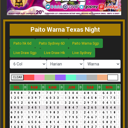
Paito Warna Texas Night
Paito hk 6d
Paito Sydney 6D
Paito Warna Sgp
Live Draw Sgp
Live Draw Hk
Live Sydney
CLEAR
SEL
RAB
KAM
JUM
SAB
MIN
D
D
D
D
D
D
3
9
0
8
8
7
0
8
9
8
7
0
7
1
8
0
1
0
4
4
4
8
1
6
7
6
4
3
1
4
1
2
5
9
5
0
3
9
7
7
6
0
3
3
6
1
3
8
9
8
5
4
5
8
4
7
1
7
5
3
5
9
1
2
3
6
9
6
1
7
0
3
5
0
5
3
2
0
6
6
2
9
7
0
7
0
4
1
5
6
8
9
5
4
9
3
4
5
1
6
3
8
1
0
1
8
8
4
7
2
6
2
6
5
2
8
5
4
4
8
6
7
0
0
0
1
9
7
5
3
1
9
8
3
2
7
1
2
3
5
2
4
1
7
8
6
1
1
8
9
8
8
3
7
1
0
1
7
4
2
1
7
3
8
2
9
7
9
5
5
7
6
6
7
4
3
2
6
1
7
8
7
6
4
1
6
5
0
6
6
0
8
1
4
5
3
9
9
0
9
2
4
2
4
6
5
8
2
9
2
1
6
3
8
2
1
5
5
5
1
8
7
2
8
1
8
0
5
0
5
4
9
2
7
9
5
8
0
6
6