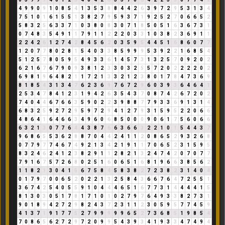
4
9
9
0
9
1
0
8
5
4
1
3
5
3
8
8
4
4
2
6
3
9
7
2
9
5
3
1
3
4
7
5
1
0
1
6
1
5
5
1
3
8
2
7
9
5
9
3
7
1
9
2
5
2
7
0
6
6
5
2
5
8
3
2
5
6
3
3
7
1
0
3
8
0
8
3
0
7
1
8
5
0
5
1
6
3
6
7
3
1
0
7
4
8
3
5
4
9
1
1
7
9
1
1
2
2
2
0
3
3
1
0
3
8
2
3
6
9
1
1
2
2
4
2
6
1
2
7
4
2
8
4
5
6
2
0
3
5
9
5
4
4
5
1
6
8
6
0
7
7
1
2
0
7
7
8
0
2
8
1
5
4
0
3
3
8
5
9
9
9
5
3
9
2
2
1
6
8
5
4
5
1
2
5
7
8
0
5
9
5
4
9
3
3
6
1
4
5
7
3
1
3
2
5
7
0
9
2
0
2
6
2
1
6
7
6
7
9
0
9
3
8
1
2
3
3
0
3
2
5
5
7
2
0
2
2
2
2
0
2
6
9
8
1
9
6
4
8
2
1
1
7
2
1
3
3
2
1
2
3
8
0
1
7
8
4
7
3
6
9
8
1
8
5
4
3
1
3
4
7
6
2
3
6
9
7
6
7
2
9
6
0
3
9
3
6
4
6
4
1
2
5
3
4
7
8
4
1
2
3
1
9
4
2
6
3
5
4
3
7
0
8
7
4
2
6
7
2
0
2
7
4
0
4
4
6
7
6
6
3
5
9
0
2
2
3
9
8
8
7
7
9
3
3
6
9
1
3
1
4
6
8
3
2
5
9
2
7
2
9
5
9
7
2
9
4
1
2
7
9
3
1
5
9
5
2
2
0
6
6
4
8
6
4
1
6
4
6
6
3
4
9
6
0
6
8
5
0
0
0
9
0
6
1
7
5
6
0
6
6
6
3
2
1
3
0
7
7
6
4
4
3
8
7
6
6
3
6
6
3
2
2
1
0
1
5
4
4
3
7
9
6
8
6
5
5
3
6
2
8
8
7
0
4
4
2
4
1
1
2
0
8
6
5
2
9
3
2
6
8
0
7
7
9
7
7
4
6
7
4
9
2
1
3
4
2
1
9
1
1
7
0
6
5
2
3
1
5
9
5
8
3
2
4
6
2
4
1
2
3
8
2
9
1
1
2
8
2
1
3
2
4
7
4
2
0
7
0
7
7
7
9
1
6
7
5
7
2
6
8
0
2
5
1
6
0
6
5
1
6
8
1
9
6
6
3
8
5
6
2
1
1
8
2
1
3
0
4
1
5
6
7
5
8
4
5
8
3
8
2
7
2
3
8
2
3
1
4
0
4
0
1
7
9
7
0
0
6
5
2
0
2
2
1
3
2
5
8
4
3
6
6
7
6
4
7
2
5
5
1
3
6
7
4
2
5
4
0
5
5
9
1
0
4
4
4
6
5
1
6
7
7
3
1
4
4
4
4
1
5
8
1
3
0
3
0
5
1
7
8
1
7
1
0
1
0
2
7
9
7
6
4
9
3
3
8
2
7
3
1
9
0
1
8
9
4
2
7
2
9
8
2
4
3
7
2
3
1
1
2
3
0
5
9
5
7
7
4
5
9
4
1
3
7
1
9
1
7
7
5
2
7
9
9
9
9
9
6
5
2
7
3
6
8
5
1
9
8
5
4
7
0
8
6
5
6
2
7
2
9
7
2
0
9
9
5
4
3
9
3
4
1
9
3
3
4
7
4
9
4