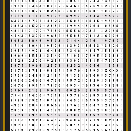
8
7
5
1
6
4
0
0
3
3
0
1
5
0
5
6
0
5
5
1
1
2
4
3
7
4
8
6
2
8
1
9
5
0
5
5
3
6
3
9
0
0
5
2
7
5
3
6
1
7
4
7
6
9
6
2
9
0
1
1
4
1
3
1
4
5
8
7
9
7
0
2
4
5
9
2
6
0
5
5
8
5
8
1
9
0
9
2
2
4
3
2
9
9
9
1
1
1
4
5
9
3
0
6
6
5
9
9
0
9
7
8
4
3
7
9
4
0
2
2
6
3
0
4
4
8
7
9
4
4
4
8
2
7
9
4
5
0
5
5
1
5
4
5
9
9
3
6
7
4
0
8
3
3
6
1
5
2
7
9
2
8
3
4
7
4
9
9
4
4
3
7
6
4
1
0
5
8
5
4
4
8
1
4
5
0
1
7
2
9
7
3
8
0
8
5
5
5
6
2
0
3
2
1
3
2
0
6
5
2
4
4
4
3
7
5
3
0
0
0
9
6
8
4
3
6
5
8
8
7
7
1
1
2
3
6
9
0
9
9
8
0
5
3
8
8
8
4
6
1
9
5
9
3
3
2
1
4
4
8
2
4
6
1
7
9
7
5
2
7
1
7
1
0
1
5
0
4
9
4
9
5
0
6
6
1
3
9
0
9
3
5
4
3
7
3
5
2
0
2
9
9
5
7
3
4
9
0
1
1
6
4
3
5
8
7
3
4
6
1
4
8
4
7
2
5
5
1
9
1
8
9
6
9
6
8
5
5
3
8
3
5
4
0
4
7
1
0
9
9
7
9
9
5
5
3
9
3
8
2
9
4
2
8
1
2
2
0
0
0
9
2
3
9
3
8
3
0
0
0
9
8
1
5
6
7
5
7
2
9
5
8
7
4
2
9
9
6
5
2
2
5
7
3
1
8
2
3
2
5
4
0
4
6
1
1
9
7
8
6
5
1
7
4
2
8
7
8
1
9
8
8
3
7
1
4
8
7
6
4
5
9
9
3
3
X
X
X
X
X
3
7
3
8
2
5
4
9
5
5
2
1
9
4
4
5
1
3
5
8
6
3
6
8
5
3
7
4
8
3
8
0
5
6
2
2
6
6
6
3
6
7
3
5
8
7
5
7
2
9
0
8
2
9
2
3
8
9
5
5
3
0
7
6
4
9
9
1
4
5
7
9
7
6
4
0
9
3
4
7
6
9
3
6
9
3
9
3
5
8
0
7
6
9
6
2
1
5
2
7
9
6
1
3
4
0
0
2
6
8
5
1
9
5
5
5
7
3
2
5
7
7
4
1
5
1
6
0
0
0
7
5
1
1
2
9
3
7
8
6
0
2
8
3
2
9
3
9
8
8
9
7
8
8
7
7
9
2
4
6
0
1
8
8
7
7
6
5
3
8
6
4
9
5
5
3
7
0
4
4
4
3
5
9
5
2
8
4
9
4
8
6
6
2
8
1
7
6
5
2
1
0
4
7
2
2
9
1
5
6
2
8
3
9
3
3
3
9
1
1
4
5
8
3
2
0
8
8
2
1
4
5
7
2
9
0
3
8
1
9
5
2
7
9
7
9
3
0
8
8
5
3
0
5
5
7
7
8
9
8
1
4
5
7
3
3
7
2
8
1
8
1
8
6
5
1
9
2
4
6
6
4
0
2
2
3
6
8
4
3
9
7
7
3
1
8
2
8
4
3
9
3
7
1
8
0
0
5
1
6
7
7
7
7
5
5
8
1
1
2
0
9
4
6
1
4
9
0
5
5
6
7
9
3
3
2
9
7
8
6
9
7
6
9
6
6
1
7
6
4
6
5
9
5
5
6
1
7
4
2