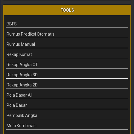
TOOLS
BBFS
Rumus Prediksi Otomatis
Rumus Manual
Rekap Kumat
Rekap Angka CT
Rekap Angka 3D
Rekap Angka 2D
Pola Dasar All
Pola Dasar
Pembalik Angka
Multi Kombinasi