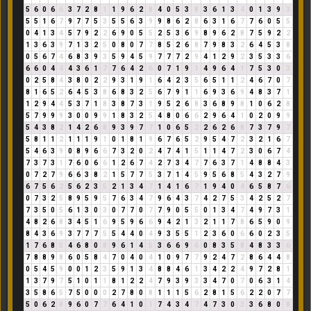
5
6
0
6
6
3
7
2
8
1
1
9
6
2
8
4
0
5
3
8
3
6
1
3
4
0
1
3
9
3
5
5
1
6
7
9
7
7
5
3
5
5
6
3
9
9
8
6
2
8
6
3
1
6
7
7
6
0
5
5
0
4
1
3
4
5
7
9
2
2
6
9
0
5
5
2
5
3
6
9
8
9
6
2
8
7
5
9
2
2
1
3
6
3
9
7
1
3
2
5
0
8
0
7
7
8
5
2
6
8
7
9
8
3
2
6
4
5
3
8
0
5
6
7
4
6
8
3
9
3
5
9
4
5
9
7
7
7
2
9
4
1
2
9
2
3
5
3
3
6
6
6
0
4
4
4
3
6
1
7
7
6
4
2
6
0
7
1
9
1
4
9
6
4
1
7
5
3
0
3
0
2
5
8
4
3
8
0
2
2
9
3
1
9
1
6
4
2
3
5
6
5
1
1
2
4
6
7
0
7
8
1
6
5
2
6
4
5
3
8
6
8
3
2
5
6
7
9
1
1
6
9
3
6
9
4
8
3
7
1
1
2
9
4
4
5
3
7
1
8
3
8
7
3
1
9
5
2
6
8
3
6
8
9
8
1
0
6
2
8
5
7
9
9
9
3
0
0
9
9
1
8
3
2
5
4
8
0
6
6
2
9
6
4
1
0
2
0
9
9
5
4
3
8
2
1
4
2
6
8
9
3
9
7
7
1
0
6
5
2
2
6
2
6
8
7
3
7
9
7
5
8
1
1
2
1
1
1
9
1
0
1
8
1
9
6
7
6
5
2
9
5
4
7
2
3
2
1
6
7
5
4
6
3
9
0
8
9
6
6
7
3
2
0
2
4
7
4
1
5
1
1
4
7
2
3
0
6
7
4
7
3
7
3
1
7
6
0
6
6
1
2
6
7
4
2
7
3
4
7
7
6
3
7
1
4
8
8
4
3
0
7
2
7
9
6
6
3
8
2
1
5
7
7
5
3
7
1
4
5
9
5
6
8
5
4
3
2
7
9
6
7
5
6
2
5
6
2
3
5
2
1
3
4
7
1
4
1
6
7
1
9
4
0
4
6
5
8
7
6
0
7
3
2
5
8
9
5
9
5
7
6
3
4
7
9
6
4
3
7
4
2
7
5
3
4
2
5
2
7
7
3
5
0
5
6
1
3
0
3
0
7
7
0
7
7
9
0
5
5
0
1
3
4
7
4
9
7
3
1
4
8
2
6
8
3
4
5
1
6
9
5
9
6
6
9
4
2
1
3
2
1
1
7
8
6
5
9
0
9
8
4
3
6
9
3
7
7
7
5
5
4
4
0
4
9
3
5
5
1
2
3
6
0
6
6
0
2
3
5
1
7
6
8
5
4
6
8
0
8
9
6
1
4
5
3
6
6
9
6
0
8
3
5
8
4
8
3
3
6
7
8
8
9
8
6
0
5
8
4
7
0
4
0
4
1
0
9
7
7
9
2
4
7
2
8
6
4
4
8
0
5
4
5
9
0
0
1
2
3
5
9
1
3
4
8
8
4
6
1
3
4
2
2
4
9
7
2
8
1
1
3
7
9
7
5
1
0
1
1
8
1
2
2
4
7
9
3
9
3
3
4
7
0
7
0
6
3
1
4
3
5
8
6
5
7
5
0
0
0
2
7
8
0
8
1
1
1
5
6
2
8
1
5
6
2
2
0
7
7
5
0
6
2
8
9
6
0
7
7
6
4
1
0
1
7
4
3
4
7
4
7
3
0
3
3
6
8
0
8