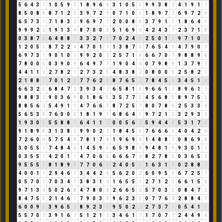
5
6
4
3
7
1
0
5
9
5
1
8
9
6
6
3
1
0
5
5
9
9
3
8
2
4
1
9
1
1
8
5
0
8
8
8
7
1
2
3
3
9
7
2
9
0
7
1
0
1
1
8
9
7
7
6
9
7
2
9
6
5
7
3
1
7
1
8
3
2
9
6
9
7
7
2
0
0
8
8
3
7
9
1
1
1
8
6
4
1
9
9
9
2
2
1
9
1
3
4
8
7
0
0
0
5
1
6
9
6
4
2
4
3
7
2
3
7
1
8
0
3
8
7
6
6
4
8
8
7
3
3
2
7
9
7
0
2
4
6
2
5
0
1
1
9
7
1
0
1
1
2
0
5
5
8
7
2
2
4
4
7
0
1
1
1
3
8
7
6
7
6
5
4
9
4
7
9
0
9
6
9
7
3
1
9
0
1
0
1
9
9
2
0
2
2
5
7
1
8
6
6
7
0
7
9
8
8
9
8
7
8
0
0
0
0
3
9
0
9
6
4
9
7
7
1
9
0
4
4
0
7
9
8
8
1
3
7
9
7
4
4
1
1
2
2
7
8
2
1
2
7
3
2
5
4
8
3
8
2
0
8
0
0
0
2
5
8
2
1
2
1
8
8
7
7
0
1
2
3
7
7
6
2
8
8
7
6
5
2
7
8
4
5
9
3
4
5
1
6
6
6
3
2
5
6
8
4
7
2
3
9
3
4
7
6
5
8
1
9
9
6
6
1
7
8
9
6
1
7
9
8
8
3
2
9
0
3
6
9
0
1
8
6
5
3
5
7
7
5
4
5
6
8
5
8
9
7
5
3
8
8
5
6
2
5
4
9
1
1
4
7
6
6
3
8
7
2
5
7
8
0
7
8
6
2
5
3
3
6
5
6
5
3
8
7
6
0
0
0
1
8
1
9
1
6
8
6
4
1
9
7
2
1
3
3
2
9
3
3
1
9
3
0
3
5
5
8
8
7
6
4
1
1
2
0
0
5
6
2
5
9
4
4
8
5
3
1
7
8
9
1
8
9
8
3
1
3
8
2
9
9
0
2
2
1
8
4
5
9
7
6
6
6
3
4
0
4
2
6
7
2
6
0
6
5
7
5
4
9
7
8
1
7
8
1
9
6
9
6
1
4
8
8
7
0
8
6
9
6
3
0
5
5
1
7
4
8
4
3
1
4
5
9
5
6
5
9
8
8
9
4
8
1
9
9
3
0
1
1
0
3
5
5
1
4
2
0
1
1
4
7
0
6
6
6
6
6
7
4
8
2
7
8
6
0
3
6
5
2
9
5
5
5
1
8
1
8
9
8
7
7
0
6
6
2
4
0
5
5
1
6
3
1
4
0
2
8
8
7
4
0
0
1
1
2
9
4
6
1
3
4
4
2
6
5
6
2
0
2
6
0
9
5
5
6
7
2
5
7
0
5
7
0
7
7
0
3
4
7
3
8
3
1
4
1
6
5
5
1
2
7
1
2
3
6
6
1
5
6
9
7
1
3
4
5
0
2
6
8
4
7
8
0
8
2
6
6
5
2
5
7
0
3
3
0
8
4
7
2
8
4
7
5
3
2
1
4
6
1
7
9
0
3
3
9
6
2
3
5
0
7
7
6
4
2
8
8
4
3
6
0
0
9
9
3
9
6
5
2
8
9
2
3
5
9
5
0
2
2
2
7
3
7
1
0
5
4
1
5
5
5
7
0
7
3
9
1
6
7
5
1
2
1
3
3
4
6
1
7
1
7
0
7
7
2
4
4
9
4