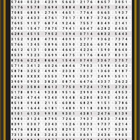
5
7
4
0
4
0
5
2
0
2
4
2
3
9
3
5
6
6
3
9
2
1
7
6
4
8
6
5
7
3
3
0
5
1
6
5
1
7
6
4
9
5
7
8
6
3
6
9
4
4
5
8
8
4
3
8
8
2
4
6
5
6
7
5
3
2
4
0
4
4
7
0
8
5
4
6
8
0
9
9
2
7
6
9
6
4
6
5
1
6
7
7
6
4
1
0
6
6
5
2
1
9
3
7
1
5
3
1
2
3
4
4
3
3
6
4
7
6
1
7
7
0
1
7
8
8
1
8
7
6
3
7
6
2
8
5
9
8
4
3
7
6
9
5
5
9
1
0
7
7
6
8
7
4
2
9
2
4
6
1
7
5
5
7
3
8
0
4
9
4
2
1
4
1
5
0
7
4
5
9
1
5
4
7
2
7
8
7
5
3
7
9
4
1
5
6
0
4
7
2
6
2
8
2
1
0
4
5
5
1
6
2
8
4
3
4
5
1
5
6
7
9
5
2
7
1
3
9
4
4
0
7
1
4
5
6
8
3
2
5
5
4
4
3
7
3
1
5
2
7
9
2
8
8
7
4
7
9
0
9
4
0
9
9
9
5
7
7
7
5
9
3
6
2
8
7
3
7
4
2
5
7
6
6
3
1
3
4
5
9
5
8
9
6
6
0
3
9
0
9
2
2
0
6
6
6
0
7
4
2
8
7
8
8
7
4
6
1
2
3
6
1
3
1
4
0
8
6
9
6
4
6
6
3
9
4
2
2
6
8
1
5
9
0
9
8
6
4
0
4
8
5
3
9
3
9
3
2
3
5
3
6
9
9
9
4
0
7
5
3
0
1
7
6
4
8
4
0
7
7
8
3
1
3
4
8
7
5
6
2
6
2
2
4
6
8
6
6
4
1
1
5
4
4
8
0
7
4
0
4
3
3
6
7
4
3
7
5
7
3
5
7
1
4
5
3
4
1
2
3
6
0
2
6
8
6
8
4
6
1
7
9
0
3
3
1
5
9
8
8
5
6
4
2
6
5
8
7
8
6
3
2
5
2
7
4
9
4
9
4
2
3
3
8
2
1
3
1
2
3
1
3
6
0
6
8
1
8
7
6
5
8
9
8
8
X
X
X
X
X
0
5
5
0
5
7
8
9
5
5
3
0
3
7
1
2
4
9
9
9
5
5
1
1
2
3
9
0
9
9
0
9
3
0
3
3
8
2
0
2
0
8
7
4
2
6
4
7
6
4
4
3
3
7
1
2
6
2
2
4
4
8
1
2
3
3
5
8
4
3
8
6
1
2
3
7
7
5
0
5
9
7
2
4
6
1
7
9
5
5
2
7
2
0
2
5
1
7
8
6
8
9
1
4
5
9
3
0
8
8
9
5
1
6
7
2
9
9
0
9
9
4
0
2
2
4
9
5
3
8
8
2
6
3
9
4
7
4
4
8
9
3
4
0
4
9
0
4
8
3
6
2
8
0
8
8
3
9
5
5
4
3
0
4
4
8
5
1
8
9
0
9
4
8
3
2
1
1
5
6
6
0
8
6
5
6
8
2
9
2
9
1
5
1
6
3
7
8
6
5
1
8
0
4
4
1
6
4
4
8
6
1
8
1
9
1
4
8
9
8
9
1
1
8
9
0
8
9
3
3
1
2
0
3
3
8
1
0
1
1
6
1
3
0
3
9
9
1
8
9
9
3
0
1
1
4
3
8
1
9
2
4
7
6
4
8
1
3
9
3
1
9
8
0
8
3
1
2
4
6
8
7
9
5
5
7
2
6
4
1
7
9
3
7
1
3
8
3
3
6
7
4
8
0
8
8
3
9
1
1
0
3
0
7
7
2
3
4
3
7
1
5
2
6
8
3
0
3
3
6
9
7
3
7
1
6
2
1
4
5
9
4
7
6
4
8
8
8
2
1
4
6
9
3
3
8
2
9
5
5
7
5
7
9
7
1
4
9
7
7
3
3
0
9
9
7
3
1
3
4
8
3
4
8
3
3
2
4
2
6
0
6
1
4
5
0
6
0
1
1
2
4
3
6
9
9
9
0
5
5