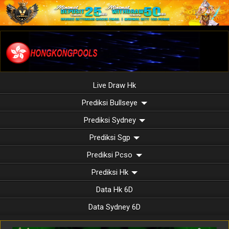
Live Draw Hk
Prediksi Bullseye
Prediksi Sydney
Prediksi Sgp
Prediksi Pcso
Prediksi Hk
Data Hk 6D
Data Sydney 6D