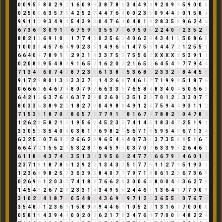
0
0
9
5
5
8
0
2
9
2
1
6
0
9
9
3
8
7
8
6
3
4
4
9
4
9
2
0
9
9
5
9
0
0
0
0
2
5
0
5
6
3
5
7
3
4
2
5
2
7
4
4
7
6
4
0
0
2
3
5
0
9
4
4
8
0
1
5
8
4
9
9
1
1
2
9
3
4
9
4
5
4
3
9
3
0
4
7
6
4
0
4
8
1
9
2
8
3
5
8
9
6
2
4
6
6
7
3
6
9
3
0
9
1
1
6
7
5
9
5
3
5
5
7
3
6
9
5
0
5
2
2
4
0
4
2
3
5
2
7
8
8
2
1
3
6
9
1
0
1
1
7
7
4
2
0
2
5
6
2
4
0
6
2
8
4
3
4
1
5
5
0
8
6
5
1
0
0
3
3
4
5
7
6
4
9
0
2
3
5
1
4
9
6
6
1
4
7
5
3
1
4
4
7
2
1
2
5
5
1
6
6
4
0
4
7
8
9
1
1
2
9
3
1
4
3
3
7
5
3
7
5
5
6
2
X
X
X
X
X
5
3
9
1
1
0
2
0
8
8
9
5
4
8
3
9
1
6
5
2
1
6
2
0
2
2
1
6
5
2
6
4
5
4
9
7
7
9
4
4
7
1
3
4
7
6
0
7
4
2
8
7
2
3
5
6
1
3
8
2
5
3
6
8
5
2
3
3
2
5
8
4
4
5
9
9
1
7
2
9
8
0
1
3
4
3
3
3
7
1
1
4
2
6
8
7
4
6
1
7
7
1
9
9
9
5
1
8
7
6
0
6
6
6
3
6
4
6
7
4
8
0
7
9
7
6
6
3
3
6
7
6
5
8
4
8
3
4
0
4
5
0
6
6
3
6
4
2
1
3
6
3
7
6
4
6
3
7
2
9
0
2
6
0
6
3
5
1
2
3
7
0
1
2
3
3
3
0
7
7
8
0
3
3
6
3
8
9
2
2
1
8
2
7
9
0
4
9
8
8
4
9
1
2
3
7
5
9
4
4
9
3
1
1
2
7
1
5
3
8
1
8
7
0
7
8
6
5
7
3
7
7
9
1
1
8
1
6
7
4
7
8
8
2
1
0
4
7
8
6
1
2
6
2
8
5
8
2
1
3
1
9
5
6
2
4
5
2
3
5
7
4
1
4
5
1
8
3
4
7
2
5
1
9
1
3
3
0
5
5
3
5
4
0
4
0
3
8
1
9
6
9
8
2
1
5
6
7
1
8
5
9
5
4
9
6
7
1
3
4
6
3
2
5
7
0
7
6
1
7
2
6
6
2
8
9
6
5
4
9
4
0
7
3
1
3
7
3
5
8
1
5
1
6
7
6
6
4
7
2
1
5
5
2
7
5
3
2
8
1
6
4
5
9
5
0
3
7
0
7
6
3
3
9
3
2
6
4
6
1
6
1
1
8
9
4
3
7
4
2
3
5
1
3
4
3
9
5
6
2
2
4
7
7
5
6
6
7
9
7
4
6
0
1
1
2
3
7
1
8
1
8
7
8
6
1
2
9
2
2
1
3
4
3
7
5
1
7
7
5
1
1
2
7
9
5
1
9
3
3
1
2
3
6
9
9
8
2
5
7
3
6
3
9
3
8
4
0
7
7
7
9
7
1
8
0
6
1
2
3
6
7
3
6
9
0
2
6
9
6
1
2
0
3
3
7
4
1
8
9
7
6
6
2
8
3
0
0
6
6
8
0
0
4
4
3
6
2
7
9
1
4
5
4
9
2
6
7
2
9
2
3
3
1
4
3
4
9
5
5
2
4
4
6
1
1
3
6
4
1
7
7
9
0
9
3
1
0
2
2
4
1
8
7
6
0
5
4
8
3
4
3
6
9
6
9
7
1
2
3
3
6
5
5
1
0
7
6
7
4
3
5
4
8
3
1
2
3
6
9
1
5
8
9
8
9
4
4
6
1
1
0
5
2
7
1
3
1
6
7
7
0
0
0
0
0
5
8
1
9
4
3
9
4
4
0
0
2
0
2
6
2
1
7
8
3
4
7
6
4
7
7
0
0
0
4
8
2
2
4