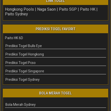
LINK TOGEL
Hongkong Pools
|
Naga Saon
|
Paito SGP
|
Paito HK
|
Paito Sydney
PREDIKSI TOGEL FAVORIT
Paito HK 6D
Prediksi Togel Bulls Eye
Prediksi Togel Hongkong
Prediksi Togel Pcso
Prediksi Togel Singapore
Prediksi Togel Sydney
BOLA MERAH TOGEL
Bola Merah Sydney