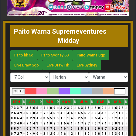
Paito Warna Supremeventures
Midday
Paito hk 6d
Paito Sydney 6D
Paito Warna Sgp
Live Draw Sgp
Live Draw Hk
Live Sydney
CLEAR
SEN
SEL
RAB
KAM
JUM
SAB
MIN
D
D
D
D
D
D
D
7
3
3
7
1
3
8
6
5
2
4
1
8
0
8
3
2
3
0
3
6
3
4
8
3
3
0
2
1
3
1
6
7
5
3
2
6
4
9
4
5
0
8
3
2
7
3
4
5
9
4
5
4
4
8
4
5
5
7
3
0
4
3
3
6
7
7
1
1
2
8
8
6
4
1
8
2
9
4
4
3
6
5
9
5
1
3
1
4
5
2
5
3
5
8
6
4
2
3
5
8
2
4
9
4
9
3
4
0
4
7
1
4
3
7
2
1
0
2
2
1
6
6
1
7
1
7
2
7
9
0
7
7
1
8
5
8
3
8
2
8
8
3
1
4
6
5
7
4
2
5
1
7
2
9
4
6
1
0
1
8
5
2
8
1
3
0
5
7
3
6
2
6
1
7
0
7
2
7
9
2
4
9
0
9
3
1
2
0
2
4
6
1
2
3
8
1
8
0
8
9
8
4
8
3
9
3
0
3
3