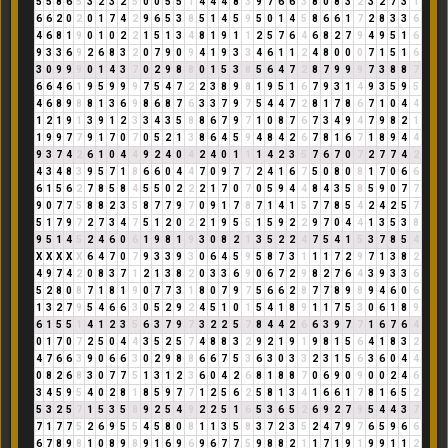
5
5
8
6
5
3
2
3
2
5
0
0
5
5
1
4
4
4
8
3
9
7
6
6
3
8
0
8
3
2
3
2
7
3
1
6
6
2
0
2
0
1
7
4
2
9
6
5
3
8
5
1
4
5
9
5
0
1
4
5
8
6
6
1
7
2
8
3
3
6
4
6
8
1
9
0
1
0
2
2
1
5
1
3
4
8
1
9
1
1
2
5
7
6
4
6
8
2
7
9
4
9
5
1
6
9
3
3
6
9
2
6
8
3
2
0
7
9
0
9
4
1
9
3
3
4
6
1
1
2
4
8
0
0
0
7
1
5
1
6
3
0
9
9
9
0
1
4
3
7
0
2
9
8
8
0
1
5
3
8
5
6
4
7
2
8
7
9
9
9
7
3
8
8
7
6
6
4
6
1
9
5
9
9
9
7
5
4
7
2
2
3
8
9
8
1
9
5
1
6
7
9
3
1
4
9
3
5
9
5
4
6
8
9
8
8
1
3
6
9
8
6
8
7
6
3
3
7
9
7
5
4
4
7
2
8
1
7
8
6
7
1
0
4
4
1
2
1
9
1
3
9
1
2
3
3
4
3
5
8
8
6
7
9
7
1
0
8
7
6
7
3
4
9
4
7
9
8
2
1
1
9
9
7
7
9
1
7
0
7
0
5
2
1
3
8
6
4
5
9
4
8
4
2
6
7
8
1
6
7
1
8
9
4
4
9
3
7
4
2
6
1
0
4
4
9
2
4
0
4
2
4
0
1
1
1
4
2
3
5
7
6
7
0
7
2
7
7
4
2
4
3
4
8
3
9
5
7
1
8
6
6
0
4
4
7
0
9
7
7
2
4
1
6
7
5
0
8
0
8
1
7
0
6
6
6
1
5
6
2
7
8
5
8
4
5
5
0
2
2
2
1
7
0
7
0
5
9
4
4
8
4
3
5
8
5
9
0
7
7
9
0
7
7
5
8
8
2
3
5
8
7
7
9
7
0
9
1
7
8
7
1
4
1
5
7
7
8
5
4
2
4
2
5
7
5
1
7
9
7
2
7
3
4
7
5
1
2
0
2
2
1
9
5
5
1
5
9
2
2
9
7
0
4
4
1
3
5
3
8
9
5
1
4
5
2
4
6
0
6
1
9
8
1
9
3
0
8
2
1
3
5
2
2
4
7
5
4
1
5
3
7
8
5
4
X
X
X
X
X
6
4
7
0
7
9
3
3
9
3
0
6
4
5
9
5
8
7
3
1
1
1
7
2
9
7
1
3
8
2
4
9
7
4
2
0
8
3
7
1
2
1
3
8
2
0
3
3
6
9
0
6
7
2
9
8
2
7
6
4
3
9
3
3
6
5
2
8
0
8
7
1
8
1
9
0
7
7
3
1
8
0
7
9
7
5
6
6
2
8
7
7
8
9
8
9
4
6
0
6
1
3
2
7
9
5
4
6
6
3
0
5
2
9
2
4
5
1
0
1
5
4
1
8
9
1
1
7
5
3
0
6
1
8
9
6
1
5
5
1
4
1
2
3
5
6
3
7
9
7
3
2
2
5
7
8
4
4
2
6
6
3
9
7
7
1
6
7
6
4
0
1
7
0
7
2
5
0
4
4
3
5
2
5
7
4
8
8
3
2
9
2
1
9
1
9
8
1
5
6
4
1
8
3
2
4
7
6
6
3
9
0
6
6
3
0
2
9
8
8
6
6
7
5
3
6
3
0
3
3
2
3
1
5
6
3
6
0
4
4
0
8
2
6
8
3
0
7
7
5
1
3
1
2
3
6
0
4
2
6
8
1
8
8
7
0
6
9
0
9
0
0
2
4
6
3
4
5
9
5
4
0
2
8
1
8
5
9
7
7
1
2
5
6
2
5
8
1
3
4
1
6
6
1
7
8
1
6
5
2
5
3
2
5
7
1
5
3
5
8
9
2
5
4
9
2
2
5
1
6
5
3
6
5
2
6
9
2
7
9
5
4
4
3
7
7
1
7
7
5
2
6
9
5
5
4
5
8
0
8
1
1
3
5
8
3
7
2
3
5
2
4
7
9
7
6
5
9
6
6
6
7
8
9
8
1
0
8
9
8
9
1
6
9
6
9
6
7
7
5
9
8
8
2
1
1
7
1
9
1
9
9
1
1
2