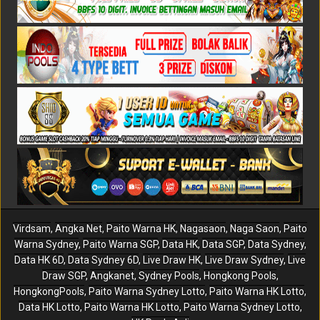
Virdsam
,
Angka Net
,
Paito Warna HK
,
Nagasaon
,
Naga Saon
,
Paito
Warna Sydney
,
Paito Warna SGP
,
Data HK
,
Data SGP
,
Data Sydney
,
Data HK 6D
,
Data Sydney 6D
,
Live Draw HK
,
Live Draw Sydney
,
Live
Draw SGP
,
Angkanet
,
Sydney Pools
,
Hongkong Pools
,
HongkongPools
,
Paito Warna Sydney Lotto
,
Paito Warna HK Lotto
,
Data HK Lotto
,
Paito Warna HK Lotto
,
Paito Warna Sydney Lotto
,