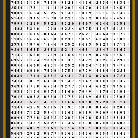
7
4
3
2
5
5
1
0
0
0
7
1
5
8
4
9
9
2
8
1
4
1
5
6
2
2
9
3
6
9
9
8
3
5
8
2
5
4
9
4
1
7
5
1
6
1
9
1
4
5
6
2
0
9
9
4
4
7
0
7
4
0
3
6
9
7
4
5
6
2
9
8
8
9
8
5
6
6
4
1
5
6
2
5
7
9
3
3
8
2
1
8
1
9
1
1
5
1
6
7
5
8
3
9
3
5
1
4
0
4
3
3
1
5
6
1
5
7
0
7
0
2
2
0
2
3
5
8
2
1
0
9
0
6
6
2
4
5
9
5
7
8
9
9
9
3
2
5
9
5
5
9
2
2
4
8
0
2
6
8
8
4
6
7
4
6
2
4
6
1
2
0
5
8
4
1
4
8
3
2
5
3
4
0
4
1
2
0
8
8
9
2
2
4
6
6
7
7
5
3
4
9
4
7
2
5
1
2
4
6
8
0
0
4
4
1
6
1
5
6
8
1
6
3
9
3
4
7
3
1
2
5
2
1
3
4
5
6
3
9
8
5
7
0
7
1
2
8
5
4
0
6
7
6
4
6
5
5
0
5
3
2
3
9
3
1
0
6
1
7
6
3
4
8
3
7
0
8
3
2
2
3
3
1
4
1
8
4
6
1
1
8
4
6
1
9
2
5
2
7
8
6
9
3
3
5
8
2
1
3
8
7
1
3
4
9
2
0
7
7
8
6
8
5
4
2
6
5
3
8
5
2
1
3
4
4
6
8
1
9
2
6
4
7
2
4
8
6
7
4
7
1
4
2
6
1
5
5
0
5
1
7
3
9
3
4
9
6
4
1
9
1
1
9
1
8
7
9
5
5
6
3
5
6
2
6
9
5
2
7
0
1
7
4
2
2
3
8
9
8
9
3
3
9
3
9
4
7
2
9
3
0
2
6
8
7
2
9
9
9
0
0
7
0
7
9
6
6
8
5
4
8
3
1
4
0
2
5
2
7
9
8
2
4
6
1
6
9
1
1
3
4
7
7
5
9
4
6
1
7
6
8
6
0
6
7
5
0
8
8
4
7
5
9
5
6
7
0
9
9
4
6
8
6
5
6
2
2
8
1
6
8
3
0
3
1
7
1
4
5
3
8
5
2
7
3
4
4
1
5
7
4
9
3
3
8
7
6
0
6
8
7
2
1
3
7
4
1
4
5
3
8
5
2
7
6
4
3
8
2
9
3
4
7
2
9
1
4
7
2
X
X
X
X
X
8
0
3
7
1
3
6
3
1
4
9
7
5
8
4
6
7
5
4
9
3
2
7
7
5
3
7
9
4
4
6
9
2
1
3
3
1
5
2
7
1
8
3
1
4
0
1
7
4
2
8
7
7
4
2
4
8
6
6
3
7
0
4
9
4
1
1
7
8
6
2
1
8
1
9
7
0
1
6
7
6
0
8
2
1
8
6
3
8
2
7
0
7
5
3
0
4
6
9
6
6
5
5
1
6
2
3
0
5
5
4
4
4
3
7
5
5
2
1
3
4
6
0
1
1
1
1
6
4
1
8
0
8
8
7
9
2
2
0
2
8
3
2
4
6
7
2
4
9
4
4
2
5
9
5
5
0
9
5
5
9
3
9
3
3
5
8
7
0
7
8
1
4
6
1
8
2
0
9
9
4
2
4
8
3
7
1
2
2
4
5
9
4
1
5
1
5
6
5
2
6
1
9
9
9
9
6
6
9
6
9
8
0
3
3
0
8
9
9
9
7
7
4
8
3
3
5
9
2
2
2
2
8
9
8
3
9
0
8
8
5
3
3
2
5
6
8
4
3
7
0
6
8
7
6
5
4
3
7
1
5
3
2
7
9
7
5
3
6
9
0
7
5
8
4
0
7
0
8
8
4
4
0
3
3
4
1
9
8
8
4
8
5
2
7
1
9
6
1
7
5
0
1
4
5
9
9
5
1
6
0
4
3
6
9
8
9
4
7
2
5
6
6
3
9
2
9
5
2
7
8
5
7
7
5
5
3
6
5
2
5
4
3
6
9
0
6
0
4
4
1
9
4
5
9