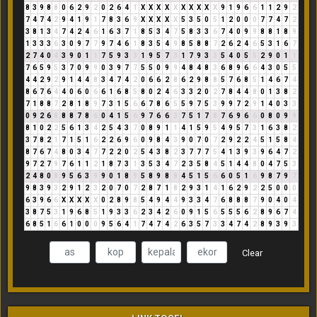
8
3
9
8
8
0
6
2
9
2
0
2
6
4
1
X
X
X
X
X
X
X
X
X
X
9
1
9
6
6
1
1
2
9
2
7
4
7
4
2
9
4
1
9
1
7
8
3
6
9
X
X
X
X
X
5
3
5
0
5
1
2
0
0
0
7
7
4
7
2
3
8
1
3
4
7
4
2
4
6
1
6
3
7
1
8
5
3
4
7
5
8
3
3
6
7
4
0
9
9
8
8
1
8
9
1
3
3
3
6
3
0
9
7
7
9
7
4
6
1
8
3
5
4
9
8
5
8
8
7
2
6
2
4
6
5
3
1
6
7
2
7
4
0
4
3
9
0
1
1
7
5
9
3
3
1
9
5
7
3
1
7
9
3
3
5
4
0
5
5
2
9
0
1
1
7
6
5
9
5
3
7
0
9
9
0
3
9
7
7
5
5
0
9
9
4
8
4
8
3
6
8
9
6
6
4
3
0
5
5
4
4
2
9
2
9
1
4
4
8
3
4
7
4
2
0
6
6
2
8
6
2
9
8
8
5
7
6
8
5
1
4
6
7
4
8
6
7
6
4
4
0
6
0
6
6
1
6
8
5
8
0
2
4
6
3
3
2
0
2
7
8
4
4
8
0
1
3
8
2
7
1
8
8
7
2
8
1
8
9
7
3
1
5
6
6
7
8
6
5
5
9
7
5
3
9
9
7
2
9
1
4
0
3
3
0
9
2
6
8
8
8
7
8
6
0
4
1
5
6
9
7
6
6
3
7
5
1
7
8
7
6
9
6
6
0
8
0
9
9
8
1
0
2
2
5
6
1
3
4
2
5
4
3
7
0
8
9
1
1
4
1
5
9
5
4
9
5
7
3
1
6
3
8
2
3
7
8
2
1
7
1
5
1
6
2
2
6
9
6
0
9
8
4
3
9
0
7
0
7
2
9
2
2
4
5
1
5
8
4
8
7
6
7
4
8
0
3
4
7
7
2
2
0
2
5
4
3
8
2
3
7
7
7
5
4
1
3
9
3
9
6
4
7
2
9
7
2
7
9
7
6
1
1
2
1
8
7
3
1
3
5
3
4
7
2
3
5
8
4
5
1
4
4
8
0
4
7
5
3
2
4
8
0
8
9
5
6
3
9
9
0
1
8
9
5
8
9
8
8
4
5
1
5
6
6
0
5
1
6
9
8
7
9
7
9
8
3
9
3
2
9
1
2
3
2
0
7
0
7
2
8
7
1
8
2
9
3
1
4
1
6
2
9
2
2
5
0
0
0
6
3
9
6
6
X
X
X
X
X
0
2
8
9
8
5
4
9
4
4
9
3
3
4
7
6
8
8
8
7
9
0
4
0
4
3
8
7
5
3
1
9
6
8
5
1
9
3
3
6
2
3
4
2
6
0
9
1
5
6
5
5
5
6
2
8
9
6
7
4
6
8
5
1
6
6
1
0
0
0
9
5
6
4
1
7
4
7
4
2
6
3
5
7
3
3
4
7
4
2
8
9
3
9
3
Clear