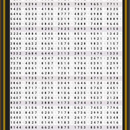
0
9
3
7
1
9
2
9
4
4
7
5
9
3
3
7
5
8
6
5
7
4
9
8
8
9
6
5
1
6
7
7
1
1
2
9
4
2
5
7
6
5
9
9
9
4
1
8
6
5
7
2
4
3
7
7
9
1
8
9
8
7
2
5
7
8
3
2
5
7
6
4
9
6
6
2
0
2
4
6
6
5
1
0
1
8
7
7
7
5
4
8
2
7
9
0
9
8
8
7
2
2
1
6
7
5
6
4
6
1
9
0
9
3
3
5
1
3
0
3
5
3
1
9
1
1
3
2
9
2
4
2
6
6
3
8
8
8
9
8
0
3
9
0
9
5
2
2
0
2
0
8
4
3
7
2
6
9
9
9
7
4
8
8
7
7
4
8
8
7
9
6
4
6
1
9
5
6
3
9
1
8
3
1
4
8
2
0
5
5
7
0
2
5
7
0
8
9
3
3
9
6
4
8
3
4
1
5
0
5
3
2
2
4
6
4
8
8
4
3
4
3
4
0
4
8
8
6
1
7
8
5
1
4
5
9
5
9
1
1
1
3
4
2
6
5
9
6
0
6
1
6
0
2
2
1
9
7
9
7
2
9
6
0
6
1
9
8
4
3
1
9
2
1
3
2
1
9
1
1
3
8
6
8
5
6
6
3
2
5
8
6
6
9
6
1
5
7
0
7
6
8
2
8
1
9
8
3
1
4
1
1
5
7
3
3
8
3
7
1
2
2
6
6
3
0
1
2
6
8
5
1
5
4
9
3
3
8
4
3
1
5
5
2
7
8
3
9
1
1
9
3
3
2
5
2
6
8
4
3
6
4
4
4
8
3
1
1
3
4
2
8
1
0
1
1
4
7
6
4
1
3
3
0
3
6
3
7
4
2
0
3
1
0
1
4
3
4
7
2
0
9
3
0
3
9
1
5
9
5
2
6
7
1
8
2
7
8
5
4
7
3
7
8
6
4
0
9
3
3
8
1
0
7
7
8
5
1
0
1
9
7
0
4
4
0
3
9
1
1
3
2
9
9
9
0
2
2
3
5
8
0
6
1
7
1
4
9
1
1
7
1
5
9
5
9
8
8
5
4
1
0
8
0
8
5
8
1
7
8
5
8
1
9
1
6
8
2
8
1
6
2
8
3
2
9
2
0
1
1
3
7
2
6
8
9
9
8
6
5
0
8
8
1
9
1
3
0
6
6
1
7
3
5
8
7
6
1
7
8
2
9
4
7
2
0
7
2
0
2
4
7
1
2
3
1
3
7
8
6
3
8
6
3
9
7
8
2
4
6
3
3
5
5
1
3
0
4
9
4
1
6
4
6
1
0
1
2
4
6
4
2
8
6
5
6
9
0
9
9
8
7
1
7
8
2
0
1
9
1
0
1
0
6
6
4
1
8
4
3
0
7
6
3
9
4
4
5
1
6
4
4
3
5
8
0
3
4
7
2
0
8
7
9
7
8
1
0
6
6
4
3
3
5
8
5
4
3
9
3
2
1
3
1
4
3
6
0
7
7
9
4
1
0
1
0
2
0
6
6
1
1
8
2
1
8
3
1
0
1
9
5
3
7
1
2
1
2
8
1
8
3
0
7
7
3
7
8
3
2
3
8
8
9
8
9
1
7
3
1
6
7
4
4
8
6
1
1
3
4
2
1
4
4
8
9
1
6
3
9
3
1
5
6
2
7
4
6
6
3
9
8
5
8
4
5
6
2
1
3
7
4
5
3
8
7
7
9
6
6
0
5
8
3
2
8
4
3
7
1
0
2
0
1
1
7
1
7
8
6
6
7
3
6
9
2
9
9
2
2
0
1
6
8
5
0
4
0
0
0
1
5
1
9
1
1
8
2
4
6
4
4
7
5
3
2
6
1
7
8
0
7
9
4
4
5
3
4
8
3
1
0
4
9
4
3
8
2
9
2
0
1
4
9
4
9
1
8
3
2
2
0
4
5
9
2
4
7
8
6
6
4
1
6
7
8
1
4
4
8
6
8
8
4
3
6
6
2
4
6
9
8
7
5
3
1
7
5
3
8
8
5
9
3
3
5
0
8
0
8