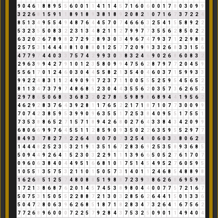
9
0
4
6
1
8
8
9
5
5
6
0
0
1
1
4
1
1
4
5
7
1
6
0
6
0
0
1
7
8
0
3
0
9
9
3
2
2
6
8
1
5
9
1
1
8
9
1
8
9
3
8
1
8
9
2
0
8
2
1
0
7
1
6
7
3
7
2
2
4
8
5
1
3
4
9
5
5
4
9
4
8
7
6
4
4
5
7
0
7
4
6
6
6
3
2
5
4
1
5
5
8
9
2
2
5
3
2
3
5
5
0
8
3
2
2
3
1
3
4
8
2
1
1
2
7
9
9
7
7
3
5
5
6
2
8
5
0
2
2
6
3
2
0
2
6
7
8
9
8
2
7
2
9
2
8
9
3
0
3
4
9
6
7
4
7
9
3
7
1
2
2
9
8
8
2
5
7
5
3
1
4
4
4
8
8
1
0
8
8
0
1
2
5
7
7
2
0
9
9
3
3
2
6
8
3
3
1
5
6
4
7
7
9
7
4
4
0
3
3
7
5
7
4
2
9
9
3
0
3
8
3
2
4
6
9
0
2
6
8
6
0
8
3
2
2
9
6
3
9
9
4
2
7
9
1
0
1
2
3
5
8
0
9
9
4
7
5
6
2
8
7
9
7
7
2
0
4
5
9
5
5
6
1
7
0
1
2
4
6
0
3
0
4
4
5
5
8
2
1
3
5
4
0
4
6
0
3
7
1
5
9
9
3
3
9
9
2
2
4
8
3
1
1
2
4
9
0
9
9
7
2
3
7
1
1
0
0
5
5
5
2
5
9
5
4
5
6
5
2
8
1
1
3
4
7
3
7
9
7
4
8
6
8
5
2
3
0
4
4
3
5
5
6
2
0
3
5
7
3
6
2
6
5
2
2
9
7
8
6
5
0
6
8
5
3
6
8
3
2
0
2
7
8
6
5
9
8
9
8
6
8
9
4
4
1
9
5
6
2
4
6
2
9
2
8
3
7
6
4
3
9
2
8
1
1
7
6
5
2
2
1
7
1
8
7
1
0
7
7
3
0
0
9
9
7
0
7
4
2
3
8
5
9
5
3
9
9
0
9
6
3
5
5
1
7
2
5
3
8
4
0
9
5
5
1
7
5
5
1
7
3
5
3
8
8
6
5
2
7
1
5
7
1
8
9
4
2
6
8
0
2
7
6
4
3
3
8
4
3
4
2
0
9
9
6
8
0
6
6
9
9
7
6
4
5
5
1
1
2
8
5
9
0
9
3
5
0
2
2
6
3
5
9
5
5
2
9
7
7
8
4
9
3
3
7
8
2
7
9
2
2
6
4
1
0
0
7
0
7
3
2
5
4
9
0
6
0
3
3
8
0
6
2
8
1
4
4
4
8
2
5
2
3
5
3
2
1
9
1
3
5
1
6
7
2
8
3
6
9
2
5
3
5
8
9
3
6
8
5
5
0
9
4
4
9
2
6
4
1
5
2
3
0
3
2
2
9
1
1
1
3
9
6
6
5
0
5
2
7
6
1
7
0
7
0
9
6
0
6
3
8
4
0
4
4
9
5
1
6
6
8
1
0
1
7
5
1
4
5
4
9
5
2
7
6
0
5
9
5
1
0
5
5
1
3
5
7
5
3
2
1
1
0
1
5
0
5
7
3
1
4
0
1
1
2
4
6
8
5
4
8
8
9
8
1
6
2
6
8
5
1
2
5
7
4
8
0
8
8
5
1
9
8
8
7
2
3
9
3
8
6
2
6
8
6
9
5
9
5
1
7
2
1
3
8
6
8
7
6
2
0
1
4
5
7
4
5
3
8
9
8
0
4
4
0
0
7
7
5
7
2
1
6
7
5
0
7
5
3
1
5
0
5
5
2
2
8
8
7
2
1
3
0
3
2
8
5
6
2
6
4
4
1
5
0
1
3
3
6
5
0
4
7
2
8
0
6
3
9
6
2
6
8
5
1
8
7
1
8
2
8
3
4
7
3
2
6
4
1
6
7
5
6
2
7
7
2
6
8
9
6
0
0
0
7
2
2
5
7
9
2
8
4
3
7
5
3
2
5
0
9
0
1
1
4
9
4
0
4