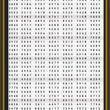
2
1
1
8
9
4
7
3
7
1
9
0
3
9
3
0
8
0
1
1
0
9
5
5
1
7
0
6
4
1
9
8
7
2
9
2
6
0
8
8
0
1
8
6
5
5
7
0
7
7
6
9
7
6
4
5
1
5
4
9
3
7
8
1
9
4
3
2
1
3
3
3
2
5
7
1
9
8
0
8
9
6
6
3
9
0
9
0
5
5
6
6
7
8
6
8
2
9
5
5
2
9
0
0
0
4
5
0
2
2
3
3
1
2
3
1
4
1
8
9
4
1
0
6
6
3
2
2
3
5
9
4
2
8
1
4
8
0
8
8
3
1
1
6
7
3
4
8
2
1
5
4
2
6
8
6
7
6
1
7
5
0
1
1
2
1
1
5
8
4
9
6
0
0
0
2
8
1
8
9
0
8
7
6
4
4
8
9
4
4
2
5
5
9
5
8
3
6
3
9
7
0
6
7
4
9
2
9
3
3
4
8
4
6
1
0
7
1
7
8
9
8
0
1
1
6
0
8
8
7
8
3
5
5
1
4
3
9
1
1
4
9
3
9
3
0
5
5
4
9
6
5
9
6
6
4
4
7
7
5
9
5
8
4
3
0
2
7
2
9
8
8
0
9
9
1
0
6
4
1
4
5
5
2
7
0
5
9
0
9
9
9
0
6
6
3
0
1
9
1
5
4
9
1
1
8
3
6
2
8
3
7
4
7
2
4
3
9
3
3
2
2
9
8
8
0
3
4
0
4
8
4
2
7
9
5
7
8
2
1
9
9
2
4
6
7
5
5
8
4
2
9
7
3
1
5
0
4
4
8
0
5
1
1
2
4
2
4
1
5
3
2
1
2
3
6
2
1
8
9
4
3
9
4
4
1
3
9
4
4
2
8
2
0
2
5
3
3
6
9
8
6
6
9
6
9
7
6
2
8
4
1
3
4
7
6
3
8
9
8
7
4
8
7
6
7
0
2
9
2
8
7
2
4
6
2
2
4
5
9
3
8
3
3
6
3
5
2
6
8
9
8
4
6
1
5
3
4
0
4
8
3
8
1
9
8
0
1
1
2
2
1
4
1
5
2
8
5
4
9
6
3
1
8
9
4
3
8
5
4
6
0
3
6
9
4
4
5
4
9
5
6
9
8
8
4
6
5
5
1
4
3
6
5
2
0
9
3
8
2
1
3
6
1
7
1
0
3
3
6
3
4
6
7
4
7
1
2
2
4
8
2
7
9
7
0
6
2
7
9
8
0
3
5
8
6
1
0
8
8
5
2
2
3
5
3
3
6
9
6
9
0
4
0
4
0
4
3
4
7
1
6
0
2
2
8
0
9
3
3
5
5
3
9
3
0
5
4
0
4
4
9
9
6
6
3
1
1
1
2
7
3
0
3
3
0
2
3
7
1
5
5
6
6
3
4
7
0
8
8
9
6
7
4
2
7
8
4
7
2
8
9
1
3
4
6
9
2
9
2
5
0
5
8
4
8
7
7
1
8
0
1
5
3
8
1
1
6
5
2
4
9
0
5
5
1
1
5
7
3
6
6
1
4
5
7
2
2
6
8
0
1
1
9
1
8
2
5
9
5
2
1
5
6
2
9
4
3
8
2
2
4
6
6
3
9
5
3
4
7
0
8
1
6
7
3
9
1
0
1
3
3
8
5
4
7
7
7
6
4
4
4
8
1
9
3
1
6
3
9
9
1
7
3
1
0
6
3
3
6
5
2
3
3
6
9
6
3
7
1
9
8
5
2
7
5
6
6
8
5
0
8
5
5
1
8
5
0
6
6
1
8
3
5
8
8
2
1
6
7
9
1
1
7
8
4
9
4
8
3
2
3
1
0
1
1
1
7
4
2
2
7
0
7
7
6
1
6
2
8
9
0
8
4
3
0
7
1
3
4
5
7
6
1
7
3
5
4
2
6
4
1
0
4
4
7
1
4
7
2
6
6
1
3
4
8
1
0
6
6
3
1
9
5
5
0
8
3
8
2
1
9
9
9
9
2
6
1
1
2
6
4
9
7
7
0
3
3
5
8
4
9
1
9
1
7
7
9
6
6
3
6
7
8
6
0
6
3
0
3
8
8
5
6
2
6
1
7
7
5
7
3
9
4
4
7
9
7
2
9
6
0
1
3
4