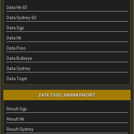
Data Hk 6D
Data Sydney 6D
Data Sgp
Data Hk
Data Pcso
Data Bullseye
Data Sydney
Data Togel
DATA TOGEL HARIAN FAVORIT
Result Sgp
Result Hk
Result Sydney