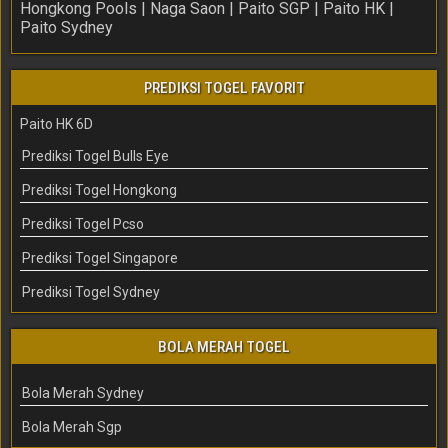
Hongkong Pools
|
Naga Saon
|
Paito SGP
|
Paito HK
|
Paito Sydney
PREDIKSI TOGEL FAVORIT
Paito HK 6D
Prediksi Togel Bulls Eye
Prediksi Togel Hongkong
Prediksi Togel Pcso
Prediksi Togel Singapore
Prediksi Togel Sydney
BOLA MERAH TOGEL
Bola Merah Sydney
Bola Merah Sgp