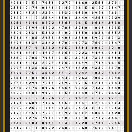
4
0
9
1
1
9
1
5
4
9
7
0
5
8
4
9
2
7
0
7
1
6
6
0
6
2
5
5
8
4
3
7
0
1
1
2
5
8
9
8
0
1
7
6
4
0
1
4
8
3
9
1
4
9
4
4
6
1
5
6
6
1
4
7
2
7
8
4
7
2
2
8
1
2
3
4
5
2
4
6
2
3
9
4
4
1
3
3
2
5
9
3
3
0
3
0
9
4
6
1
4
6
0
1
1
7
6
4
7
2
4
1
1
2
3
2
5
4
4
8
8
5
0
1
1
3
4
4
9
4
4
2
5
3
8
2
9
2
9
2
6
7
5
9
5
4
0
4
0
4
8
7
7
2
9
8
3
6
5
2
7
6
1
5
6
0
6
1
4
5
3
3
3
8
2
9
9
1
2
3
9
5
9
6
6
4
4
0
2
2
4
7
8
8
7
3
7
8
0
8
1
0
0
3
3
8
9
3
5
8
4
8
2
9
2
2
8
3
1
4
5
8
6
2
8
5
1
0
2
2
1
8
5
0
5
0
8
3
6
9
5
3
5
2
7
3
9
8
8
7
4
1
8
5
4
2
9
5
5
1
5
4
0
8
8
3
5
8
0
8
5
9
2
9
2
5
9
1
3
4
5
4
7
6
4
6
8
3
6
9
3
8
4
2
6
3
7
0
0
0
9
0
7
3
1
7
6
0
0
0
7
8
4
7
2
8
5
3
1
4
3
7
1
0
1
4
4
1
2
3
4
0
5
0
5
1
5
8
4
3
0
0
9
0
9
4
2
1
0
1
6
0
6
1
7
6
9
4
2
6
4
6
1
7
8
5
0
6
8
5
2
2
2
3
5
9
4
6
6
3
0
4
8
4
3
3
3
5
2
7
9
7
0
5
5
7
9
8
5
4
9
1
5
0
5
3
0
9
4
4
7
3
7
5
3
5
3
8
0
8
6
0
8
1
9
4
1
4
3
7
2
2
7
9
7
3
0
6
0
6
8
6
9
9
9
1
7
1
4
5
9
6
1
6
7
9
0
0
6
6
5
8
3
5
8
6
5
2
5
7
7
4
7
1
8
8
5
2
0
2
9
3
3
0
3
4
1
7
0
7
3
6
7
9
7
0
7
5
2
7
3
5
6
2
8
3
9
1
2
3
0
2
4
2
6
1
0
3
2
5
6
6
0
2
2
7
4
5
1
6
8
1
8
1
9
0
7
1
1
2
5
4
4
0
4
6
2
6
3
9
7
0
5
7
3
4
9
9
6
6
2
6
6
6
3
4
2
9
9
9
7
2
1
5
6
2
5
9
7
7
0
7
1
5
6
5
2
1
8
9
7
1
4
4
8
2
8
6
5
2
2
3
7
5
3
8
9
7
6
4
8
4
6
4
1
0
9
4
3
7
7
4
3
7
1
8
3
4
0
4
6
5
2
2
4
6
5
8
1
9
9
9
7
1
8
1
1
5
8
4
8
5
4
0
4
3
7
4
0
4
9
6
4
3
7
5
7
7
9
7
0
1
1
2
3
4
2
7
6
4
9
7
1
0
1
9
6
1
2
3
3
1
7
7
5
9
7
1
1
2
2
1
7
8
6
9
6
8
9
8
7
1
9
6
6
4
5
5
5
1
8
8
4
1
5
8
2
6
6
3
0
3
0
4
4
6
0
0
2
2
3
2
6
2
8
1
7
1
5
6
9
8
3
9
3
2
4
7
4
2
0
1
8
0
8
6
0
8
3
2
2
1
7
6
4
3
9
5
1
6
7
2
9
1
1
8
1
9
2
2
5
3
0
2
2
5
0
5
6
2
4
4
2
8
1
7
7
7
0
7
1
2
7
5
3
7
9
1
5
6
9
9
0
5
5
4
1
1
8
9
3
7
4
2
6
3
4
4
1
5
5
8
3
0
3
5
5
8
4
3
8
9
4
5
9
8
1
3
5
8
8
7
2
8
1
3
7
8
1
9
2
0
5
6
2
0
8
1
7
8
1
3
1
1
2
8
0
2
2
4
2
4
8
0
8
6
0
6
0
6
7
6
9
9
9
0
4
1
1
2