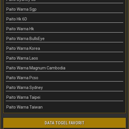
Paito Warna Sgp
Paito Hk 6D
Paito Warna Hk
Paito Warna BullsEye
Paito Warna Korea
Paito Warna Laos
Paito Warna Magnum Cambodia
Paito Warna Pcso
Paito Warna Sydney
Paito Warna Taipei
Paito Warna Taiwan
DATA TOGEL FAVORIT