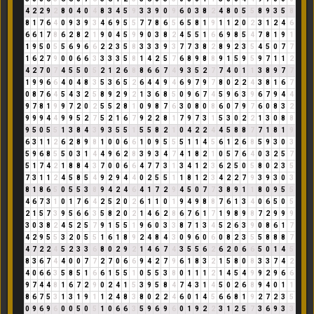
4
2
2
9
2
8
0
4
0
4
8
3
4
5
9
3
3
9
0
9
6
0
3
8
2
4
8
0
5
5
8
9
3
5
8
8
1
7
6
4
0
9
3
9
3
4
6
9
5
5
7
7
8
6
5
6
5
8
1
9
1
1
2
0
2
3
1
2
4
6
6
6
1
7
8
6
2
8
2
1
9
0
4
5
9
9
0
3
8
2
4
5
5
1
6
6
9
8
5
4
7
8
1
9
1
1
9
5
0
5
5
6
9
6
6
2
2
3
5
8
3
3
3
9
3
7
7
3
8
2
8
9
2
3
5
4
5
0
7
7
1
6
2
7
9
0
0
6
6
3
3
3
3
5
8
1
4
2
5
7
6
8
9
8
8
9
1
5
9
5
9
7
1
1
2
4
2
7
0
7
4
5
5
0
5
2
1
2
6
8
8
6
6
7
4
9
3
5
2
7
7
4
0
1
1
3
8
9
7
7
1
9
9
6
6
4
0
4
8
3
5
3
6
5
2
6
4
4
9
4
6
9
7
9
7
8
0
2
2
4
3
8
1
6
7
0
8
7
6
4
5
4
3
2
5
8
9
2
9
2
1
3
6
8
5
0
9
6
7
4
5
9
6
3
9
6
7
9
4
4
9
7
8
1
9
9
7
2
0
2
5
5
2
8
1
0
9
8
7
6
3
0
8
0
8
6
0
7
9
7
6
0
8
3
2
9
9
9
4
4
9
9
5
2
7
5
2
1
6
7
9
2
2
8
1
7
9
7
3
1
5
3
0
2
2
1
3
0
8
8
9
5
0
5
5
1
3
8
4
3
9
3
5
5
1
5
5
8
2
1
0
4
2
2
4
4
5
8
8
7
7
1
8
1
9
6
3
1
1
2
6
2
8
9
8
1
0
0
6
6
1
0
9
5
5
5
1
1
4
5
6
1
2
6
8
5
9
3
0
3
5
9
6
8
5
5
0
3
1
4
4
9
6
2
8
3
9
3
4
7
4
1
8
2
1
0
5
7
6
4
0
3
2
5
7
5
1
7
4
2
1
8
8
4
3
7
0
0
6
6
4
7
7
3
1
3
4
1
2
3
6
2
5
0
5
8
0
2
3
5
7
3
1
1
2
4
5
8
5
4
9
2
9
4
4
0
2
5
5
1
1
8
1
2
3
4
2
2
7
9
3
9
3
0
3
8
1
8
6
5
0
5
5
3
8
9
4
2
4
6
4
1
7
2
9
4
5
0
7
7
3
8
9
1
1
8
0
9
5
5
4
6
7
3
1
0
1
7
6
4
2
5
2
0
2
6
1
1
0
1
9
4
9
8
8
7
6
1
3
4
0
6
5
0
5
2
1
5
7
3
9
5
6
6
3
5
8
2
0
2
1
4
6
2
8
6
7
6
1
7
1
9
8
9
8
7
2
9
9
9
3
0
3
8
2
4
5
2
5
7
9
1
5
5
1
9
6
0
3
3
8
7
1
3
4
5
2
6
3
9
0
8
6
1
7
4
2
9
5
5
3
2
0
5
5
1
6
1
8
9
2
4
8
4
3
0
9
6
0
6
0
8
2
3
5
5
8
8
8
7
4
7
2
2
4
5
2
3
3
6
8
0
2
9
2
1
4
6
7
4
3
5
5
6
2
6
2
0
6
6
5
0
1
4
5
8
3
6
7
4
4
0
0
7
7
2
7
0
6
6
9
4
2
7
9
6
1
8
3
2
1
5
8
0
8
3
3
7
4
2
4
0
6
6
3
5
8
5
1
6
6
1
5
5
1
0
5
5
3
8
0
1
1
1
2
1
4
5
4
9
9
2
9
6
6
9
7
4
4
8
1
6
7
2
9
0
2
4
1
5
3
9
5
8
4
7
4
3
1
4
5
0
2
6
8
9
4
0
1
1
8
6
7
5
3
1
3
1
9
1
1
2
4
8
3
8
0
2
2
4
6
0
1
4
5
6
6
8
1
9
2
7
2
3
5
0
9
6
9
6
0
0
5
0
5
1
0
6
6
3
5
9
6
9
6
0
1
9
2
2
3
1
2
5
7
3
6
9
3
3