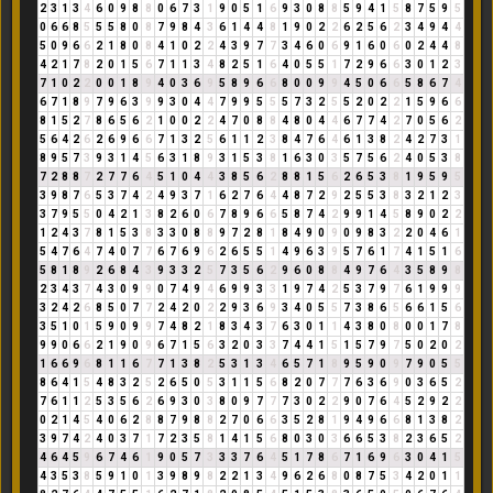
2
3
1
3
4
6
0
9
8
8
0
6
7
3
1
9
0
5
1
6
9
3
0
8
8
5
9
4
1
5
8
7
5
9
5
0
6
6
8
5
5
5
8
0
8
7
9
8
4
3
6
1
4
4
8
1
9
0
2
2
6
2
5
6
2
3
4
9
4
4
5
0
9
6
6
2
1
8
0
8
4
1
0
2
2
4
3
9
7
7
3
4
6
0
6
9
1
6
0
6
0
2
4
4
8
4
2
1
7
8
2
0
1
5
6
7
1
1
3
4
8
2
5
1
6
4
0
5
5
1
7
2
9
6
6
3
0
1
2
3
7
1
0
2
2
0
0
1
8
9
4
0
3
6
9
5
8
9
6
6
8
0
0
9
9
4
5
0
6
6
5
8
6
7
4
6
7
1
8
9
7
9
6
3
9
9
3
0
4
4
7
9
9
5
5
5
7
3
2
5
5
2
0
2
2
1
5
9
6
6
8
1
5
2
7
8
6
5
6
2
1
0
0
2
2
4
7
0
8
8
4
8
0
4
4
6
7
7
4
2
7
0
5
6
2
5
6
4
2
6
2
6
9
6
6
7
1
3
2
5
6
1
1
2
3
8
4
7
6
4
6
1
3
8
2
4
2
7
3
1
8
9
5
7
3
9
3
1
4
5
6
3
1
8
9
3
1
5
3
8
1
6
3
0
3
5
7
5
6
2
4
0
5
3
8
7
2
8
8
7
2
7
7
6
4
5
1
0
4
4
3
8
5
6
2
8
8
1
5
6
2
6
5
3
8
1
9
5
9
5
3
9
8
7
6
5
3
7
4
2
4
9
3
7
1
6
2
7
6
4
4
8
7
2
9
2
5
5
3
8
3
2
1
2
3
3
7
9
5
5
0
4
2
1
3
8
2
6
0
6
7
8
9
6
6
5
8
7
4
2
9
9
1
4
5
8
9
0
2
2
1
2
4
3
7
8
1
5
3
8
3
3
0
8
8
9
7
2
8
1
8
4
9
0
9
0
9
8
3
2
2
0
4
6
1
5
4
7
6
4
7
4
0
7
7
6
7
6
9
6
2
6
5
5
1
4
9
6
3
9
5
7
6
1
7
4
1
5
1
6
5
8
1
8
9
2
6
8
4
3
9
3
3
2
5
7
3
5
6
2
9
6
0
8
8
4
9
7
6
4
3
5
8
9
8
2
3
4
3
7
4
3
0
9
9
0
7
4
9
4
6
9
9
3
3
1
9
7
4
2
5
3
7
9
7
6
1
9
9
9
3
2
4
2
6
8
5
0
7
7
2
4
2
0
2
2
9
3
6
9
3
4
0
5
5
7
3
8
6
5
6
6
1
5
6
3
5
1
0
1
5
9
0
9
9
7
4
8
2
1
8
3
4
3
7
6
3
0
1
1
4
3
8
0
8
0
0
1
7
8
9
9
0
6
6
2
1
9
0
9
6
7
1
5
6
3
2
0
3
3
7
4
4
1
5
1
5
7
9
7
5
0
2
0
2
1
6
6
9
6
8
1
1
6
7
7
1
3
8
2
5
3
1
3
4
6
5
7
1
8
9
5
9
0
9
7
9
0
5
5
8
6
4
1
5
4
8
3
2
5
2
6
5
0
5
3
1
1
5
6
8
2
0
7
7
7
6
3
6
9
0
3
6
5
2
7
6
1
1
2
5
3
5
6
2
6
9
3
0
3
8
0
9
7
7
7
3
0
2
2
9
0
7
6
4
5
2
9
2
2
0
2
1
4
5
4
0
6
2
8
8
7
9
8
8
2
7
0
6
6
3
5
2
8
1
9
4
9
6
6
8
1
3
8
2
3
9
7
4
2
4
0
3
7
1
7
2
3
5
8
1
4
1
5
6
8
0
3
0
3
6
6
5
3
8
2
3
6
5
2
4
6
4
5
9
6
7
4
6
1
9
0
5
7
3
3
3
7
6
4
5
1
7
8
6
7
1
6
9
6
3
0
4
1
5
4
3
5
3
8
5
9
1
0
1
3
9
8
9
8
2
2
1
3
4
9
6
2
6
8
0
8
7
5
3
4
2
0
1
1