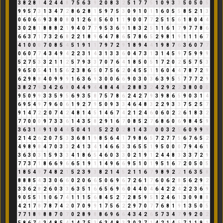
3
8
2
8
1
4
2
4
4
8
7
5
6
3
9
2
0
8
3
2
5
1
7
7
5
1
0
9
3
3
5
0
5
0
5
9
9
5
7
3
1
3
4
7
2
8
6
2
8
1
5
9
7
5
3
0
9
1
0
1
1
6
0
5
5
8
5
2
1
3
0
6
0
6
6
9
3
8
0
8
0
1
2
6
8
5
6
0
1
1
9
0
0
7
7
2
5
1
5
6
1
8
0
4
4
3
0
2
8
1
8
8
8
2
1
9
4
0
7
7
9
5
3
6
9
1
8
3
2
5
1
1
6
1
7
9
7
7
8
6
6
6
3
7
1
7
3
2
6
8
2
2
1
8
9
6
4
7
8
6
5
7
8
6
5
2
9
8
1
9
1
1
1
6
7
4
1
0
0
0
7
0
8
5
4
5
1
9
1
1
7
9
7
2
9
1
8
9
4
4
1
9
8
7
6
3
6
0
7
7
0
6
0
7
7
4
3
4
9
4
2
2
3
1
4
3
1
3
3
6
0
4
7
3
1
3
1
4
5
9
7
5
9
9
9
5
2
7
5
3
3
2
1
1
2
5
7
9
3
3
7
0
7
6
4
1
8
5
0
5
1
7
2
0
2
5
5
7
5
3
9
6
5
0
5
4
1
1
5
6
2
3
8
6
5
0
7
5
6
2
0
4
5
5
1
1
6
0
4
4
7
8
7
2
9
6
2
9
8
8
4
0
9
9
9
1
6
3
6
9
3
0
0
6
6
9
0
3
0
3
6
3
9
5
5
7
7
7
2
9
3
8
2
7
9
3
4
2
6
8
0
4
4
9
4
4
8
4
4
8
2
8
8
3
2
4
2
9
2
2
3
8
0
0
0
9
5
0
9
9
3
3
5
9
5
6
9
3
5
8
7
5
7
8
6
2
4
2
7
9
3
9
8
6
5
9
0
3
1
4
6
9
5
4
9
7
9
6
0
6
1
9
2
7
9
5
0
9
3
3
4
6
4
8
3
2
2
9
3
3
7
5
2
5
7
9
1
4
7
2
2
0
7
4
2
4
8
1
4
5
1
4
6
7
4
2
1
2
4
6
0
6
0
2
2
6
1
8
3
2
7
7
0
0
0
9
7
3
3
6
1
4
3
5
8
2
9
1
6
7
0
8
5
2
7
6
8
6
0
6
9
8
4
5
9
3
6
3
1
4
9
1
0
4
4
5
0
4
1
5
5
2
2
0
2
8
1
4
3
7
0
0
3
2
5
6
0
9
9
9
2
1
4
2
6
2
0
7
5
3
3
6
8
1
9
8
5
6
4
1
7
9
8
6
5
7
2
7
7
5
6
7
6
5
2
4
9
8
9
8
4
7
0
3
3
2
4
1
3
4
1
4
6
6
3
3
6
5
5
1
9
5
0
0
0
7
9
4
6
1
3
6
3
0
3
1
5
9
3
3
4
1
8
6
5
4
6
0
3
3
0
2
1
9
1
2
4
4
8
3
3
3
7
2
9
7
7
3
7
1
8
6
6
9
6
6
5
1
9
1
1
4
9
6
6
9
5
1
0
1
9
5
1
6
7
2
0
5
0
5
1
8
5
4
9
7
4
8
2
1
5
2
3
9
3
8
2
1
4
5
2
1
1
6
7
9
8
9
2
2
1
6
3
5
8
8
8
8
5
4
3
3
0
6
6
0
2
0
6
6
5
0
6
9
6
7
2
6
1
7
6
0
6
2
8
5
6
2
9
2
3
3
6
2
8
2
6
0
3
3
6
3
5
1
6
6
5
6
9
6
0
4
4
0
4
6
4
2
2
4
2
2
3
6
9
9
0
5
5
1
1
0
6
7
4
1
1
1
5
6
8
4
5
2
7
2
8
5
9
5
1
2
4
6
1
3
0
9
8
8
4
2
1
7
8
7
8
7
4
2
0
7
0
9
9
1
7
5
6
2
2
9
7
0
7
7
6
8
1
9
1
3
5
0
5
7
7
1
8
9
8
8
7
0
7
0
2
8
9
8
8
6
9
6
6
4
3
4
2
6
5
7
3
4
7
9
9
2
0
2
5
8
6
7
4
3
4
8
5
4
1
4
7
5
3
6
3
4
8
3
3
0
3
7
1
4
2
1
4
5
7
1
1
9
1