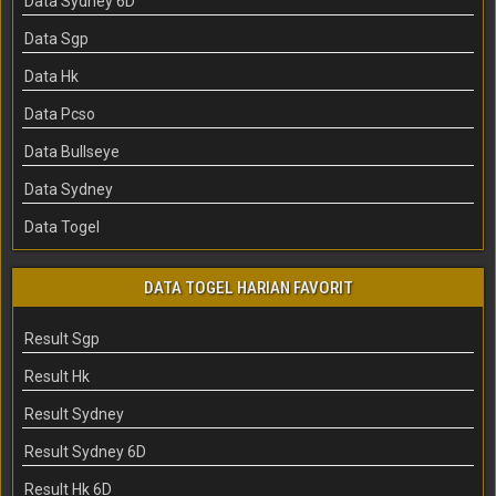
Data Sydney 6D
Data Sgp
Data Hk
Data Pcso
Data Bullseye
Data Sydney
Data Togel
DATA TOGEL HARIAN FAVORIT
Result Sgp
Result Hk
Result Sydney
Result Sydney 6D
Result Hk 6D