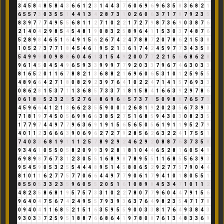
3
4
5
8
4
8
5
8
4
3
6
6
1
2
3
1
4
4
3
7
6
0
6
9
6
9
6
3
5
8
3
6
8
2
1
6
5
5
7
3
0
3
5
5
1
4
4
1
3
4
2
8
7
3
1
0
2
6
0
6
3
7
1
7
8
7
9
2
3
5
8
3
9
7
7
7
4
9
5
5
6
8
1
1
2
7
1
0
2
2
1
7
2
7
9
8
7
3
6
9
0
3
8
7
6
2
1
4
0
4
2
9
8
5
4
5
4
8
1
9
0
8
3
2
5
8
9
6
4
1
1
5
3
0
3
7
4
8
7
6
5
2
8
9
8
4
6
5
1
6
4
9
1
5
6
2
6
7
4
2
4
7
8
8
7
2
0
7
8
6
2
1
5
3
8
1
0
5
2
7
3
7
7
1
8
4
5
4
6
1
9
5
2
1
3
6
1
7
4
2
4
5
9
7
7
3
4
3
5
8
5
4
9
9
9
0
0
9
8
8
6
0
4
6
1
3
1
5
4
9
2
0
0
7
7
2
2
1
5
6
6
8
6
2
8
9
6
1
4
5
0
4
5
4
9
6
5
9
3
3
9
9
9
7
7
9
2
0
3
3
7
9
6
7
4
6
3
0
3
3
8
1
6
5
2
0
1
1
6
7
8
8
2
1
3
6
8
8
2
1
6
9
6
0
6
5
3
1
0
1
2
5
9
5
5
4
8
9
6
6
4
2
7
1
8
0
8
2
9
2
3
9
7
6
4
1
0
2
2
4
7
1
4
1
5
7
6
9
3
3
0
8
6
2
8
1
5
3
7
1
1
3
6
8
5
7
3
3
7
1
8
1
5
8
4
1
6
6
3
9
2
9
7
8
6
0
6
1
8
9
5
2
3
2
5
5
2
7
6
4
8
6
9
6
6
5
7
3
7
1
5
0
9
8
8
7
6
5
7
3
4
5
9
6
6
4
1
2
1
3
6
6
2
3
5
5
9
0
0
0
2
6
8
1
9
2
0
2
3
5
6
7
3
9
3
7
1
8
1
9
7
4
5
0
5
6
9
9
6
6
3
8
5
2
7
5
1
6
8
5
9
4
3
0
3
0
8
2
3
5
1
7
7
9
7
4
4
9
7
7
9
6
3
6
9
1
9
1
5
6
5
6
5
0
5
6
1
9
1
1
9
5
2
7
9
4
0
1
1
2
3
6
6
6
3
9
0
6
9
6
2
7
2
7
9
2
8
5
6
2
6
3
2
2
4
1
7
5
5
1
7
4
0
3
3
6
8
1
9
1
1
1
2
5
7
8
9
2
9
2
4
6
2
9
2
0
8
8
7
6
3
7
3
5
8
9
3
4
6
1
0
5
5
0
5
8
2
0
9
9
3
9
2
8
1
8
1
0
4
4
6
5
2
8
1
6
0
5
4
9
6
9
8
9
8
7
6
7
3
1
2
3
0
5
5
1
6
8
9
8
7
8
9
5
5
1
1
6
8
5
5
6
3
9
3
9
5
4
5
9
0
5
3
2
5
5
4
4
4
8
9
5
1
4
5
8
0
6
5
2
9
2
7
7
5
7
9
0
4
4
8
1
0
1
1
6
2
7
7
5
7
7
0
6
6
4
4
9
7
7
9
0
6
1
7
9
4
1
0
1
8
0
5
5
1
8
5
5
0
5
3
3
2
3
5
9
6
0
5
5
2
0
5
1
6
1
0
8
9
8
4
5
3
4
7
1
0
1
1
2
4
8
2
3
5
8
6
8
1
9
5
7
5
7
3
3
1
0
2
2
7
8
0
7
7
9
6
0
4
4
7
9
1
5
6
9
6
4
0
4
7
5
6
7
4
2
4
9
5
5
7
9
3
9
3
6
3
7
6
4
9
8
2
3
5
4
7
1
7
8
0
9
4
0
4
1
1
6
8
5
2
1
5
1
6
3
5
9
5
5
9
0
0
3
3
8
1
7
6
4
9
3
8
4
3
9
3
0
3
3
7
2
5
9
5
1
8
8
7
6
6
8
6
4
1
9
7
8
0
8
7
6
1
3
4
8
3
3
6
9