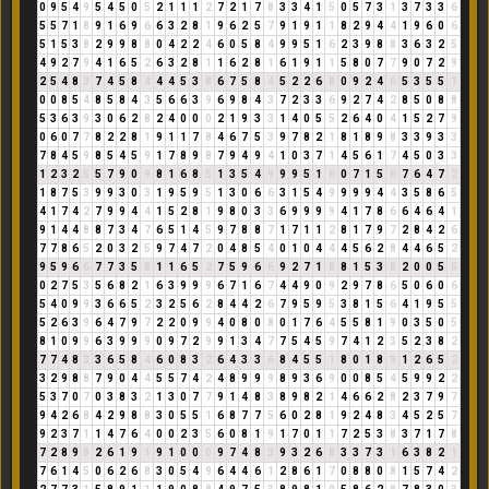
0
9
5
4
9
5
4
5
0
5
2
1
1
1
2
7
2
1
7
8
3
3
4
1
5
0
5
7
3
1
3
7
3
3
6
5
5
7
1
8
9
1
6
9
6
6
3
2
8
1
9
6
2
5
7
9
1
9
1
1
8
2
9
4
4
1
9
6
0
6
5
1
5
3
8
2
9
9
8
8
0
4
2
2
4
6
0
5
8
4
9
9
5
1
6
2
3
9
8
8
3
6
3
2
5
4
9
2
7
9
4
1
6
5
2
6
3
2
8
1
1
6
2
8
1
6
1
9
1
1
5
8
0
7
7
9
0
7
2
9
2
5
4
8
3
7
4
5
8
4
4
4
5
3
8
6
7
5
8
4
5
2
2
6
8
0
9
2
4
6
5
3
5
5
1
0
0
8
5
4
8
5
8
4
3
5
6
6
3
9
6
9
8
4
3
7
2
3
3
6
9
2
7
4
2
8
5
0
8
8
5
3
6
3
9
3
0
6
2
8
2
4
0
0
0
2
1
9
3
3
1
4
0
5
5
2
6
4
0
4
1
5
2
7
9
0
6
0
7
7
8
2
2
8
1
9
1
1
7
8
4
6
7
5
3
9
7
8
2
1
8
1
8
9
8
3
3
9
3
3
7
8
4
5
9
8
5
4
5
9
1
7
8
9
8
7
9
4
9
4
1
0
3
7
1
4
5
6
1
7
4
5
0
3
3
1
2
3
2
5
5
7
9
0
9
8
1
6
8
5
1
3
5
4
9
9
9
5
1
6
0
7
1
5
6
7
6
4
7
2
1
8
7
5
3
9
9
3
0
3
1
9
5
9
5
1
3
0
6
6
3
1
5
4
9
9
9
9
4
4
3
5
8
6
5
4
1
7
4
2
7
9
9
4
4
1
5
2
8
1
9
8
0
3
3
6
9
9
9
9
4
1
7
8
6
6
4
6
4
1
9
1
4
4
8
8
7
3
4
7
6
5
1
4
5
9
7
8
8
7
1
7
1
1
2
8
1
7
9
7
2
8
4
2
6
7
7
8
6
5
2
0
3
2
5
9
7
4
7
2
0
4
8
5
4
0
1
0
4
4
4
5
6
2
8
4
4
6
5
2
9
5
9
6
6
7
7
3
5
8
1
1
6
5
2
7
5
9
6
6
9
2
7
1
8
8
1
5
3
8
2
0
0
5
5
0
2
7
5
3
5
6
8
2
1
6
3
9
9
9
6
7
1
6
7
4
4
9
0
9
2
9
7
8
6
5
0
6
0
6
5
4
0
9
9
3
6
6
5
2
3
2
5
6
2
8
4
4
2
6
7
9
5
9
5
3
8
1
5
6
4
1
9
5
5
5
2
6
3
9
6
4
7
9
7
2
2
0
9
9
4
0
8
0
8
0
1
7
6
4
5
5
8
1
9
0
3
5
0
5
8
1
0
9
9
6
3
9
9
9
0
9
7
2
9
9
1
3
4
7
7
5
4
5
9
7
4
1
2
3
5
2
3
8
2
7
7
4
8
3
3
6
5
8
4
6
0
8
3
2
6
4
3
3
6
8
4
5
5
1
8
0
1
8
9
1
2
6
5
2
3
2
9
8
8
7
9
0
4
4
5
5
7
4
2
4
8
9
9
9
8
9
3
6
9
0
0
8
5
4
5
9
9
2
2
5
3
7
0
7
0
3
8
3
2
1
3
0
7
7
9
1
4
8
3
8
9
8
2
1
4
6
6
2
8
2
3
7
9
7
9
4
2
6
8
4
2
9
8
8
3
0
5
5
1
6
8
7
7
5
6
0
2
8
1
9
2
4
8
3
4
5
2
5
7
9
2
3
7
1
1
4
7
6
4
0
0
2
3
5
6
0
8
1
9
1
7
0
1
1
7
2
5
3
8
3
7
1
7
8
7
2
8
9
8
2
6
1
9
1
9
1
0
0
0
9
7
4
8
3
9
3
2
6
8
3
3
7
3
1
6
3
8
2
1
7
6
1
4
5
0
6
2
6
8
3
0
5
4
9
6
4
4
6
1
2
8
6
1
7
0
8
8
0
8
1
5
7
4
2