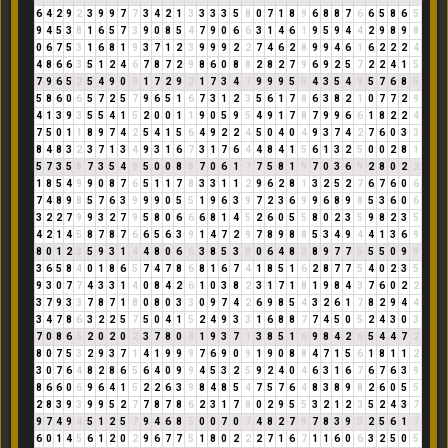
6
4
2
9
2
3
9
9
7
7
3
4
2
1
3
3
3
3
5
8
0
7
1
8
9
6
8
8
7
6
6
5
8
6
5
9
4
5
3
8
1
6
5
7
3
9
0
8
5
4
7
9
0
6
6
3
1
4
6
1
9
5
9
4
4
2
9
8
9
8
0
6
7
5
3
1
6
8
1
9
3
7
1
2
3
9
9
9
2
2
7
4
6
2
8
9
9
4
6
1
6
2
2
2
4
4
8
6
6
3
5
1
2
4
6
7
8
7
2
9
8
6
0
8
8
2
8
2
7
9
6
9
2
5
7
2
2
4
1
5
7
9
6
5
2
5
4
9
0
9
1
7
2
9
2
1
7
3
4
7
9
9
9
5
5
4
3
5
4
9
5
7
6
8
5
5
8
6
0
6
5
7
2
5
7
9
6
5
1
6
7
3
1
2
3
5
6
1
7
8
6
3
8
2
1
0
7
7
2
9
4
1
3
9
3
5
5
4
1
5
2
0
0
1
1
9
0
5
9
5
4
9
1
7
8
7
9
9
6
6
1
8
2
2
4
7
5
0
1
1
8
9
7
4
2
5
4
1
5
6
4
9
2
2
4
5
0
4
0
4
9
3
7
4
2
7
6
0
3
3
8
4
8
3
2
3
7
1
3
4
9
3
1
6
7
3
1
7
6
4
4
8
4
1
5
6
1
3
2
5
0
0
2
8
1
5
7
3
5
8
7
3
5
4
9
5
0
0
8
8
7
0
6
1
7
7
5
8
1
9
7
0
3
6
9
2
8
0
2
2
1
8
5
4
9
9
0
8
7
6
5
1
1
7
8
3
3
1
1
2
9
6
2
8
1
3
2
5
2
7
6
7
6
0
6
7
4
8
9
8
5
7
6
3
9
9
9
0
5
5
1
9
6
3
9
7
2
3
6
9
9
6
8
9
8
5
3
6
0
6
3
2
2
7
9
9
3
2
7
9
5
8
0
6
6
6
8
1
4
5
2
6
0
5
5
8
0
2
3
5
9
8
2
3
5
4
2
1
4
5
8
7
8
7
6
6
5
6
3
9
1
4
7
2
9
7
8
9
8
8
5
3
4
9
4
4
1
3
6
9
8
0
1
2
3
5
9
3
1
4
4
8
0
6
6
3
8
5
3
8
0
6
4
8
3
8
9
7
7
5
5
5
0
9
9
3
6
5
8
4
0
1
8
6
5
7
4
7
8
6
8
1
6
7
4
1
8
5
1
6
2
8
7
7
5
4
0
2
3
5
9
3
0
7
7
4
3
3
1
4
0
8
4
2
6
1
0
3
8
2
3
1
7
1
8
1
9
8
4
3
7
6
0
2
2
3
7
9
3
3
7
8
7
1
8
0
8
0
3
3
0
9
7
4
2
6
9
8
5
4
3
2
6
1
7
8
2
9
4
4
3
4
7
8
6
3
2
2
5
7
5
0
4
1
5
2
4
9
3
3
1
6
8
8
7
7
4
5
0
5
2
4
3
0
3
7
0
8
6
5
2
0
2
0
2
3
7
8
0
8
1
9
3
7
1
3
8
5
1
6
9
8
4
2
6
5
4
4
7
2
8
0
7
5
3
2
9
3
7
1
4
1
9
9
9
7
6
9
0
9
1
9
0
8
8
4
7
1
5
6
1
8
1
1
2
3
0
7
6
4
8
2
8
6
5
6
4
0
9
9
4
5
3
2
5
9
2
4
0
4
6
3
1
6
7
6
7
6
3
9
8
6
6
0
6
9
6
4
1
5
2
2
6
3
9
8
4
8
5
4
7
5
7
6
4
8
3
8
9
8
2
6
0
5
5
2
8
3
9
3
9
9
5
2
7
7
8
7
8
6
2
3
1
7
8
0
2
9
5
5
3
2
1
2
3
5
2
4
3
7
9
7
4
9
4
5
1
2
5
7
9
4
6
8
5
0
0
7
0
7
4
8
2
7
9
7
8
3
9
3
2
5
6
1
7
6
0
1
4
5
6
1
2
0
2
9
6
7
7
5
1
8
0
2
2
2
7
1
6
7
1
1
6
0
6
3
2
5
0
5