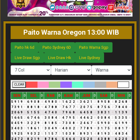
Paito Warna Oregon 13:00 WIB
Paito hk 6d
Paito Sydney 6D
Paito Warna Sgp
Live Draw Sgp
Live Draw Hk
Live Sydney
CLEAR
SEN
SEL
RAB
KAM
JUM
SAB
MIN
D
D
D
D
D
D
D
5
9
1
9
1
6
9
0
8
8
4
9
8
0
8
1
6
2
2
4
3
6
2
1
3
8
9
5
8
4
8
2
6
8
5
7
3
9
1
1
8
8
1
8
9
4
7
8
8
7
7
6
7
7
5
2
0
7
5
3
8
7
5
6
2
7
8
4
0
4
2
0
6
9
6
5
1
5
5
1
4
7
4
0
4
7
9
6
8
5
6
4
5
8
4
3
8
3
1
4
1
1
3
9
3
1
6
6
5
2
6
7
4
6
1
3
0
8
4
3
4
7
9
5
5
4
4
6
2
8
0
0
8
4
3
5
3
3
5
8
0
4
5
9
5
3
2
2
9
2
8
1
8
5
4
7
3
0
8
8
2
4
6
7
4
5
9
9
0
9
6
1
9
9
9
3
4
0
3
3
1
8
6
1
7
3
0
4
9
4
4
0
0
2
2
7
7
8
9
8
3
1
7
5
3
0
8
1
7
8
1
9
2
5
7
9
0
3
2
5
1
1
5
7
3
1
0
3
8
2
8
9
3
1
4
8
1
9
3
3
4
8
3
4
7
2
4
7
2
9
8
2
1
9
1
8
7
8
6
5
5
4
6
4
1
2
5
2
0
2
4
3
8
8
7
6
2
2
0
2