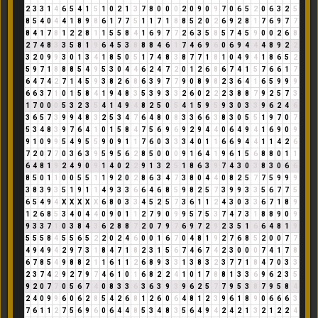
2
3
3
1
4
6
5
4
1
5
1
0
2
1
3
7
8
0
0
0
2
0
9
0
9
7
0
6
5
2
0
6
3
2
5
8
5
4
0
4
4
1
8
9
8
6
1
7
7
5
1
1
7
1
8
8
5
2
0
2
6
9
2
8
1
7
6
9
7
7
8
4
1
7
8
1
2
2
8
1
1
5
5
8
4
1
6
9
7
7
2
6
3
5
8
5
7
4
5
9
0
0
2
6
8
2
7
4
8
3
3
5
8
1
9
6
4
5
3
8
8
8
4
6
1
7
4
6
9
6
0
6
9
4
4
4
8
9
2
2
3
2
0
9
9
3
0
1
3
4
1
8
5
0
5
1
7
4
8
3
8
7
7
1
8
1
0
4
9
4
1
8
6
5
2
5
9
7
1
8
8
8
5
4
9
5
3
0
4
4
6
2
4
7
2
0
1
2
6
8
6
7
4
1
5
7
6
6
1
7
6
4
7
4
2
7
1
4
5
9
3
8
2
6
8
6
3
9
7
7
9
0
8
9
8
2
3
6
4
1
6
5
9
9
9
6
6
3
7
1
0
1
5
8
4
1
9
4
8
3
5
3
9
3
3
2
6
0
2
2
2
3
8
8
7
9
2
5
7
3
1
7
0
0
0
5
3
2
3
5
4
1
4
9
4
8
2
5
0
5
4
1
5
9
5
9
3
0
3
3
9
6
2
4
6
3
6
5
7
3
9
9
4
8
3
2
5
3
4
7
6
4
8
0
8
3
3
6
6
3
8
3
0
5
5
1
9
7
0
7
5
3
4
8
3
9
7
6
4
1
0
1
5
8
4
7
5
6
9
6
9
2
9
4
4
0
6
4
9
4
1
6
9
0
9
9
1
0
9
9
5
4
9
5
5
9
0
9
1
1
7
6
0
3
3
3
4
0
1
1
6
6
9
4
4
1
1
4
2
6
7
2
0
7
7
0
3
6
3
9
5
9
5
6
2
8
5
0
0
0
9
1
6
4
1
9
6
1
5
6
8
8
0
1
1
6
4
8
1
9
2
4
9
0
9
1
4
0
2
2
9
1
3
2
5
1
8
6
3
9
7
4
3
0
3
8
3
0
6
6
8
5
0
1
1
0
0
5
5
1
1
9
2
0
2
8
6
3
4
7
3
8
0
4
4
0
8
2
5
7
7
5
9
9
9
3
8
3
9
3
5
1
9
1
1
4
9
3
3
6
6
4
6
8
5
9
8
2
5
7
3
9
9
3
3
5
6
7
7
5
6
5
4
9
4
X
X
X
X
X
6
8
0
3
3
4
5
2
5
7
3
6
1
1
2
4
3
0
3
3
6
7
1
8
9
1
2
6
8
5
3
4
0
4
4
0
9
0
1
1
2
7
9
0
9
9
5
7
5
3
7
4
7
3
1
8
8
9
0
9
9
3
3
7
1
0
3
8
4
3
6
2
8
8
7
2
0
7
9
7
6
9
7
2
9
2
3
5
1
6
6
4
8
1
9
5
5
5
8
4
5
5
6
5
2
2
0
2
4
6
0
0
1
6
7
0
4
8
1
9
2
7
6
8
5
2
0
0
7
7
4
9
4
9
4
2
9
7
3
1
8
4
7
1
8
2
3
1
5
6
7
4
6
7
4
2
3
0
0
0
7
4
1
7
8
6
7
8
5
4
9
8
8
2
1
1
6
1
1
2
6
8
9
3
3
1
3
8
3
2
3
7
7
1
8
4
7
0
3
3
2
3
7
4
2
9
2
7
9
7
4
6
1
0
1
6
8
2
2
4
1
0
1
7
8
8
1
3
3
6
9
6
2
3
5
9
2
0
7
7
0
5
6
7
4
0
8
3
3
6
3
6
3
9
3
9
6
2
5
7
7
9
5
3
8
7
9
5
8
4
2
4
0
9
9
6
0
6
2
8
5
4
2
6
8
1
2
6
0
6
4
8
1
2
3
9
6
1
8
9
0
6
6
6
3
7
6
1
1
2
7
5
6
9
6
0
6
4
4
8
5
3
4
8
3
5
6
4
9
4
2
4
2
1
3
2
1
2
2
4