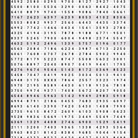
4
5
9
2
2
2
5
8
0
8
0
2
9
5
5
9
7
0
0
0
8
1
2
7
9
2
9
2
7
9
1
0
4
3
7
5
5
0
0
0
8
1
0
0
0
5
5
3
6
9
3
2
9
0
9
0
0
6
3
9
8
4
4
2
6
4
0
7
5
3
6
4
1
0
1
8
8
7
9
7
9
7
4
0
4
1
5
5
8
4
9
0
8
6
5
7
8
4
0
4
5
6
6
1
7
7
1
6
7
4
2
6
2
3
5
6
3
9
7
7
6
2
3
9
3
8
0
5
3
8
4
1
0
2
2
8
3
0
6
6
5
5
5
3
8
8
0
8
2
1
9
9
3
7
1
2
5
6
0
6
6
4
4
3
7
4
4
3
5
8
3
3
7
4
2
6
9
9
2
2
7
7
4
2
6
1
4
6
6
3
0
4
3
4
7
1
5
4
1
5
3
5
9
3
3
2
7
8
0
8
4
3
2
5
7
4
1
9
4
4
3
1
9
5
5
7
8
7
8
6
9
1
8
8
7
6
7
7
1
8
9
5
0
1
1
8
3
3
7
1
5
2
4
5
9
7
9
0
0
0
6
0
0
4
4
9
4
9
8
8
2
3
7
4
2
5
5
4
7
2
4
6
3
2
5
5
1
9
2
2
2
4
9
6
6
1
3
3
9
3
5
7
5
7
3
0
1
9
6
6
0
1
7
7
5
6
5
6
3
9
2
0
8
4
3
7
1
8
6
5
6
2
2
4
6
3
9
8
7
6
6
7
1
3
4
2
2
5
0
5
6
0
6
1
7
7
6
0
8
8
0
7
0
7
7
2
6
7
8
6
2
7
8
4
3
5
9
0
2
2
9
9
4
0
4
5
7
7
2
9
8
1
7
9
7
5
2
2
3
5
8
7
4
7
2
5
5
0
8
8
5
6
3
2
5
3
0
0
1
1
5
0
7
6
4
8
8
9
7
7
2
0
4
0
4
8
9
0
7
7
0
4
1
9
1
9
4
4
1
5
1
7
9
5
5
8
2
7
6
4
9
6
7
4
2
9
5
4
4
8
5
1
4
3
7
8
1
7
2
9
0
3
6
9
6
8
5
2
3
5
5
4
5
8
4
7
0
4
7
2
0
4
1
9
1
9
0
2
5
7
3
0
3
4
7
5
0
1
3
4
9
4
1
0
1
6
9
4
8
3
3
1
7
5
3
X
X
X
X
X
7
8
6
4
1
2
5
5
7
3
3
3
2
3
5
1
9
7
4
2
5
9
7
0
7
2
1
9
5
5
8
5
8
9
8
4
4
3
0
3
6
1
1
8
9
9
1
3
6
9
7
8
1
8
9
3
7
5
0
5
9
9
7
4
2
9
3
7
1
8
7
4
0
8
8
5
6
7
2
9
8
2
0
7
7
9
0
5
0
5
6
5
4
4
8
8
9
4
6
1
5
9
6
3
9
5
1
4
2
6
9
9
4
9
4
2
9
8
3
2
5
9
1
8
9
6
9
9
4
4
8
7
9
1
1
2
1
8
6
5
0
4
5
5
1
7
6
8
3
2
2
9
3
5
8
6
0
9
7
7
8
6
9
3
3
6
1
4
0
4
3
3
9
0
9
7
4
2
0
2
5
4
3
0
3
1
4
0
8
8
7
9
9
0
9
2
7
3
5
8
9
6
1
5
6
8
4
7
2
9
2
6
0
9
9
6
1
0
3
3
5
9
0
8
8
0
6
2
3
5
9
5
2
8
1
9
8
3
6
9
5
6
6
9
6
1
9
7
5
3
3
4
4
9
4
5
5
4
9
4
7
4
4
9
4
6
3
6
9
6
1
3
2
9
2
4
4
0
8
8
2
7
4
6
1
6
9
0
0
0
1
5
2
9
2
5
4
1
9
1
2
1
1
1
2
3
2
0
0
0
7
4
0
3
3
9
3
6
5
2
1
3
3
8
2
4
2
9
3
3
5
3
6
4
1
0
9
6
3
9
8
0
2
1
3
8
1
4
2
6
8
3
8
4
3
9
6
8
5
4
9
0
4
4
8
9
1
5
4
9
7
3
1
8
9
4
3
3
3
6
8
5
3
2
5
0
4
2
0
2
6
4
2
7
9
0
1
0
3
3
8
4
9
9
9