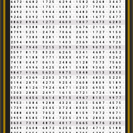
6
4
7
2
9
6
6
8
2
1
1
7
2
5
7
6
2
9
4
4
1
5
8
2
1
6
2
6
8
5
3
4
4
7
2
8
0
9
0
9
9
6
0
6
6
1
7
5
1
6
1
0
8
5
4
6
1
2
7
9
7
9
5
3
8
7
8
4
1
5
3
4
9
2
2
0
1
1
0
1
5
9
4
4
8
6
2
8
1
9
6
4
8
3
2
9
0
0
6
6
2
4
1
3
4
9
2
4
6
1
5
0
9
2
2
1
9
9
5
5
4
9
5
3
8
1
8
5
8
4
1
6
7
7
5
5
4
7
7
5
0
8
6
2
8
8
9
6
4
1
1
2
7
3
1
4
6
0
0
0
1
8
0
7
7
6
4
7
3
1
6
2
8
3
2
5
8
2
9
2
9
3
8
8
7
8
2
3
2
5
4
9
0
2
2
5
6
7
6
4
2
1
1
6
7
6
0
7
9
7
8
7
9
9
9
5
2
5
1
6
2
4
7
8
6
7
0
6
6
3
2
0
0
9
9
1
7
2
7
9
9
1
5
0
5
3
1
1
4
5
7
3
8
0
8
8
2
8
1
9
9
8
5
5
1
0
6
1
6
7
0
0
5
8
4
9
8
2
5
7
2
3
9
4
4
8
9
0
0
0
3
0
4
0
4
1
4
0
3
3
2
3
6
9
6
6
3
4
4
8
9
7
2
0
2
2
9
9
4
4
7
9
4
0
4
7
2
1
5
6
3
7
5
9
5
5
7
3
9
3
9
0
7
3
1
5
1
3
5
8
3
5
9
7
7
8
1
7
3
1
8
3
2
0
2
6
2
6
5
2
5
3
4
1
5
4
6
8
7
6
4
6
5
2
7
0
5
7
2
9
9
1
8
8
7
0
7
7
1
8
X
X
X
X
X
4
0
7
4
2
4
3
2
3
5
0
2
6
2
8
7
4
1
8
9
0
4
4
7
2
0
6
1
5
6
2
4
8
6
5
3
1
2
8
1
7
5
7
3
1
7
5
6
0
6
0
7
1
1
2
4
9
9
6
6
3
4
2
5
7
0
4
9
1
1
5
9
8
8
7
9
3
6
0
6
4
7
8
3
2
9
8
4
7
2
9
1
6
6
3
5
6
3
3
6
9
8
7
5
3
1
8
4
8
3
1
0
1
3
4
X
X
X
X
X
0
3
7
2
9
4
3
6
9
6
2
2
0
3
3
3
7
5
7
3
7
3
4
1
5
4
8
3
0
3
5
2
2
0
2
0
1
9
4
4
2
8
7
0
7
4
2
7
0
7
9
2
5
4
9
3
6
0
8
8
0
8
0
9
9
5
1
8
9
8
5
7
1
8
9
8
1
2
6
8
7
9
2
4
6
6
4
7
1
8
0
2
0
3
3
6
9
5
5
1
9
1
8
7
6
1
3
0
3
3
2
8
8
3
2
2
4
9
7
7
1
6
1
5
6
0
7
2
1
3
6
7
2
4
6
1
9
8
6
5
0
5
5
8
4
6
4
5
6
2
5
6
1
4
5
8
7
1
5
6
4
9
6
7
4
8
1
0
1
1
9
9
7
7
5
9
9
5
3
8
1
0
8
4
3
9
2
8
8
7
4
3
2
0
2
3
4
5
3
8
5
6
8
7
6
4
5
7
5
3
1
7
3
9
3
0
8
9
0
9
2
5
4
5
9
3
7
2
4
6
8
3
0
5
5
3
6
8
5
4
0
8
2
1
3
1
4
8
8
7
4
0
9
3
3
7
0
5
2
7
8
0
3
4
7
8
1
5
9
5
7
0
7
2
9
9
0
7
1
8
3
9
5
9
5
8
5
8
5
4
7
8
0
4
4
7
2
3
5
8
2
9
1
6
7
2
8
0
3
3
0
0
6
3
9
3
6
3
4
7
7
3
1
8
9
4
8
7
6
4
4
0
1
7
8
3
6
6
5
2
5
8
7
6
4
2
2
0
5
5
4
4
3
9
3
2
6
0
8
8
6
8
7
2
9
6
2
5
6
2
0
6
6
2
8
4
7
1
2
3
5
1
8
8
7