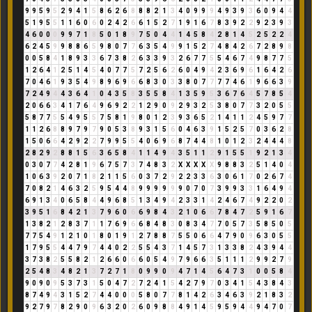
9
9
5
9
5
2
9
4
1
5
8
6
2
6
8
8
8
2
1
3
4
0
9
9
9
4
9
3
9
3
6
0
9
4
4
5
1
9
5
5
1
1
6
0
6
0
2
4
2
6
6
1
5
2
7
1
9
1
6
7
8
3
9
2
2
9
2
3
9
3
4
6
0
0
0
9
9
7
1
8
5
0
1
8
9
7
5
0
4
4
1
4
5
8
4
2
8
1
4
5
2
5
2
2
4
6
2
4
5
9
9
8
8
6
5
9
8
0
7
7
6
3
5
4
9
9
1
5
2
7
4
8
4
2
6
7
2
8
9
8
0
0
5
8
4
1
8
9
3
3
6
7
3
8
2
6
3
3
9
3
2
6
7
7
5
5
4
6
7
4
9
8
7
7
5
1
2
6
4
1
2
5
1
4
5
4
0
7
7
5
7
2
5
6
2
6
0
4
9
4
2
3
6
9
6
1
6
4
2
6
7
0
4
6
1
9
3
5
4
9
8
9
6
9
6
6
8
3
0
3
3
8
0
7
7
7
7
4
6
1
9
6
6
3
9
7
2
4
9
4
4
3
6
4
1
0
4
3
5
8
3
5
5
8
4
1
3
5
9
5
3
6
7
6
4
5
7
8
5
4
2
0
6
6
3
4
1
7
6
4
9
6
9
2
2
1
2
9
0
9
2
9
3
2
5
3
8
0
7
7
3
2
0
5
5
5
8
7
7
5
5
4
9
5
5
7
5
8
1
9
8
0
1
2
3
9
3
6
5
2
1
4
1
1
2
4
5
9
7
7
1
1
2
6
8
8
9
7
9
7
9
0
5
3
8
9
3
1
5
6
0
4
6
3
9
1
5
2
5
7
0
3
6
2
8
1
5
0
6
6
4
2
9
2
2
7
9
9
5
5
4
0
6
9
6
8
7
4
4
8
1
0
1
2
3
2
4
4
4
8
2
8
2
9
2
8
8
1
5
6
3
6
5
8
4
1
1
4
9
4
3
5
1
1
2
9
1
5
5
1
9
2
1
3
4
0
3
0
7
7
4
2
8
1
9
6
7
5
7
3
7
4
8
3
2
X
X
X
X
X
9
8
8
3
2
5
1
4
0
4
1
0
6
3
9
2
0
7
1
8
2
1
1
5
6
0
3
7
2
9
2
2
3
3
6
3
0
6
1
7
0
2
6
7
4
7
0
8
2
1
4
6
3
2
5
9
5
4
4
8
9
9
9
9
9
9
0
7
0
7
3
9
9
3
3
1
6
4
9
4
6
9
1
3
4
0
6
5
8
4
4
9
6
8
5
1
3
4
9
4
2
3
3
1
4
2
4
6
7
4
9
2
2
0
2
3
9
5
1
6
8
4
2
1
3
7
9
6
0
6
6
9
8
4
3
2
1
0
6
6
7
8
4
7
2
5
9
1
6
7
1
3
8
2
1
2
8
3
7
1
1
7
6
9
6
6
8
4
8
3
0
8
3
4
7
7
0
5
7
3
5
8
5
0
5
7
7
5
4
9
1
2
1
0
1
8
0
1
9
1
2
7
8
8
7
5
5
0
6
6
4
7
9
0
9
6
3
0
5
5
1
7
9
5
5
4
4
7
9
7
4
4
0
2
2
5
5
4
3
7
1
4
5
7
3
1
3
3
8
2
4
3
9
4
4
3
7
3
8
2
5
5
8
2
1
2
6
6
0
6
6
0
5
4
9
7
9
6
6
3
5
1
1
1
2
9
9
2
7
9
2
5
4
8
3
4
8
2
1
3
7
2
7
1
8
0
9
9
0
9
4
7
1
4
5
6
4
7
3
1
0
0
5
8
4
9
0
9
0
9
5
3
7
3
1
5
0
4
7
2
7
2
4
1
5
4
2
7
9
7
0
3
4
1
5
4
3
8
4
3
8
7
4
9
4
3
1
5
2
7
4
4
0
0
0
5
8
0
7
7
8
1
4
2
6
3
4
6
3
9
2
1
8
3
2
9
2
7
9
7
8
2
9
0
9
6
3
2
0
2
6
0
9
8
8
4
9
1
4
5
9
5
9
4
4
9
4
7
0
7