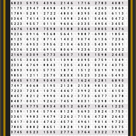
6
8
2
3
5
5
9
7
5
3
4
3
9
6
6
2
1
4
6
1
1
7
1
6
7
2
7
8
3
2
4
0
8
1
9
1
1
7
5
3
2
9
4
7
2
8
4
9
8
8
4
5
7
6
4
4
9
6
4
1
4
2
6
3
9
3
8
6
9
6
1
7
8
9
8
5
2
8
1
9
2
7
2
2
4
4
8
0
0
0
8
3
9
5
5
4
2
0
5
5
6
1
1
3
4
0
3
6
4
1
7
4
1
4
5
3
4
6
8
5
1
4
9
8
8
2
4
6
1
7
5
4
4
6
1
0
4
7
2
9
5
2
2
3
5
9
5
5
7
3
0
1
1
0
1
9
6
0
6
6
0
3
3
5
8
4
9
5
4
9
3
4
5
5
1
4
6
7
6
4
1
6
9
8
8
7
5
9
8
8
0
1
8
8
7
3
4
6
4
1
3
8
0
5
5
8
4
7
6
4
9
2
3
6
9
0
9
1
6
7
9
5
6
8
5
5
6
4
1
5
9
8
8
7
6
6
9
8
3
2
1
8
5
4
9
8
1
2
5
7
6
1
5
2
7
8
7
1
4
5
1
4
0
2
2
9
0
7
4
2
6
1
3
6
9
7
2
3
6
9
0
3
8
7
6
6
9
5
3
8
3
9
5
6
2
2
1
0
4
4
6
5
3
3
6
5
4
3
9
3
5
0
9
1
1
9
5
3
6
9
5
2
8
5
4
6
9
1
6
7
8
0
6
9
6
9
2
3
6
9
2
3
3
4
7
0
0
0
2
2
2
1
6
9
6
0
3
0
9
9
6
7
7
3
1
6
0
0
7
7
1
5
8
8
7
1
5
9
8
8
2
4
4
5
9
6
5
1
5
6
3
0
6
0
6
0
5
5
1
6
1
0
9
8
8
0
0
9
5
5
0
7
5
9
5
1
0
4
9
4
2
3
3
4
7
6
7
6
9
6
8
8
4
3
7
1
2
0
5
5
4
3
4
3
7
0
0
7
4
2
4
3
7
5
3
5
8
9
3
3
9
0
0
5
5
5
7
7
5
3
1
8
7
4
2
1
5
1
2
3
5
0
1
9
1
9
1
0
0
0
9
8
5
0
5
1
2
1
1
2
2
5
7
0
7
X
X
X
X
X
5
5
2
3
5
3
2
0
6
6
5
4
9
3
3
4
8
4
5
9
9
1
7
8
6
9
0
4
9
4
9
5
4
9
4
1
6
2
4
6
0
2
8
1
9
6
8
9
0
9
7
4
9
7
7
8
0
6
8
5
5
1
9
5
5
2
1
2
8
1
2
1
3
8
2
9
8
1
0
1
1
3
4
3
7
7
2
2
3
5
7
2
5
4
9
1
0
7
6
4
4
4
6
7
4
3
9
9
2
2
5
4
1
5
6
4
1
5
0
5
8
4
5
7
3
8
2
1
2
3
9
9
9
0
9
4
3
6
2
8
3
7
3
3
6
6
0
7
7
5
3
0
7
8
6
8
4
8
7
6
0
0
5
1
6
9
2
6
2
8
7
4
5
9
5
8
0
3
1
4
5
3
9
8
8
9
9
4
3
7
4
1
8
2
1
9
7
7
5
3
8
9
3
4
7
0
5
1
2
3
6
0
4
7
2
1
8
4
4
8
1
2
2
5
7
3
1
8
9
8
1
3
9
4
4
5
7
9
4
4
8
1
2
8
1
5
6
9
3
3
3
8
2
4
6
3
7
5
3
8
3
3
6
1
7
9
9
8
3
2
9
4
7
9
7
2
2
6
2
8
7
1
5
6
2
4
7
2
8
1
2
6
4
3
7
5
4
1
7
8
0
3
4
0
4
4
7
4
2
6
4
5
7
0
7
4
9
6
1
7
9
0
1
4
5
9
7
2
3
5
7
8
0
5
5
0
8
8
2
1
8
6
5
1
6
3
8
2
8
1
1
9
2
8
1
0
6
9
8
8
5
0
7
5
3
3
7
4
5
9
0
5
2
3
5
1
5
0
5
5
2
7
7
6
4
3
7
6
4
1
0
3
2
2
4
7
1
9
9
9