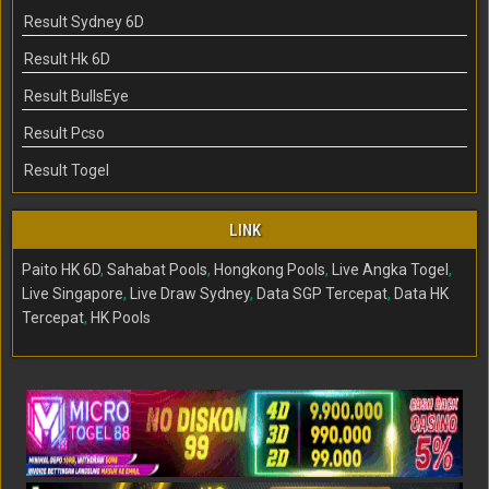
Result Sydney 6D
Result Hk 6D
Result BullsEye
Result Pcso
Result Togel
LINK
Paito HK 6D
,
Sahabat Pools
,
Hongkong Pools
,
Live Angka Togel
,
Live Singapore
,
Live Draw Sydney
,
Data SGP Tercepat
,
Data HK
Tercepat
,
HK Pools