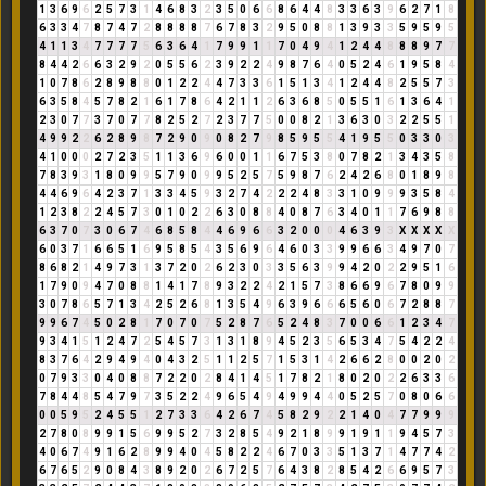
1
3
6
9
6
2
5
7
3
1
4
6
8
3
2
3
5
0
6
6
8
6
4
4
8
3
3
6
3
9
6
2
7
1
8
6
3
3
4
7
8
7
4
7
2
8
8
8
8
7
6
7
8
3
2
9
5
0
8
8
1
3
9
3
3
5
9
5
9
5
4
1
1
3
4
7
7
7
7
5
6
3
6
4
1
7
9
9
1
1
7
0
4
9
4
1
2
4
4
8
8
8
9
7
7
8
4
4
2
6
6
3
2
9
2
0
5
5
6
2
3
9
2
2
4
9
8
7
6
4
0
5
2
4
6
1
9
5
8
4
1
0
7
8
6
2
8
9
8
8
0
1
2
2
4
4
7
3
3
6
1
5
1
3
4
1
2
4
4
8
2
5
5
7
3
6
3
5
8
4
5
7
8
2
1
6
1
7
8
6
4
2
1
1
2
6
3
6
8
5
0
5
5
1
6
1
3
6
4
1
2
3
0
7
7
3
7
0
7
7
8
2
5
2
7
2
3
7
7
5
0
0
8
2
1
3
6
3
0
3
2
2
5
5
1
4
9
9
2
2
6
2
8
9
8
7
2
9
0
9
0
8
2
7
9
8
5
9
5
5
4
1
9
5
5
0
3
3
0
3
4
1
0
0
0
2
7
2
3
5
1
1
3
6
9
6
0
0
1
1
6
7
5
3
8
0
7
8
2
1
3
4
3
5
8
7
8
3
9
3
1
8
0
9
9
5
7
9
0
9
9
5
2
5
7
5
9
8
7
6
2
4
2
6
8
0
1
8
9
8
4
4
6
9
6
4
2
3
7
1
3
3
4
5
9
3
2
7
4
2
2
2
4
8
3
3
1
0
9
9
9
3
5
8
4
1
2
3
8
2
2
4
5
7
3
0
1
0
2
2
6
3
0
8
8
4
0
8
7
6
3
4
0
1
1
7
6
9
8
8
6
3
7
0
7
3
0
6
7
4
6
8
5
8
4
4
6
9
6
6
3
2
0
0
0
4
6
3
9
3
X
X
X
X
X
6
0
3
7
1
6
6
5
1
6
9
5
8
5
4
3
5
6
9
6
4
6
0
3
3
9
9
6
6
3
4
9
7
0
7
8
6
8
2
1
4
9
7
3
1
3
7
2
0
2
6
2
3
0
3
3
5
6
3
9
9
4
2
0
2
2
9
5
1
6
1
7
9
0
9
4
7
0
8
8
1
4
1
7
8
9
3
2
2
4
2
1
5
7
3
8
6
6
9
6
7
8
0
9
9
3
0
7
8
6
5
7
1
3
4
2
5
2
6
8
1
3
5
4
9
6
3
9
6
6
6
5
6
0
6
7
2
8
8
7
9
9
6
7
4
5
0
2
8
1
7
0
7
0
7
5
2
8
7
6
5
2
4
8
3
7
0
0
6
6
1
2
3
4
7
9
3
4
1
5
1
2
4
7
2
5
4
5
7
3
1
3
1
8
9
4
5
2
3
5
6
5
3
4
7
5
4
2
2
4
8
3
7
6
4
2
9
4
9
4
0
4
3
2
5
1
1
2
5
7
1
5
3
1
4
2
6
6
2
8
0
0
2
0
2
0
7
9
3
3
0
4
0
8
8
7
2
2
0
2
8
4
1
4
5
1
7
8
2
1
8
0
2
0
2
2
6
3
3
6
7
8
4
4
8
5
4
7
9
7
3
5
2
2
4
9
6
5
4
9
4
9
9
4
4
0
5
2
5
7
0
8
0
6
6
0
0
5
9
5
2
4
5
5
1
2
7
3
3
6
4
2
6
7
4
5
8
2
9
2
2
1
4
0
4
7
7
9
9
9
2
7
8
0
8
9
9
1
5
6
9
9
5
2
7
3
2
8
5
4
9
2
1
8
9
9
1
9
1
1
9
4
5
7
3
4
0
6
7
4
9
1
6
2
8
9
9
4
0
4
5
8
2
2
4
6
7
0
3
3
5
1
3
7
1
4
7
7
4
2
6
7
6
5
2
9
0
8
4
3
8
9
2
0
2
6
7
2
5
7
6
4
3
8
2
8
5
4
2
6
6
9
5
7
3