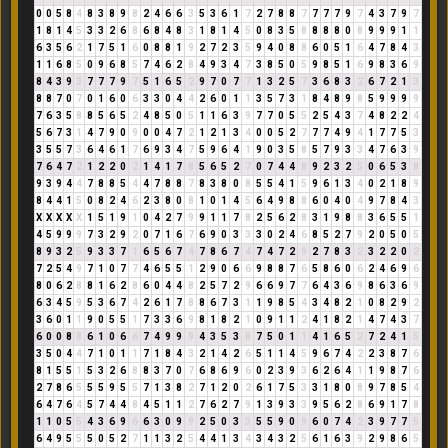
0
0
5
8
4
8
3
8
9
8
2
4
6
6
3
5
3
6
1
7
2
7
8
8
7
7
7
7
9
7
4
3
7
9
7
1
8
1
4
5
3
3
2
6
8
6
8
4
8
3
1
8
1
4
5
0
8
3
5
8
8
8
8
0
8
9
9
9
1
1
6
3
5
6
2
1
7
5
1
6
0
8
8
1
9
2
7
2
3
5
9
4
0
8
8
6
0
5
1
6
4
7
8
4
3
1
1
6
8
5
0
9
6
8
5
7
4
6
2
8
4
9
3
4
7
3
8
5
0
5
9
8
5
1
6
9
8
3
6
9
8
4
3
9
3
7
7
7
9
7
5
1
6
5
2
9
7
0
7
7
1
3
2
5
7
3
6
8
3
2
6
7
2
1
3
8
8
7
0
7
0
1
6
0
6
3
3
0
4
4
2
6
0
1
1
3
5
7
3
1
8
4
8
9
8
5
9
9
9
9
7
6
3
5
8
8
5
6
5
2
4
8
5
0
5
1
1
6
3
9
7
7
0
5
5
2
5
4
3
7
4
8
2
2
4
5
6
7
3
1
4
7
9
0
9
0
0
4
7
2
1
2
1
3
4
0
0
5
2
7
7
7
4
9
4
1
7
7
5
3
3
5
5
7
3
6
4
6
1
7
6
9
3
4
7
5
9
6
4
1
9
0
3
5
8
5
7
9
3
3
4
7
6
3
9
7
6
4
7
2
1
2
2
0
2
1
4
1
7
8
5
6
5
2
7
0
7
4
4
8
9
2
3
2
5
0
6
5
3
8
9
3
9
4
4
7
8
8
5
4
4
7
8
8
7
8
3
8
0
8
5
5
4
1
5
9
6
1
3
4
0
2
1
8
9
8
4
4
1
5
0
8
2
4
6
2
3
8
0
8
1
0
1
4
5
6
4
9
8
8
6
0
4
0
4
9
7
8
4
3
X
X
X
X
X
1
5
1
9
1
0
4
2
7
9
9
1
1
7
8
2
5
6
2
8
3
1
9
8
8
3
6
5
5
1
4
5
9
9
9
7
3
2
9
2
0
7
1
6
7
6
9
0
3
3
3
0
2
4
6
8
5
2
7
9
2
0
5
0
5
8
9
3
2
5
9
3
3
7
1
6
5
6
7
4
7
8
6
7
4
7
4
7
2
9
2
7
8
3
2
3
2
2
0
2
7
2
5
4
9
7
1
0
7
7
4
6
5
5
1
2
9
0
6
6
9
8
8
7
6
5
8
6
0
6
2
4
6
9
6
8
0
6
2
8
8
1
6
2
8
6
0
4
4
8
2
5
7
2
9
6
6
9
7
7
6
4
3
6
9
8
6
3
6
9
6
3
4
5
9
5
3
6
7
4
2
6
1
7
8
8
6
7
3
1
1
9
8
5
4
3
4
8
2
1
0
8
2
9
2
3
6
0
1
1
9
0
5
5
1
7
3
3
6
9
8
1
8
2
1
0
9
1
1
2
4
1
8
2
1
4
7
4
3
7
6
0
0
8
8
6
1
0
6
6
7
4
9
9
9
4
3
5
3
8
7
5
0
1
1
4
1
6
5
2
7
2
4
1
5
3
5
0
4
4
7
1
0
1
1
7
1
8
4
3
2
1
4
2
6
5
1
1
4
5
9
6
7
4
2
2
3
8
7
6
8
1
5
5
1
5
3
2
6
8
8
3
7
0
7
6
8
6
9
6
0
2
3
9
3
6
2
6
4
1
1
9
8
7
6
2
7
8
6
5
5
5
9
5
5
7
1
3
8
2
7
1
2
0
2
6
1
7
5
3
3
1
8
0
8
9
7
8
5
4
6
4
7
6
4
5
7
4
4
8
4
5
1
1
2
7
6
2
7
9
1
3
9
3
3
9
5
6
2
8
6
9
1
7
8
1
1
0
5
5
4
3
6
9
6
6
3
0
9
9
2
5
0
3
3
5
5
9
0
9
6
0
7
4
2
3
9
7
7
5
6
4
9
5
5
5
0
5
2
7
1
1
3
2
5
4
4
1
3
4
3
4
3
2
5
6
1
6
3
9
2
9
8
6
5