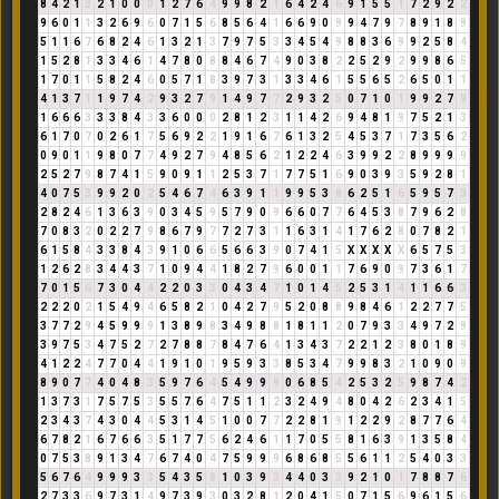
8
4
2
1
3
2
1
0
0
0
1
2
7
6
4
9
9
8
2
1
6
4
2
4
6
9
1
5
5
1
7
2
9
2
2
9
6
0
1
1
3
2
6
9
6
0
7
1
5
6
8
5
6
4
1
6
6
9
0
9
9
4
7
9
7
8
9
1
8
9
5
1
1
6
7
6
8
2
4
6
1
3
2
1
3
7
9
7
5
3
3
4
5
4
9
8
8
3
6
9
9
2
5
8
4
1
5
2
8
1
3
3
4
6
1
4
7
8
0
8
8
4
6
7
4
9
0
3
8
2
2
5
2
9
2
9
9
8
6
5
1
7
0
1
1
5
8
2
4
6
0
5
7
1
8
3
9
7
3
1
3
3
4
6
1
5
5
6
5
2
6
5
0
1
1
4
1
3
7
1
1
9
7
4
2
9
3
2
7
9
1
4
9
7
7
2
9
3
2
5
0
7
1
0
1
9
9
2
7
9
1
6
6
6
3
3
3
8
4
3
3
6
0
0
0
2
8
1
2
3
1
1
4
2
6
9
4
8
1
9
7
5
2
1
3
6
1
7
0
7
0
2
6
1
7
5
6
9
2
2
1
9
1
6
7
6
1
3
2
5
4
5
3
7
1
7
3
5
6
2
0
9
0
1
1
9
8
0
7
7
4
9
2
7
9
4
8
5
6
2
1
2
2
4
6
3
9
9
2
2
8
9
9
9
9
2
5
2
7
9
8
7
4
1
5
9
0
9
1
1
2
5
3
7
1
7
7
5
1
6
9
0
3
9
3
5
9
2
8
1
4
0
7
5
3
9
9
2
0
2
5
4
6
7
4
6
3
9
1
1
9
9
5
3
8
6
2
5
1
6
5
9
5
7
3
2
8
2
4
6
1
3
6
3
9
0
3
4
5
9
5
7
9
0
9
6
6
0
7
7
6
4
5
3
8
7
9
6
2
8
7
0
8
3
2
0
2
2
7
9
8
6
7
9
7
7
2
7
3
1
1
6
3
1
4
1
7
6
2
8
0
7
8
2
1
6
1
5
8
4
3
3
8
4
3
9
1
0
6
6
5
6
6
3
9
0
7
4
1
5
X
X
X
X
X
6
5
7
5
3
1
2
6
2
8
3
4
4
3
7
1
0
9
4
4
1
8
2
7
9
6
0
0
1
1
7
6
9
0
9
7
3
6
1
7
7
0
1
5
6
7
3
0
4
4
2
2
0
3
3
0
4
3
4
7
1
0
1
4
5
2
5
3
1
4
1
1
6
6
3
2
2
2
0
2
1
5
4
9
4
6
5
8
2
1
0
4
2
7
9
5
2
0
8
8
9
8
4
6
1
2
2
7
7
5
3
7
7
2
9
4
5
9
9
9
1
3
8
9
8
3
4
9
8
8
1
8
1
1
2
0
7
9
3
3
4
9
7
2
9
3
9
7
5
3
4
7
5
2
7
2
7
8
8
7
8
4
7
6
4
1
3
4
3
7
2
2
1
2
3
8
0
1
8
9
4
1
2
2
4
7
7
0
4
4
1
9
1
0
1
9
5
9
3
3
8
5
3
4
7
9
9
8
3
2
1
0
9
0
9
8
9
0
7
7
4
0
4
8
3
5
9
7
6
4
5
4
9
9
9
0
6
8
5
4
2
5
3
2
5
9
8
7
4
2
1
3
7
3
1
7
5
7
5
3
5
5
7
6
4
7
5
1
1
2
3
2
4
9
4
8
0
4
2
6
2
3
4
1
5
2
3
4
3
7
4
3
0
4
4
5
3
1
4
5
1
0
0
7
7
2
2
8
1
9
1
2
2
9
2
8
7
7
6
4
6
7
8
2
1
6
7
6
6
3
5
1
7
7
5
6
2
4
6
1
1
7
0
5
5
8
1
6
3
9
1
3
5
8
4
0
7
5
3
8
9
1
3
4
7
6
7
4
0
4
7
5
9
9
9
6
8
6
8
5
5
6
1
1
2
5
4
0
3
3
5
6
7
6
4
9
9
9
3
3
5
4
3
5
8
1
0
3
9
3
4
4
0
3
3
9
2
1
0
1
7
8
8
7
6
2
7
3
3
6
9
7
3
1
4
9
7
3
9
3
0
3
2
8
1
2
0
4
1
5
0
7
1
5
6
9
6
1
5
6