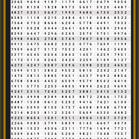
2
0
6
5
2
9
6
9
4
4
9
1
8
7
6
1
1
7
9
7
6
6
1
7
8
0
6
7
9
7
9
0
5
0
5
7
4
2
5
7
8
1
3
8
2
1
8
2
8
1
8
9
7
3
1
5
6
0
1
1
5
9
2
0
2
4
4
8
7
6
4
8
2
7
9
5
3
3
1
4
0
6
4
7
2
1
9
9
5
5
9
6
8
6
5
6
7
3
0
3
2
5
3
2
5
8
3
8
3
2
1
1
1
8
9
0
2
1
5
6
2
4
8
4
3
6
1
1
0
1
0
0
8
4
3
8
5
2
2
4
7
3
6
4
1
0
7
5
2
7
8
6
6
0
6
6
2
0
4
4
5
7
7
8
6
4
4
9
1
1
7
0
3
3
6
4
8
8
1
9
5
0
2
8
1
0
4
4
4
8
2
6
4
1
5
6
0
9
4
4
6
5
8
9
8
2
9
6
0
6
8
3
9
0
9
6
4
4
7
2
9
2
9
6
6
0
2
4
5
9
2
0
7
0
7
9
7
0
1
1
9
9
7
6
4
3
9
9
8
8
9
6
0
5
5
2
7
0
8
8
3
7
4
9
4
7
8
0
7
7
0
8
1
8
9
2
9
5
6
2
0
9
1
3
4
3
4
7
5
3
0
6
8
2
1
3
0
2
2
4
0
7
7
6
4
7
6
5
9
5
1
1
9
9
9
7
9
5
9
5
6
6
2
7
9
3
1
7
2
9
7
5
3
2
5
4
2
0
1
1
1
4
6
2
8
3
4
0
0
0
3
3
7
7
5
6
5
4
5
9
0
0
0
4
4
3
8
4
3
7
1
4
5
7
3
4
2
5
9
5
7
9
5
1
6
1
1
7
2
9
3
1
1
0
1
0
2
6
5
2
2
4
2
0
2
2
2
5
9
5
5
1
0
9
9
0
1
2
7
9
6
2
7
3
1
4
2
4
7
2
0
0
8
7
6
5
3
9
6
6
1
5
9
8
8
2
2
2
2
4
4
6
5
2
7
1
5
9
9
9
5
1
3
1
4
3
8
0
2
2
9
5
5
2
7
5
8
1
0
1
2
2
4
2
6
2
1
4
7
2
1
4
7
0
7
3
8
1
3
4
5
8
8
5
4
9
6
3
1
4
6
0
3
7
1
9
6
9
2
2
8
8
5
6
2
6
7
5
8
4
5
8
4
5
9
4
4
5
2
7
6
5
0
9
9
9
5
7
9
7
8
5
0
2
2
4
4
1
0
1
1
9
1
1
2
5
7
7
5
3
2
2
5
3
8
4
8
0
5
5
9
8
9
4
4
2
6
2
2
4
9
6
9
9
9
9
2
4
7
2
5
3
1
5
6
7
0
4
3
7
5
2
0
7
7
3
8
8
1
9
0
4
1
5
6
8
1
3
2
5
8
9
3
6
9
4
9
9
8
8
8
3
8
9
8
8
8
4
3
7
8
8
7
2
9
2
8
6
6
3
1
7
5
2
7
8
4
8
7
6
1
5
3
8
2
0
6
1
2
3
5
2
0
2
2
9
4
1
6
7
7
6
2
1
3
6
1
0
0
0
5
8
9
6
6
5
0
9
0
9
8
1
0
0
0
5
7
5
7
3
6
4
0
8
8
8
9
4
8
3
6
7
9
8
8
9
2
1
4
5
8
2
0
3
3
8
1
1
2
3
3
2
0
1
1
5
6
0
9
9
6
3
3
0
3
4
4
8
2
1
9
2
2
3
5
8
6
5
4
9
1
5
0
1
1
9
3
1
1
2
4
9
0
4
4
1
5
0
7
7
3
7
2
9
2
2
2
6
6
3
9
0
8
3
2
3
7
9
9
9
5
8
3
9
3
0
1
4
3
7
6
6
0
7
7
4
0
7
0
7
9
5
5
8
4
1
5
2
3
5
4
5
0
6
6
2
3
1
1
2
7
7
7
6
4
1
6
9
4
4
7
7
2
1
3
5
3
0
9
9
0
4
1
9
1
1
5
3
6
9
5
2
0
0
0
9
8
2
1
3
7
0
4
8
3
7
5
5
7
3