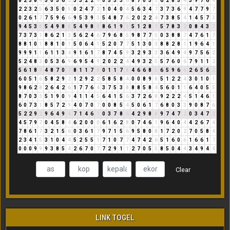
8
2
5
8
4
5
0
5
6
2
3
3
2
2
4
0
5
3
3
6
8
7
0
5
5
6
2
8
5
4
3
9
7
6
4
2
2
3
2
5
6
3
5
0
5
0
2
4
7
2
1
0
4
0
4
5
6
3
4
7
3
7
3
6
9
4
7
7
9
7
0
2
6
1
7
7
5
9
6
6
9
5
3
9
3
5
4
8
7
6
2
0
2
2
4
7
3
8
5
4
1
4
5
7
3
9
4
5
3
8
5
4
9
8
8
5
4
9
8
8
8
6
1
9
1
5
1
2
8
1
5
7
8
3
2
0
8
4
3
7
7
3
7
3
1
8
6
2
1
3
5
6
2
4
6
7
9
6
8
5
9
8
7
7
5
0
3
8
8
7
4
7
6
1
7
8
8
1
0
1
8
8
1
0
1
5
0
6
4
1
5
2
0
7
7
5
1
3
0
3
8
8
2
8
1
1
9
6
4
1
9
9
9
1
1
6
1
1
3
4
9
1
6
1
7
8
7
4
5
9
3
2
9
3
3
3
6
4
9
4
9
7
5
6
2
5
2
4
8
3
0
5
3
6
9
6
9
5
4
9
2
0
2
2
4
4
9
3
2
5
5
7
6
0
6
7
9
1
1
2
5
6
1
8
9
4
8
7
0
7
8
1
1
7
8
0
1
1
7
8
4
6
6
8
5
6
5
9
6
6
2
6
5
6
2
6
0
5
1
6
5
8
2
9
2
1
2
9
2
2
5
8
5
8
4
0
0
8
9
8
5
1
2
2
4
3
0
1
0
1
9
8
6
2
8
2
6
4
2
6
1
7
7
6
4
3
7
5
3
8
8
8
5
8
4
5
6
0
1
1
6
4
0
5
5
8
7
0
3
3
5
1
9
0
9
4
1
1
4
5
6
4
1
5
6
3
7
2
6
8
9
2
2
2
4
5
1
4
6
1
6
0
7
3
1
8
5
7
2
9
4
0
7
0
7
0
0
8
5
4
5
0
6
1
7
6
8
0
3
3
9
0
8
7
6
5
2
2
9
2
9
6
4
9
4
7
1
4
6
1
0
3
7
8
6
4
2
9
8
8
9
7
4
7
2
0
3
4
7
2
4
5
7
9
7
0
4
5
8
4
6
2
0
0
0
6
1
6
2
8
0
7
4
6
1
9
6
4
0
4
4
2
6
7
4
7
8
6
1
7
3
2
1
5
6
0
3
6
1
7
9
7
1
5
6
9
5
8
0
8
1
7
2
0
2
7
0
5
8
4
2
3
4
1
5
3
1
0
4
4
5
2
5
5
1
7
1
0
7
7
4
7
4
2
6
5
1
6
0
6
1
6
6
1
7
0
0
0
9
9
9
3
8
5
4
2
6
7
0
7
7
2
9
1
1
2
7
0
5
5
8
5
0
4
4
3
4
9
4
4
Clear
LINK TOGEL