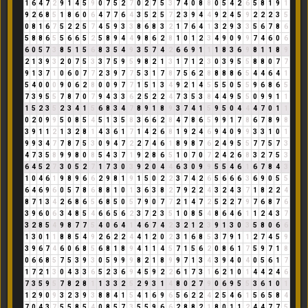
1
6
4
7
2
9
1
4
5
9
0
7
5
2
7
0
2
7
5
3
7
4
0
8
8
0
5
4
2
6
5
8
1
9
1
9
2
6
8
5
1
8
6
0
6
4
7
7
6
4
3
5
2
5
7
2
3
9
4
4
9
2
4
5
9
2
2
2
3
5
0
8
1
6
7
5
2
2
5
7
4
5
9
3
3
8
6
8
3
2
1
7
6
4
1
3
2
9
3
3
5
6
7
8
6
5
8
8
6
5
5
6
6
5
2
5
8
9
4
4
9
8
6
2
8
1
0
1
2
3
4
9
0
9
9
7
4
6
0
6
6
0
5
7
3
8
5
1
5
6
8
3
5
4
9
3
5
7
4
2
6
6
9
1
1
1
8
3
6
9
8
1
1
8
9
2
1
3
9
3
2
0
7
5
3
3
7
5
9
5
9
8
2
1
3
1
7
1
2
3
0
3
9
5
5
8
8
0
7
7
9
1
3
7
1
0
6
0
7
7
2
3
9
7
7
5
3
1
7
8
7
5
6
2
8
8
8
8
6
5
4
4
6
4
1
5
4
0
0
0
9
0
6
2
8
0
0
9
7
7
1
5
1
3
4
9
2
1
4
5
5
5
0
5
5
9
6
8
6
5
7
3
9
5
5
7
8
7
0
7
9
4
3
3
6
2
5
2
2
4
7
3
5
3
8
4
4
9
5
5
0
9
9
1
1
1
5
2
3
5
2
3
4
1
5
6
8
3
4
7
8
9
1
8
9
3
7
4
1
5
9
5
0
4
4
4
7
0
1
1
0
2
0
9
9
5
0
8
5
4
5
1
3
5
8
3
6
6
2
8
4
7
8
6
5
9
9
1
7
8
6
7
8
9
8
3
9
1
1
2
1
3
2
8
1
4
3
6
1
7
1
4
2
6
8
1
9
2
4
6
9
4
0
9
9
3
3
1
0
1
9
9
3
4
7
7
8
7
5
3
0
9
4
7
2
2
7
4
6
1
8
9
8
7
6
2
4
9
5
5
7
7
5
7
3
4
7
3
5
8
9
9
8
0
8
5
4
3
7
1
9
2
8
6
5
1
0
7
0
7
2
4
2
6
8
3
2
7
5
3
6
4
5
2
7
3
0
5
2
7
1
7
3
0
3
9
2
0
4
4
6
3
0
9
9
5
5
4
6
1
6
7
8
4
3
1
0
4
6
1
9
8
9
6
6
2
9
8
1
9
1
5
0
2
2
3
7
4
2
6
5
6
6
6
3
6
9
0
5
5
6
4
6
9
6
0
5
7
8
6
8
8
1
0
1
3
6
3
8
2
7
9
2
2
4
3
2
4
3
7
1
8
2
2
4
8
7
1
3
4
2
6
8
6
5
6
8
5
0
5
7
9
0
7
7
2
1
4
7
2
5
2
2
7
9
7
6
8
7
6
3
9
6
0
6
3
4
8
5
4
6
6
5
6
2
3
7
2
3
5
1
0
8
5
4
8
6
4
6
1
1
2
4
3
7
3
2
8
5
4
9
8
7
7
5
4
0
6
4
1
4
6
7
4
2
3
2
1
2
3
9
1
3
0
3
5
8
0
6
6
1
3
0
1
1
8
8
5
4
9
2
6
2
2
4
4
1
2
0
2
3
1
6
8
5
3
7
9
1
1
2
7
4
5
9
3
9
6
7
4
6
0
6
8
5
6
8
1
8
9
4
1
1
4
5
7
1
5
6
2
0
8
6
1
7
5
9
7
1
8
0
6
6
8
5
7
5
3
9
3
0
5
9
9
9
8
2
1
8
9
9
7
1
3
4
3
9
4
0
4
0
5
6
1
7
1
7
2
1
3
0
4
3
3
6
5
2
3
6
9
4
5
9
2
2
6
1
7
3
1
6
2
1
0
1
4
4
2
4
6
7
3
5
9
5
7
8
2
8
1
1
3
3
2
5
2
9
3
1
4
8
0
2
7
9
0
6
9
5
5
3
6
1
0
1
1
2
9
0
9
3
2
3
9
3
8
8
4
1
5
4
1
6
9
6
5
6
2
2
4
2
5
4
6
1
5
6
5
8
4
7
0
4
3
7
5
5
8
5
4
0
8
5
7
3
5
5
9
6
6
2
8
8
2
1
8
0
1
1
2
4
4
7
7
5