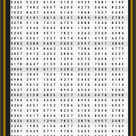
0
2
6
3
9
5
2
2
3
5
6
1
5
0
5
2
1
0
2
2
4
9
2
9
2
9
6
8
1
9
8
1
4
5
9
5
2
2
0
2
7
4
8
2
1
6
5
0
7
7
6
2
0
0
0
4
2
7
5
3
3
6
4
6
1
8
2
2
4
6
1
0
2
3
5
8
6
2
7
9
4
4
4
5
9
0
1
4
5
9
1
8
6
8
5
1
5
3
7
1
0
4
4
5
9
9
1
8
2
1
9
1
4
1
5
4
6
1
6
7
6
1
4
1
5
8
8
9
4
4
9
6
9
9
9
2
7
8
9
8
2
0
7
8
6
9
1
1
8
9
7
4
1
5
6
6
7
5
9
5
5
8
8
8
7
1
5
4
6
1
8
4
3
9
3
3
3
3
7
1
3
9
4
0
4
5
0
4
3
7
8
0
8
9
8
1
7
6
0
6
3
7
1
8
9
0
7
9
5
5
5
2
4
5
9
6
6
2
8
1
4
5
7
1
8
7
8
2
1
3
0
2
6
2
8
2
3
6
0
6
4
3
8
4
3
3
8
1
6
7
5
5
0
1
1
1
0
3
7
1
0
9
7
4
2
9
6
8
1
9
4
1
9
2
2
6
0
7
6
4
5
0
8
2
1
2
2
8
8
7
0
6
8
3
2
3
6
5
5
1
3
3
9
7
7
0
6
1
1
2
2
8
6
0
6
2
3
3
0
3
5
0
2
9
2
8
6
6
2
8
3
4
2
5
7
7
3
8
6
5
8
0
9
1
1
4
7
7
3
1
2
8
5
7
3
3
9
1
2
3
0
2
0
2
2
2
8
8
6
5
7
6
5
6
2
2
9
1
6
7
4
3
2
7
9
8
2
8
9
8
4
1
0
8
8
3
5
8
4
3
1
2
9
0
9
0
5
7
2
9
9
6
5
8
4
2
1
7
1
8
6
1
7
8
6
8
6
4
7
2
2
1
2
3
5
3
4
5
3
8
5
3
2
5
7
7
5
8
3
2
0
9
4
0
4
2
8
6
0
6
9
3
4
8
3
6
1
1
7
8
6
2
8
2
1
2
6
1
3
4
9
2
6
5
2
4
2
1
1
2
8
5
4
2
6
2
8
4
3
7
7
6
3
4
7
7
4
8
6
5
4
0
3
6
9
2
0
5
3
8
4
6
4
1
5
6
9
8
4
3
2
9
9
7
7
1
0
4
6
1
9
2
7
9
7
5
4
4
5
9
8
2
6
9
6
4
1
8
8
7
9
9
3
8
2
9
0
1
0
1
2
3
2
7
9
5
2
0
0
0
0
5
7
6
4
0
4
4
5
9
7
1
1
4
5
6
0
2
7
9
3
3
6
3
9
2
4
4
1
5
8
9
0
2
2
6
3
4
4
8
5
1
1
1
2
9
2
6
4
1
0
9
0
9
9
2
1
5
8
4
4
8
3
5
8
9
2
1
7
8
1
0
3
4
7
0
0
7
8
6
3
9
9
8
8
6
7
0
4
4
5
4
7
6
4
4
3
0
8
8
6
0
2
4
6
8
9
9
3
3
8
3
0
5
5
0
6
9
4
4
4
2
6
4
1
4
5
5
1
6
9
1
5
2
7
7
3
8
6
5
6
7
6
0
6
5
3
3
5
8
6
9
0
7
7
1
9
1
5
6
2
1
8
8
7
5
7
1
9
1
8
2
3
4
7
5
1
0
4
4
3
8
3
6
9
2
7
8
2
1
8
2
6
5
2
9
5
1
7
8
8
0
3
6
9
4
5
3
7
1
2
5
0
6
6
8
0
0
5
5
0
1
3
8
2
5
6
2
6
8
4
3
3
1
4
1
2
9
6
6
7
8
2
1
3
2
8
7
6
4
4
9
5
7
3
2
4
8
7
6
3
2
0
5
5
1
9
8
3
2
0
1
3
6
9
6
8
7
7
5
3
6
0
2
2
1
7
8
5
4
7
1
6
9
6
2
3
8
7
6
5
4
2
9
2
5
7
7
1
8
9
7
8
5
4
3
6
3
3
6
5
6
5
0
5
8
1
8
1
9