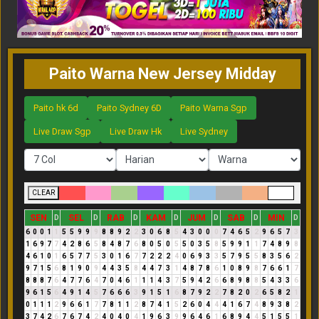
Paito Warna New Jersey Midday
Paito hk 6d
Paito Sydney 6D
Paito Warna Sgp
Live Draw Sgp
Live Draw Hk
Live Sydney
CLEAR
SEN
SEL
RAB
KAM
JUM
SAB
MIN
D
D
D
D
D
D
D
6
0
0
1
1
5
5
9
9
9
8
8
9
2
2
3
0
6
8
5
4
3
0
0
0
7
4
6
5
2
9
6
5
7
3
1
6
9
7
7
4
2
8
6
5
8
4
8
7
6
8
0
5
0
5
5
0
3
5
8
5
9
9
1
1
7
4
8
9
8
4
6
1
0
1
6
5
7
7
5
3
0
1
6
7
7
2
2
2
4
0
6
9
3
3
5
7
9
5
5
8
3
5
6
2
9
7
1
5
6
8
1
9
0
9
4
4
3
5
8
4
4
7
3
1
4
8
7
8
6
1
0
8
9
8
7
6
6
1
7
8
8
8
7
6
4
7
7
6
4
7
0
4
6
1
1
1
4
3
7
5
9
4
2
6
6
8
9
8
8
5
4
3
3
6
9
6
1
5
6
4
9
1
4
5
7
6
6
6
3
9
1
5
1
6
8
7
9
2
2
7
8
2
0
2
6
5
8
2
1
0
1
1
1
2
9
6
6
1
7
7
8
1
1
2
8
7
4
1
5
2
6
0
4
4
4
1
6
7
4
8
9
3
8
2
3
7
4
2
6
7
6
7
4
2
4
0
4
0
4
1
9
6
3
9
9
6
4
6
1
6
8
9
4
4
5
1
5
5
1