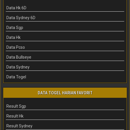
Data Hk 6D
Data Sydney 6D
Data Sgp
Data Hk
Data Pcso
Data Bullseye
Data Sydney
Data Togel
DATA TOGEL HARIAN FAVORIT
Result Sgp
Result Hk
Result Sydney