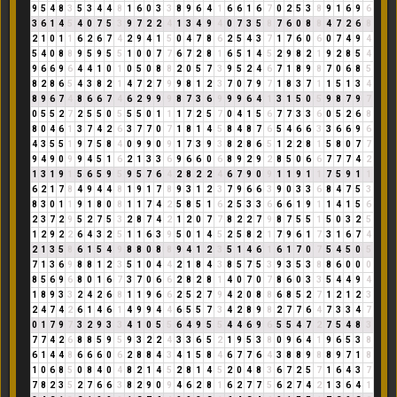
9
5
4
8
3
5
3
4
4
8
1
6
0
3
3
8
9
6
4
1
6
6
1
6
7
0
2
5
3
8
9
1
6
9
6
3
6
1
4
5
4
0
7
5
3
9
7
2
2
4
1
3
4
9
4
0
7
3
5
8
7
6
0
8
8
4
7
2
6
8
2
1
0
1
1
6
2
6
7
4
2
9
4
1
5
0
4
7
8
6
2
5
4
3
7
1
7
6
0
6
0
7
4
9
4
5
4
0
8
8
9
5
9
5
5
1
0
0
7
7
6
7
2
8
1
6
5
1
4
5
2
9
8
2
1
9
2
8
5
4
9
6
6
9
6
4
4
1
0
1
0
5
0
8
8
2
0
5
7
3
9
5
2
4
6
7
1
8
9
8
7
0
6
8
5
8
2
8
6
5
4
3
8
2
1
4
7
2
7
9
9
8
1
2
3
7
0
7
9
7
1
8
3
7
1
1
5
1
3
4
8
9
6
7
4
8
6
6
7
4
6
2
9
9
9
8
7
3
6
9
9
9
6
4
1
3
1
5
0
5
9
8
7
9
7
0
5
5
2
7
2
5
5
0
5
5
5
0
1
1
1
7
2
5
7
0
4
1
5
6
7
7
3
3
6
0
5
2
6
8
8
0
4
6
1
3
7
4
2
6
3
7
7
0
7
1
8
1
4
5
8
4
8
7
6
5
4
6
6
3
3
6
6
9
6
4
3
5
5
1
9
7
5
8
4
0
9
9
0
9
1
7
3
9
3
8
2
8
6
5
1
2
2
8
1
5
8
0
7
7
9
4
9
0
9
9
4
5
1
6
2
1
3
3
6
9
6
6
0
6
8
9
2
9
2
8
5
0
6
6
7
7
7
4
2
1
3
1
9
1
5
6
5
9
5
9
5
7
6
4
2
8
2
2
4
6
7
9
0
9
1
1
9
1
1
7
5
9
1
1
6
2
1
7
8
4
9
4
4
8
1
9
1
7
8
9
3
1
2
3
7
9
6
6
3
9
0
3
3
6
8
4
7
5
3
8
3
0
1
1
9
1
8
0
8
1
1
7
4
2
5
8
5
1
6
2
5
3
3
6
6
6
1
9
1
1
4
1
5
6
2
3
7
2
9
5
2
7
5
3
2
8
7
4
2
1
2
0
7
7
8
2
2
7
9
8
7
5
5
1
5
0
3
2
5
1
2
9
2
2
6
4
3
2
5
1
1
6
3
9
5
0
1
4
5
2
5
8
2
1
7
9
6
1
7
3
1
6
7
4
2
1
3
5
8
6
1
5
4
9
8
8
0
8
8
9
4
1
2
3
5
1
4
6
1
6
1
7
0
7
5
4
5
0
5
7
1
3
6
9
8
8
1
2
3
5
1
0
4
4
2
1
8
4
3
8
5
7
5
3
9
3
5
3
8
8
6
0
0
0
8
5
6
9
6
8
0
1
6
7
3
7
0
6
6
2
8
2
8
1
4
0
7
0
7
8
6
0
3
3
5
4
4
9
4
1
8
9
3
3
2
4
2
6
8
1
1
9
6
6
2
5
2
7
9
4
2
0
8
8
6
8
5
2
7
1
2
1
2
3
2
4
7
4
2
6
1
4
6
1
4
9
9
4
4
6
5
5
7
3
4
2
8
9
8
2
7
7
6
4
7
3
3
4
7
0
1
7
9
7
3
2
9
3
3
4
1
0
5
5
6
4
9
5
5
4
4
6
9
6
5
5
4
7
2
7
5
4
8
3
7
7
4
2
6
8
8
5
9
5
9
3
2
2
4
3
3
6
5
2
1
9
5
3
8
0
9
6
4
1
9
6
5
3
8
6
1
4
4
8
6
6
6
0
6
2
8
8
4
3
4
1
5
8
4
6
7
7
6
4
3
8
8
9
8
8
9
7
1
8
1
0
6
8
5
0
8
4
0
4
8
2
1
4
5
2
8
1
4
5
2
0
4
8
3
6
7
2
5
7
1
6
4
3
7
7
8
2
3
5
2
7
6
6
3
8
2
9
0
9
4
6
2
8
1
6
2
7
7
5
6
2
7
4
2
1
3
6
4
1