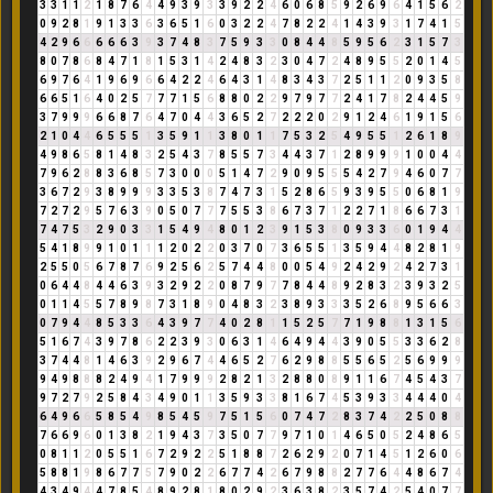
3
3
1
1
2
1
8
7
6
4
4
9
3
9
3
3
9
2
2
4
6
0
6
8
5
9
2
6
9
6
4
1
5
6
2
0
9
2
8
1
9
1
3
3
6
3
6
5
1
6
0
3
2
2
4
7
8
2
2
4
1
4
3
9
3
1
7
4
1
5
4
2
9
6
6
6
6
6
3
9
3
7
4
8
3
7
5
9
3
3
0
8
4
4
8
5
9
5
6
2
3
1
5
7
3
8
0
7
8
6
8
4
7
1
8
1
5
3
1
4
2
4
8
3
2
3
0
4
7
2
4
8
9
5
5
2
0
1
4
5
6
9
7
6
4
1
9
6
9
6
6
4
2
2
4
6
4
3
1
4
8
3
4
3
7
2
5
1
1
2
0
9
3
5
8
6
6
5
1
6
4
0
2
5
7
7
7
1
5
6
8
8
0
2
2
9
7
9
7
7
2
4
1
7
8
2
4
4
5
9
3
7
9
9
9
6
6
8
7
6
4
7
0
4
4
3
6
5
2
7
2
2
2
0
2
9
1
2
4
6
1
9
1
5
6
2
1
0
4
4
6
5
5
5
1
3
5
9
1
1
3
8
0
1
1
7
5
3
2
5
4
9
5
5
1
2
6
1
8
9
4
9
8
6
5
8
1
4
8
3
2
5
4
3
7
8
5
5
7
3
4
4
3
7
1
2
8
9
9
9
1
0
0
4
4
7
9
6
2
8
8
3
6
8
5
7
3
0
0
0
5
1
4
7
2
9
0
9
5
5
5
4
2
7
9
4
6
0
7
7
3
6
7
2
9
3
8
9
9
9
3
3
5
3
8
7
4
7
3
1
5
2
8
6
5
9
3
9
5
5
0
6
8
1
9
7
2
7
2
9
5
7
6
3
9
0
5
0
7
7
7
5
5
3
8
6
7
3
7
1
2
2
7
1
8
6
6
7
3
1
7
4
7
5
3
2
9
0
3
3
1
5
4
9
4
8
0
1
2
3
9
1
5
3
8
0
9
3
3
6
0
1
9
4
4
5
4
1
8
9
9
1
0
1
1
1
2
0
2
2
0
3
7
0
7
3
6
5
5
1
3
5
9
4
4
8
2
8
1
9
2
5
5
0
5
6
7
8
7
6
9
2
5
6
2
5
7
4
4
8
0
0
5
4
9
2
4
2
9
2
4
2
7
3
1
0
6
4
4
8
4
4
6
3
9
3
2
9
2
2
0
8
7
9
7
7
8
4
4
8
9
2
8
3
2
3
9
3
2
5
0
1
1
4
5
5
7
8
9
8
7
3
1
8
9
0
4
8
3
2
3
8
9
3
3
3
5
2
6
8
9
5
6
6
3
0
7
9
4
4
8
5
3
3
6
4
3
9
7
7
4
0
2
8
1
1
5
2
5
7
7
1
9
8
8
1
3
1
5
6
5
1
6
7
4
3
9
7
8
6
2
2
3
9
3
0
6
3
1
4
6
4
9
4
4
3
9
0
5
5
3
3
6
2
8
3
7
4
4
8
1
4
6
3
9
2
9
6
7
4
4
6
5
2
7
6
2
9
8
8
5
5
6
5
2
5
6
9
9
9
9
4
9
8
8
8
2
4
9
4
1
7
9
9
9
2
8
2
1
3
2
8
8
0
8
9
1
1
6
7
4
5
4
3
7
9
7
2
7
9
2
5
8
4
3
4
9
0
1
1
3
5
9
3
3
8
1
6
7
4
5
3
9
3
3
4
4
4
0
4
6
4
9
6
6
5
8
5
4
9
8
5
4
5
9
7
5
1
5
6
0
7
4
7
2
8
3
7
4
2
2
5
0
8
8
7
6
6
9
6
0
1
3
8
2
1
9
4
3
7
3
5
0
7
7
9
7
1
0
1
4
6
5
0
5
2
4
8
6
5
0
8
1
1
2
0
5
5
1
6
7
2
9
2
2
5
1
8
8
7
2
6
2
9
2
0
7
1
4
5
1
2
6
0
6
5
8
8
1
9
8
6
7
7
5
7
9
0
2
2
6
7
7
4
2
6
7
9
8
8
2
7
7
6
4
4
8
6
7
4
4
3
4
9
4
4
7
8
5
4
8
9
2
8
1
8
0
2
9
2
3
6
3
8
2
3
5
7
4
2
5
4
0
7
7