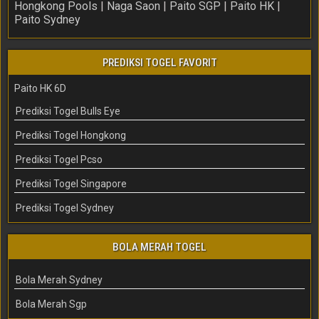
Hongkong Pools
|
Naga Saon
|
Paito SGP
|
Paito HK
|
Paito Sydney
PREDIKSI TOGEL FAVORIT
Paito HK 6D
Prediksi Togel Bulls Eye
Prediksi Togel Hongkong
Prediksi Togel Pcso
Prediksi Togel Singapore
Prediksi Togel Sydney
BOLA MERAH TOGEL
Bola Merah Sydney
Bola Merah Sgp