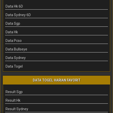
Data Hk 6D
Data Sydney 6D
Data Sgp
Data Hk
Data Pcso
Data Bullseye
Data Sydney
Data Togel
DATA TOGEL HARIAN FAVORIT
Result Sgp
Result Hk
Result Sydney