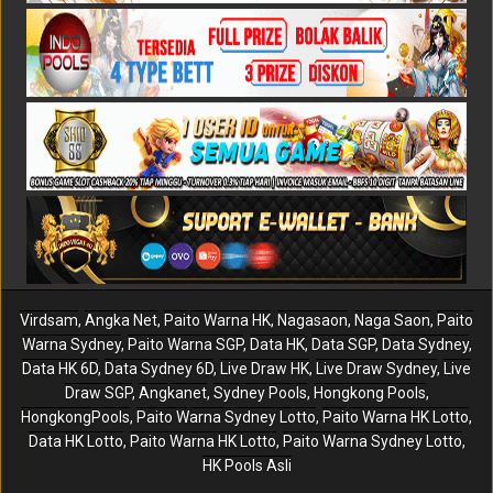
Virdsam
,
Angka Net
,
Paito Warna HK
,
Nagasaon
,
Naga Saon
,
Paito
Warna Sydney
,
Paito Warna SGP
,
Data HK
,
Data SGP
,
Data Sydney
,
Data HK 6D
,
Data Sydney 6D
,
Live Draw HK
,
Live Draw Sydney
,
Live
Draw SGP
,
Angkanet
,
Sydney Pools
,
Hongkong Pools
,
HongkongPools
,
Paito Warna Sydney Lotto
,
Paito Warna HK Lotto
,
Data HK Lotto
,
Paito Warna HK Lotto
,
Paito Warna Sydney Lotto
,
HK Pools Asli