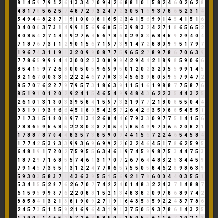
8
1
4
5
9
7
9
4
2
6
1
3
3
4
7
0
9
4
2
6
8
8
1
0
1
5
8
2
4
6
0
2
6
2
8
4
8
1
7
8
5
6
2
5
7
4
8
7
2
9
3
2
4
7
2
3
0
5
1
6
9
3
7
8
6
5
2
3
1
4
5
4
9
4
4
8
2
3
7
1
9
1
0
0
0
8
1
6
5
2
3
4
1
5
6
9
9
1
4
5
4
1
5
1
6
0
4
0
0
0
3
7
3
1
4
9
9
1
5
6
9
6
0
5
5
3
9
8
3
2
4
2
7
1
8
6
5
6
5
2
8
0
8
5
4
2
7
4
4
8
9
2
7
6
4
5
6
7
8
6
0
2
9
3
3
6
8
4
5
9
2
9
4
0
4
7
1
8
7
6
7
3
1
1
2
9
0
1
5
6
7
1
5
7
3
9
1
4
7
2
8
8
0
9
9
5
1
7
9
7
1
9
6
7
4
3
1
1
9
1
3
2
0
9
9
0
8
7
7
5
9
6
5
2
7
8
9
7
8
6
7
0
6
3
9
7
7
8
6
5
9
9
9
4
4
3
0
0
2
2
3
0
0
9
9
4
2
9
4
4
2
1
8
9
8
5
9
0
6
6
8
5
4
1
5
9
7
2
6
8
0
0
5
0
5
9
6
5
9
5
0
1
2
0
2
3
2
0
5
5
9
9
1
4
5
8
2
1
6
7
0
0
3
3
6
2
2
2
4
6
7
7
0
3
3
4
5
6
3
9
8
0
5
9
5
7
9
4
7
2
8
5
7
0
7
6
2
2
7
9
7
9
5
7
3
1
8
6
3
9
1
1
5
1
6
1
9
8
8
7
7
5
8
7
6
8
5
1
9
1
0
1
2
0
2
9
2
4
1
5
4
6
5
4
9
9
4
8
4
3
6
2
2
3
5
4
4
3
2
5
2
6
1
0
1
3
1
3
0
3
3
9
5
8
4
1
5
5
7
3
3
1
9
7
7
2
1
8
0
8
5
5
0
4
4
9
3
1
9
1
9
3
9
6
6
4
5
1
8
9
5
4
2
5
7
2
6
4
2
6
3
5
9
8
8
5
4
5
5
1
7
1
7
3
1
5
1
8
0
8
9
7
1
3
4
2
6
0
4
4
6
7
9
3
3
0
9
7
7
5
1
4
1
5
6
7
8
8
6
5
9
5
6
8
5
2
2
3
0
3
3
7
8
5
4
7
8
5
4
9
9
7
0
6
6
2
0
8
2
1
1
7
8
8
7
8
7
0
4
4
8
3
5
7
3
8
5
9
0
9
4
4
1
5
6
7
2
2
4
6
5
4
5
8
4
1
7
7
4
2
5
3
9
3
3
9
9
3
6
9
6
9
9
2
2
6
3
2
4
6
4
5
1
7
8
6
2
5
9
5
6
4
8
1
9
1
7
2
0
2
7
5
9
5
5
6
3
4
6
1
9
7
4
5
9
9
8
7
5
3
4
4
7
5
3
1
8
7
2
9
7
1
6
8
5
5
7
4
6
1
3
1
7
0
7
2
6
7
6
4
4
8
3
2
5
3
4
4
5
9
7
9
1
4
5
7
3
5
5
1
3
1
2
2
4
7
7
8
6
5
7
5
5
0
5
8
4
6
2
8
9
8
6
3
9
5
9
3
0
3
5
8
3
7
1
4
3
6
3
9
5
5
1
5
6
9
2
1
7
8
6
0
0
4
4
0
3
5
5
1
5
3
4
1
5
5
2
8
7
6
2
6
7
0
7
7
4
2
2
4
0
1
4
8
3
2
2
4
3
7
1
4
8
8
7
6
1
5
9
5
9
9
8
7
6
2
2
0
8
8
1
5
2
1
3
4
8
3
8
2
0
9
7
8
6
8
9
7
4
2
8
8
5
8
4
1
3
2
1
3
8
1
9
0
9
2
7
1
9
1
6
4
3
5
8
5
9
2
2
4
3
7
7
8
6
2
4
5
7
3
5
1
4
5
9
2
1
6
9
6
4
3
1
9
1
3
7
5
0
5
9
3
7
8
6
1
4
3
2
5
1
7
9
0
9
1
4
6
5
2
5
7
2
6
8
9
8
5
0
5
1
5
0
5
5
6
1
1
6
7
2
0
2
1
3