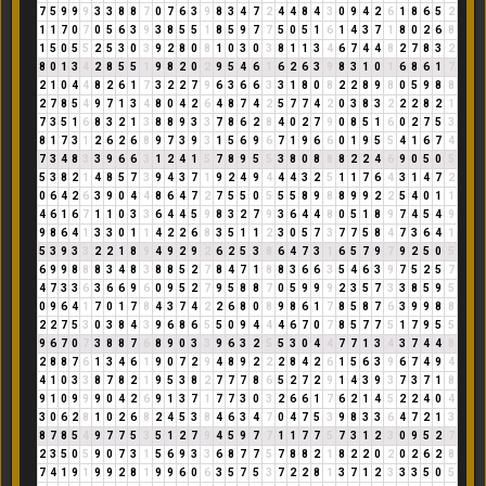
7
5
9
9
9
3
3
8
8
7
0
7
6
3
9
8
3
4
7
2
4
4
8
4
3
0
9
4
2
6
1
8
6
5
2
1
1
7
0
7
0
5
6
3
9
3
8
5
5
1
8
5
9
7
7
5
0
5
1
6
1
4
3
7
1
8
0
2
6
8
1
5
0
5
5
2
5
3
0
3
9
2
8
0
8
1
0
3
0
3
8
1
1
3
4
6
7
4
4
8
2
7
8
3
2
8
0
1
3
4
2
8
5
5
1
9
8
2
0
2
9
5
4
6
1
6
2
6
3
9
8
3
1
0
1
6
8
6
1
7
2
1
0
4
4
8
2
6
1
7
3
2
2
7
9
6
3
6
6
3
3
1
8
0
8
2
2
8
9
8
0
5
9
8
8
2
7
8
5
4
9
7
1
3
4
8
0
4
2
6
4
8
7
4
2
5
7
7
4
2
0
3
8
3
2
2
2
8
2
1
7
3
5
1
6
8
3
2
1
3
8
8
9
3
3
7
8
6
2
8
4
0
2
7
9
0
8
5
1
6
0
2
7
5
3
8
1
7
3
1
2
6
2
6
8
9
7
3
9
3
1
5
6
9
6
7
1
9
6
6
0
1
9
5
5
4
1
6
7
4
7
3
4
8
3
3
9
6
6
3
1
2
4
1
5
7
8
9
5
5
3
8
0
8
8
8
2
2
4
6
9
0
5
0
5
5
3
8
2
1
4
8
5
7
3
9
4
3
7
1
9
2
4
9
4
4
4
3
2
5
1
1
7
6
4
3
1
4
7
2
0
6
4
2
6
3
9
0
4
4
8
6
4
7
2
7
5
5
0
5
5
5
8
9
8
8
9
9
2
2
5
4
0
1
1
4
6
1
6
7
1
1
0
3
3
6
4
4
5
9
8
3
2
7
9
3
6
4
4
8
0
5
1
8
9
7
4
5
4
9
9
8
6
4
1
3
3
0
1
1
4
2
2
6
8
3
5
1
1
2
3
0
5
7
3
7
7
5
8
4
7
3
6
4
1
5
3
9
3
3
2
2
1
8
9
4
9
2
9
2
6
2
5
3
8
6
4
7
3
1
6
5
7
9
7
9
2
5
0
5
6
9
9
8
8
8
3
4
8
3
8
8
5
2
7
8
4
7
1
8
8
3
6
6
3
5
4
6
3
9
7
5
2
5
7
4
7
3
3
6
3
6
6
9
6
0
9
5
2
7
9
5
8
8
7
0
5
9
9
9
2
3
5
7
3
3
8
5
9
5
0
9
6
4
1
7
0
1
7
8
4
3
7
4
2
2
6
8
0
8
9
8
6
1
7
8
5
8
7
6
3
9
9
8
8
2
2
7
5
3
0
3
8
4
3
9
6
8
6
5
5
0
9
4
4
4
6
7
0
7
8
5
7
7
5
1
7
9
5
5
9
6
7
0
7
3
8
8
7
6
8
9
0
3
3
9
6
3
2
5
5
3
0
4
4
7
7
1
3
4
3
7
4
4
8
2
8
8
7
6
1
3
4
6
1
9
0
7
2
9
4
8
9
2
2
2
8
4
2
6
1
5
6
3
9
6
7
4
9
4
4
1
0
3
3
8
7
8
2
1
9
5
3
8
2
7
7
7
8
6
5
2
7
2
9
1
4
3
9
3
7
3
7
1
8
9
1
0
9
9
9
0
4
2
6
9
1
3
7
1
7
7
3
0
3
2
6
6
1
7
6
2
1
4
5
2
2
4
0
4
3
0
6
2
8
1
0
2
6
8
2
4
5
3
8
4
6
3
4
7
0
4
7
5
3
9
8
3
3
6
4
7
2
1
3
8
7
8
5
4
9
7
7
5
3
5
1
2
7
9
4
5
9
7
7
1
1
7
7
5
7
3
1
2
3
0
9
5
2
7
2
3
5
0
5
9
0
7
3
1
5
6
9
3
3
6
8
7
7
5
7
8
8
2
1
8
2
2
0
2
0
2
6
2
8
7
4
1
9
1
9
9
2
8
1
9
9
6
0
6
3
5
7
5
3
7
2
2
8
1
3
7
1
2
3
3
3
5
0
5