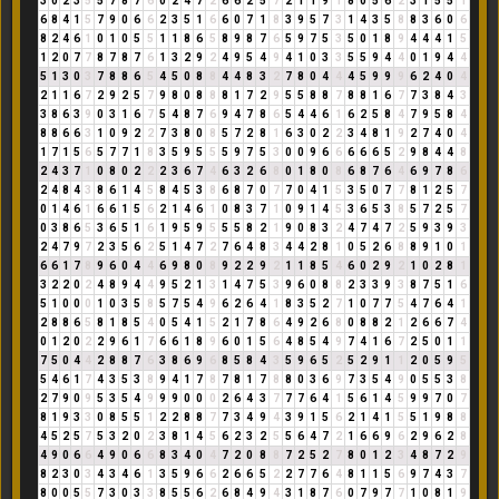
3
0
2
3
5
5
7
8
7
6
0
2
4
7
2
6
6
2
5
7
2
1
1
9
1
8
0
5
6
2
3
1
5
5
1
6
8
4
1
5
7
9
0
6
6
2
3
5
1
6
6
0
7
1
8
3
9
5
7
3
1
4
3
5
8
8
3
6
0
6
8
2
4
6
1
0
1
0
5
5
1
1
8
6
5
8
9
8
7
6
5
9
7
5
3
5
0
1
8
9
4
4
4
1
5
1
2
0
7
7
8
7
8
7
6
1
3
2
9
2
4
9
5
4
9
4
1
0
3
3
5
5
9
4
4
0
1
9
4
4
5
1
3
0
3
7
8
8
6
5
4
5
0
8
8
4
4
8
3
2
7
8
0
4
4
4
5
9
9
9
6
2
4
0
4
2
1
1
6
7
2
9
2
5
7
9
8
0
8
8
8
1
7
2
9
5
5
8
8
7
8
8
1
6
7
7
3
8
4
3
3
8
6
3
9
0
3
1
6
7
5
4
8
7
6
9
4
7
8
6
5
4
4
6
1
6
2
5
8
4
7
9
5
8
4
8
8
6
6
3
1
0
9
2
2
7
3
8
0
8
5
7
2
8
1
6
3
0
2
2
3
4
8
1
9
2
7
4
0
4
1
7
1
5
6
5
7
7
1
8
3
5
9
5
5
5
9
7
5
3
0
0
9
6
6
6
6
6
5
2
9
8
4
4
8
2
4
3
7
1
0
8
0
2
2
2
3
6
7
4
6
3
2
6
8
0
1
8
0
8
6
8
7
6
4
6
9
7
8
6
2
4
8
4
3
8
6
1
4
5
8
4
5
3
8
6
8
7
0
7
7
0
4
1
5
3
5
0
7
7
8
1
2
5
7
0
1
4
6
1
6
6
1
5
6
2
1
4
6
1
0
8
3
7
1
0
9
1
4
5
3
6
5
3
8
5
7
2
5
7
0
3
8
6
5
3
6
5
1
6
1
9
5
9
5
5
5
8
2
1
9
0
8
3
2
4
7
4
7
2
5
9
3
9
3
2
4
7
9
7
2
3
5
6
2
5
1
4
7
2
7
6
4
8
3
4
4
2
8
1
0
5
2
6
8
8
9
1
0
1
6
6
1
7
8
9
6
0
4
4
6
9
8
0
8
9
2
2
9
2
1
1
8
5
4
6
0
2
9
2
1
0
2
8
1
3
2
2
0
2
4
8
9
4
4
9
5
2
1
3
1
4
7
5
3
9
6
0
8
8
2
3
3
9
3
8
7
5
1
6
5
1
0
0
0
1
0
3
5
8
5
7
5
4
9
6
2
6
4
1
8
3
5
2
7
1
0
7
7
5
4
7
6
4
1
2
8
8
6
5
8
1
8
5
4
0
5
4
1
5
2
1
7
8
6
4
9
2
6
8
0
8
8
2
1
2
6
6
7
4
0
1
2
0
2
2
9
6
1
7
6
6
1
8
9
6
0
1
5
6
4
8
5
4
9
7
4
1
6
7
2
5
0
1
1
7
5
0
4
4
2
8
8
7
6
3
8
6
9
6
8
5
8
4
3
5
9
6
5
2
5
2
9
1
1
2
0
5
9
5
5
4
6
1
7
4
3
5
3
8
9
4
1
7
8
7
8
1
7
8
8
0
3
6
9
7
3
5
4
9
0
5
5
3
8
2
7
9
0
9
5
3
5
4
9
9
9
0
0
0
2
6
4
3
7
7
7
6
4
1
5
6
1
4
5
9
9
7
0
7
8
1
9
3
3
0
8
5
5
1
2
2
8
8
7
7
3
4
9
4
3
9
1
5
6
2
1
4
1
5
5
1
9
8
8
4
5
2
5
7
5
3
2
0
2
3
8
1
4
5
6
2
3
2
5
5
6
4
7
2
1
6
6
9
6
2
9
6
2
8
4
9
0
6
6
4
9
0
6
6
8
3
4
0
4
7
2
0
8
8
7
2
5
2
7
8
0
1
2
3
4
8
7
2
9
8
2
3
0
3
4
3
4
6
1
3
5
9
6
6
2
6
6
5
2
2
7
7
6
4
8
1
1
5
6
9
7
4
3
7
8
0
0
5
5
7
3
0
3
3
8
5
5
6
2
6
8
4
9
4
3
1
8
7
6
0
7
9
7
7
1
0
8
1
9