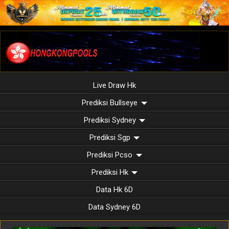
Live Draw Hk
Prediksi Bullseye
Prediksi Sydney
Prediksi Sgp
Prediksi Pcso
Prediksi Hk
Data Hk 6D
Data Sydney 6D