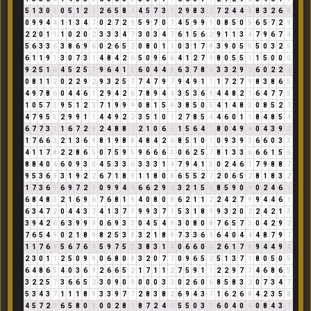
5
1
3
0
3
0
5
1
2
3
2
6
5
8
4
4
5
7
3
1
2
9
8
3
2
7
2
4
4
8
8
3
2
6
8
0
9
9
4
4
1
1
3
4
7
0
2
7
2
9
5
9
7
0
7
4
5
9
9
9
0
8
5
0
5
6
5
7
2
9
2
2
0
1
1
1
0
2
0
2
3
3
3
4
7
3
0
3
4
7
6
1
5
6
2
9
1
1
3
4
7
9
6
7
4
5
6
3
3
6
3
8
6
9
6
0
2
6
5
2
0
8
0
1
1
0
3
1
7
8
3
9
0
5
5
5
0
3
2
5
6
1
1
9
1
3
0
7
3
1
4
8
4
2
6
5
0
9
6
6
4
1
2
7
9
8
0
5
5
1
1
5
0
0
0
9
2
5
1
6
4
5
2
5
7
9
6
4
1
5
6
0
4
4
8
6
3
7
8
6
3
3
2
9
2
6
0
2
2
4
0
8
1
1
2
0
2
2
9
2
9
3
2
5
7
7
4
7
9
7
9
4
9
1
1
1
7
2
7
9
8
3
8
6
5
4
9
7
8
6
0
4
4
6
1
2
9
4
2
6
7
8
9
4
4
3
5
3
6
9
4
4
8
2
1
6
4
7
7
5
1
0
5
7
3
9
5
1
2
3
7
1
9
9
9
0
8
1
5
6
3
8
5
0
5
4
1
4
8
3
0
8
5
2
7
4
7
9
5
5
2
9
9
1
1
4
4
9
2
2
3
5
1
0
1
2
7
8
5
4
4
6
0
1
1
8
4
8
5
4
6
7
7
3
1
1
6
7
2
9
2
4
8
8
7
2
1
0
6
6
1
5
6
4
1
8
0
4
9
4
0
4
3
9
3
1
7
6
6
3
2
1
3
6
9
8
1
9
8
8
4
8
4
2
6
8
5
1
0
1
0
9
3
9
3
6
6
0
3
3
4
1
1
7
8
2
2
8
6
5
0
7
5
9
5
9
6
6
6
3
0
6
2
5
7
8
1
3
3
6
6
6
1
5
6
8
8
4
0
4
6
0
9
3
3
4
5
3
3
6
3
3
3
1
4
7
9
4
1
5
0
2
4
6
1
7
9
8
8
7
9
5
3
6
9
3
1
9
2
2
6
7
1
8
9
1
1
8
0
8
6
5
5
2
7
2
0
6
5
2
8
1
8
3
2
1
7
3
6
9
6
9
7
2
9
0
9
9
4
4
6
6
2
9
2
3
2
1
5
6
8
5
9
0
9
0
2
4
6
1
6
8
4
8
3
2
1
6
9
6
7
6
8
1
9
4
0
8
0
8
6
2
1
1
2
2
4
2
7
9
9
4
4
6
1
6
3
4
7
2
0
4
4
3
7
4
1
3
7
1
9
9
3
7
1
5
3
1
8
9
9
3
2
0
2
2
4
2
1
3
3
9
4
2
6
6
3
9
9
9
0
6
9
3
3
0
4
5
4
9
3
0
8
0
8
7
6
5
7
3
0
4
2
9
2
7
6
5
4
9
0
2
1
8
9
8
2
5
3
8
3
2
1
8
9
7
3
3
6
9
6
4
0
4
4
4
8
7
9
7
1
1
7
6
4
5
6
7
6
4
5
9
7
5
3
3
8
3
1
4
0
6
6
0
6
2
6
1
7
8
9
4
4
9
4
2
3
0
1
1
2
5
0
9
9
0
6
8
0
8
3
2
0
7
7
0
9
6
5
2
5
1
3
7
1
8
0
5
0
5
6
4
8
6
5
4
0
3
6
9
2
6
6
5
2
1
7
1
1
2
7
5
9
1
1
2
2
9
7
7
4
6
8
6
5
3
2
2
5
7
3
6
6
5
2
3
0
9
0
9
0
0
0
3
3
0
2
6
0
6
8
5
8
3
2
0
7
3
4
7
5
3
4
3
7
1
1
1
8
9
3
3
9
7
7
2
8
3
8
2
6
9
4
3
7
1
6
2
6
8
4
2
3
5
8
4
5
7
2
9
6
5
8
0
8
0
0
2
8
1
8
7
2
4
6
5
5
0
3
3
6
0
4
0
4
0
8
4
3
7