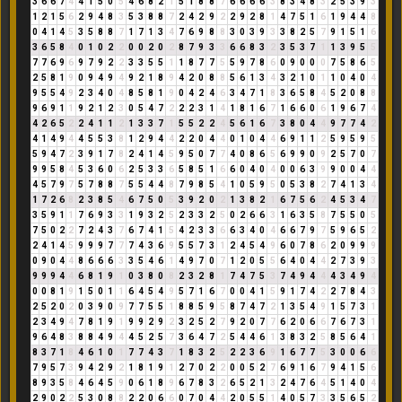
3
6
6
7
4
4
1
5
0
5
4
6
8
2
1
5
1
8
8
7
6
6
6
6
3
8
3
4
8
3
2
5
3
9
3
1
2
1
5
6
2
9
4
8
3
5
3
8
8
7
2
4
2
9
2
2
9
2
8
1
4
7
5
1
6
1
9
4
4
8
0
4
1
4
5
3
5
8
8
7
1
7
1
3
4
7
6
9
8
8
3
0
3
9
3
3
8
2
5
7
9
1
5
1
6
3
6
5
8
4
0
1
0
2
2
0
0
2
0
2
8
7
9
3
3
6
6
8
3
2
3
5
3
7
1
1
3
9
5
5
7
7
6
9
6
9
7
9
2
2
3
3
5
5
1
1
8
7
7
5
5
9
7
8
6
0
9
0
0
0
7
5
8
6
5
2
5
8
1
9
0
9
4
9
4
9
2
1
8
9
4
2
0
8
8
5
6
1
3
4
3
2
1
0
1
1
0
4
0
4
9
5
5
4
9
2
3
4
0
4
8
5
8
1
9
0
4
2
4
6
3
4
7
1
8
3
6
5
8
4
5
2
0
8
8
9
6
9
1
1
9
2
1
2
3
0
5
4
7
2
2
2
3
1
4
1
8
1
6
7
1
6
6
0
6
1
9
6
7
4
4
2
6
5
2
2
4
1
1
2
1
3
3
7
1
5
5
2
2
4
5
6
1
6
7
3
8
0
4
4
9
7
7
4
2
4
1
4
9
4
4
5
5
3
8
1
2
9
4
4
2
2
0
4
4
0
1
0
4
4
6
9
1
1
2
5
9
5
9
5
5
9
4
7
2
3
9
1
7
8
2
4
1
4
5
9
5
0
7
7
4
0
8
6
5
6
9
9
0
9
2
5
7
0
7
9
9
5
8
4
5
3
6
0
6
2
5
3
3
6
5
8
5
1
6
6
0
4
0
4
0
0
6
3
9
9
0
0
4
4
4
5
7
9
7
5
7
8
8
7
5
5
4
4
8
7
9
8
5
4
1
0
5
9
5
0
5
3
8
2
7
4
1
3
4
1
7
2
6
8
2
3
8
5
4
6
7
5
0
5
3
9
2
0
2
1
3
8
2
1
6
7
5
6
2
4
5
3
4
7
3
5
9
1
1
7
6
9
3
3
1
9
3
2
5
2
3
3
2
5
0
2
6
6
3
1
6
3
5
8
7
5
5
0
5
7
5
0
2
2
7
2
4
3
7
6
7
4
1
5
4
2
3
3
6
6
3
4
0
4
6
6
7
9
7
5
9
6
5
2
2
4
1
4
5
9
9
9
7
7
7
4
3
6
9
5
5
7
3
1
2
4
5
4
9
6
0
7
8
6
2
0
9
9
9
0
9
0
4
4
8
6
6
6
3
3
5
4
6
1
4
9
7
0
7
1
2
0
5
5
6
4
0
4
4
2
7
3
9
3
9
9
9
4
4
6
8
1
9
1
0
3
8
0
8
2
3
2
8
1
7
4
7
5
3
7
4
9
4
4
4
3
4
9
4
0
0
8
1
9
1
5
0
1
1
6
4
5
4
9
5
7
1
6
7
0
0
4
1
5
9
1
7
4
2
2
7
8
4
3
2
5
2
0
2
0
3
9
0
9
7
7
5
5
1
8
8
5
9
5
8
7
4
7
2
1
3
5
4
9
1
5
7
3
1
2
3
4
9
4
7
8
1
9
1
9
9
2
9
2
3
2
5
2
7
9
2
0
7
7
6
2
0
6
6
7
6
7
3
1
9
6
4
8
3
8
8
4
9
4
4
5
2
5
7
3
6
4
7
2
5
4
4
6
1
3
8
3
2
5
8
5
6
4
1
8
3
7
1
8
4
6
1
0
1
7
7
4
3
7
1
8
3
2
5
2
2
3
6
9
1
6
7
7
5
3
0
0
6
6
7
9
5
7
3
9
4
2
9
2
1
8
1
9
1
2
7
0
2
2
0
0
5
2
7
6
9
1
6
7
9
4
1
5
6
8
9
3
5
8
4
6
4
5
9
0
6
1
8
9
6
7
8
3
2
6
5
2
1
3
2
4
7
6
4
5
1
4
0
4
2
9
0
2
2
5
3
0
8
8
2
2
0
6
6
0
7
0
4
4
2
0
5
5
1
4
0
5
7
3
3
5
6
5
2