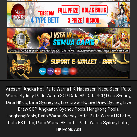
Virdsam
,
Angka Net
,
Paito Warna HK
,
Nagasaon
,
Naga Saon
,
Paito
Warna Sydney
,
Paito Warna SGP
,
Data HK
,
Data SGP
,
Data Sydney
,
Data HK 6D
,
Data Sydney 6D
,
Live Draw HK
,
Live Draw Sydney
,
Live
Draw SGP
,
Angkanet
,
Sydney Pools
,
Hongkong Pools
,
HongkongPools
,
Paito Warna Sydney Lotto
,
Paito Warna HK Lotto
,
Data HK Lotto
,
Paito Warna HK Lotto
,
Paito Warna Sydney Lotto
,
HK Pools Asli