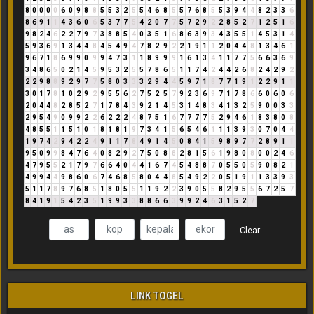
8
0
0
0
0
6
0
9
8
8
5
5
3
2
5
5
4
6
8
5
5
7
6
8
5
5
3
9
4
4
8
2
3
3
6
8
6
9
1
1
4
3
6
0
6
5
3
7
7
5
4
2
0
7
7
5
7
2
9
2
2
8
5
2
7
1
2
5
1
6
9
8
2
4
6
2
2
7
9
7
3
8
8
5
4
0
3
5
1
6
8
6
3
9
3
4
3
5
5
1
4
5
3
1
4
5
9
3
6
9
1
3
4
4
8
4
5
4
9
4
7
8
2
9
2
2
1
9
1
1
2
0
4
4
8
1
3
4
6
1
9
6
7
1
8
6
9
9
0
9
9
4
7
3
1
1
8
9
9
9
1
6
1
3
4
1
1
7
7
5
6
6
3
6
9
3
4
8
6
5
0
2
1
4
5
9
5
3
2
5
5
7
8
6
5
1
1
7
4
2
4
4
2
6
8
2
4
2
9
2
2
2
9
8
8
9
2
9
7
7
5
8
0
3
3
3
2
9
4
4
5
9
7
1
8
7
7
1
9
1
2
2
9
1
1
3
0
1
7
8
1
0
2
9
2
9
5
5
6
2
7
5
2
5
7
9
2
3
6
9
7
1
7
8
6
6
0
6
0
6
2
0
4
4
8
2
8
5
2
7
1
7
8
4
3
9
2
1
4
5
3
1
4
8
3
4
1
3
2
5
9
0
0
3
3
2
9
5
4
9
0
9
9
2
2
6
2
2
2
4
8
7
5
1
6
7
7
7
7
5
2
9
4
6
1
8
3
8
0
8
4
8
5
5
1
1
5
1
0
1
8
1
8
1
9
7
3
4
1
5
6
5
4
6
1
1
1
3
9
3
0
7
0
4
4
1
9
7
4
2
9
4
2
2
4
9
1
1
7
8
4
9
1
4
5
0
8
4
1
5
9
8
9
7
7
2
8
9
1
1
9
5
0
9
9
8
4
7
6
4
0
8
2
9
2
7
5
0
8
8
2
8
1
5
6
1
9
8
0
8
0
0
2
4
6
4
7
9
5
5
2
1
7
9
7
6
6
4
0
4
4
1
6
7
4
5
4
8
8
7
0
5
5
0
5
9
0
8
2
1
4
9
9
4
4
9
8
6
0
6
7
4
6
8
5
8
0
4
4
8
5
4
9
2
2
0
5
1
9
1
1
3
3
9
3
5
1
1
7
8
9
7
6
8
5
1
8
0
5
5
1
1
9
2
2
3
9
0
5
5
8
2
9
5
5
6
7
2
5
7
8
4
1
9
1
5
4
2
3
5
1
9
9
3
3
8
8
6
6
3
9
9
2
4
6
3
1
5
2
7
Clear
LINK TOGEL