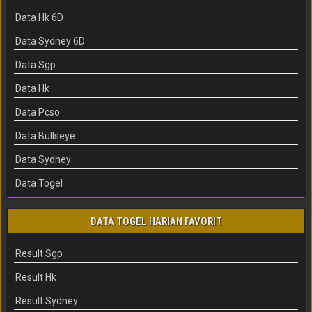
Data Hk 6D
Data Sydney 6D
Data Sgp
Data Hk
Data Pcso
Data Bullseye
Data Sydney
Data Togel
DATA TOGEL HARIAN FAVORIT
Result Sgp
Result Hk
Result Sydney