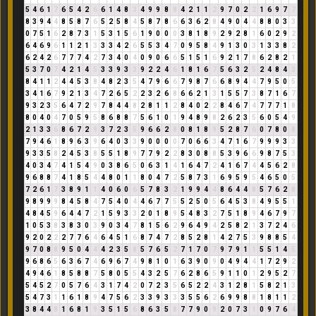
5
4
6
1
7
6
5
4
2
6
6
1
4
8
3
4
9
9
8
8
4
2
1
1
2
9
7
0
2
2
1
6
9
7
7
8
3
9
4
4
8
5
8
7
6
5
2
5
8
4
5
8
7
8
6
6
3
6
2
8
4
9
0
4
4
8
8
0
3
3
0
7
5
1
6
2
8
7
3
1
5
3
1
5
6
1
9
0
0
0
3
8
1
8
9
2
9
2
8
1
6
0
2
9
2
6
4
6
9
6
1
1
2
1
3
3
3
4
2
6
5
5
3
4
7
0
9
5
8
4
9
1
3
0
3
1
3
3
8
2
6
2
4
2
6
7
7
7
4
2
7
3
4
0
4
0
9
0
6
6
5
1
5
1
6
9
2
1
7
8
6
2
8
2
1
5
3
7
0
7
4
2
1
4
5
3
3
9
3
3
9
2
2
4
6
1
8
1
6
7
5
6
3
2
5
2
4
8
4
3
8
4
1
1
2
4
4
5
3
8
4
8
2
3
5
4
7
9
6
6
7
9
8
7
6
6
8
9
4
4
7
9
5
0
5
3
4
1
6
7
9
2
1
3
4
7
2
6
5
2
2
3
2
6
8
6
6
2
1
3
1
5
5
7
3
8
7
1
6
7
9
3
2
3
5
6
4
7
2
9
7
8
4
4
8
2
8
1
1
2
8
4
0
2
2
8
4
6
7
4
7
7
7
1
8
8
0
4
0
4
7
0
5
9
5
8
6
8
8
7
5
6
1
0
1
9
4
8
9
8
2
6
2
3
5
6
0
5
4
9
2
1
3
3
6
8
6
7
2
9
3
7
2
3
5
9
6
6
2
8
0
8
1
8
9
5
2
8
7
6
0
7
8
0
8
7
9
4
6
1
8
9
6
3
9
6
4
0
3
3
9
0
0
0
0
7
0
6
6
3
4
7
1
6
7
9
9
9
3
3
9
3
3
5
8
2
4
5
3
8
5
5
1
8
9
7
7
9
2
2
8
3
0
8
8
5
3
9
6
6
9
8
7
5
3
4
0
3
4
7
4
1
5
4
9
0
3
8
6
5
0
6
3
1
4
1
6
4
7
2
4
1
6
7
4
4
5
6
2
8
9
6
8
8
7
4
1
8
5
4
4
8
0
1
1
8
0
4
7
2
5
8
7
3
1
6
9
5
9
5
4
6
5
0
5
7
2
6
1
7
3
8
9
1
1
4
0
6
0
6
5
7
8
3
2
1
9
9
4
4
8
6
4
4
8
5
7
6
2
8
9
8
9
9
9
8
4
5
8
4
7
5
4
0
4
4
6
7
7
5
5
2
5
0
5
6
4
5
3
8
4
9
5
5
1
4
8
4
5
9
6
4
4
7
2
1
5
9
3
3
2
0
1
8
9
5
4
8
3
2
7
5
1
8
9
4
6
7
9
7
1
0
5
3
8
3
8
3
0
3
9
0
3
4
7
8
1
5
6
2
9
6
4
9
4
2
5
8
2
1
3
7
2
4
6
9
2
0
2
2
2
7
7
6
4
6
4
5
1
6
8
7
4
7
2
8
5
2
8
1
4
2
7
5
3
9
8
8
5
4
9
7
0
8
8
9
5
0
4
4
4
2
3
5
8
5
7
6
5
2
7
1
7
0
7
9
7
9
1
1
5
5
1
4
5
9
6
8
6
5
6
3
6
7
4
6
9
6
7
4
9
8
1
0
1
6
3
9
0
9
0
4
9
4
4
1
7
2
9
2
4
9
4
6
1
8
5
8
8
7
5
8
0
5
5
4
3
2
5
7
6
2
8
6
5
9
1
1
0
1
2
9
5
2
7
5
4
5
2
7
0
5
7
6
4
3
1
7
4
2
0
7
2
3
5
6
5
2
2
4
3
1
2
8
1
5
8
2
1
3
5
4
7
3
1
1
6
1
8
9
4
7
5
6
2
3
3
9
3
3
3
5
5
6
2
6
9
9
8
8
1
8
1
1
2
3
8
4
4
8
1
6
8
1
9
3
5
1
5
6
8
6
3
5
8
7
7
9
0
9
2
0
7
3
1
0
9
7
6
4