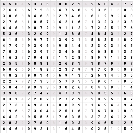
4
5
8
4
5
3
7
5
3
0
0
2
2
4
2
6
0
4
4
7
2
7
6
0
6
6
7
2
3
5
4
7
6
8
5
2
3
5
1
6
0
3
3
0
8
8
8
4
6
3
9
2
7
4
6
1
8
1
2
9
2
4
0
2
7
8
6
1
0
5
7
3
4
2
1
6
7
1
3
2
3
5
3
3
6
4
8
3
9
0
7
2
9
9
1
1
2
3
7
2
2
5
7
7
6
5
3
6
9
3
2
0
9
9
1
3
8
8
7
4
8
4
3
7
2
7
6
1
5
6
9
9
7
7
5
3
9
2
1
3
5
8
3
5
8
8
9
4
7
9
7
9
3
9
6
6
9
5
4
4
8
2
3
0
3
3
4
5
7
0
2
2
6
2
9
7
7
3
4
6
5
2
0
6
8
8
7
3
4
1
6
2
8
7
9
4
8
3
1
1
2
8
1
8
9
7
1
8
2
3
2
5
5
1
6
8
8
1
9
2
6
8
1
9
1
8
7
9
7
9
7
6
0
6
6
5
1
8
8
7
2
3
7
9
7
9
7
0
0
0
0
9
4
8
2
1
9
0
1
4
5
6
9
4
3
7
2
6
1
4
5
3
5
2
2
7
9
7
7
3
5
8
5
7
0
5
5
5
9
6
1
7
9
5
5
0
4
4
9
9
3
3
6
3
0
2
6
8
0
4
3
9
3
1
4
3
9
0
9
2
7
4
7
2
4
7
3
1
4
9
0
5
5
1
6
5
0
3
1
4
7
2
8
2
1
2
7
2
9
2
2
0
9
5
5
8
7
2
7
3
1
4
9
3
1
4
0
8
9
9
9
1
4
9
4
4
9
4
1
9
6
6
7
3
0
4
4
2
5
1
6
7
7
6
7
0
7
8
0
4
4
2
6
9
5
5
5
1
7
6
3
5
8
3
7
3
4
7
2
3
2
8
3
2
2
7
8
0
8
1
6
0
3
3
9
4
6
5
2
2
5
6
4
6
1
0
9
2
1
3
1
6
4
5
9
0
2
8
1
9
5
9