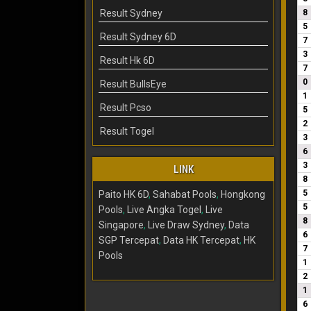
Result Sydney
8
5
Result Sydney 6D
7
3
Result Hk 6D
7
0
Result BullsEye
1
Result Pcso
5
2
Result Togel
3
6
3
LINK
8
5
Paito HK 6D
,
Sahabat Pools
,
Hongkong
5
Pools
,
Live Angka Togel
,
Live
8
Singapore
,
Live Draw Sydney
,
Data
6
SGP Tercepat
,
Data HK Tercepat
,
HK
7
Pools
1
2
1
6