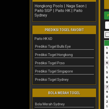
Hongkong Pools
|
Naga Saon
|
Paito SGP
|
Paito HK
|
Paito
Sydney
P
PREDIKSI TOGEL FAVORIT
Paito HK 6D
Prediksi Togel Bulls Eye
1
8
Prediksi Togel Hongkong
1
Prediksi Togel Pcso
6
1
Prediksi Togel Singapore
5
6
Prediksi Togel Sydney
8
7
9
BOLA MERAH TOGEL
0
2
Bola Merah Sydney
1