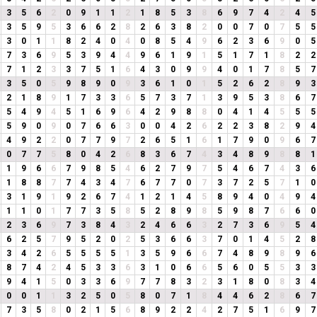
3
5
6
2
0
9
1
1
2
1
8
5
3
8
6
9
7
4
2
4
5
3
5
9
5
3
6
6
2
8
2
6
3
8
2
0
0
7
0
7
5
5
3
0
1
1
8
2
4
0
4
0
8
5
4
9
6
2
3
6
9
0
5
7
3
6
9
5
3
9
4
4
9
6
1
9
1
5
1
7
1
8
2
2
7
1
2
3
3
7
5
1
6
4
3
0
9
9
4
0
1
7
8
5
7
3
5
0
5
9
8
9
0
9
3
6
1
0
1
5
2
6
2
8
9
3
2
1
8
9
1
7
3
3
6
5
7
3
7
1
3
9
5
3
8
6
7
5
4
9
4
5
1
6
9
6
4
2
9
8
8
0
4
1
4
5
5
5
5
9
0
9
0
7
6
6
3
0
0
4
2
6
2
2
3
8
2
9
4
4
9
2
2
0
7
7
9
7
2
6
5
1
6
1
7
9
0
9
6
7
0
7
7
5
8
0
4
2
6
8
3
6
7
4
3
4
8
9
8
8
1
1
9
6
6
7
9
8
5
4
6
2
7
9
7
5
4
6
7
4
3
6
1
8
8
7
7
4
3
4
7
6
7
7
0
7
3
7
2
5
7
1
0
3
1
9
1
9
2
6
7
4
1
2
1
4
5
8
9
4
0
4
9
4
1
1
0
1
7
7
3
5
8
5
2
8
9
8
5
9
8
7
6
6
0
2
3
6
9
7
3
8
4
3
2
4
6
6
3
2
7
3
6
9
5
4
6
2
5
7
9
5
2
0
2
5
3
6
6
3
7
0
1
4
5
2
8
3
4
2
6
5
5
5
5
1
3
5
9
6
6
7
4
8
9
8
9
6
8
7
4
2
4
5
3
3
6
3
1
0
6
6
5
6
0
5
5
3
3
9
4
1
5
0
3
3
6
9
7
7
8
3
2
3
1
8
0
8
3
4
0
0
1
1
3
2
5
0
5
8
0
7
1
8
4
4
6
2
8
6
7
7
3
5
8
0
2
1
5
6
8
9
2
2
4
2
7
5
1
6
9
7