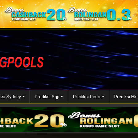
ksi Sydney
Prediksi Sgp
Prediksi Pcso
Prediksi Hk