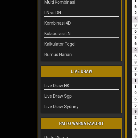
1
Multi Kombinasi
6
LN vs DN
2
5
Kombinasi 4D
8
6
Kolaborasi LN
9
Kalkulator Togel
6
0
Rumus Harian
6
8
8
LIVE DRAW
9
1
Live Draw HK
1
9
Live Draw Sgp
6
5
Live Draw Sydney
9
2
PAITO WARNA FAVORIT
4
8
3
Paito Warna