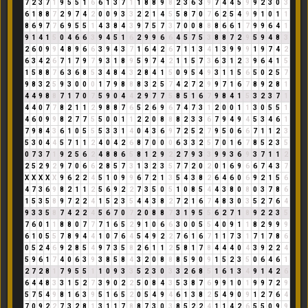
7
2
3
7
1
9
5
5
1
6
6
1
3
7
1
1
8
8
9
8
2
3
6
3
9
7
4
4
5
9
9
2
3
0
3
6
1
8
8
7
2
9
7
4
2
0
0
9
3
3
2
2
1
4
5
5
8
7
0
7
6
2
5
4
9
9
1
0
1
1
8
6
9
7
7
6
9
5
5
1
4
3
8
4
3
9
7
5
7
3
7
0
0
8
8
8
6
6
1
7
9
9
6
4
1
9
1
4
1
5
0
4
6
6
3
9
4
5
1
6
2
9
9
6
6
4
5
7
5
3
8
8
7
2
9
5
9
4
8
3
2
6
0
9
9
4
8
9
6
6
3
9
4
3
7
1
6
4
2
6
7
1
1
3
4
1
3
9
9
9
1
9
7
4
2
6
3
4
2
6
7
1
7
9
7
9
3
1
8
9
5
9
7
4
2
1
1
5
7
3
6
3
1
2
3
9
6
4
1
5
1
5
8
8
7
6
3
6
8
5
3
4
8
4
3
2
8
4
1
5
0
9
5
4
9
3
1
1
5
6
5
0
2
5
7
9
8
3
2
5
9
3
0
0
0
1
7
9
8
8
8
3
2
5
7
4
2
7
2
9
9
7
1
6
7
8
9
2
8
1
4
4
9
8
8
7
1
7
0
7
5
9
0
4
4
2
9
7
7
5
8
5
1
6
7
9
8
4
1
5
3
2
3
7
1
4
4
0
7
7
8
2
1
1
2
9
8
8
7
6
5
2
6
9
6
7
4
7
3
1
2
0
0
1
1
3
0
5
5
1
4
6
0
9
9
8
2
7
7
5
5
0
0
1
1
2
2
0
8
8
8
2
3
3
6
7
9
4
9
4
5
3
4
6
1
7
9
8
4
3
6
1
0
5
5
5
3
3
1
4
0
4
3
6
9
7
2
5
2
7
9
5
0
6
6
7
1
1
2
3
5
3
0
4
4
5
7
1
1
2
4
0
4
2
6
8
7
0
0
0
6
3
3
2
5
7
0
1
6
7
8
5
2
3
5
0
7
3
7
1
9
2
5
6
2
4
8
8
6
5
8
1
2
9
2
2
7
9
3
3
9
9
3
6
9
3
7
1
1
2
2
5
2
9
2
9
7
0
6
6
2
8
5
7
3
1
3
2
3
5
7
7
2
0
2
0
1
6
9
6
6
7
4
3
7
X
X
X
X
X
9
6
2
2
4
5
1
0
9
9
6
7
2
1
3
5
4
3
8
2
6
4
6
0
6
9
2
1
5
6
4
7
3
6
9
8
2
1
1
2
5
6
9
2
2
7
3
5
0
5
1
0
8
5
4
4
3
8
0
8
0
3
7
8
6
1
5
3
5
8
9
7
2
2
4
1
5
2
3
5
4
4
3
8
2
7
2
1
6
7
4
8
3
0
3
5
2
7
6
4
9
3
3
5
8
7
4
2
2
4
5
6
7
0
7
2
0
8
8
7
3
1
9
5
5
6
2
7
1
8
9
2
2
3
5
7
6
0
1
1
8
8
0
7
7
7
1
6
5
2
9
1
0
6
6
3
0
0
5
5
4
0
9
1
1
8
2
9
9
9
6
1
0
5
5
7
8
9
4
4
1
0
7
6
4
5
4
9
2
2
7
6
1
6
7
1
1
7
3
1
7
1
7
8
6
0
5
2
4
6
9
2
8
5
4
9
7
3
5
8
2
6
1
1
2
5
8
1
7
8
4
4
4
0
4
3
9
2
2
4
5
9
6
1
7
4
0
6
3
9
3
8
5
8
4
3
2
0
8
8
8
5
9
0
9
1
5
2
3
5
0
6
4
6
1
2
7
2
8
1
7
9
5
5
1
1
0
9
3
3
5
2
3
0
3
3
2
6
8
5
1
6
1
3
4
9
1
4
2
6
6
4
4
8
3
3
1
5
2
7
3
9
0
2
2
5
0
8
4
3
5
3
8
7
6
9
9
1
0
1
9
9
7
2
9
5
7
5
4
9
8
1
6
3
9
5
1
6
5
2
0
5
4
9
4
6
1
3
8
2
5
4
9
0
9
1
2
7
6
4
7
0
9
2
2
7
3
2
8
1
3
1
1
7
8
8
7
3
0
3
8
5
2
2
4
1
1
4
2
6
5
5
0
9
9