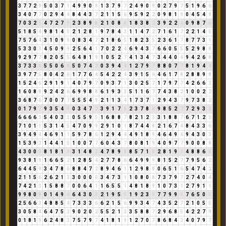
3
7
7
2
9
5
0
3
7
1
4
9
9
0
9
1
3
7
9
7
2
4
9
0
9
0
2
7
9
7
5
1
9
6
6
3
4
0
7
7
0
2
9
4
4
8
4
4
3
7
2
1
1
5
6
9
5
9
2
2
0
9
8
1
9
0
4
5
4
9
7
0
3
2
5
4
7
2
7
9
2
3
8
9
8
2
1
0
8
8
1
8
3
8
2
3
9
2
2
4
0
9
8
7
6
5
1
8
5
4
9
8
1
4
5
2
1
2
8
1
9
7
8
4
3
1
1
4
7
2
7
1
6
1
7
2
2
1
4
5
7
5
7
6
4
3
1
0
9
9
0
8
3
4
7
2
1
8
6
5
1
8
2
3
5
2
3
6
1
7
8
7
7
3
1
5
3
3
0
3
4
5
0
9
9
2
5
6
4
1
7
0
2
2
4
6
9
4
3
7
6
6
0
5
5
5
2
9
8
8
9
2
9
7
7
8
2
0
5
5
6
4
8
1
9
1
0
5
2
7
4
1
3
4
7
3
4
4
0
4
9
4
2
6
8
3
7
3
3
6
5
5
0
6
6
5
0
7
4
2
0
3
9
4
4
1
2
7
9
7
8
8
0
7
7
8
1
9
4
4
3
9
7
7
5
8
0
4
2
6
1
7
7
6
4
5
4
2
2
4
3
9
1
5
6
4
6
1
7
8
2
8
8
9
8
1
5
2
4
6
2
9
1
9
1
4
0
7
9
7
0
9
3
7
1
3
0
2
5
7
1
7
9
7
7
4
2
6
6
3
1
6
0
8
8
9
2
4
2
6
6
9
9
8
8
6
1
9
3
3
5
1
1
6
7
7
4
3
8
2
1
0
0
2
2
3
6
8
7
6
7
0
0
7
7
5
5
5
4
9
2
1
1
3
4
1
7
3
7
1
2
9
4
3
7
9
7
3
8
2
0
1
7
9
7
9
3
5
4
9
0
3
4
7
2
3
9
1
7
8
2
3
7
8
6
9
8
5
2
7
7
2
9
3
3
6
6
6
6
3
5
4
0
3
3
0
5
5
9
5
1
6
8
8
7
8
2
1
2
3
3
1
8
8
7
6
7
1
2
3
7
1
0
1
1
5
3
1
4
5
4
7
0
9
9
2
9
1
0
1
8
7
4
4
8
2
1
6
7
4
8
4
3
3
6
3
9
4
9
4
4
6
9
1
1
5
9
7
8
6
1
2
9
4
4
4
9
1
8
9
4
6
4
9
4
9
4
3
0
3
1
5
3
9
3
1
4
4
1
5
1
0
0
7
7
6
0
4
3
7
8
0
8
1
9
4
0
9
7
7
9
0
0
8
8
4
3
0
0
0
8
1
8
1
9
3
1
4
8
3
4
7
8
9
8
8
5
7
1
8
2
8
1
9
1
4
8
8
6
5
9
3
8
1
9
1
6
6
5
2
1
2
8
5
4
2
7
7
8
6
6
4
9
9
9
8
1
5
2
7
7
9
5
6
2
6
4
4
5
9
3
4
7
8
6
8
8
4
7
2
8
9
4
6
1
1
2
9
8
8
0
6
5
1
6
5
4
7
4
2
2
1
1
5
6
2
6
2
1
3
3
0
0
0
0
3
4
7
3
1
1
0
8
0
8
7
3
7
9
7
2
7
4
0
4
7
4
2
1
3
1
5
8
8
7
0
0
6
4
1
1
6
5
5
1
4
8
1
8
9
1
0
7
3
1
2
7
9
1
1
9
9
8
0
8
0
1
4
9
4
6
4
3
0
3
2
1
9
5
5
1
9
2
3
5
7
7
9
9
9
7
6
5
0
5
2
5
6
6
3
4
8
8
5
4
7
3
3
3
6
6
2
1
5
6
9
9
3
4
7
4
3
5
2
7
2
1
0
5
5
3
0
5
8
4
6
4
7
5
3
9
0
2
0
2
5
5
2
1
3
3
5
8
8
7
2
9
6
8
5
4
2
2
7
9
0
1
8
1
9
6
2
4
8
3
7
5
7
9
7
4
1
8
1
9
1
2
7
0
7
8
6
8
4
3
4
0
7
9
7