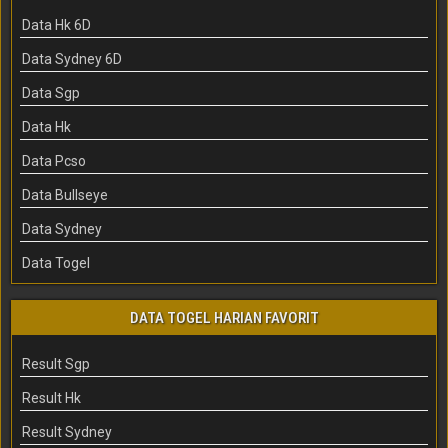
Data Hk 6D
Data Sydney 6D
Data Sgp
Data Hk
Data Pcso
Data Bullseye
Data Sydney
Data Togel
DATA TOGEL HARIAN FAVORIT
Result Sgp
Result Hk
Result Sydney