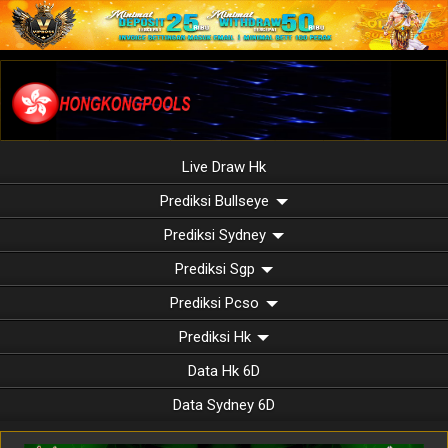
Live Draw Hk
Prediksi Bullseye
Prediksi Sydney
Prediksi Sgp
Prediksi Pcso
Prediksi Hk
Data Hk 6D
Data Sydney 6D