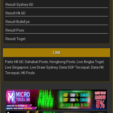
Result Sydney 6D
Result Hk 6D
Result BullsEye
Result Pcso
Result Togel
LINK
Paito HK 6D
,
Sahabat Pools
,
Hongkong Pools
,
Live Angka Togel
,
Live Singapore
,
Live Draw Sydney
,
Data SGP Tercepat
,
Data HK
Tercepat
,
HK Pools