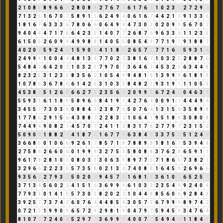
2
1
0
8
8
8
9
6
6
3
2
8
0
8
8
2
7
6
7
4
6
1
7
6
4
1
0
2
3
5
2
7
2
9
2
7
1
3
2
5
1
6
7
0
7
5
8
9
1
1
6
2
4
9
4
0
6
1
6
7
4
4
2
1
3
9
1
3
3
6
1
8
1
6
7
6
3
3
3
6
7
8
0
6
6
0
6
4
9
4
4
7
3
0
3
0
2
0
9
9
5
6
7
0
7
9
4
0
4
4
4
7
1
7
8
6
4
2
3
5
1
4
0
7
7
2
6
8
7
6
9
6
3
3
6
1
1
2
3
5
6
1
5
0
5
2
6
0
9
9
4
9
9
8
8
1
4
0
5
5
0
8
5
4
9
7
7
1
9
1
9
1
8
8
7
4
0
2
0
2
5
9
2
4
6
1
5
9
0
9
4
1
1
8
9
2
6
5
7
3
7
7
1
6
7
5
9
3
1
4
2
4
9
9
9
1
0
0
4
4
4
8
1
3
4
7
7
0
2
2
3
8
1
6
7
1
0
3
2
5
2
8
8
7
6
5
4
8
4
3
6
4
2
0
2
1
0
3
2
5
7
9
7
0
7
3
6
4
6
1
4
5
3
2
5
6
3
4
4
8
8
2
3
2
5
3
1
2
3
5
8
3
5
6
2
1
0
5
4
9
9
4
8
1
9
1
3
9
9
9
6
1
8
1
9
1
0
7
8
6
3
6
7
8
6
6
1
4
2
6
3
1
0
3
3
8
4
8
2
1
9
3
1
9
1
1
1
0
5
5
4
5
3
8
2
5
1
2
6
8
6
6
2
7
9
2
3
5
6
2
2
0
9
9
9
6
7
2
4
6
0
4
6
3
9
5
5
9
3
3
6
1
1
8
9
5
8
9
6
6
8
4
1
9
1
4
2
7
6
4
0
0
9
1
1
4
4
4
9
4
3
4
5
5
1
7
3
0
3
3
0
8
8
4
3
2
3
8
7
6
5
0
7
6
4
1
3
1
5
6
3
5
8
9
8
1
7
7
8
6
2
9
1
5
6
4
3
8
8
7
2
2
8
3
2
1
0
6
4
1
9
5
1
8
9
3
0
8
0
8
7
4
4
9
4
9
0
8
2
1
4
5
7
0
7
2
4
1
1
2
8
3
1
7
8
2
7
7
9
7
2
3
1
5
6
5
0
9
0
9
1
8
8
2
1
4
1
8
7
6
1
6
7
7
5
6
3
8
4
3
3
3
7
5
3
5
1
2
4
6
3
6
6
8
5
0
1
0
6
6
9
2
6
1
7
8
5
7
1
8
7
8
8
9
8
1
8
1
6
7
5
3
9
4
4
2
7
5
8
4
2
6
6
0
6
0
1
9
9
9
3
2
7
5
3
5
8
0
8
8
3
7
6
2
8
6
5
9
1
1
9
6
1
7
8
2
8
1
0
1
0
8
0
3
3
3
0
6
3
9
8
9
7
7
5
7
1
8
6
5
7
3
8
2
1
3
2
9
6
6
2
2
2
3
5
5
7
3
5
8
0
2
1
3
4
7
4
0
8
8
1
6
4
5
9
2
6
9
6
6
9
3
5
6
2
2
7
9
3
3
5
0
2
0
2
9
4
5
7
3
1
6
8
1
9
3
6
1
0
1
6
5
2
5
7
3
7
1
3
4
5
6
0
2
2
4
1
5
1
6
3
6
9
9
9
6
1
0
3
3
2
3
5
4
9
9
2
4
0
4
7
7
9
3
3
0
1
4
1
5
5
7
3
0
3
8
2
0
2
2
1
0
4
4
8
8
5
6
0
6
9
2
8
4
3
3
9
2
5
7
7
3
7
4
2
6
0
7
6
4
4
4
8
5
4
3
0
5
7
3
6
7
9
9
9
8
9
7
4
2
0
7
2
1
3
1
9
9
0
9
6
5
7
2
9
2
9
8
1
9
0
4
7
9
7
5
9
4
5
9
3
4
7
6
4
8
1
0
7
7
7
2
4
0
4
5
2
9
7
7
3
6
9
9
9
4
0
0
7
7
5
4
9
4
4
1
1
8
4
3