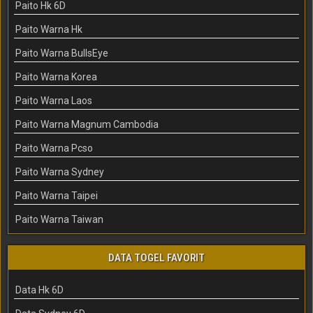
Paito Hk 6D
Paito Warna Hk
Paito Warna BullsEye
Paito Warna Korea
Paito Warna Laos
Paito Warna Magnum Cambodia
Paito Warna Pcso
Paito Warna Sydney
Paito Warna Taipei
Paito Warna Taiwan
DATA TOGEL FAVORIT
Data Hk 6D