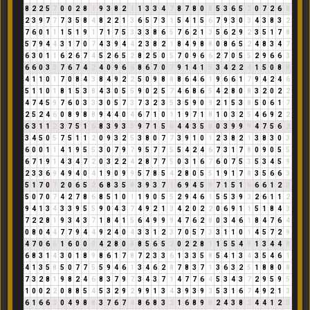
8
2
2
5
7
0
0
2
8
1
9
3
8
2
1
1
3
3
4
7
8
7
8
0
8
5
3
6
5
2
0
7
2
6
8
2
3
9
7
7
7
3
5
8
4
8
2
2
1
3
6
5
7
3
1
5
4
1
5
6
7
9
3
0
3
4
3
8
3
2
7
6
0
1
1
1
5
1
9
1
7
1
7
5
3
3
3
8
6
5
7
6
2
1
3
5
6
2
9
2
3
5
1
7
8
5
7
9
4
4
3
1
7
0
7
4
3
9
4
4
2
3
8
2
1
8
4
9
8
8
0
8
6
5
2
4
8
3
4
7
6
3
0
1
1
6
2
6
7
4
5
2
6
5
2
8
2
5
0
5
7
0
9
6
6
2
7
0
5
5
2
9
6
6
3
6
6
0
3
3
7
6
7
4
2
4
0
9
6
6
8
6
7
0
7
9
1
4
1
5
3
4
2
2
4
1
5
0
8
8
4
1
1
0
1
7
0
8
4
3
8
4
9
2
2
5
0
9
8
8
8
6
4
6
1
9
6
6
1
7
9
4
2
4
6
5
1
1
0
1
8
1
5
3
8
4
3
0
5
5
9
0
2
5
7
4
6
8
6
5
4
2
8
0
8
3
2
0
2
2
4
7
4
5
9
7
6
0
3
3
3
0
5
7
3
7
3
2
3
5
3
5
9
0
9
2
1
5
3
8
5
0
6
1
7
2
5
2
4
6
0
8
9
8
8
9
4
4
0
4
6
7
1
0
1
1
9
7
1
8
1
0
3
2
5
4
6
9
2
2
6
3
1
1
2
3
7
5
1
6
8
3
9
3
3
9
7
1
5
6
4
4
3
5
8
0
3
9
9
9
4
7
5
6
2
3
4
5
0
5
7
5
1
1
2
0
9
3
2
5
3
8
0
7
7
3
9
1
0
1
2
3
8
2
1
3
8
3
0
3
6
0
0
1
1
4
1
9
5
5
3
0
7
9
7
9
5
7
7
5
5
4
2
4
6
7
3
1
7
8
0
9
0
5
5
6
7
1
9
1
4
3
4
7
2
0
3
2
2
4
2
8
7
7
5
0
3
1
6
7
6
0
7
5
3
5
3
4
5
9
2
3
3
6
9
4
9
4
0
4
1
9
0
9
9
5
7
8
5
4
2
8
0
5
5
1
9
1
7
8
3
5
6
6
3
5
1
7
0
7
2
0
6
5
2
6
8
3
5
8
3
9
3
7
1
6
9
4
5
9
7
1
5
1
6
6
6
1
2
3
5
0
7
0
7
4
2
7
8
6
8
5
1
0
1
1
9
0
5
5
2
9
4
6
1
5
5
3
9
3
2
6
1
1
2
9
4
1
3
4
3
3
9
5
5
9
0
4
3
7
4
9
2
1
3
4
2
0
2
2
0
6
9
1
1
5
1
8
4
3
7
2
2
8
1
9
3
4
3
7
1
8
4
1
5
6
4
9
9
9
4
7
6
2
8
0
3
4
6
1
8
4
7
6
4
0
8
0
4
4
7
7
9
4
4
9
2
4
0
4
3
3
1
2
3
7
0
5
7
3
3
1
1
0
1
4
5
7
2
9
4
7
0
6
6
1
6
0
0
0
4
2
8
0
8
8
5
6
5
2
0
2
2
8
1
1
5
5
4
9
1
3
4
4
8
6
8
3
1
4
3
0
1
8
9
8
6
1
7
8
7
2
3
3
6
1
3
3
5
8
5
4
1
3
4
3
5
4
6
1
4
1
3
5
8
5
0
7
7
5
5
9
4
6
1
3
4
6
2
8
7
8
3
7
1
3
6
3
2
5
1
8
8
0
8
7
3
2
8
1
9
8
2
4
6
8
3
7
9
7
3
4
3
7
1
4
7
7
6
4
5
3
4
3
7
2
9
5
9
5
1
0
0
2
2
0
8
8
5
4
5
3
2
9
2
9
9
1
3
4
3
9
3
9
3
5
3
1
6
7
4
9
2
1
3
6
1
6
6
3
0
4
9
8
8
3
7
6
7
4
8
6
8
3
2
1
6
8
9
8
2
4
3
8
2
4
4
1
2
3