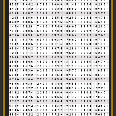
7
3
0
1
1
4
0
7
5
3
1
5
5
8
4
0
9
4
9
4
0
3
0
4
4
7
0
2
2
4
4
7
0
1
1
4
5
6
5
2
5
9
4
2
6
8
7
8
2
1
3
0
0
8
8
5
1
4
8
3
1
5
4
6
1
8
2
9
5
5
4
4
2
8
1
1
1
2
2
4
7
2
9
0
9
6
6
2
8
1
4
0
8
2
1
8
1
4
6
1
0
9
8
5
4
6
0
2
8
1
1
6
0
2
2
9
0
4
9
4
0
2
2
1
3
0
8
8
8
7
6
5
2
8
1
9
3
2
1
3
1
2
0
5
5
6
2
8
6
5
8
6
6
5
2
2
4
5
4
9
0
2
9
9
9
2
0
8
4
3
0
4
7
8
6
3
4
3
2
5
0
0
8
6
5
8
3
7
8
6
9
9
7
5
3
6
9
8
5
4
0
9
0
6
6
6
6
5
2
7
1
4
4
4
8
4
2
2
8
1
7
4
1
6
7
5
7
4
0
4
6
0
6
5
2
9
9
7
7
5
6
2
0
2
2
7
3
7
0
7
2
8
0
6
6
6
1
1
5
6
4
7
8
0
8
8
5
2
5
7
0
9
9
9
9
7
3
3
2
5
0
7
2
6
8
9
0
3
0
3
6
2
5
8
4
6
3
2
6
8
2
8
6
4
1
3
0
1
2
3
0
2
6
0
6
1
3
4
1
5
9
3
7
6
4
6
9
4
4
8
5
0
3
9
3
7
0
6
7
4
8
4
0
4
4
0
7
1
6
7
2
8
4
5
9
4
4
3
6
9
3
2
5
5
1
3
1
1
6
7
8
5
1
9
1
1
3
5
8
4
3
1
3
0
3
8
9
1
4
5
6
2
8
2
1
3
2
4
8
3
9
8
7
4
2
8
2
8
6
5
4
3
8
1
9
8
9
3
9
3
1
2
7
5
3
7
1
1
4
5
0
3
0
6
6
2
8
8
8
7
9
6
2
5
7
0
5
6
3
9
6
2
3
6
9
7
6
7
0
7
3
3
5
2
7
9
0
0
0
0
0
6
2
5
7
2
3
0
2
2
7
0
1
6
7
0
4
2
1
3
2
5
5
0
5
8
4
6
6
3
4
3
7
0
7
6
8
4
9
4
3
1
3
6
9
9
9
6
5
2
2
9
7
4
2
0
7
3
0
3
1
6
7
6
4
7
1
5
5
1
6
7
9
2
2
2
1
1
5
6
7
5
7
2
9
2
7
3
8
2
4
8
9
3
3
9
5
3
6
9
6
2
1
2
3
2
3
9
0
9
9
5
7
7
5
8
8
0
5
5
1
0
5
9
5
5
0
8
8
7
7
9
0
2
2
4
7
3
1
4
3
1
5
4
9
8
9
0
0
0
2
8
9
5
5
8
5
7
5
3
6
7
2
6
8
0
1
6
4
1
2
2
3
6
9
6
0
5
0
5
3
4
6
8
5
5
1
1
6
7
8
9
5
3
8
9
5
9
6
6
3
9
3
0
3
2
4
0
4
4
5
1
4
6
1
9
0
5
3
8
4
4
3
6
9
1
0
1
6
7
0
3
0
8
8
8
2
2
2
4
5
1
4
1
5
8
4
3
3
6
0
8
9
4
4
1
7
9
5
5
7
2
2
3
5
6
1
8
2
1
8
6
7
4
2
2
2
9
0
9
3
8
8
0
8
0
4
4
4
8
9
8
0
2
2
7
0
4
7
2
2
6
6
8
5
8
3
7
6
4
6
0
8
0
8
5
8
6
5
2
4
1
7
7
5
1
7
5
8
4
7
8
7
0
7
2
7
6
2
8
0
8
2
5
7
6
1
2
6
8
0
4
6
4
1
3
2
8
8
7
3
1
2
5
7
8
5
5
1
6
5
1
4
9
4
6
2
9
2
2
4
0
4
5
9
4
4
3
0
3
9
4
6
3
9
5
6
9
4
4
4
2
8
0
8
8
3
4
6
1
2
4
5
8
4
3
7
0
3
3
7
4
7
2
9
1
7
3
0
3
5
1
6
8
5
6
8
4
2
6
4
8
6
4
1
5
7
2
2
4
2
1
7
1
8
7
7
2
9
2
0
2
0
6
6
9
7
6
7
4
5
6
9
5
5