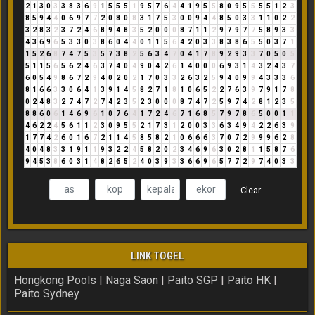
2
1
3
0
3
3
8
3
6
9
1
5
5
5
1
9
5
7
6
4
4
1
9
5
5
8
0
9
5
5
5
5
1
2
3
8
5
9
4
4
0
6
9
7
7
2
0
8
0
8
3
1
7
5
3
0
0
9
4
4
8
5
0
3
3
1
1
0
2
2
3
2
8
3
2
3
7
2
4
6
8
9
4
8
3
5
2
0
0
0
8
7
1
1
2
9
7
9
7
7
5
8
9
3
3
4
3
6
9
6
5
3
3
0
3
8
6
0
4
4
0
1
1
5
6
4
2
0
3
3
8
3
8
6
5
5
0
3
7
1
1
5
2
6
8
7
4
7
5
3
5
7
3
8
2
5
6
3
4
7
0
4
1
7
8
9
2
9
3
3
7
0
5
0
5
5
1
1
5
6
5
6
2
4
6
3
7
4
0
4
9
0
4
2
6
1
4
0
0
0
6
9
3
1
4
3
2
4
3
7
6
0
5
4
9
8
6
7
2
9
4
0
2
0
2
1
7
0
3
3
2
6
3
2
5
9
4
0
9
9
4
3
3
3
6
8
1
6
6
3
3
0
6
4
1
3
9
1
4
5
8
2
7
1
8
1
0
6
5
2
2
7
6
3
9
7
9
1
7
8
0
2
4
8
3
2
7
4
7
2
7
4
2
3
5
2
3
0
0
0
8
7
4
7
2
5
9
7
4
2
8
1
2
3
5
8
8
6
0
6
1
4
6
9
6
1
0
7
6
4
1
7
2
4
6
7
1
6
8
5
7
9
7
8
6
5
0
0
1
1
4
6
2
2
4
5
6
1
1
2
3
0
9
5
5
2
1
7
3
1
2
0
0
3
3
6
3
4
9
4
2
2
6
3
9
1
7
7
4
2
6
0
1
6
7
2
1
1
4
5
8
5
8
2
1
0
6
6
6
3
7
0
7
2
9
9
9
6
2
8
4
0
4
8
3
3
1
9
1
1
9
3
2
2
4
5
8
2
0
2
3
4
6
9
6
3
0
2
8
1
1
5
8
7
6
9
4
5
3
8
6
0
3
1
4
8
2
6
5
2
4
0
3
9
3
3
6
6
9
6
5
7
7
2
9
7
4
0
3
3
Clear
LINK TOGEL
Hongkong Pools
|
Naga Saon
|
Paito SGP
|
Paito HK
|
Paito Sydney