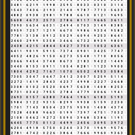
3
4
8
1
9
6
2
1
9
1
1
9
9
8
8
2
5
9
5
5
8
0
3
3
6
0
3
1
0
1
3
1
1
4
5
1
5
4
3
7
7
4
3
6
9
2
1
9
3
3
2
1
4
0
4
9
7
8
7
6
7
7
1
3
4
5
6
3
3
6
4
8
8
2
1
0
9
3
8
2
2
9
8
1
9
9
7
8
8
7
6
6
1
0
1
0
1
2
1
3
9
6
9
5
5
5
6
0
8
8
4
6
7
3
1
2
5
7
3
1
2
7
8
6
5
8
1
1
7
8
9
6
6
5
2
3
6
1
1
2
7
0
9
0
9
5
6
3
4
7
6
0
3
1
4
2
4
9
4
4
0
7
0
3
3
3
1
4
9
4
8
3
8
5
4
0
9
5
9
5
7
2
5
7
3
1
2
1
9
1
6
6
7
0
7
9
9
8
6
5
9
3
3
4
7
9
5
8
2
1
7
7
8
1
9
3
1
3
8
2
0
9
1
2
3
5
0
2
9
2
6
0
9
4
4
9
2
5
3
8
8
6
4
1
5
2
4
6
0
6
2
9
9
9
9
5
3
5
8
4
3
4
6
6
3
6
7
3
2
5
8
9
3
9
3
9
8
0
9
9
2
4
3
8
2
4
2
1
5
6
4
8
4
4
8
5
4
2
7
9
3
7
5
0
5
1
0
5
2
7
6
3
6
1
7
6
4
1
1
2
9
0
1
9
1
5
9
1
5
6
7
3
7
4
2
0
9
0
1
1
3
4
2
5
7
7
7
4
7
2
4
0
5
2
7
4
8
2
6
8
9
1
5
0
5
6
2
7
3
1
5
5
4
8
3
1
7
1
0
1
8
0
5
6
2
3
0
6
6
3
9
4
5
4
9
3
7
4
8
3
8
6
7
3
1
2
1
8
3
2
9
4
2
2
4
1
4
4
9
4
3
4
4
0
4
8
1
5
3
8
0
9
1
1
2
1
0
5
4
9
8
2
8
1
9
1
1
2
3
5
9
9
0
0
0
1
8
0
4
4
4
2
9
2
2
7
1
6
7
4
1
0
7
0
7
6
5
0
2
2
4
9
5
3
8
0
5
8
4
3
7
3
0
5
5
3
0
4
7
2
0
6
4
7
2
3
4
1
2
3
3
0
0
7
7
5
2
5
9
5
5
1
1
4
5
2
2
7
2
9
1
4
1
9
1
2
8
4
3
7
4
2
3
7
1
4
9
9
8
8
2
2
2
7
9
2
6
6
8
5
3
3
0
8
8
0
1
0
2
2
0
5
2
0
2
0
6
9
7
7
5
6
3
8
2
1
4
0
8
8
8
2
5
3
8
8
7
3
1
4
0
3
4
2
6
7
9
5
5
1
2
7
8
4
3
4
7
7
9
7
0
0
6
6
3
1
9
4
1
5
2
6
9
3
3
0
1
5
7
3
6
3
8
0
8
7
4
6
4
1
1
9
6
1
7
6
1
8
3
2
5
1
9
3
3
5
9
8
4
3
3
1
2
2
4
9
3
1
5
6
8
2
9
9
9
9
9
3
8
2
5
1
5
9
5
2
2
3
0
3
1
7
0
1
1
7
1
4
3
7
8
5
0
4
4
2
3
7
5
3
9
5
9
0
9
1
4
0
8
8
4
3
7
4
2
7
5
2
8
1
4
0
8
8
7
9
6
6
3
9
0
1
9
9
9
7
3
9
7
7
4
7
5
1
6
7
0
3
2
5
2
1
0
8
8
0
4
6
2
8
9
2
7
2
9
5
0
9
0
9
3
9
6
8
5
5
3
8
6
5
1
1
9
1
1
6
4
4
5
9
7
7
7
5
3
0
1
1
2
3
4
4
9
9
9
2
4
5
6
2
3
0
9
5
5
3
9
7
2
9
6
2
0
4
4
4
9
1
8
9
5
7
5
0
5
0
2
4
0
4
3
3
7
0
7
1
9
6
9
6
9
5
7
6
4
2
7
8
1
9
4
7
4
2
6
0
2
2
6
8
3
8
6
4
1
7
6
6
6
3
9
9
6
0
6
9
3
6
3
9