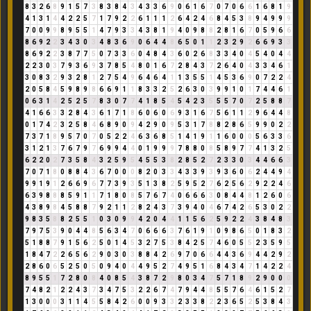
8
3
2
6
8
9
1
5
7
3
8
3
8
4
3
4
3
3
6
9
0
6
1
6
7
0
7
0
6
6
1
6
8
1
9
4
1
3
1
4
4
2
2
5
7
1
7
9
2
2
6
1
1
1
2
6
4
2
4
6
8
4
5
3
8
9
4
9
9
9
7
0
0
9
9
8
9
5
5
1
4
7
9
3
3
4
3
8
1
9
4
0
9
8
8
2
8
1
6
7
0
5
9
6
6
8
6
9
2
2
3
4
3
0
3
4
8
3
6
9
0
6
4
4
8
6
5
0
1
1
2
3
2
9
2
6
6
9
3
3
8
6
9
2
2
3
8
7
7
5
0
7
3
3
6
0
4
8
4
3
6
0
2
6
8
3
3
4
0
4
5
4
0
4
4
2
2
3
0
3
7
9
3
6
9
3
7
8
5
4
8
0
1
6
7
2
8
4
3
7
2
6
4
0
4
3
3
4
6
1
3
0
8
3
2
9
3
2
8
1
2
7
5
4
9
6
4
6
4
1
1
3
5
5
1
4
5
3
6
9
0
7
2
2
4
2
0
5
8
4
5
9
8
9
8
6
6
9
1
1
8
3
3
2
5
2
6
3
0
3
9
9
1
0
1
7
4
4
6
1
0
6
3
1
4
2
5
2
5
7
8
3
0
7
7
4
1
8
5
4
5
4
2
3
5
5
5
7
0
7
2
5
8
8
7
4
1
6
6
3
3
2
8
4
3
6
1
7
1
8
6
0
6
0
6
9
3
1
6
7
5
6
1
1
2
9
6
4
4
8
0
1
7
4
2
3
2
5
8
4
6
8
9
0
9
4
2
9
0
9
5
3
1
7
8
8
2
8
6
5
9
9
0
2
2
7
3
7
1
8
9
5
7
0
7
0
5
2
2
4
6
3
6
8
5
1
4
1
9
1
1
6
0
0
0
5
6
3
3
6
3
1
2
1
3
7
6
7
9
7
6
9
9
4
4
0
1
9
9
9
7
8
8
0
8
5
8
9
7
7
4
1
3
2
5
6
2
2
0
2
7
3
5
8
4
3
2
5
9
5
4
5
5
3
8
2
8
5
2
7
2
3
3
0
3
4
4
6
6
3
7
0
7
1
8
0
8
8
4
3
6
7
0
0
0
8
2
0
3
3
4
3
3
9
3
9
3
6
0
6
2
4
4
9
4
9
9
1
9
1
2
6
6
9
6
7
7
3
9
3
5
1
3
8
2
5
9
5
2
7
6
2
5
6
2
9
2
2
4
6
6
3
9
8
8
8
5
9
1
1
7
1
8
0
8
5
7
6
7
4
0
6
6
6
3
0
8
4
4
8
1
2
6
0
6
4
3
8
9
8
4
5
8
8
7
9
2
1
1
2
8
2
4
3
7
3
9
4
0
4
6
7
4
2
6
5
3
0
2
2
9
8
3
5
8
8
2
5
5
1
0
3
0
9
9
4
2
0
4
4
1
1
5
6
2
5
9
2
2
4
3
8
4
8
3
7
9
7
5
3
9
0
4
4
8
5
6
3
4
7
0
6
6
6
3
7
6
1
9
1
0
9
8
6
5
0
1
8
3
2
5
1
8
8
7
9
1
5
6
2
5
0
1
4
5
3
2
7
5
3
8
4
2
5
7
4
6
0
5
5
2
3
5
9
5
1
8
4
7
2
2
6
5
6
2
9
0
3
0
3
8
8
4
2
6
9
7
0
6
6
4
4
3
6
9
4
4
2
9
2
2
8
6
0
6
5
2
5
0
5
0
9
4
0
4
4
9
5
2
7
4
9
5
1
6
8
4
3
4
7
1
4
2
2
4
8
9
5
5
1
7
2
8
0
8
4
0
8
5
4
3
8
7
2
9
8
0
3
4
7
5
7
1
8
9
2
9
0
0
0
7
4
8
2
1
2
2
4
3
7
3
4
7
5
3
2
2
6
7
4
7
9
4
4
8
5
5
7
6
4
6
1
5
2
7
1
3
0
0
0
3
1
1
4
5
5
8
4
2
6
0
0
9
3
3
2
3
3
8
2
2
3
6
5
2
5
3
8
4
3