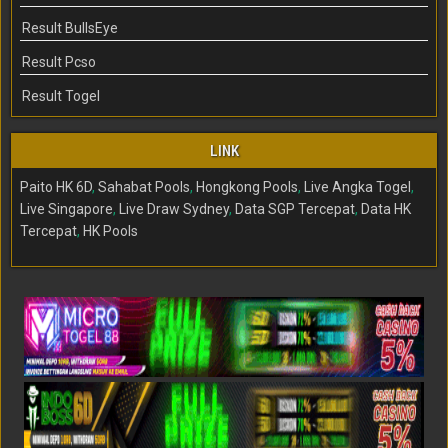
Result BullsEye
Result Pcso
Result Togel
LINK
Paito HK 6D
,
Sahabat Pools
,
Hongkong Pools
,
Live Angka Togel
,
Live Singapore
,
Live Draw Sydney
,
Data SGP Tercepat
,
Data HK
Tercepat
,
HK Pools