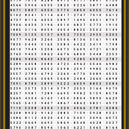
3
7
7
9
7
7
0
1
0
1
6
2
8
4
3
8
9
1
3
4
4
1
7
7
5
5
8
0
1
1
5
7
3
0
3
4
5
6
6
3
5
9
0
6
6
6
5
3
5
8
2
8
2
0
2
0
2
2
6
8
3
8
7
7
5
6
4
8
8
7
8
0
7
1
8
5
8
0
7
7
6
3
5
0
5
3
7
7
0
7
4
8
5
0
5
6
0
5
5
1
7
6
1
4
5
5
1
0
2
2
8
3
4
1
5
5
1
1
4
5
6
4
1
7
8
2
7
4
7
2
7
0
1
0
1
5
6
1
2
3
4
7
3
7
1
8
1
1
6
7
6
0
5
0
5
5
8
9
7
7
1
4
9
5
5
4
0
5
1
6
8
7
0
7
7
3
9
0
6
6
6
4
3
0
3
3
1
9
6
6
4
0
1
0
1
6
8
3
7
1
5
7
7
3
1
1
9
1
0
1
1
8
8
5
4
3
1
1
6
7
8
0
5
9
5
4
0
5
4
9
8
8
3
5
8
3
5
0
2
2
5
1
4
9
4
7
0
0
9
9
3
1
3
5
8
5
1
3
7
1
6
9
5
2
7
7
3
5
3
8
2
9
3
5
8
0
2
0
3
3
9
0
7
7
5
9
6
2
8
1
3
2
6
0
6
2
5
0
6
6
8
1
3
6
9
3
1
6
1
7
9
1
4
8
3
7
8
3
5
8
5
4
4
0
4
5
1
6
5
2
3
0
8
4
3
6
4
2
2
4
3
4
1
9
1
1
7
9
8
8
4
0
1
0
1
7
9
4
9
4
5
2
0
8
8
6
0
7
3
1
5
6
0
9
9
4
7
2
1
3
6
1
8
3
2
3
7
6
3
9
9
4
0
3
3
3
8
6
2
8
4
6
7
6
4
6
8
0
0
0
3
4
4
8
3
2
3
5
3
8
3
0
8
6
5
9
4
0
6
6
8
6
4
3
7
4
3
0
2
2
9
2
8
5
4
6
9
0
3
3
2
7
8
7
6
5
2
8
9
8
6
4
5
8
4
3
0
8
0
8
4
7
2
3
5
4
9
6
2
8
5
5
4
0
4
6
9
8
2
1
5
2
9
9
9
6
5
0
5
5
8
5
5
2
7
5
3
9
8
8
2
5
9
7
7
9
9
8
5
4
5
7
6
6
3
3
5
5
7
3
2
7
8
0
8
6
7
9
2
2
2
2
6
0
6
6
7
7
0
7
5
0
8
9
8
4
5
3
5
8
3
9
3
0
3
6
3
0
6
6
0
0
6
9
6
5
6
6
8
5
2
4
8
4
3
2
6
6
0
6
6
8
9
8
8
7
0
9
1
1
8
7
8
0
8
3
8
9
9
9
9
3
2
2
4
6
0
5
9
5
8
8
5
3
8
3
0
8
4
3
5
2
3
9
3
3
5
7
3
1
3
3
1
4
5
5
7
9
7
7
2
5
5
3
8
3
1
6
4
1
9
0
7
0
7
8
2
5
7
3
9
9
8
1
9
7
2
8
9
8
6
6
9
5
5
9
9
8
2
1
5
1
5
9
5
8
5
7
8
6
5
6
6
9
6
4
3
0
4
4
6
1
6
3
9
1
4
5
0
5
0
8
0
4
4
9
8
9
0
9
6
6
2
0
2
1
5
6
5
2
5
4
1
3
4
9
4
0
7
7
4
8
6
7
4
4
8
6
2
8
0
8
3
1
4
4
9
7
3
1
7
1
1
0
1
5
3
0
8
8
4
3
0
4
4
1
2
2
0
2
4
0
6
6
3
3
7
8
1
9
4
3
8
6
5
0
2
0
8
8
8
9
2
2
4
9
1
4
2
6
2
8
8
3
2
7
1
5
9
5
5
9
2
8
1
9
3
2
1
3
1
0
8
6
5
8
1
1
2
3
4
0
2
0
2
4
4
1
6
7
5
4
0
1
1
3
0
9
6
6
6
0
7
3
1
5
3
2
2
4
0
6
6
9
6
6
6
9
3
3
5
8
6
9
6
8
5
4
8
3
4
0
2
8
1
3
0
3
7
1
5
7
9
0
9
3
0
8
7
6
8
5
9
6
6
1
0
6
3
9
6
2
2
1
3
5
4
6
5
2
8
1
6
4
1