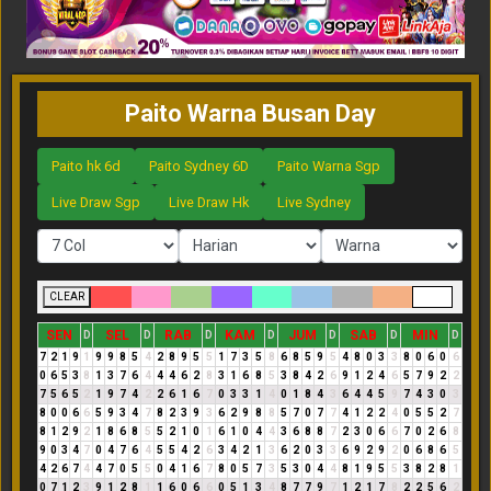
Paito Warna Busan Day
Paito hk 6d
Paito Sydney 6D
Paito Warna Sgp
Live Draw Sgp
Live Draw Hk
Live Sydney
CLEAR
SEN
SEL
RAB
KAM
JUM
SAB
MIN
D
D
D
D
D
D
D
7
2
1
9
1
9
9
8
5
4
2
8
9
5
5
1
7
3
5
8
6
8
5
9
5
4
8
0
3
3
8
0
6
0
6
0
6
5
3
8
1
3
7
6
4
4
4
6
2
8
3
1
6
8
5
3
8
4
2
6
9
1
2
4
6
5
7
9
2
2
7
5
6
5
2
1
9
7
4
2
2
6
1
6
7
0
3
3
1
4
0
1
8
4
3
6
4
4
5
9
7
4
3
0
3
8
0
0
6
6
5
9
3
4
7
8
2
3
9
3
6
2
9
8
8
5
7
0
7
7
4
1
2
2
4
0
5
5
2
7
8
1
2
9
2
1
8
6
8
5
5
2
1
0
1
6
1
0
4
4
3
6
8
8
7
2
3
0
6
6
7
0
2
6
8
9
0
3
4
7
0
4
7
6
4
5
5
4
2
6
3
4
2
1
3
6
2
0
3
3
6
9
2
9
2
0
6
8
6
5
4
2
6
7
4
4
7
0
5
5
0
4
1
6
7
8
0
5
7
3
5
3
0
4
4
8
1
9
5
5
3
8
2
8
1
0
7
1
2
3
9
1
2
8
1
1
6
0
6
6
0
5
1
3
4
8
7
7
9
7
1
2
1
7
8
2
2
5
6
2