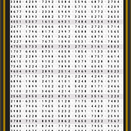
3
3
8
0
8
4
2
0
9
9
7
2
9
2
2
5
0
8
4
3
5
5
9
6
6
6
8
7
2
9
2
7
0
4
4
3
6
6
3
9
4
8
8
5
4
6
0
1
4
5
4
7
0
8
8
5
7
1
0
1
1
0
3
1
4
4
2
0
9
9
8
6
7
7
5
9
0
6
2
8
2
3
3
8
2
5
9
4
9
4
7
6
5
0
5
5
7
7
2
9
9
6
3
0
3
5
9
5
2
7
8
3
9
3
3
4
8
8
2
1
5
7
7
9
7
3
2
9
9
9
0
2
7
5
3
2
6
5
0
5
4
0
5
1
6
5
3
0
7
7
1
6
1
0
1
6
9
3
1
4
7
4
8
4
3
8
1
3
4
7
9
0
8
0
8
2
4
7
7
5
7
6
0
8
8
0
6
6
6
3
4
5
9
0
9
7
4
2
4
6
2
7
2
3
5
5
7
1
4
5
4
0
9
1
1
1
7
9
6
6
8
1
7
4
2
2
9
9
7
7
6
5
8
8
7
6
3
4
6
1
1
5
6
5
2
8
4
0
8
8
9
5
4
9
4
7
4
8
1
9
3
6
6
2
8
4
4
0
6
6
6
8
7
4
2
1
9
6
0
6
9
2
2
7
9
8
9
0
9
9
7
6
7
5
3
1
0
9
0
9
0
5
3
1
4
4
7
0
6
6
7
8
6
0
6
4
7
5
0
5
5
7
3
3
6
0
8
5
0
5
7
3
9
3
3
2
7
7
9
7
3
1
6
1
7
4
5
0
3
3
1
7
0
7
7
6
4
4
5
9
8
7
3
1
4
4
0
5
8
4
1
8
5
4
9
1
1
3
3
6
0
0
8
1
9
2
8
1
2
3
2
2
8
9
8
3
9
9
8
8
9
6
5
9
5
1
4
3
1
4
8
7
5
7
3
6
6
1
4
5
4
6
1
5
6
0
1
3
2
5
9
1
0
2
2
6
0
5
0
5
8
3
7
9
7
2
5
2
8
1
8
1
9
0
9
7
3
4
3
7
9
2
2
4
6
3
2
9
1
1
7
8
9
8
8
5
1
1
8
9
6
0
4
5
9
7
5
0
0
0
9
6
0
4
4
0
9
4
7
2
2
8
9
5
5
2
5
1
4
5
4
9
6
9
6
4
5
3
9
3
8
0
2
3
5
3
7
7
6
4
1
1
1
8
9
2
7
3
9
3
0
0
2
6
8
2
2
4
8
3
4
2
4
9
4
2
6
0
0
0
6
8
9
6
6
1
9
4
8
3
2
4
1
3
4
4
1
0
1
1
8
2
4
8
3
4
3
7
6
4
6
7
0
1
1
3
0
1
0
1
1
8
9
9
9
1
0
0
2
2
6
2
1
6
7
5
4
0
2
2
8
1
7
1
8
2
4
6
6
3
1
1
0
0
0
2
1
3
0
3
3
4
6
9
6
4
2
1
4
5
2
7
3
8
2
3
8
4
0
4
6
3
5
2
7
2
5
6
5
2
2
9
5
0
5
4
0
2
3
5
8
7
0
1
1
1
0
3
4
7
3
5
1
6
7
1
2
2
0
2
2
1
8
0
8
6
3
3
5
8
1
9
2
9
2
5
1
2
8
1
7
1
7
5
3
8
3
1
0
1
7
4
8
3
2
8
7
8
5
4
7
9
0
6
6
7
4
5
5
1
5
4
3
2
5
0
5
0
6
6
4
4
2
0
2
9
2
0
5
5
5
9
8
3
2
0
6
3
0
3
3
1
6
9
6
5
2
3
2
5
2
5
9
1
1
1
1
8
0
8
3
7
5
1
6
6
5
2
3
5
4
2
2
8
1
6
0
6
2
8
5
8
3
8
2
9
2
4
5
9
7
3
8
7
6
2
5
9
0
9
0
7
8
8
7
7
1
7
6
4
8
0
9
8
8
3
8
6
2
8
9
6
5
0
5
0
2
3
2
5
7
5
6
7
4
5
8
0
8
8
1
0
9
7
7
8
7
4
9
4
7
1
7
2
9
9
6
6
3
9
7
9
5
5
1
9
1
6
3
9