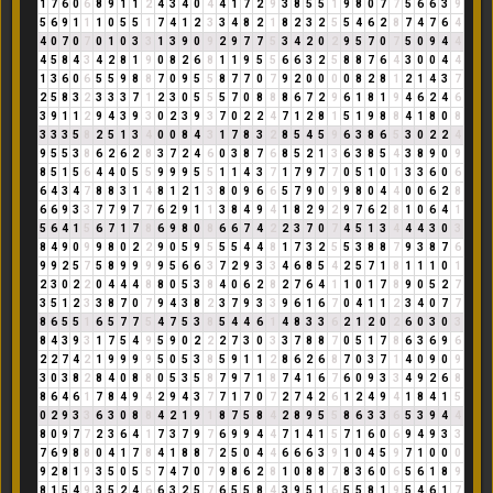
1
7
6
0
6
8
9
1
1
2
4
3
4
0
4
4
1
7
2
9
3
8
5
5
1
9
8
0
7
7
5
6
6
3
9
5
6
9
1
1
1
0
5
5
1
7
4
1
2
3
3
4
8
2
1
8
2
3
2
5
5
4
6
2
8
7
4
7
6
4
4
0
7
0
7
0
1
0
3
3
1
3
9
0
9
2
9
7
7
5
3
4
2
0
2
9
5
7
0
7
5
0
9
4
4
4
5
8
4
3
4
2
8
1
9
0
8
2
6
8
1
1
9
5
5
6
6
3
2
5
8
8
7
6
4
3
0
0
4
4
1
3
6
0
6
5
5
9
8
8
7
0
9
5
5
8
7
7
0
7
9
2
0
0
0
0
8
2
8
1
2
1
4
3
7
2
5
8
3
2
3
3
3
7
1
2
3
0
5
5
5
7
0
8
8
8
6
7
2
9
6
1
8
1
9
4
6
2
4
6
3
9
1
1
2
9
4
3
9
3
0
2
3
9
3
7
0
2
2
4
7
1
2
8
1
5
1
9
8
8
4
1
8
0
8
3
3
3
5
8
2
5
1
3
4
0
0
8
4
3
1
7
8
3
2
8
5
4
5
9
6
3
8
6
5
3
0
2
2
4
9
5
5
3
8
6
2
6
2
8
3
7
2
4
6
0
3
8
7
6
8
5
2
1
3
6
3
8
5
4
3
8
9
0
9
8
5
1
5
6
4
4
0
5
5
9
9
9
5
5
1
1
4
3
7
1
7
9
7
7
0
5
1
0
1
3
3
6
0
6
6
4
3
4
7
8
8
3
1
4
8
1
2
1
3
8
0
9
6
6
5
7
9
0
9
9
8
0
4
4
0
0
6
2
8
6
6
9
3
3
7
7
9
7
7
6
2
9
1
1
3
8
4
9
4
1
8
2
9
2
9
7
6
2
8
1
0
6
4
1
5
6
4
1
5
6
7
1
7
8
6
9
8
0
8
6
6
7
4
2
2
3
7
0
7
4
5
1
3
4
4
4
3
0
3
8
4
9
0
9
9
8
0
2
2
9
0
5
9
5
5
5
4
4
8
1
7
3
2
5
5
3
8
8
7
9
3
8
7
6
9
9
2
5
7
5
8
9
9
9
9
5
6
6
3
7
2
9
3
3
4
6
8
5
4
2
5
7
1
8
1
1
1
0
1
2
3
0
2
2
0
4
4
4
8
8
0
5
3
8
4
0
6
2
8
2
7
6
4
1
1
0
1
7
8
9
0
5
2
7
3
5
1
2
3
3
8
7
0
7
9
4
3
8
2
3
7
9
3
3
9
6
1
6
7
0
4
1
1
2
3
4
0
7
7
8
6
5
5
1
6
5
7
7
5
4
7
5
3
8
5
4
4
6
1
4
8
3
3
6
2
1
2
0
2
6
0
3
0
3
8
4
3
9
3
1
7
5
4
9
5
9
0
2
2
2
7
3
0
3
3
7
8
8
7
0
5
1
7
8
6
3
6
9
6
2
2
7
4
2
1
9
9
9
9
5
0
5
3
8
5
9
1
1
2
8
6
2
6
8
7
0
3
7
1
4
0
9
0
9
3
0
3
8
2
8
4
0
8
8
0
5
3
5
8
7
9
7
1
8
7
4
1
6
7
6
0
9
3
3
4
9
2
6
8
8
6
4
6
1
7
8
4
9
4
2
9
4
3
7
7
1
7
0
7
2
7
4
2
6
1
2
4
9
4
1
8
4
1
5
0
2
9
3
3
6
3
0
8
8
4
2
1
9
1
8
7
5
8
4
2
8
9
5
5
8
6
3
3
6
5
3
9
4
4
8
0
9
7
7
2
3
6
4
1
7
3
7
9
7
6
9
9
4
4
7
1
4
1
5
7
1
6
0
6
9
4
9
3
3
7
6
9
8
8
0
4
1
7
8
4
1
8
8
7
2
5
0
4
4
6
6
6
3
9
1
0
4
5
9
7
1
0
0
0
9
2
8
1
9
3
5
0
5
5
7
4
7
0
7
9
8
6
2
8
1
0
8
8
7
8
3
6
0
6
5
6
1
8
9
8
1
5
4
9
3
5
2
4
6
6
3
2
5
7
6
5
5
8
4
3
9
5
1
6
5
5
8
1
9
5
4
6
1
7