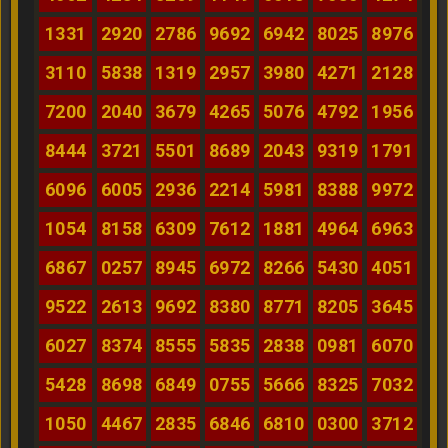
1331
2920
2786
9692
6942
8025
8976
3110
5838
1319
2957
3980
4271
2128
7200
2040
3679
4265
5076
4792
1956
8444
3721
5501
8689
2043
9319
1791
6096
6005
2936
2214
5981
8388
9972
1054
8158
6309
7612
1881
4964
6963
6867
0257
8945
6972
8266
5430
4051
9522
2613
9692
8380
8771
8205
3645
6027
8374
8555
5835
2838
0981
6070
5428
8698
6849
0755
5666
8325
7032
1050
4467
2835
6846
6810
0300
3712