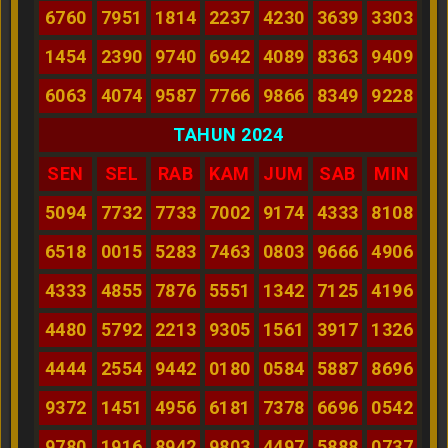
6760
7951
1814
2237
4230
3639
3303
1454
2390
9740
6942
4089
8363
9409
6063
4074
9587
7766
9866
8349
9228
TAHUN 2024
SEN
SEL
RAB
KAM
JUM
SAB
MIN
5094
7732
7733
7002
9174
4333
8108
6518
0015
5283
7463
0803
9666
4906
4333
4855
7876
5551
1342
7125
4196
4480
5792
2213
9305
1561
3917
1326
4444
2554
9442
0180
0584
5887
8696
9372
1451
4956
6181
7378
6696
0542
9780
1916
8942
9803
4497
5888
0737