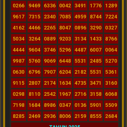
0266
9469
6336
0042
3491
1776
1289
9617
7315
2340
7085
4959
8744
7224
4162
4466
2265
8047
0896
3290
0327
5034
3264
0889
9203
3134
1433
8766
4444
9604
3746
5296
4487
6007
0064
9987
5760
9069
6448
5531
2485
5270
0630
6796
7907
6204
2182
5531
5361
9115
2807
2174
1634
4735
3471
3160
0298
8110
2542
1967
2716
3158
6068
7198
1684
8986
0347
0136
5901
5509
8285
2469
2936
8006
2159
8555
2684