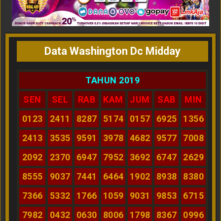
Data Washington Dc Midday
TAHUN 2019
SEN
SEL
RAB
KAM
JUM
SAB
MIN
0123
2411
8287
5174
0157
6925
1356
2413
3535
9591
3978
4682
9577
7008
2092
2370
6947
7952
3692
6747
2629
8555
9037
7441
6464
1902
8938
8380
7366
5332
1766
1059
9031
9853
6715
7982
0432
0630
8006
1798
8367
0996