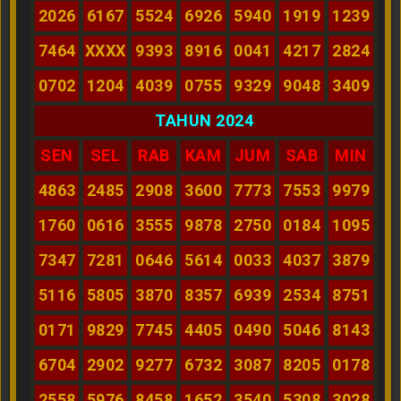
2026
6167
5524
6926
5940
1919
1239
7464
XXXX
9393
8916
0041
4217
2824
0702
1204
4039
0755
9329
9048
3409
TAHUN 2024
SEN
SEL
RAB
KAM
JUM
SAB
MIN
4863
2485
2908
3600
7773
7553
9979
1760
0616
3555
9878
2750
0184
1095
7347
7281
0646
5614
0033
4037
3879
5116
5805
3870
8357
6939
2534
8751
0171
9829
7745
4405
0490
5046
8143
6704
2902
9277
6732
3087
8205
0178
2558
5976
8458
1652
3540
5308
3028