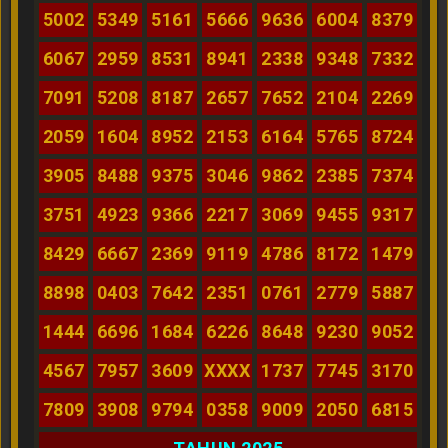
5002
5349
5161
5666
9636
6004
8379
6067
2959
8531
8941
2338
9348
7332
7091
5208
8187
2657
7652
2104
2269
2059
1604
8952
2153
6164
5765
8724
3905
8488
9375
3046
9862
2385
7374
3751
4923
9366
2217
3069
9455
9317
8429
6667
2369
9119
4786
8172
1479
8898
0403
7642
2351
0761
2779
5887
1444
6696
1684
6226
8648
9230
9052
4567
7957
3609
XXXX
1737
7745
3170
7809
3908
9794
0358
9009
2050
6815