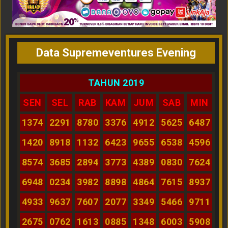
Data Supremeventures Evening
TAHUN 2019
SEN
SEL
RAB
KAM
JUM
SAB
MIN
1374
2291
8780
3376
4912
5625
6487
1420
8918
1132
6423
9655
6538
4596
8574
3685
2894
3773
4389
0830
7624
6948
0234
3982
8898
4864
7615
8937
4933
9637
7607
2077
3349
5466
9711
2675
0762
1613
0885
1348
6003
5908