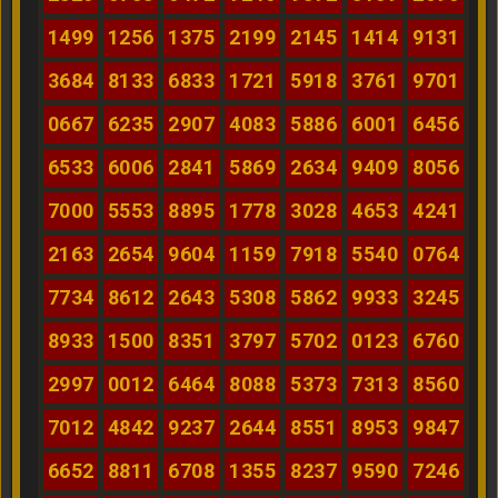
1499
1256
1375
2199
2145
1414
9131
3684
8133
6833
1721
5918
3761
9701
0667
6235
2907
4083
5886
6001
6456
6533
6006
2841
5869
2634
9409
8056
7000
5553
8895
1778
3028
4653
4241
2163
2654
9604
1159
7918
5540
0764
7734
8612
2643
5308
5862
9933
3245
8933
1500
8351
3797
5702
0123
6760
2997
0012
6464
8088
5373
7313
8560
7012
4842
9237
2644
8551
8953
9847
6652
8811
6708
1355
8237
9590
7246