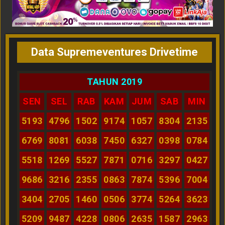
Data Supremeventures Drivetime
TAHUN 2019
SEN
SEL
RAB
KAM
JUM
SAB
MIN
5193
4796
1502
9174
1057
8304
2135
6769
8081
6038
7450
6327
0398
0784
5518
1269
5527
7871
0716
3297
0427
9686
3216
2355
0863
7874
5396
7004
3404
2705
1460
0506
3774
5264
3623
5209
9487
4228
0806
2635
1587
2963