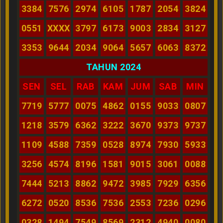
3384
7576
2974
6105
1787
2054
3824
0551
XXXX
3797
6173
9003
2834
3127
3353
9644
2034
9064
5657
6063
8372
TAHUN 2024
SEN
SEL
RAB
KAM
JUM
SAB
MIN
7719
5777
0075
4862
0155
9033
0807
1218
3579
6362
3222
3670
9373
9737
1109
4588
7359
0528
8974
7930
5933
3256
4574
8196
1581
9015
3061
0088
7444
5213
8862
9472
3985
7929
6356
6272
0520
8536
7536
2553
7236
0296
0328
1494
7549
8569
2312
4940
0080