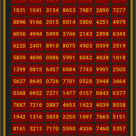
1831
1041
3134
8653
7687
2890
7277
8896
9166
2015
0014
5800
4251
4979
6056
4994
5999
3746
2143
2898
6349
6220
2401
8910
8075
4903
0599
3519
5859
4696
0086
5991
6042
4638
1618
1399
0815
6457
0684
7743
9901
2500
5627
8645
0726
7701
0528
3948
3664
0368
6952
7271
1477
0157
0845
0377
7887
7216
3887
4653
1623
4039
8038
1942
1316
3839
2250
1697
7663
5151
8161
3213
7170
5590
4336
7460
5357