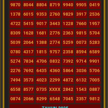
9870
8044
8804
8719
9940
9905
0419
1378
6015
9353
2760
9829
3917
2536
4722
5415
9017
3443
1228
7660
1957
8309
1628
1681
2776
2363
9815
5704
5039
2064
1388
2774
5259
0073
5283
0780
4317
1815
9757
2358
8594
6589
5274
7834
4706
0832
7392
9714
9901
2276
7692
6435
4360
5864
3036
5706
7494
3573
4023
2299
4872
6132
7005
6558
8577
0735
XXXX
2842
1543
0887
0874
2066
8299
6548
7045
2357
9812