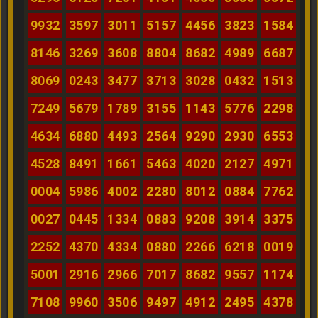
9932
3597
3011
5157
4456
3823
1584
8146
3269
3608
8804
8682
4989
6687
8069
0243
3477
3713
3028
0432
1513
7249
5679
1789
3155
1143
5776
2298
4634
6880
4493
2564
9290
2930
6553
4528
8491
1661
5463
4020
2127
4971
0004
5986
4002
2280
8012
0884
7762
0027
0445
1334
0883
9208
3914
3375
2252
4370
4334
0880
2266
6218
0019
5001
2916
2966
7017
8682
9557
1174
7108
9960
3506
9497
4912
2495
4378