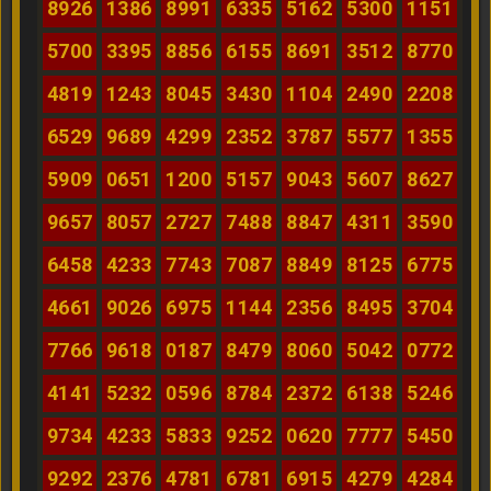
8926
1386
8991
6335
5162
5300
1151
5700
3395
8856
6155
8691
3512
8770
4819
1243
8045
3430
1104
2490
2208
6529
9689
4299
2352
3787
5577
1355
5909
0651
1200
5157
9043
5607
8627
9657
8057
2727
7488
8847
4311
3590
6458
4233
7743
7087
8849
8125
6775
4661
9026
6975
1144
2356
8495
3704
7766
9618
0187
8479
8060
5042
0772
4141
5232
0596
8784
2372
6138
5246
9734
4233
5833
9252
0620
7777
5450
9292
2376
4781
6781
6915
4279
4284