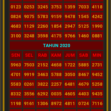
0123
0253
3245
3753
1359
7033
4118
0824
9075
5783
9159
9478
1545
4242
4683
1129
2260
1854
2947
5125
1990
3100
3248
3598
4175
9766
1460
0881
TAHUN 2020
SEN
SEL
RAB
KAM
JUM
SAB
MIN
5963
7503
2152
4658
1722
5885
2731
4701
9919
3463
5788
3050
8467
9452
5583
0261
3822
2257
6481
4679
5258
8332
3556
6292
0035
4605
4403
9435
1198
9161
1306
8972
4811
0724
7116