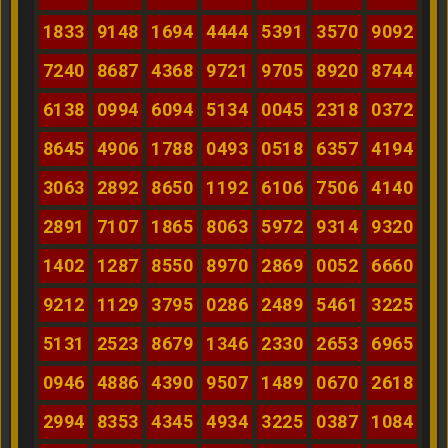
1833
9148
1694
4444
5391
3570
9092
7240
8687
4368
9721
9705
8920
8744
6138
0994
6094
5134
0045
2318
0372
8645
4906
1788
0493
0518
6357
4194
3063
2892
8650
1192
6106
7506
4140
2891
7107
1865
8063
5972
9314
9320
1402
1287
8550
8970
2869
0052
6660
9212
1129
3795
0286
2489
5461
3225
5131
2523
8679
1346
2330
2653
6965
0946
4886
4390
9507
1489
0670
2618
2994
8353
4345
4934
3225
0387
1084