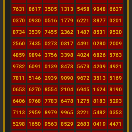
7631
8617
3505
1313
5458
9048
6637
0370
0930
0516
1779
6221
3877
0201
8734
3539
7455
2362
1487
8531
9520
2560
7435
0273
0817
4491
0280
2009
4859
9894
3756
3398
4024
6826
5763
9782
6091
0139
8473
5673
4209
4921
7811
5146
2939
9090
9672
3513
5169
0653
6270
8554
2104
6945
1624
8190
6406
9768
7783
6478
1275
8183
5293
7113
2959
8979
9965
3221
5482
0353
5298
1650
9563
8529
2683
0419
4471