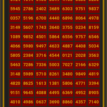
5945
2786
2402
3689
6303
9751
9837
0357
5196
6700
4440
6896
8064
4978
3149
5607
1743
3640
3755
0234
8159
1089
9852
4501
5864
6556
9757
6546
4066
5980
9497
4633
4887
4408
5034
5805
2384
3716
4544
0121
2028
3563
5463
7286
7336
5003
7027
2166
6329
3148
5989
5710
8261
3480
9849
4819
4820
8625
1613
1381
5806
4771
3394
9151
9645
4088
4495
6369
4952
8905
4010
4986
0637
3690
8860
4357
7140