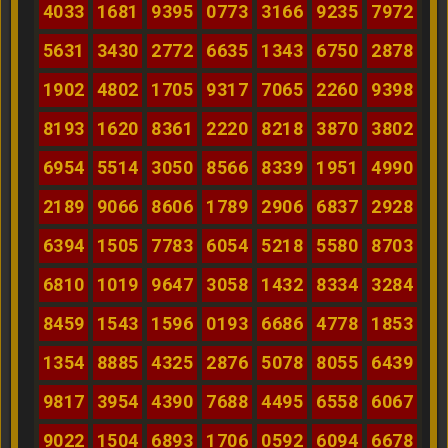
4033
1681
9395
0773
3166
9235
7972
5631
3430
2772
6635
1343
6750
2878
1902
4802
1705
9317
7065
2260
9398
8193
1620
8361
2220
8218
3870
3802
6954
5514
3050
8566
8339
1951
4990
2189
9066
8606
1789
2906
6837
2928
6394
1505
7783
6054
5218
5580
8703
6810
1019
9647
3058
1432
8334
3284
8459
1543
1596
0193
6686
4778
1853
1354
8885
4325
2876
5078
8055
6439
9817
3954
4390
7688
4495
6558
6067
9022
1504
6893
1706
0592
6094
6678