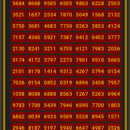
5684
8668
9585
6505
9863
6228
2503
3521
1657
2534
7870
5049
1568
2132
5750
3681
4683
7730
0263
3853
4124
7157
4360
5921
7387
0412
0452
3777
2130
8241
3211
6755
6121
7983
2036
5174
4172
3797
2273
7901
9510
5665
2101
8178
1414
9312
4267
5794
0154
7026
0154
0852
0319
6896
3458
7957
1058
8088
6888
8563
1267
5263
6964
9783
1700
5439
7946
6590
7700
1803
6862
0039
6933
9509
5528
8945
1571
2946
8187
5197
5940
6647
4987
3526