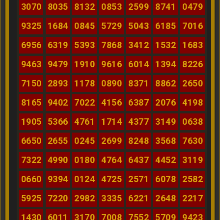
3070
8035
8132
0853
2599
8741
0479
9325
1684
0845
5729
5043
6185
7016
6956
6319
5393
7868
3412
1532
1683
9463
9479
1910
9616
6014
1394
8226
7150
2893
1178
0890
8371
8862
2650
8165
9402
7022
4156
6387
2076
4198
1905
5366
4761
1714
4377
3149
0638
6650
2655
0245
2699
8248
3568
7630
7322
4990
0180
4764
6437
4452
3119
0660
9394
0124
4725
2571
6078
2582
5925
7220
2982
3335
6221
2648
2217
1430
6011
3170
7008
7552
5709
9423