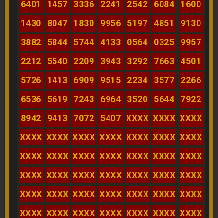
6401
1457
3336
2241
2542
6084
1600
1430
8047
1830
9956
5197
4851
9130
3882
5844
5744
4133
0564
0325
9957
2212
5540
2209
3943
3292
7663
4501
5726
1413
6909
9515
2234
3577
2266
6536
5619
7243
6964
3520
5644
7922
8942
9413
7072
5407
XXXX
XXXX
XXXX
XXXX
XXXX
XXXX
XXXX
XXXX
XXXX
XXXX
XXXX
XXXX
XXXX
XXXX
XXXX
XXXX
XXXX
XXXX
XXXX
XXXX
XXXX
XXXX
XXXX
XXXX
XXXX
XXXX
XXXX
XXXX
XXXX
XXXX
XXXX
XXXX
XXXX
XXXX
XXXX
XXXX
XXXX
XXXX