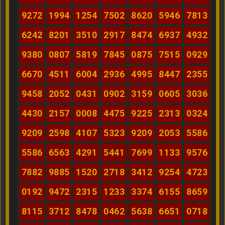
9272
1994
1254
7502
8620
5946
7813
6242
8201
3510
2917
8474
6937
4932
9380
0807
5819
7845
0875
7515
0929
6670
4511
6004
2936
4995
8447
2355
9458
2052
0431
0902
3159
0605
3036
4430
2157
0008
4475
9225
2313
0324
9209
2598
4107
5323
9209
2053
5586
5586
6563
4291
5441
7699
1133
9576
7882
9885
1520
2718
3412
9254
4723
0192
9472
2315
1233
3374
6155
8659
8115
3712
8478
0462
5638
6651
0718