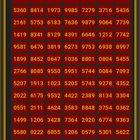
5360
8414
1973
9985
7279
3716
5436
2161
5753
6183
7636
9879
9064
7739
1419
8341
8129
4391
6646
1212
7742
9581
6476
3819
6273
9753
6938
8997
1899
8452
0647
1036
8801
0804
5455
2766
8085
9550
5951
5744
0084
7093
5207
1913
1023
5205
5743
9278
4352
2022
6175
9532
4422
2389
8134
3304
0551
2111
4624
3583
8848
3754
0362
1499
1206
3428
7364
2920
6774
9363
5580
0222
6855
1206
0579
5301
5622