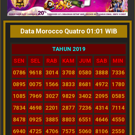
Data Morocco Quatro 01:01 WIB
TAHUN 2019
SEN
SEL
RAB
KAM
JUM
SAB
MIN
0786
9618
3014
3708
0580
3888
7336
0895
0075
1566
3833
8681
4972
1780
1085
7969
3027
9829
3402
2095
0585
7834
4698
2201
2877
7236
4314
7114
8478
0925
3885
8803
6551
4646
4550
6940
4725
4706
7575
5060
8106
2550