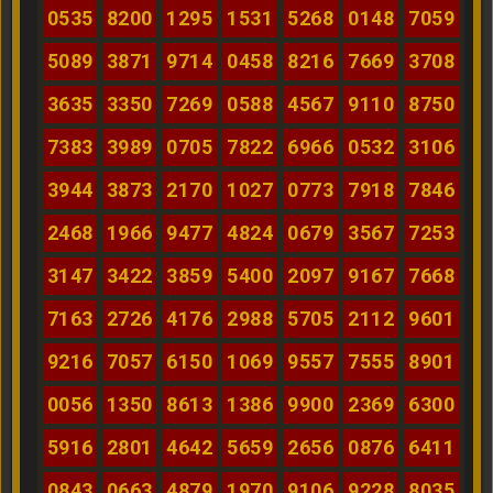
0535
8200
1295
1531
5268
0148
7059
5089
3871
9714
0458
8216
7669
3708
3635
3350
7269
0588
4567
9110
8750
7383
3989
0705
7822
6966
0532
3106
3944
3873
2170
1027
0773
7918
7846
2468
1966
9477
4824
0679
3567
7253
3147
3422
3859
5400
2097
9167
7668
7163
2726
4176
2988
5705
2112
9601
9216
7057
6150
1069
9557
7555
8901
0056
1350
8613
1386
9900
2369
6300
5916
2801
4642
5659
2656
0876
6411
0843
0663
4879
1970
9106
9228
8035