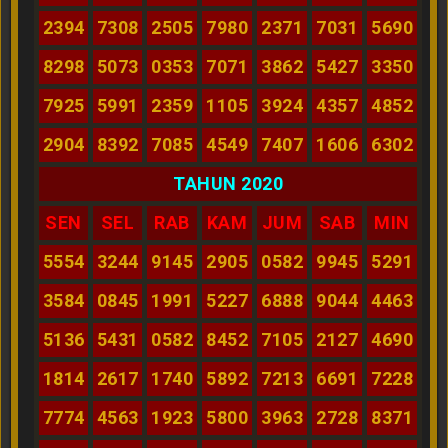
2394
7308
2505
7980
2371
7031
5690
8298
5073
0353
7071
3862
5427
3350
7925
5991
2359
1105
3924
4357
4852
2904
8392
7085
4549
7407
1606
6302
TAHUN 2020
SEN
SEL
RAB
KAM
JUM
SAB
MIN
5554
3244
9145
2905
0582
9945
5291
3584
0845
1991
5227
6888
9044
4463
5136
5431
0582
8452
7105
2127
4690
1814
2617
1740
5892
7213
6691
7228
7774
4563
1923
5800
3963
2728
8371