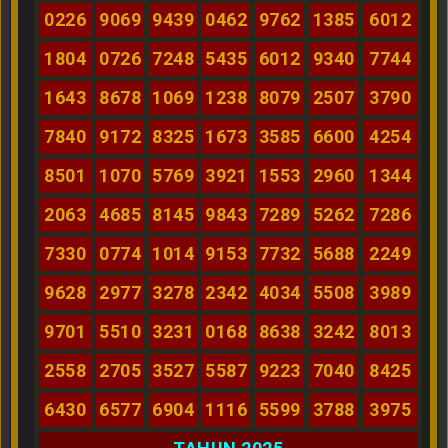
0226
9069
9439
0462
9762
1385
6012
1804
0726
7248
5435
6012
9340
7744
1643
8678
1069
1238
8079
2507
3790
7840
9172
8325
1673
3585
6600
4254
8501
1070
5769
3921
1553
2960
1344
2063
4685
8145
9843
7289
5262
7286
7330
0774
1014
9153
7732
5688
2249
9628
2977
3278
2342
4034
5508
3989
9701
5510
3231
0168
8638
3242
8013
2558
2705
3527
5587
9223
7040
8425
6430
6577
6904
1116
5599
3788
3975