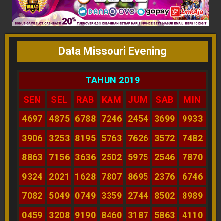
Data Missouri Evening
TAHUN 2019
SEN
SEL
RAB
KAM
JUM
SAB
MIN
4697
4875
6788
7246
2454
3699
9933
3906
3253
8195
5763
7626
3572
7482
8863
7156
3636
2502
5975
2546
7870
9324
2021
1628
7807
8695
2376
6746
7082
5049
0749
3359
2744
8502
8989
0459
3208
9190
8460
3187
5863
4110