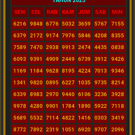
TAHUN 2025
SEN
SEL
RAB
KAM
JUM
SAB
MIN
6216
9848
6776
5032
3659
5767
7155
6379
2172
9174
7976
5846
4208
8355
7589
7470
2938
9913
2474
4435
0838
6093
9391
4909
2449
6739
3912
9426
1169
1184
9628
8195
4224
7013
9346
1341
9820
0895
6227
1035
9735
8214
6339
8983
2970
9440
6106
3236
3928
9978
4280
9901
1784
1890
5922
7118
5689
5532
7114
4822
1416
0303
3419
8772
7892
2319
1051
6920
9707
2096