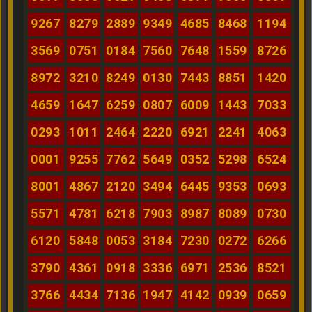
9267
8279
2889
9349
4685
8468
1194
3569
0751
0184
7560
7648
1559
8726
8972
3210
8249
0130
7443
8851
1420
4659
1647
6259
0807
6009
1443
7033
0293
1011
2464
2220
6921
2241
4063
0001
9255
7762
5649
0352
5298
6524
8001
4867
2120
3494
6445
9353
0693
5571
4781
6218
7903
8987
8089
0730
6120
5848
0053
3184
7230
0272
6266
3790
4361
0918
3336
6971
2536
8521
3766
4434
7136
1947
4142
0939
0659