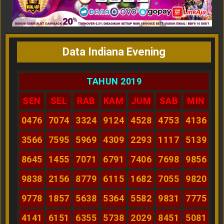
Data Indiana Evening
TAHUN 2019
SEN
SEL
RAB
KAM
JUM
SAB
MIN
0476
7074
3324
9124
4528
4753
4136
3566
7595
5969
4309
2293
1117
5139
8645
1455
7071
6791
7406
7698
9856
9838
2156
8779
6115
1682
7055
9820
9778
1857
5638
5364
5582
9831
7775
4141
6151
6355
5738
2029
8451
5081