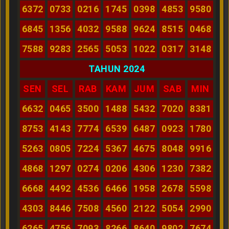
6372
0733
0216
1745
0398
4853
9580
6845
1356
4032
9588
9624
8515
0468
7588
9283
2565
5053
1022
0317
3148
TAHUN 2024
SEN
SEL
RAB
KAM
JUM
SAB
MIN
6632
0465
3500
1488
5432
7020
8381
8753
4143
7774
6539
6487
0923
1780
5263
0805
7224
5367
4675
8048
9916
4868
1297
0274
0206
4306
1230
7382
6668
4492
4536
6466
1958
2678
5598
4303
8446
7508
4560
2122
5054
2990
6265
4756
7093
8266
8640
9802
7674