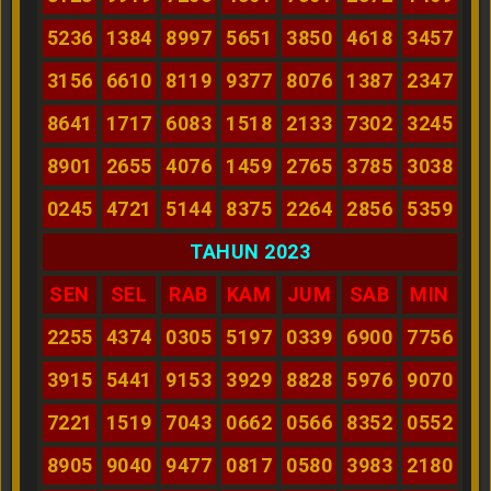
5236
1384
8997
5651
3850
4618
3457
3156
6610
8119
9377
8076
1387
2347
8641
1717
6083
1518
2133
7302
3245
8901
2655
4076
1459
2765
3785
3038
0245
4721
5144
8375
2264
2856
5359
TAHUN 2023
SEN
SEL
RAB
KAM
JUM
SAB
MIN
2255
4374
0305
5197
0339
6900
7756
3915
5441
9153
3929
8828
5976
9070
7221
1519
7043
0662
0566
8352
0552
8905
9040
9477
0817
0580
3983
2180