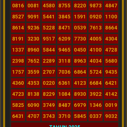
0816
0081
4580
8755
8220
9873
4847
8527
9091
5441
3845
1591
0920
1100
8614
9236
5228
8471
0539
7613
8664
8191
3230
9517
6209
7730
4005
4304
1337
8960
5844
9465
0450
4100
4728
2398
7652
2289
3118
8963
4034
5680
1757
3559
2707
7036
6864
5724
9435
4360
4353
0220
6361
4123
6684
6421
4723
8138
8229
1084
8930
3922
4142
5825
6090
3749
8487
6979
1346
0019
6431
4707
3743
3710
5845
0337
9032