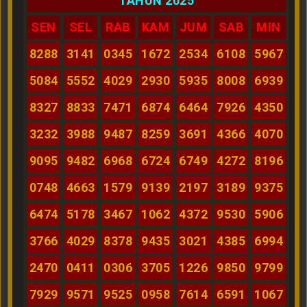
TAHUN 2025
SEN
SEL
RAB
KAM
JUM
SAB
MIN
8288
3141
0345
1672
2534
6108
5967
5084
5552
4029
2930
5935
8008
6939
8327
8833
7471
6874
6464
7926
4350
3232
3988
9487
8259
3691
4366
4070
9095
9482
6968
6724
6749
4272
8196
0748
4663
1579
9139
2197
3189
9375
6474
5178
3467
1062
4372
9530
5906
3766
4029
8378
9435
3021
4385
6994
2470
0411
0306
3705
1226
9850
9799
7929
9571
9525
0958
7614
6591
1067