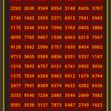
2262
2630
9349
8554
3148
8426
3787
3745
1662
2595
2371
6915
7041
5943
1175
3246
5924
7096
3762
0835
3886
4095
7765
9607
1538
6563
6219
7547
9128
1062
2096
5757
1630
8454
0002
9713
3655
0589
6856
0551
9337
1187
1216
7893
6757
6121
6741
0905
3036
1375
7839
6268
5963
0912
1679
6744
2477
7901
8309
6374
9632
4282
6536
3333
9540
7236
2685
3546
2669
7082
0301
5538
3137
7873
5487
2749
1622