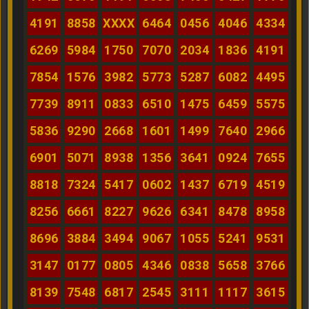
4191
8858
XXXX
6464
0456
4046
4334
6269
5984
1750
7070
2034
1836
4191
7854
1576
3982
5773
5287
6082
4495
7739
8911
0833
6510
1475
6459
5575
5836
9290
2668
1601
1499
7640
2966
6901
5071
8938
1356
3641
0924
7655
8818
7324
5417
0602
1437
6719
4519
8256
6661
8227
9626
6341
8478
8958
8696
3884
3494
9067
1055
5241
9531
3147
0177
0805
4346
0838
5658
3766
8139
7548
6817
2545
3111
1117
3615