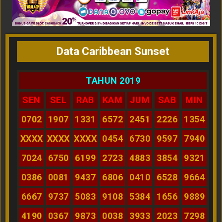
Data Caribbean Sunset
TAHUN 2019
SEN
SEL
RAB
KAM
JUM
SAB
MIN
0702
1907
1331
6572
2451
2226
1354
XXXX
XXXX
XXXX
0454
6730
9597
7940
7024
6750
6199
2723
4883
3854
9321
0386
0081
9437
6806
0410
6528
9664
6667
9737
5083
9108
5384
1656
9889
4190
0367
9873
0038
3933
2023
7298