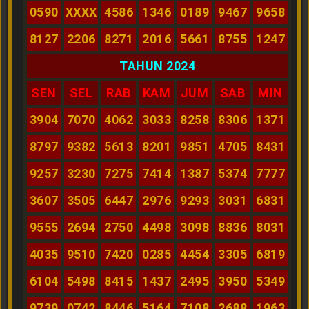
0590
XXXX
4586
1346
0189
9467
9658
8127
2206
8271
2016
5661
8755
1247
TAHUN 2024
SEN
SEL
RAB
KAM
JUM
SAB
MIN
3904
7070
4062
3033
8258
8306
1371
8797
9382
5613
8201
9851
4705
8431
9257
3230
7275
7414
1387
5374
7777
3607
3505
6447
2976
9293
3031
6831
9555
2694
2750
4498
3098
8836
8031
4035
9510
7420
0285
4454
3305
6819
6104
5498
8415
1437
2495
3950
5349
9739
0742
8446
5164
7108
2688
1963