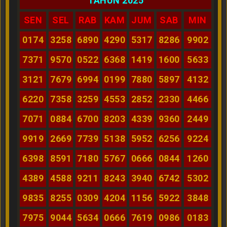
TAHUN 2025
SEN
SEL
RAB
KAM
JUM
SAB
MIN
0174
3258
6890
4290
5317
8286
9902
7371
9570
0522
6368
1419
1600
5633
3121
7679
6994
0199
7880
5897
4132
6220
7358
3259
4553
2852
2330
4466
7071
0884
6700
8203
4339
9360
2449
9919
2669
7739
5138
5952
6256
9224
6398
8591
7180
5767
0666
0844
1260
4389
4588
9211
8243
3940
6742
5302
9835
8255
0309
4204
1156
5922
3848
7975
9044
5634
0666
7619
0986
0183