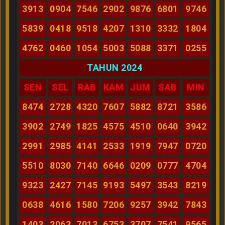
3913
0904
7546
2902
9876
6801
9746
5839
0418
9518
4207
1310
3332
1804
4762
0460
1054
5003
5088
3371
0255
TAHUN 2024
SEN
SEL
RAB
KAM
JUM
SAB
MIN
8474
2728
4320
7607
5882
8721
3586
3902
2749
1825
4575
4510
0640
3942
2991
2985
4141
2533
1919
7947
0720
5510
8030
7140
6646
0209
0777
4704
9323
2427
7145
9193
5497
3543
8219
0638
4616
1580
7206
9257
3942
7843
1403
2063
7013
6753
3707
7541
9565