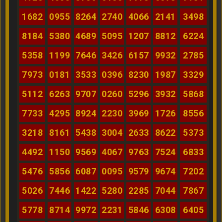
1682
0955
8264
2740
4066
2141
3498
8184
5380
4689
5095
1207
8812
6224
5358
1199
7646
3426
6157
9932
2785
7973
0181
3533
0396
8230
1987
3329
5112
6263
9707
0260
5296
3932
5868
7733
4295
8924
2230
3969
1726
8556
3218
8161
5438
3004
2633
8622
5373
4492
1150
9569
4067
9763
7524
6833
5476
5856
6087
0095
9579
9674
7202
5026
7446
1422
5280
2285
7044
7867
5778
8714
9972
2231
5846
6308
6405