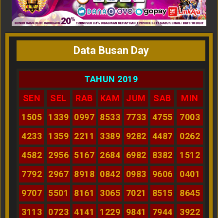
Data Busan Day
TAHUN 2019
SEN
SEL
RAB
KAM
JUM
SAB
MIN
1505
1339
0997
8533
7733
4755
7003
4233
1359
2211
3389
9282
4487
0262
4582
2956
5167
2684
6982
8382
1512
7792
2967
8918
0842
0983
9606
0401
9707
5501
8161
3065
7021
8515
8645
3113
0723
4141
1229
9841
7944
3922