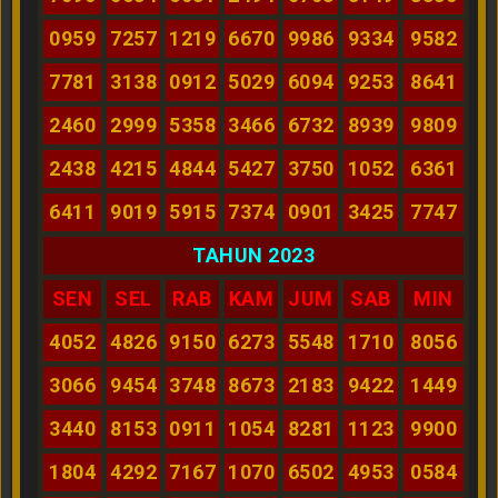
0959
7257
1219
6670
9986
9334
9582
7781
3138
0912
5029
6094
9253
8641
2460
2999
5358
3466
6732
8939
9809
2438
4215
4844
5427
3750
1052
6361
6411
9019
5915
7374
0901
3425
7747
TAHUN 2023
SEN
SEL
RAB
KAM
JUM
SAB
MIN
4052
4826
9150
6273
5548
1710
8056
3066
9454
3748
8673
2183
9422
1449
3440
8153
0911
1054
8281
1123
9900
1804
4292
7167
1070
6502
4953
0584