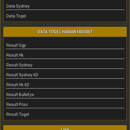
Data Sydney
Data Togel
DATA TOGEL HARIAN FAVORIT
Result Sgp
Result Hk
Result Sydney
Result Sydney 6D
Result Hk 6D
Result BullsEye
Result Pcso
Result Togel