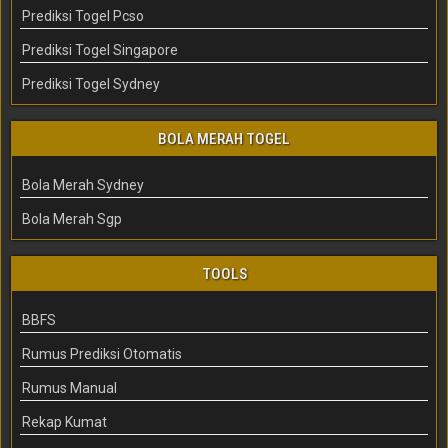
Prediksi Togel Pcso
Prediksi Togel Singapore
Prediksi Togel Sydney
BOLA MERAH TOGEL
Bola Merah Sydney
Bola Merah Sgp
TOOLS
BBFS
Rumus Prediksi Otomatis
Rumus Manual
Rekap Kumat