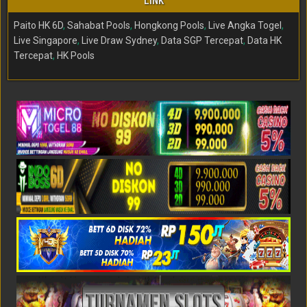
LINK
Paito HK 6D
,
Sahabat Pools
,
Hongkong Pools
,
Live Angka Togel
,
Live Singapore
,
Live Draw Sydney
,
Data SGP Tercepat
,
Data HK
Tercepat
,
HK Pools