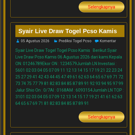
Selengkapnya
Syair Live Draw Togel Pcso Kamis
05 Agustus 2026
Prediksi Togel Pcso
Komentar
Syair Live Draw Togel Togel Pcso Kamis Berikut Syair
Live Draw Pcso Kamis 06 Agustus 2026 dari kami.Kepala
ON: 01246789Ekor ON : 1234579Jumlah LN Investasi :
5601 02 03 04 05 07 09 11 12 13 14 15 17 19 21 22 23 24
25 27 29 41 42 43 44 45 47 49 61 62 63 64 65 67 69 71 72
73 74 75 77 79 81 82 83 84 85 87 89 91 92 93 94 95 97 99
Jalur Shio On : 0/7AI : 0168AM : 6093154Jumlah LN TOP :
3101 02 03 04 05 07 09 12 13 14 15 17 19 21 41 61 62 63
64 65 67 69 71 81 82 83 84 85 87 89 91
Selengkapnya