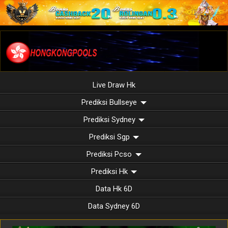
Live Draw Hk
Prediksi Bullseye
Prediksi Sydney
Prediksi Sgp
Prediksi Pcso
Prediksi Hk
Data Hk 6D
Data Sydney 6D