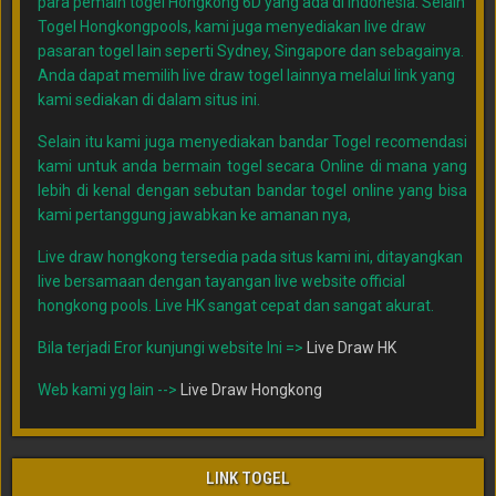
para pemain togel Hongkong 6D yang ada di Indonesia. Selain
Togel Hongkongpools, kami juga menyediakan live draw
pasaran togel lain seperti Sydney, Singapore dan sebagainya.
Anda dapat memilih live draw togel lainnya melalui link yang
kami sediakan di dalam situs ini.
Selain itu kami juga menyediakan bandar Togel recomendasi
kami untuk anda bermain togel secara Online di mana yang
lebih di kenal dengan sebutan bandar togel online yang bisa
kami pertanggung jawabkan ke amanan nya,
Live draw hongkong tersedia pada situs kami ini, ditayangkan
live bersamaan dengan tayangan live website official
hongkong pools. Live HK sangat cepat dan sangat akurat.
Bila terjadi Eror kunjungi website Ini =>
Live Draw HK
Web kami yg lain -->
Live Draw Hongkong
LINK TOGEL