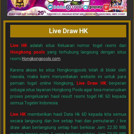
Live Draw HK
Live HK
adalah situs Keluaran nomor togel resmi dari
Hongkong pools
yang terhubung langsung dengan situs
resmi
Hongkongpools.com
.
Karena akses ke situs Hongkongpools telah di blokir oleh
nawala, maka kami menyediakan website ini untuk para
pemain togel online Hongkong,
Live Draw HK
berperan
sebagai situs layanan Hongkong Pools agar bisa meneruskan
proses pengeluaran hasil result resmi togel HK 6D kepada
semua Togeler Indonesia.
Live HK
memberikan hasil Data Hk 6D kepada kita semua
secara langsung dan live setiap hari dan pemutaran / live
draw akan berlangsung setiap hari berkisar Jam 22.30 WIB
malam hingga prize 1 yang berkisar sekitar Jam 23.00 WIB