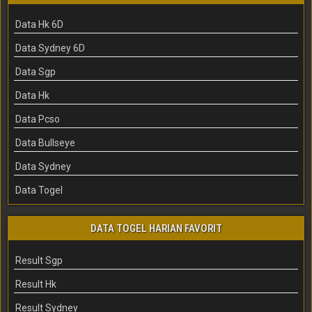
Data Hk 6D
Data Sydney 6D
Data Sgp
Data Hk
Data Pcso
Data Bullseye
Data Sydney
Data Togel
DATA TOGEL HARIAN FAVORIT
Result Sgp
Result Hk
Result Sydney