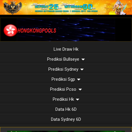
Live Draw Hk
Prediksi Bullseye
Prediksi Sydney
Prediksi Sgp
Prediksi Pcso
Prediksi Hk
Data Hk 6D
Data Sydney 6D