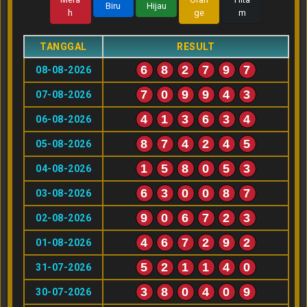
Biru
Hijau
h
ge
m
TANGGAL
RESULT
6
8
2
7
9
7
08-08-2026
7
0
9
9
4
3
07-08-2026
4
1
3
6
3
4
06-08-2026
8
7
4
2
4
5
05-08-2026
1
5
8
0
5
3
04-08-2026
6
3
0
0
8
7
03-08-2026
9
0
6
7
2
3
02-08-2026
4
6
7
2
9
2
01-08-2026
5
2
1
1
4
0
31-07-2026
3
8
0
4
0
9
30-07-2026