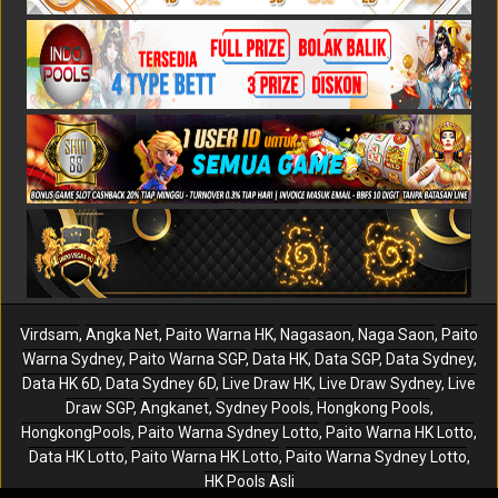
Virdsam
,
Angka Net
,
Paito Warna HK
,
Nagasaon
,
Naga Saon
,
Paito
Warna Sydney
,
Paito Warna SGP
,
Data HK
,
Data SGP
,
Data Sydney
,
Data HK 6D
,
Data Sydney 6D
,
Live Draw HK
,
Live Draw Sydney
,
Live
Draw SGP
,
Angkanet
,
Sydney Pools
,
Hongkong Pools
,
HongkongPools
,
Paito Warna Sydney Lotto
,
Paito Warna HK Lotto
,
Data HK Lotto
,
Paito Warna HK Lotto
,
Paito Warna Sydney Lotto
,
HK Pools Asli