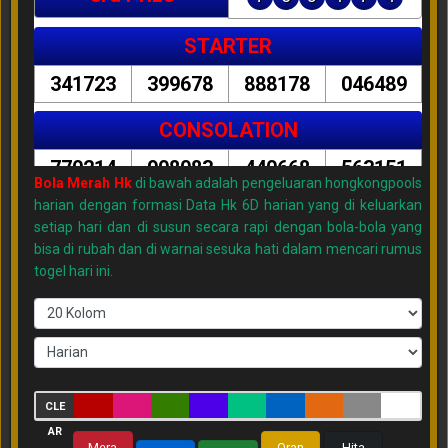
Bola Merah Hk
di bawah adalah pengeluaran hongkongpools
harian dengan formasi Data Hk 6D harian yang di keluarkan
setiap hari dan di susun secara rapi dengan bola-bola yang
bisa di rubah dan di warnai sesuka hati dalam mencari rumus
togel hari ini.
CLE
AR
Mera
Oran
Hita