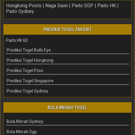
Hongkong Pools
|
Naga Saon
|
Paito SGP
|
Paito HK
|
Paito Sydney
PREDIKSI TOGEL FAVORIT
Paito HK 6D
Prediksi Togel Bulls Eye
Prediksi Togel Hongkong
Prediksi Togel Pcso
Prediksi Togel Singapore
Prediksi Togel Sydney
BOLA MERAH TOGEL
Bola Merah Sydney
Bola Merah Sgp